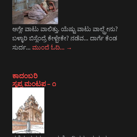
ಆಗ್ಲೇ ವಾಟು ವಾಲಿತ್ತು. ಯೆಷ್ಟು ವಾಟು ವಾಲ್ದ್ರೇನು?
ಬಳ್ಳಾರಿ ಬಿಸ್ಲೆಂದ್ರೆ ಕೇಳ್ಬೇಕೇ? ನಡೆವ... ದಾರ್ಗೆ ಕೆಂಡ
ಸುರ್ದ…
ಮುಂದೆ ಓದಿ…
→
ಕಾದಂಬರಿ
ಸ್ವಪ್ನ ಮಂಟಪ – ೧