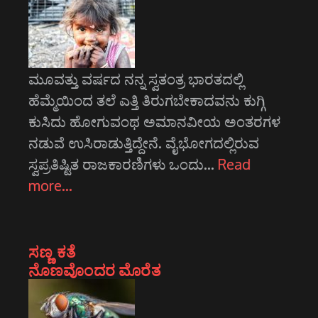
ಮೂವತ್ತು ವರ್ಷದ ನನ್ನ ಸ್ವತಂತ್ರ ಭಾರತದಲ್ಲಿ
ಹೆಮ್ಮೆಯಿಂದ ತಲೆ ಎತ್ತಿ ತಿರುಗಬೇಕಾದವನು ಕುಗ್ಗಿ
ಕುಸಿದು ಹೋಗುವಂಥ ಅಮಾನವೀಯ ಅಂತರಗಳ
ನಡುವೆ ಉಸಿರಾಡುತ್ತಿದ್ದೇನೆ. ವೈಭೋಗದಲ್ಲಿರುವ
ಸ್ವಪ್ರತಿಷ್ಟಿತ ರಾಜಕಾರಣಿಗಳು ಒಂದು…
Read
more…
ಸಣ್ಣ ಕತೆ
ನೊಣವೊಂದರ ಮೊರೆತ