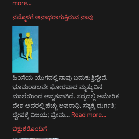
more…
ನಮ್ಮೊಳಗೆ ಅನಾಥರಾಗುತ್ತಿರುವ ನಾವು
ಹಿಂಸೆಯ ಯುಗದಲ್ಲಿ ನಾವು ಬದುಕುತ್ತಿದ್ದೇವೆ.
ಭೂಮಂಡಲವೇ ಘೋರವಾದ ಮೃತ್ಯುವಿನ
ಮಾಲೆಯಿಂದ ಆವೃತವಾಗಿದೆ. ಸದ್ಯದಲ್ಲಿ ಅಮೇರಿಕ
ದೇಶ ಅದರಲ್ಲಿ ಹೆಚ್ಚು ಅಪರಾಧಿ. ಸತ್ಯಕ್ಕೆ ದುರ್ಗತಿ;
ದ್ವೇಷಕ್ಕೆ ವಿಜಯ; ಪ್ರೇಮ…
Read more…
ಬಿಕ್ಷುಕರೊಂದಿಗೆ