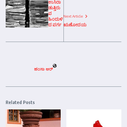
ಉಸಿರಾ
ಡುತ್ತಿರು
ವ
Next Article
ಹಿಂದುಳಿ
ದ ವರ್ಗ
ಋಣೋದಯ
ಹಂಸಾ ಆರ್‍
Related Posts