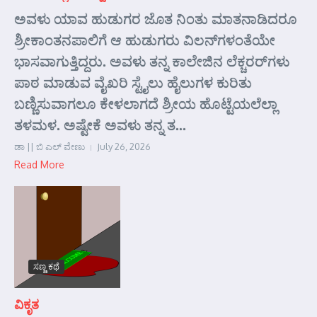
ಅವಳು ಯಾವ ಹುಡುಗರ ಜೊತ ನಿಂತು ಮಾತನಾಡಿದರೂ
ಶ್ರೀಕಾಂತನಪಾಲಿಗೆ ಆ ಹುಡುಗರು ವಿಲನ್‌ಗಳಂತೆಯೇ
ಭಾಸವಾಗುತ್ತಿದ್ದರು. ಅವಳು ತನ್ನ ಕಾಲೇಜಿನ ಲೆಕ್ಚರರ್‌ಗಳು
ಪಾಠ ಮಾಡುವ ವೈಖರಿ ಸ್ಟೈಲು ಹೈಲುಗಳ ಕುರಿತು
ಬಣ್ಣಿಸುವಾಗಲೂ ಕೇಳಲಾಗದೆ ಶ್ರೀಯ ಹೊಟ್ಟೆಯಲೆಲ್ಲಾ
ತಳಮಳ. ಅಷ್ಟೇಕೆ ಅವಳು ತನ್ನ ತ...
ಡಾ || ಬಿ ಎಲ್ ವೇಣು
July 26, 2026
Read More
ಸಣ್ಣ ಕಥೆ
ವಿಕೃತ