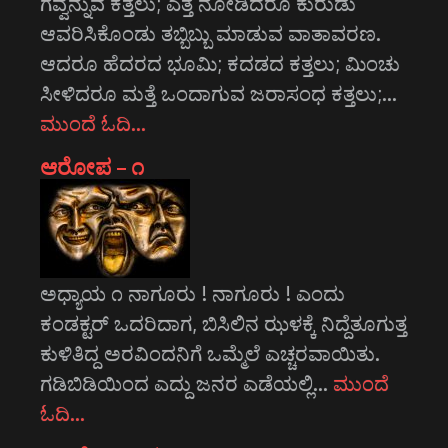
ಗವ್ವೆನ್ನುವ ಕತ್ತಲು; ಎತ್ತ ನೋಡಿದರೂ ಕುರುಡು
ಆವರಿಸಿಕೊಂಡು ತಬ್ಬಿಬ್ಬು ಮಾಡುವ ವಾತಾವರಣ.
ಆದರೂ ಹೆದರದ ಭೂಮಿ; ಕದಡದ ಕತ್ತಲು; ಮಿಂಚು
ಸೀಳಿದರೂ ಮತ್ತೆ ಒಂದಾಗುವ ಜರಾಸಂಧ ಕತ್ತಲು;…
ಮುಂದೆ ಓದಿ…
ಆರೋಪ – ೧
ಅಧ್ಯಾಯ ೧ ನಾಗೂರು ! ನಾಗೂರು ! ಎಂದು
ಕಂಡಕ್ಟರ್ ಒದರಿದಾಗ, ಬಿಸಿಲಿನ ಝಳಕ್ಕೆ ನಿದ್ದೆತೂಗುತ್ತ
ಕುಳಿತಿದ್ದ ಅರವಿಂದನಿಗೆ ಒಮ್ಮೆಲೆ ಎಚ್ಚರವಾಯಿತು.
ಗಡಿಬಿಡಿಯಿಂದ ಎದ್ದು ಜನರ ಎಡೆಯಲ್ಲಿ…
ಮುಂದೆ
ಓದಿ…