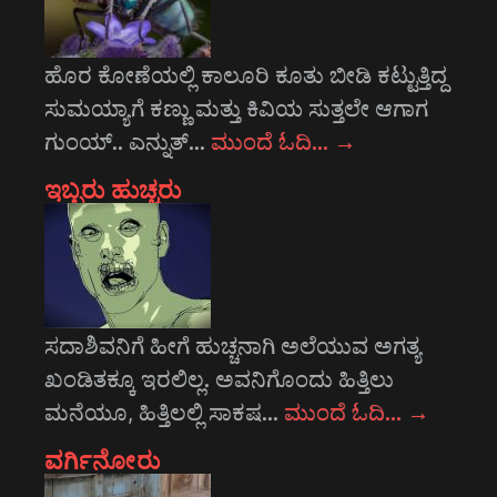
ಹೊರ ಕೋಣೆಯಲ್ಲಿ ಕಾಲೂರಿ ಕೂತು ಬೀಡಿ ಕಟ್ಟುತ್ತಿದ್ದ
ಸುಮಯ್ಯಾಗೆ ಕಣ್ಣು ಮತ್ತು ಕಿವಿಯ ಸುತ್ತಲೇ ಆಗಾಗ
ಗುಂಯ್.. ಎನ್ನುತ್…
ಮುಂದೆ ಓದಿ…
→
ಇಬ್ಬರು ಹುಚ್ಚರು
ಸದಾಶಿವನಿಗೆ ಹೀಗೆ ಹುಚ್ಚನಾಗಿ ಅಲೆಯುವ ಅಗತ್ಯ
ಖಂಡಿತಕ್ಕೂ ಇರಲಿಲ್ಲ. ಅವನಿಗೊಂದು ಹಿತ್ತಿಲು
ಮನೆಯೂ, ಹಿತ್ತಿಲಲ್ಲಿ ಸಾಕಷ…
ಮುಂದೆ ಓದಿ…
→
ವರ್ಗಿನೋರು