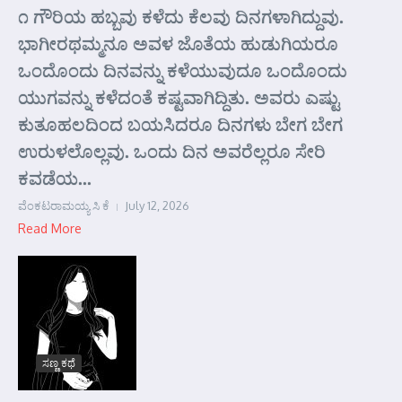
೧ ಗೌರಿಯ ಹಬ್ಬವು ಕಳೆದು ಕೆಲವು ದಿನಗಳಾಗಿದ್ದುವು.
ಭಾಗೀರಥಮ್ಮನೂ ಅವಳ ಜೊತೆಯ ಹುಡುಗಿಯರೂ
ಒಂದೊಂದು ದಿನವನ್ನು ಕಳೆಯುವುದೂ ಒಂದೊಂದು
ಯುಗವನ್ನು ಕಳೆದಂತೆ ಕಷ್ಟವಾಗಿದ್ದಿತು. ಅವರು ಎಷ್ಟು
ಕುತೂಹಲದಿಂದ ಬಯಸಿದರೂ ದಿನಗಳು ಬೇಗ ಬೇಗ
ಉರುಳಲೊಲ್ಲವು. ಒಂದು ದಿನ ಅವರೆಲ್ಲರೂ ಸೇರಿ
ಕವಡೆಯ...
ವೆಂಕಟರಾಮಯ್ಯ ಸಿ ಕೆ
July 12, 2026
Read More
ಸಣ್ಣ ಕಥೆ