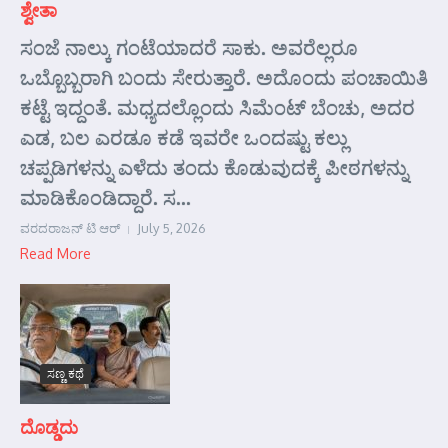
ಶ್ವೇತಾ
ಸಂಜೆ ನಾಲ್ಕು ಗಂಟೆಯಾದರೆ ಸಾಕು. ಅವರೆಲ್ಲರೂ
ಒಬ್ಬೊಬ್ಬರಾಗಿ ಬಂದು ಸೇರುತ್ತಾರೆ. ಅದೊಂದು ಪಂಚಾಯಿತಿ
ಕಟ್ಟೆ ಇದ್ದಂತೆ. ಮಧ್ಯದಲ್ಲೊಂದು ಸಿಮೆಂಟ್ ಬೆಂಚು, ಅದರ
ಎಡ, ಬಲ ಎರಡೂ ಕಡೆ ಇವರೇ ಒಂದಷ್ಟು ಕಲ್ಲು
ಚಪ್ಪಡಿಗಳನ್ನು ಎಳೆದು ತಂದು ಕೊಡುವುದಕ್ಕೆ ಪೀಠಗಳನ್ನು
ಮಾಡಿಕೊಂಡಿದ್ದಾರೆ. ಸ...
ವರದರಾಜನ್ ಟಿ ಆರ್
July 5, 2026
Read More
ಸಣ್ಣ ಕಥೆ
ದೊಡ್ಡದು