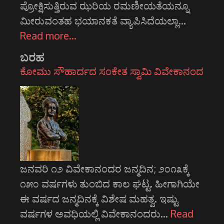
ಪ್ರೋಕ್ಷಿಸುತ್ತಿರುವ ಝರಿಯ ರಮಣೀಯತೆಯನ್ನೂ
ಮೀರುವಂತಹ ಭಯಾನಕತೆ ವ್ಯಾಪಿಸಿದೆಯಲ್ಲಾ…
Read more…
ಬರಹ
ಕೋಮು ಸೌಹಾರ್ದದ ಸಂಕೇತ ಸ್ವಾಮಿ ವಿವೇಕಾನಂದ
ಜನವರಿ ೧೨ ವಿವೇಕಾನಂದರ ಜನ್ಮದಿನ; ೨೦೧೩ಕ್ಕೆ
೧೫೦ ವರ್ಷಗಳು ತುಂಬಿದ ಕಾಲ ಘಟ್ಟ. ಹೀಗಾಗಿಯೇ
ಈ ವರ್ಷದ ಜನ್ಮದಿನಕ್ಕೆ ವಿಶೇಷ ಮಹತ್ವ. ಇಷ್ಟು
ವರ್ಷಗಳ ಅವಧಿಯಲ್ಲಿ ವಿವೇಕಾನಂದರು…
Read