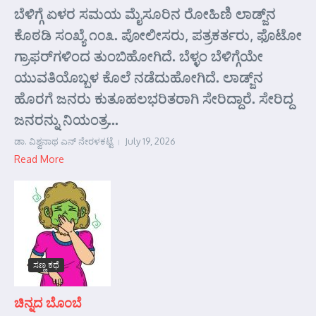
ಬೆಳಿಗ್ಗೆ ಏಳರ ಸಮಯ ಮೈಸೂರಿನ ರೋಹಿಣಿ ಲಾಡ್ಜ್‌ನ
ಕೊಠಡಿ ಸಂಖ್ಯೆ ೧೦೩. ಪೋಲೀಸರು, ಪತ್ರಕರ್ತರು, ಫೊಟೋ
ಗ್ರಾಫರ್‌ಗಳಿಂದ ತುಂಬಿಹೋಗಿದೆ. ಬೆಳ್ಳಂ ಬೆಳಿಗ್ಗೆಯೇ
ಯುವತಿಯೊಬ್ಬಳ ಕೊಲೆ ನಡೆದುಹೋಗಿದೆ. ಲಾಡ್ಜ್‌ನ
ಹೊರಗೆ ಜನರು ಕುತೂಹಲಭರಿತರಾಗಿ ಸೇರಿದ್ದಾರೆ. ಸೇರಿದ್ದ
ಜನರನ್ನು ನಿಯಂತ್ರ...
ಡಾ. ವಿಶ್ವನಾಥ ಎನ್ ನೇರಳಕಟ್ಟೆ
July 19, 2026
Read More
ಸಣ್ಣ ಕಥೆ
ಚಿನ್ನದ ಬೊಂಬೆ