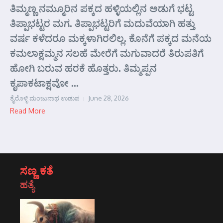
ತಿಮ್ಮಣ್ಣ ನಮ್ಮೂರಿನ ಪಕ್ಕದ ಹಳ್ಳಿಯಲ್ಲಿನ ಅಡುಗೆ ಭಟ್ಟ
ತಿಪ್ಪಾಭಟ್ಟರ ಮಗ. ತಿಪ್ಪಾಭಟ್ಟರಿಗೆ ಮದುವೆಯಾಗಿ ಹತ್ತು
ವರ್ಷ ಕಳೆದರೂ ಮಕ್ಕಳಾಗಿರಲಿಲ್ಲ. ಕೊನೆಗೆ ಪಕ್ಕದ ಮನೆಯ
ಕಮಲಾಕ್ಷಮ್ಮನ ಸಲಹೆ ಮೇರೆಗೆ ಮಗುವಾದರೆ ತಿರುಪತಿಗೆ
ಹೋಗಿ ಬರುವ ಹರಕೆ ಹೊತ್ತರು. ತಿಮ್ಮಪ್ಪನ
ಕೃಪಾಕಟಾಕ್ಷವೋ ...
ತೈರೊಳ್ಳಿ ಮಂಜುನಾಥ ಉಡುಪ
June 28, 2026
Read More
ಸಣ್ಣ ಕತೆ
ಹತ್ಯೆ