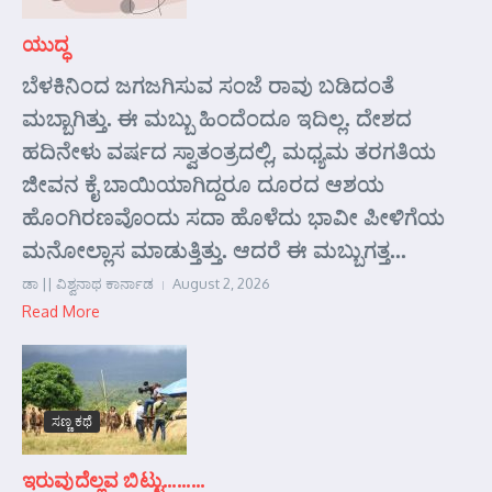
ಯುದ್ಧ
ಬೆಳಕಿನಿಂದ ಜಗಜಗಿಸುವ ಸಂಜೆ ರಾವು ಬಡಿದಂತೆ
ಮಬ್ಬಾಗಿತ್ತು. ಈ ಮಬ್ಬು ಹಿಂದೆಂದೂ ಇದಿಲ್ಲ. ದೇಶದ
ಹದಿನೇಳು ವರ್ಷದ ಸ್ವಾತಂತ್ರದಲ್ಲಿ, ಮಧ್ಯಮ ತರಗತಿಯ
ಜೀವನ ಕೈ ಬಾಯಿಯಾಗಿದ್ದರೂ ದೂರದ ಆಶಯ
ಹೊಂಗಿರಣವೊಂದು ಸದಾ ಹೊಳೆದು ಭಾವೀ ಪೀಳಿಗೆಯ
ಮನೋಲ್ಲಾಸ ಮಾಡುತ್ತಿತ್ತು. ಆದರೆ ಈ ಮಬ್ಬುಗತ್ತ...
ಡಾ || ವಿಶ್ವನಾಥ ಕಾರ್ನಾಡ
August 2, 2026
Read More
ಸಣ್ಣ ಕಥೆ
ಇರುವುದೆಲ್ಲವ ಬಿಟ್ಟು………