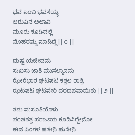
ಭವ ಎಂಬ ಭವಸಯ್ಯ
ಅರುವಿನ ಅಲಾವಿ
ಮೂರು ಕೂಡಿದಲ್ಲೆ
ಮೊಹರಮ್ಮ ಮಾಡಿದ್ದೆ || ೧ ||
ದುಷ್ಟ ಯಜೀದನು
ಸುಖಸು ಜಾತಿ ಮುಸಲ್ಮಾನನು
ಝೇರೆಭಾರ ಘಟಪಟ ಕತ್ತಲ ರಾತ್ರಿ
ಝಟಪಟ ಘಟವೇರಿ ದರದಪವಾಯಿತು || ೨ ||
ತನು ಮಸೂತಿಯೊಳು
ಪಂಚತತ್ವ ಪಂಜಽಯ ಕೂಡಿಸಿದ್ದೇನೋ
ಈಡ ಪಿಂಗಳ ಹಸೇನಿ ಹುಸೇನಿ