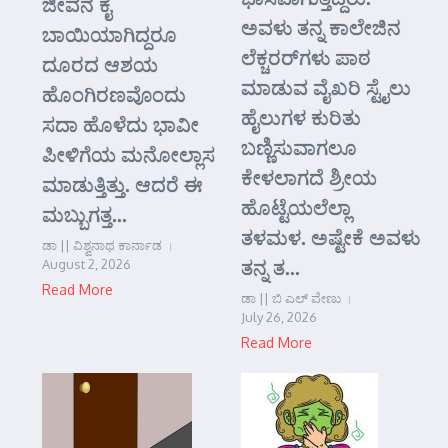
ಜೀವನ ಕೈ
ಅವಳು ತನ್ನ ಕಾಲೇಜಿನ
ಬಾಯಿಯಾಗಿದ್ದರೂ
ಲೆಕ್ಚರರ್‌ಗಳು ಪಾಠ
ದೂರದ ಆಶಯ
ಮಾಡುವ ವೈಖರಿ ಸ್ಟೈಲು
ಹೊಂಗಿರಣವೊಂದು
ಹೈಲುಗಳ ಕುರಿತು
ಸದಾ ಹೊಳೆದು ಭಾವೀ
ಬಣ್ಣಿಸುವಾಗಲೂ
ಪೀಳಿಗೆಯ ಮನೋಲ್ಲಾಸ
ಕೇಳಲಾಗದೆ ಶ್ರೀಯ
ಮಾಡುತ್ತಿತ್ತು. ಆದರೆ ಈ
ಹೊಟ್ಟೆಯಲೆಲ್ಲಾ
ಮಬ್ಬುಗತ್ತ...
ತಳಮಳ. ಅಷ್ಟೇಕೆ ಅವಳು
ಡಾ || ವಿಶ್ವನಾಥ ಕಾರ್ನಾಡ
ತನ್ನ ತ...
August 2, 2026
Read More
ಡಾ || ಬಿ ಎಲ್ ವೇಣು
July 26, 2026
Read More