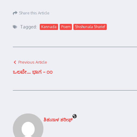
Share this Article
Tagged:
Kannada
Poem
Shishunala Sharief
Previous Article
ಒಲವೇ… ಭಾಗ – ೧೦
ಶಿಶುನಾಳ ಶರೀಫ್