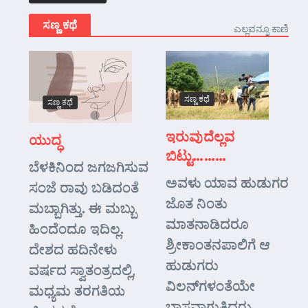
ಸಣ್ಣ ಕಥೆ
ಎಲ್ಲವನ್ನೂ ಕಾಣಿ
ಸಣ್ಣ ಕಥೆ
ಸಣ್ಣ ಕಥೆ
ಇರುವುದೆಲ್ಲವ
ಯುದ್ಧ
ಬಿಟ್ಟು………
ಬೆಳಕಿನಿಂದ ಜಗಜಗಿಸುವ
ಅವಳು ಯಾವ ಹುಡುಗರ
ಸಂಜೆ ರಾವು ಬಡಿದಂತೆ
ಜೊತ ನಿಂತು
ಮಬ್ಬಾಗಿತ್ತು. ಈ ಮಬ್ಬು
ಮಾತನಾಡಿದರೂ
ಹಿಂದೆಂದೂ ಇದಿಲ್ಲ.
ಶ್ರೀಕಾಂತನಪಾಲಿಗೆ ಆ
ದೇಶದ ಹದಿನೇಳು
ಹುಡುಗರು
ವರ್ಷದ ಸ್ವಾತಂತ್ರದಲ್ಲಿ,
ವಿಲನ್‌ಗಳಂತೆಯೇ
ಮಧ್ಯಮ ತರಗತಿಯ
ಭಾಸವಾಗುತ್ತಿದ್ದರು.