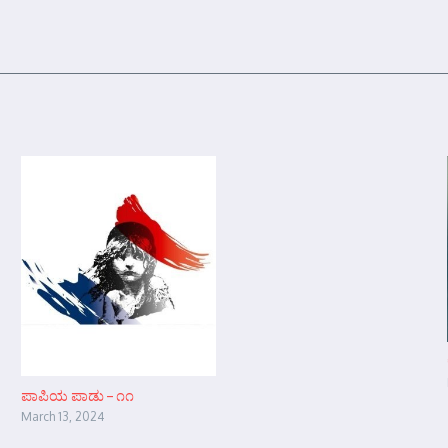
ಪಾಪಿಯ ಪಾಡು – ೧೧
March 13, 2024