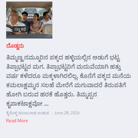
ಸಣ್ಣ ಕಥೆ
ದೊಡ್ಡದು
ತಿಮ್ಮಣ್ಣ ನಮ್ಮೂರಿನ ಪಕ್ಕದ ಹಳ್ಳಿಯಲ್ಲಿನ ಅಡುಗೆ ಭಟ್ಟ
ತಿಪ್ಪಾಭಟ್ಟರ ಮಗ. ತಿಪ್ಪಾಭಟ್ಟರಿಗೆ ಮದುವೆಯಾಗಿ ಹತ್ತು
ವರ್ಷ ಕಳೆದರೂ ಮಕ್ಕಳಾಗಿರಲಿಲ್ಲ. ಕೊನೆಗೆ ಪಕ್ಕದ ಮನೆಯ
ಕಮಲಾಕ್ಷಮ್ಮನ ಸಲಹೆ ಮೇರೆಗೆ ಮಗುವಾದರೆ ತಿರುಪತಿಗೆ
ಹೋಗಿ ಬರುವ ಹರಕೆ ಹೊತ್ತರು. ತಿಮ್ಮಪ್ಪನ
ಕೃಪಾಕಟಾಕ್ಷವೋ ...
ತೈರೊಳ್ಳಿ ಮಂಜುನಾಥ ಉಡುಪ
June 28, 2026
Read More