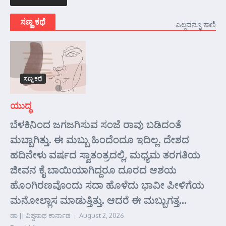
ಸಣ್ಣ ಕಥೆ
ಎಲ್ಲವನ್ನೂ ಕಾಣಿ
ಸಣ್ಣ ಕಥೆ
ಯುದ್ಧ
ಬೆಳಕಿನಿಂದ ಜಗಜಗಿಸುವ ಸಂಜೆ ರಾವು ಬಡಿದಂತೆ
ಮಬ್ಬಾಗಿತ್ತು. ಈ ಮಬ್ಬು ಹಿಂದೆಂದೂ ಇದಿಲ್ಲ. ದೇಶದ
ಹದಿನೇಳು ವರ್ಷದ ಸ್ವಾತಂತ್ರದಲ್ಲಿ, ಮಧ್ಯಮ ತರಗತಿಯ
ಜೀವನ ಕೈ ಬಾಯಿಯಾಗಿದ್ದರೂ ದೂರದ ಆಶಯ
ಹೊಂಗಿರಣವೊಂದು ಸದಾ ಹೊಳೆದು ಭಾವೀ ಪೀಳಿಗೆಯ
ಮನೋಲ್ಲಾಸ ಮಾಡುತ್ತಿತ್ತು. ಆದರೆ ಈ ಮಬ್ಬುಗತ್ತ...
ಡಾ || ವಿಶ್ವನಾಥ ಕಾರ್ನಾಡ
August 2, 2026