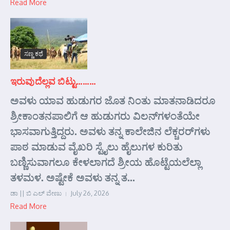
Read More
ಸಣ್ಣ ಕಥೆ
ಇರುವುದೆಲ್ಲವ ಬಿಟ್ಟು………
ಅವಳು ಯಾವ ಹುಡುಗರ ಜೊತ ನಿಂತು ಮಾತನಾಡಿದರೂ
ಶ್ರೀಕಾಂತನಪಾಲಿಗೆ ಆ ಹುಡುಗರು ವಿಲನ್‌ಗಳಂತೆಯೇ
ಭಾಸವಾಗುತ್ತಿದ್ದರು. ಅವಳು ತನ್ನ ಕಾಲೇಜಿನ ಲೆಕ್ಚರರ್‌ಗಳು
ಪಾಠ ಮಾಡುವ ವೈಖರಿ ಸ್ಟೈಲು ಹೈಲುಗಳ ಕುರಿತು
ಬಣ್ಣಿಸುವಾಗಲೂ ಕೇಳಲಾಗದೆ ಶ್ರೀಯ ಹೊಟ್ಟೆಯಲೆಲ್ಲಾ
ತಳಮಳ. ಅಷ್ಟೇಕೆ ಅವಳು ತನ್ನ ತ...
ಡಾ || ಬಿ ಎಲ್ ವೇಣು
July 26, 2026
Read More