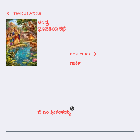
Previous Article
ಚಂದ್ರ
ಭೂಪತಿಯ ಕಥೆ
Next Article
ಗಾರ್ಕಿ
ಬಿ ಎಂ ಶ್ರೀಕಂಠಯ್ಯ