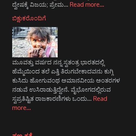
ದ್ವೇಷಕ್ಕೆ ವಿಜಯ; ಪ್ರೇಮ…
Read more…
ಬಿಕ್ಷುಕರೊಂದಿಗೆ
ಮೂವತ್ತು ವರ್ಷದ ನನ್ನ ಸ್ವತಂತ್ರ ಭಾರತದಲ್ಲಿ
ಹೆಮ್ಮೆಯಿಂದ ತಲೆ ಎತ್ತಿ ತಿರುಗಬೇಕಾದವನು ಕುಗ್ಗಿ
ಕುಸಿದು ಹೋಗುವಂಥ ಅಮಾನವೀಯ ಅಂತರಗಳ
ನಡುವೆ ಉಸಿರಾಡುತ್ತಿದ್ದೇನೆ. ವೈಭೋಗದಲ್ಲಿರುವ
ಸ್ವಪ್ರತಿಷ್ಟಿತ ರಾಜಕಾರಣಿಗಳು ಒಂದು…
Read
more…
ಸಣ್ಣ ಕತೆ