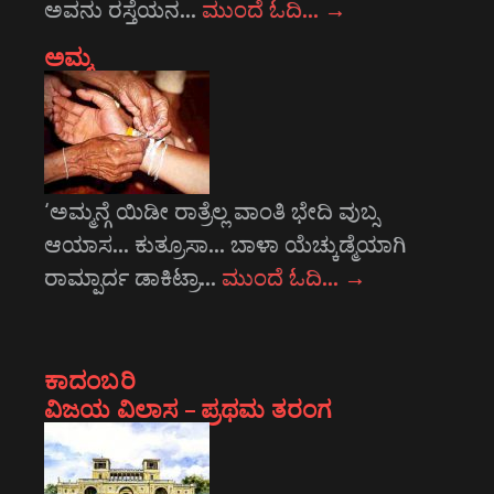
ಅವನು ರಸ್ತೆಯನ…
ಮುಂದೆ ಓದಿ…
→
ಅಮ್ಮ
‘ಅಮ್ಮನ್ಗೆ ಯಿಡೀ ರಾತ್ರೆಲ್ಲ ವಾಂತಿ ಭೇದಿ ವುಬ್ಸ
ಆಯಾಸ... ಕುತ್ರೂಸಾ... ಬಾಳಾ ಯೆಚ್ಕುಡ್ಮೆಯಾಗಿ
ರಾಮ್ಪಾರ್ದ ಡಾಕಿಟ್ರಾ…
ಮುಂದೆ ಓದಿ…
→
ಕಾದಂಬರಿ
ವಿಜಯ ವಿಲಾಸ – ಪ್ರಥಮ ತರಂಗ