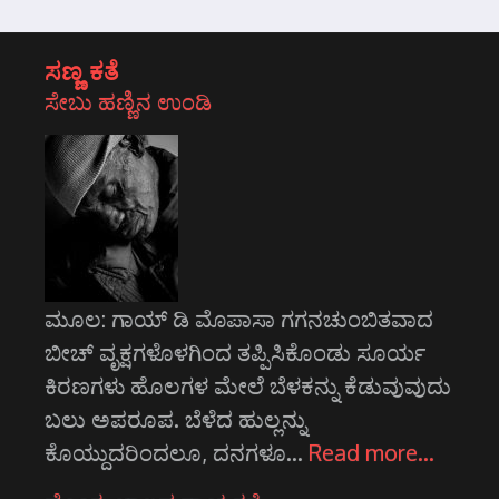
ಸಣ್ಣ ಕತೆ
ಸೇಬು ಹಣ್ಣಿನ ಉಂಡಿ
ಮೂಲ: ಗಾಯ್ ಡಿ ಮೊಪಾಸಾ ಗಗನಚುಂಬಿತವಾದ
ಬೀಚ್‌ ವೃಕ್ಷಗಳೊಳಗಿಂದ ತಪ್ಪಿಸಿಕೊಂಡು ಸೂರ್ಯ
ಕಿರಣಗಳು ಹೊಲಗಳ ಮೇಲೆ ಬೆಳಕನ್ನು ಕೆಡುವುವುದು
ಬಲು ಅಪರೂಪ. ಬೆಳೆದ ಹುಲ್ಲನ್ನು
ಕೊಯ್ದುದರಿಂದಲೂ, ದನಗಳೂ…
Read more…