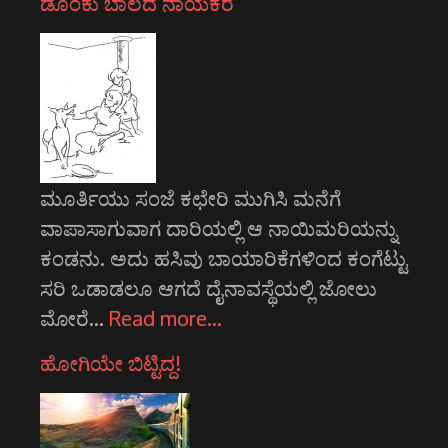
ಡೊಂಕು ಬಾಲದ ನಾಯಕರೆ
ಮೂರ್ತಿಯು ಸಂಜೆ ಕಛೇರಿ ಮುಗಿಸಿ ಮನೆಗೆ
ವಾಪಾಸಾಗುವಾಗ ದಾರಿಯಲ್ಲಿ ಆ ನಾಯಿಮರಿಯನ್ನು
ಕಂಡನು. ಅದು ಹಸಿವು ಬಾಯಾರಿಕೆಗಳಿಂದ ಕಂಗೆಟ್ಟು
ಸರಿ ಒಡಾಡಲೂ ಆಗದೆ ದೈನಾವಸ್ಥೆಯಲ್ಲಿ ಜೋಲು
ಮೋರೆ…
Read more…
ಹೋಗಿಯೇ ಬಿಟ್ಟಿದ್ದ!