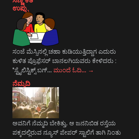
ಉಪ್ಪು
ಸಂಜೆ ಮೆಸ್ಸಿನಲ್ಲಿ ಚಹಾ ಕುಡಿಯುತ್ತಿದ್ದಾಗ ಎದುರು
ಕುಳಿತ ಪ್ರೊಫ಼ೆಸರ್ ಬಾನಲಗಿಯವರು ಕೇಳಿದರು :
"ಸ್ಟೈಲಿಸ್ಟಿಕ್ಸ್ ಬಗ್…
ಮುಂದೆ ಓದಿ…
→
ನೆಮ್ಮದಿ
ಅವನಿಗೆ ನೆಮ್ಮದಿ ಬೇಕಿತ್ತು. ಆ ಜನನಿಬಿಡ ರಸ್ತೆಯ
ಪಕ್ಕದಲ್ಲಿರುವ ನ್ಯೂಸ್ ಪೇಪರ್ ಸ್ಟಾಲಿಗೆ ತಾಗಿ ನಿಂತು