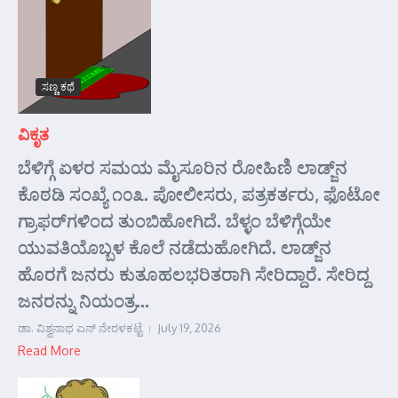
ಸಣ್ಣ ಕಥೆ
ವಿಕೃತ
ಬೆಳಿಗ್ಗೆ ಏಳರ ಸಮಯ ಮೈಸೂರಿನ ರೋಹಿಣಿ ಲಾಡ್ಜ್‌ನ
ಕೊಠಡಿ ಸಂಖ್ಯೆ ೧೦೩. ಪೋಲೀಸರು, ಪತ್ರಕರ್ತರು, ಫೊಟೋ
ಗ್ರಾಫರ್‌ಗಳಿಂದ ತುಂಬಿಹೋಗಿದೆ. ಬೆಳ್ಳಂ ಬೆಳಿಗ್ಗೆಯೇ
ಯುವತಿಯೊಬ್ಬಳ ಕೊಲೆ ನಡೆದುಹೋಗಿದೆ. ಲಾಡ್ಜ್‌ನ
ಹೊರಗೆ ಜನರು ಕುತೂಹಲಭರಿತರಾಗಿ ಸೇರಿದ್ದಾರೆ. ಸೇರಿದ್ದ
ಜನರನ್ನು ನಿಯಂತ್ರ...
ಡಾ. ವಿಶ್ವನಾಥ ಎನ್ ನೇರಳಕಟ್ಟೆ
July 19, 2026
Read More