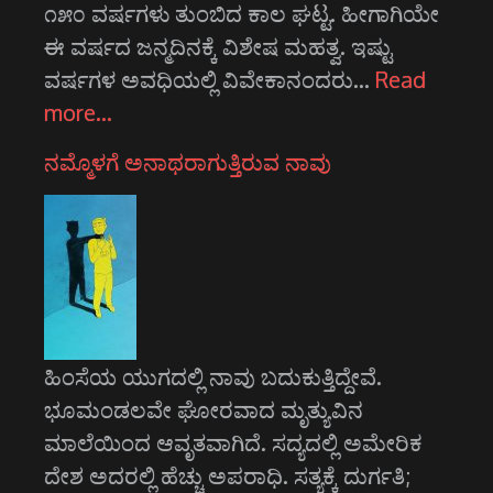
೧೫೦ ವರ್ಷಗಳು ತುಂಬಿದ ಕಾಲ ಘಟ್ಟ. ಹೀಗಾಗಿಯೇ
ಈ ವರ್ಷದ ಜನ್ಮದಿನಕ್ಕೆ ವಿಶೇಷ ಮಹತ್ವ. ಇಷ್ಟು
ವರ್ಷಗಳ ಅವಧಿಯಲ್ಲಿ ವಿವೇಕಾನಂದರು…
Read
more…
ನಮ್ಮೊಳಗೆ ಅನಾಥರಾಗುತ್ತಿರುವ ನಾವು
ಹಿಂಸೆಯ ಯುಗದಲ್ಲಿ ನಾವು ಬದುಕುತ್ತಿದ್ದೇವೆ.
ಭೂಮಂಡಲವೇ ಘೋರವಾದ ಮೃತ್ಯುವಿನ
ಮಾಲೆಯಿಂದ ಆವೃತವಾಗಿದೆ. ಸದ್ಯದಲ್ಲಿ ಅಮೇರಿಕ
ದೇಶ ಅದರಲ್ಲಿ ಹೆಚ್ಚು ಅಪರಾಧಿ. ಸತ್ಯಕ್ಕೆ ದುರ್ಗತಿ;