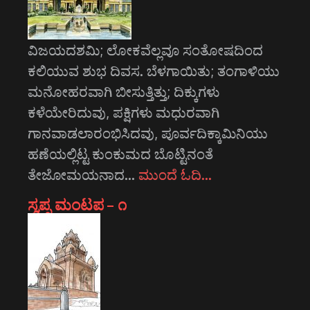
ವಿಜಯದಶಮಿ; ಲೋಕವೆಲ್ಲವೂ ಸಂತೋಷದಿಂದ
ಕಲಿಯುವ ಶುಭ ದಿವಸ. ಬೆಳಗಾಯಿತು; ತಂಗಾಳಿಯು
ಮನೋಹರವಾಗಿ ಬೀಸುತ್ತಿತ್ತು; ದಿಕ್ಕುಗಳು
ಕಳೆಯೇರಿದುವು, ಪಕ್ಷಿಗಳು ಮಧುರವಾಗಿ
ಗಾನವಾಡಲಾರಂಭಿಸಿದವು, ಪೂರ್ವದಿಕ್ಕಾಮಿನಿಯು
ಹಣೆಯಲ್ಲಿಟ್ಟ ಕುಂಕುಮದ ಬೊಟ್ಟಿನಂತೆ
ತೇಜೋಮಯನಾದ…
ಮುಂದೆ ಓದಿ…
ಸ್ವಪ್ನ ಮಂಟಪ – ೧