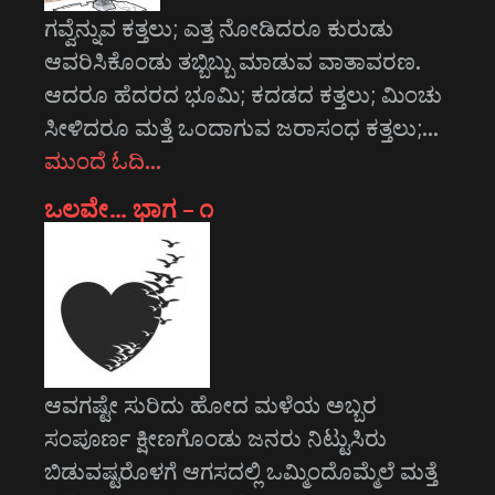
ಗವ್ವೆನ್ನುವ ಕತ್ತಲು; ಎತ್ತ ನೋಡಿದರೂ ಕುರುಡು
ಆವರಿಸಿಕೊಂಡು ತಬ್ಬಿಬ್ಬು ಮಾಡುವ ವಾತಾವರಣ.
ಆದರೂ ಹೆದರದ ಭೂಮಿ; ಕದಡದ ಕತ್ತಲು; ಮಿಂಚು
ಸೀಳಿದರೂ ಮತ್ತೆ ಒಂದಾಗುವ ಜರಾಸಂಧ ಕತ್ತಲು;…
ಮುಂದೆ ಓದಿ…
ಒಲವೇ… ಭಾಗ – ೧
ಆವಗಷ್ಟೇ ಸುರಿದು ಹೋದ ಮಳೆಯ ಅಬ್ಬರ
ಸಂಪೂರ್ಣ ಕ್ಷೀಣಗೊಂಡು ಜನರು ನಿಟ್ಟುಸಿರು
ಬಿಡುವಷ್ಟರೊಳಗೆ ಆಗಸದಲ್ಲಿ ಒಮ್ಮಿಂದೊಮ್ಮೆಲೆ ಮತ್ತೆ