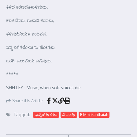
ತಿಳಿದ ಕರಣದೊಳುಳಿವುದು.
ಕಳಚಿದೆಸಳು, ಗುಲಾಬಿ ಕಂದಲು,
ತಳಿವುದಿನಿಯಳ ಶಯನವ.
ನಿನ್ನ ಬಗೆಗಳೊ-ನೀನು ಹೋಗಲು,
ಒರಗಿ, ಒಲುಮೆಯ ಬಗೆವುದು.
*****
SHELLEY : Music, when soft voices die
Share this Article
Tagged:
ಇಂಗ್ಲಿಷ್ ಗೀತಗಳು
ಬಿ ಎಂ ಶ್ರೀ
B M Srikanthaiah