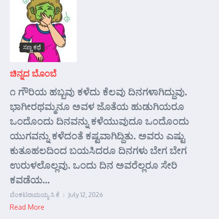
ಸಣ್ಣ ಕಥೆ
ಚಿನ್ನದ ಬೊಂಬೆ
೧ ಗೌರಿಯ ಹಬ್ಬವು ಕಳೆದು ಕೆಲವು ದಿನಗಳಾಗಿದ್ದುವು.
ಭಾಗೀರಥಮ್ಮನೂ ಅವಳ ಜೊತೆಯ ಹುಡುಗಿಯರೂ
ಒಂದೊಂದು ದಿನವನ್ನು ಕಳೆಯುವುದೂ ಒಂದೊಂದು
ಯುಗವನ್ನು ಕಳೆದಂತೆ ಕಷ್ಟವಾಗಿದ್ದಿತು. ಅವರು ಎಷ್ಟು
ಕುತೂಹಲದಿಂದ ಬಯಸಿದರೂ ದಿನಗಳು ಬೇಗ ಬೇಗ
ಉರುಳಲೊಲ್ಲವು. ಒಂದು ದಿನ ಅವರೆಲ್ಲರೂ ಸೇರಿ
ಕವಡೆಯ...
ವೆಂಕಟರಾಮಯ್ಯ ಸಿ ಕೆ
July 12, 2026
Read More