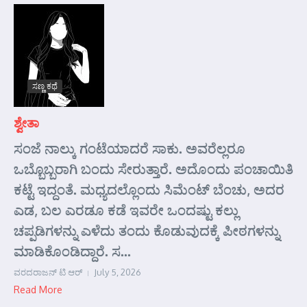
ಸಣ್ಣ ಕಥೆ
ಶ್ವೇತಾ
ಸಂಜೆ ನಾಲ್ಕು ಗಂಟೆಯಾದರೆ ಸಾಕು. ಅವರೆಲ್ಲರೂ
ಒಬ್ಬೊಬ್ಬರಾಗಿ ಬಂದು ಸೇರುತ್ತಾರೆ. ಅದೊಂದು ಪಂಚಾಯಿತಿ
ಕಟ್ಟೆ ಇದ್ದಂತೆ. ಮಧ್ಯದಲ್ಲೊಂದು ಸಿಮೆಂಟ್ ಬೆಂಚು, ಅದರ
ಎಡ, ಬಲ ಎರಡೂ ಕಡೆ ಇವರೇ ಒಂದಷ್ಟು ಕಲ್ಲು
ಚಪ್ಪಡಿಗಳನ್ನು ಎಳೆದು ತಂದು ಕೊಡುವುದಕ್ಕೆ ಪೀಠಗಳನ್ನು
ಮಾಡಿಕೊಂಡಿದ್ದಾರೆ. ಸ...
ವರದರಾಜನ್ ಟಿ ಆರ್
July 5, 2026
Read More