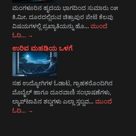
ಮಂಗಳೂರಿನ ಹೃದಯ ಭಾಗದಿಂದ ಸುಮಾರು ೧೫
ಕಿ.ಮೀ. ದೂರದಲ್ಲಿರುವ ಚಿತ್ರಾಪುರ ಪೇಟೆ ಕೆಲವು
ವಿಷಯಗಳಲ್ಲಿ ಪ್ರಖ್ಯಾತಿಯನ್ನು ಹೊ…
ಮುಂದೆ
ಓದಿ…
→
ಉರಿವ ಮಹಡಿಯ ಒಳಗೆ
ಸಹ ಉದ್ಯೋಗಿಗಳ ಓಡಾಟ, ಗ್ರಾಹಕರೊಂದಿಗಿನ
ಮೊಬೈಲ್ ಹಾಗೂ ದೂರವಾಣಿ ಸಂಭಾಷಣೆಗಳು,
ಲ್ಯಾಪ್‌ಟಾಪಿನ ಶಬ್ದಗಳು ಎಲ್ಲಾ ಸ್ತಬ್ದವ…
ಮುಂದೆ
ಓದಿ…
→