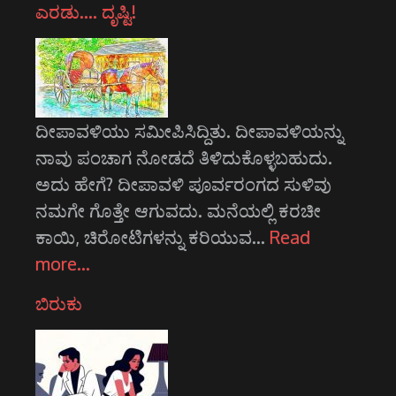
ಎರಡು…. ದೃಷ್ಟಿ!
ದೀಪಾವಳಿಯು ಸಮೀಪಿಸಿದ್ದಿತು. ದೀಪಾವಳಿಯನ್ನು
ನಾವು ಪಂಚಾಗ ನೋಡದೆ ತಿಳಿದುಕೊಳ್ಳಬಹುದು.
ಅದು ಹೇಗೆ? ದೀಪಾವಳಿ ಪೂರ್ವರಂಗದ ಸುಳಿವು
ನಮಗೇ ಗೊತ್ತೇ ಆಗುವದು. ಮನೆಯಲ್ಲಿ ಕರಚೀ
ಕಾಯಿ, ಚಿರೋಟಿಗಳನ್ನು ಕರಿಯುವ…
Read
more…
ಬಿರುಕು