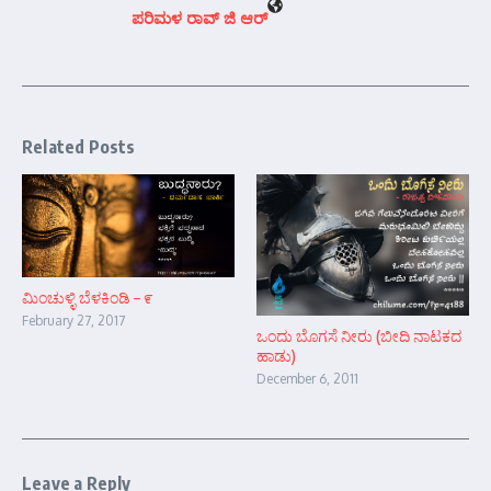
ಪರಿಮಳ ರಾವ್ ಜಿ ಆರ್‍
Related Posts
ಮಿಂಚುಳ್ಳಿ ಬೆಳಕಿಂಡಿ – ೯
February 27, 2017
ಒಂದು ಬೊಗಸೆ ನೀರು (ಬೀದಿ ನಾಟಕದ
ಹಾಡು)
December 6, 2011
Leave a Reply