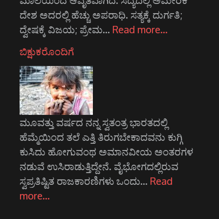
ಮಾಲೆಯಿಂದ ಆವೃತವಾಗಿದೆ. ಸದ್ಯದಲ್ಲಿ ಅಮೇರಿಕ
ದೇಶ ಅದರಲ್ಲಿ ಹೆಚ್ಚು ಅಪರಾಧಿ. ಸತ್ಯಕ್ಕೆ ದುರ್ಗತಿ;
ದ್ವೇಷಕ್ಕೆ ವಿಜಯ; ಪ್ರೇಮ…
Read more…
ಬಿಕ್ಷುಕರೊಂದಿಗೆ
ಮೂವತ್ತು ವರ್ಷದ ನನ್ನ ಸ್ವತಂತ್ರ ಭಾರತದಲ್ಲಿ
ಹೆಮ್ಮೆಯಿಂದ ತಲೆ ಎತ್ತಿ ತಿರುಗಬೇಕಾದವನು ಕುಗ್ಗಿ
ಕುಸಿದು ಹೋಗುವಂಥ ಅಮಾನವೀಯ ಅಂತರಗಳ
ನಡುವೆ ಉಸಿರಾಡುತ್ತಿದ್ದೇನೆ. ವೈಭೋಗದಲ್ಲಿರುವ
ಸ್ವಪ್ರತಿಷ್ಟಿತ ರಾಜಕಾರಣಿಗಳು ಒಂದು…
Read
more…