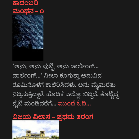
ಕಾದಂಬರಿ
ಮಂಥನ – ೧
"ಅನು, ಅನು ಪುಟ್ಟಿ, ಅನು ಡಾರ್ಲಿಂಗ್...
ಡಾರ್ಲಿಂಗ್..." ನೀಲಾ ಕೂಗುತ್ತಾ ಅನುವಿನ
ರೂಮಿನೊಳಗೆ ಕಾಲಿರಿಸಿದಳು. ಅನು ಮೈಮರೆತು
ನಿದ್ರಿಸುತ್ತಿದ್ದಾಳೆ. ಹೊದಿಕೆ ಎಲ್ಲೋ ಬಿದ್ದಿದೆ. ತೊಟ್ಟಿದ್ದ
ನೈಟಿ ಮಂಡಿವರೆಗೆ…
ಮುಂದೆ ಓದಿ…
ವಿಜಯ ವಿಲಾಸ – ಪ್ರಥಮ ತರಂಗ