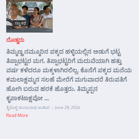
ಸಣ್ಣ ಕಥೆ
ದೊಡ್ಡದು
ತಿಮ್ಮಣ್ಣ ನಮ್ಮೂರಿನ ಪಕ್ಕದ ಹಳ್ಳಿಯಲ್ಲಿನ ಅಡುಗೆ ಭಟ್ಟ
ತಿಪ್ಪಾಭಟ್ಟರ ಮಗ. ತಿಪ್ಪಾಭಟ್ಟರಿಗೆ ಮದುವೆಯಾಗಿ ಹತ್ತು
ವರ್ಷ ಕಳೆದರೂ ಮಕ್ಕಳಾಗಿರಲಿಲ್ಲ. ಕೊನೆಗೆ ಪಕ್ಕದ ಮನೆಯ
ಕಮಲಾಕ್ಷಮ್ಮನ ಸಲಹೆ ಮೇರೆಗೆ ಮಗುವಾದರೆ ತಿರುಪತಿಗೆ
ಹೋಗಿ ಬರುವ ಹರಕೆ ಹೊತ್ತರು. ತಿಮ್ಮಪ್ಪನ
ಕೃಪಾಕಟಾಕ್ಷವೋ ...
ತೈರೊಳ್ಳಿ ಮಂಜುನಾಥ ಉಡುಪ
June 28, 2026
Read More