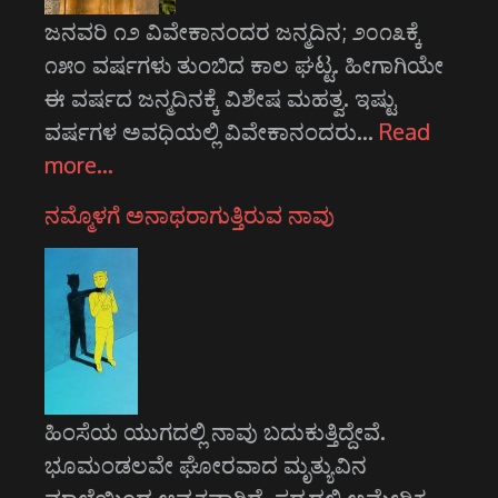
ಜನವರಿ ೧೨ ವಿವೇಕಾನಂದರ ಜನ್ಮದಿನ; ೨೦೧೩ಕ್ಕೆ
೧೫೦ ವರ್ಷಗಳು ತುಂಬಿದ ಕಾಲ ಘಟ್ಟ. ಹೀಗಾಗಿಯೇ
ಈ ವರ್ಷದ ಜನ್ಮದಿನಕ್ಕೆ ವಿಶೇಷ ಮಹತ್ವ. ಇಷ್ಟು
ವರ್ಷಗಳ ಅವಧಿಯಲ್ಲಿ ವಿವೇಕಾನಂದರು…
Read
more…
ನಮ್ಮೊಳಗೆ ಅನಾಥರಾಗುತ್ತಿರುವ ನಾವು
ಹಿಂಸೆಯ ಯುಗದಲ್ಲಿ ನಾವು ಬದುಕುತ್ತಿದ್ದೇವೆ.
ಭೂಮಂಡಲವೇ ಘೋರವಾದ ಮೃತ್ಯುವಿನ