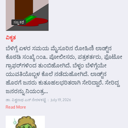
ಸಣ್ಣ ಕಥೆ
ವಿಕೃತ
ಬೆಳಿಗ್ಗೆ ಏಳರ ಸಮಯ ಮೈಸೂರಿನ ರೋಹಿಣಿ ಲಾಡ್ಜ್‌ನ
ಕೊಠಡಿ ಸಂಖ್ಯೆ ೧೦೩. ಪೋಲೀಸರು, ಪತ್ರಕರ್ತರು, ಫೊಟೋ
ಗ್ರಾಫರ್‌ಗಳಿಂದ ತುಂಬಿಹೋಗಿದೆ. ಬೆಳ್ಳಂ ಬೆಳಿಗ್ಗೆಯೇ
ಯುವತಿಯೊಬ್ಬಳ ಕೊಲೆ ನಡೆದುಹೋಗಿದೆ. ಲಾಡ್ಜ್‌ನ
ಹೊರಗೆ ಜನರು ಕುತೂಹಲಭರಿತರಾಗಿ ಸೇರಿದ್ದಾರೆ. ಸೇರಿದ್ದ
ಜನರನ್ನು ನಿಯಂತ್ರ...
ಡಾ. ವಿಶ್ವನಾಥ ಎನ್ ನೇರಳಕಟ್ಟೆ
July 19, 2026
Read More