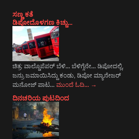
ಸಣ್ಣ ಕತೆ
ಡಿಪೋದೊಳಗಣ ಕಿಚ್ಚು…
ಚಿತ್ರ: ವಾಲ್ಡೊಪೆಪರ್‍ ಬೆಳಿ… ಬೆಳಿಗ್ಗೆನೇ… ಡಿಪೋದಲ್ಲಿ,
ಜನ್ರು ಜಮಾಯಿಸಿದ್ದು ಕಂಡು, ಡಿಪೋ ಮ್ಯಾನೇಜರ್
ಮನೋಜ್ ಪಾಟ…
ಮುಂದೆ ಓದಿ…
→
ದಿನಚರಿಯ ಪುಟದಿಂದ