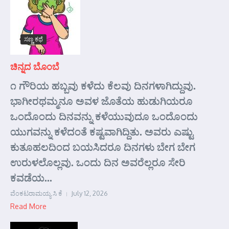
ಸಣ್ಣ ಕಥೆ
ಚಿನ್ನದ ಬೊಂಬೆ
೧ ಗೌರಿಯ ಹಬ್ಬವು ಕಳೆದು ಕೆಲವು ದಿನಗಳಾಗಿದ್ದುವು.
ಭಾಗೀರಥಮ್ಮನೂ ಅವಳ ಜೊತೆಯ ಹುಡುಗಿಯರೂ
ಒಂದೊಂದು ದಿನವನ್ನು ಕಳೆಯುವುದೂ ಒಂದೊಂದು
ಯುಗವನ್ನು ಕಳೆದಂತೆ ಕಷ್ಟವಾಗಿದ್ದಿತು. ಅವರು ಎಷ್ಟು
ಕುತೂಹಲದಿಂದ ಬಯಸಿದರೂ ದಿನಗಳು ಬೇಗ ಬೇಗ
ಉರುಳಲೊಲ್ಲವು. ಒಂದು ದಿನ ಅವರೆಲ್ಲರೂ ಸೇರಿ
ಕವಡೆಯ...
ವೆಂಕಟರಾಮಯ್ಯ ಸಿ ಕೆ
July 12, 2026
Read More