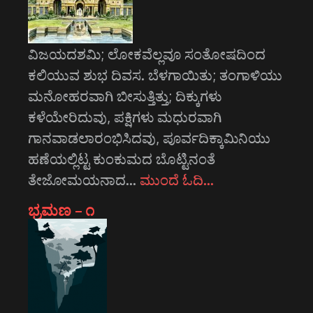
ವಿಜಯದಶಮಿ; ಲೋಕವೆಲ್ಲವೂ ಸಂತೋಷದಿಂದ
ಕಲಿಯುವ ಶುಭ ದಿವಸ. ಬೆಳಗಾಯಿತು; ತಂಗಾಳಿಯು
ಮನೋಹರವಾಗಿ ಬೀಸುತ್ತಿತ್ತು; ದಿಕ್ಕುಗಳು
ಕಳೆಯೇರಿದುವು, ಪಕ್ಷಿಗಳು ಮಧುರವಾಗಿ
ಗಾನವಾಡಲಾರಂಭಿಸಿದವು, ಪೂರ್ವದಿಕ್ಕಾಮಿನಿಯು
ಹಣೆಯಲ್ಲಿಟ್ಟ ಕುಂಕುಮದ ಬೊಟ್ಟಿನಂತೆ
ತೇಜೋಮಯನಾದ…
ಮುಂದೆ ಓದಿ…
ಭ್ರಮಣ – ೧