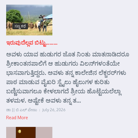
ಸಣ್ಣ ಕಥೆ
ಇರುವುದೆಲ್ಲವ ಬಿಟ್ಟು………
ಅವಳು ಯಾವ ಹುಡುಗರ ಜೊತ ನಿಂತು ಮಾತನಾಡಿದರೂ
ಶ್ರೀಕಾಂತನಪಾಲಿಗೆ ಆ ಹುಡುಗರು ವಿಲನ್‌ಗಳಂತೆಯೇ
ಭಾಸವಾಗುತ್ತಿದ್ದರು. ಅವಳು ತನ್ನ ಕಾಲೇಜಿನ ಲೆಕ್ಚರರ್‌ಗಳು
ಪಾಠ ಮಾಡುವ ವೈಖರಿ ಸ್ಟೈಲು ಹೈಲುಗಳ ಕುರಿತು
ಬಣ್ಣಿಸುವಾಗಲೂ ಕೇಳಲಾಗದೆ ಶ್ರೀಯ ಹೊಟ್ಟೆಯಲೆಲ್ಲಾ
ತಳಮಳ. ಅಷ್ಟೇಕೆ ಅವಳು ತನ್ನ ತ...
ಡಾ || ಬಿ ಎಲ್ ವೇಣು
July 26, 2026
Read More