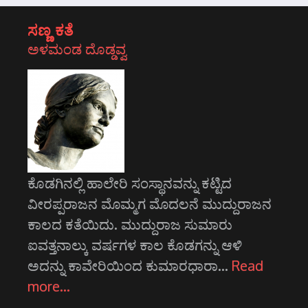
ಸಣ್ಣ ಕತೆ
ಅಳಮಂಡ ದೊಡ್ಡವ್ವ
ಕೊಡಗಿನಲ್ಲಿ ಹಾಲೇರಿ ಸಂಸ್ಥಾನವನ್ನು ಕಟ್ಟಿದ
ವೀರಪ್ಪರಾಜನ ಮೊಮ್ಮಗ ಮೊದಲನೆ ಮುದ್ದುರಾಜನ
ಕಾಲದ ಕತೆಯಿದು. ಮುದ್ದುರಾಜ ಸುಮಾರು
ಐವತ್ತನಾಲ್ಕು ವರ್ಷಗಳ ಕಾಲ ಕೊಡಗನ್ನು ಆಳಿ
ಅದನ್ನು ಕಾವೇರಿಯಿಂದ ಕುಮಾರಧಾರಾ…
Read
more…