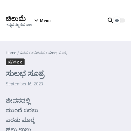
Skip to content
ಚಿಲುಮೆ
Menu
ಕನ್ನಡ ನಲ್ಬರಹ ತಾಣ
Home
/
ಕವನ
/
ಹನಿಗವನ
/
ಸುಲಭ ಸೂತ್ರ
ಹನಿಗವನ
ಸುಲಭ ಸೂತ್ರ
September 16, 2023
ಜೀವನದಲ್ಲಿ
ಮುಂದೆ ಬರಲು
ಎರಡು ಮಾರ್‍ಗ
ಹಲ್ಲು ಉಬ್ಬು