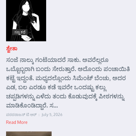
ಸಣ್ಣ ಕಥೆ
ಶ್ವೇತಾ
ಸಂಜೆ ನಾಲ್ಕು ಗಂಟೆಯಾದರೆ ಸಾಕು. ಅವರೆಲ್ಲರೂ
ಒಬ್ಬೊಬ್ಬರಾಗಿ ಬಂದು ಸೇರುತ್ತಾರೆ. ಅದೊಂದು ಪಂಚಾಯಿತಿ
ಕಟ್ಟೆ ಇದ್ದಂತೆ. ಮಧ್ಯದಲ್ಲೊಂದು ಸಿಮೆಂಟ್ ಬೆಂಚು, ಅದರ
ಎಡ, ಬಲ ಎರಡೂ ಕಡೆ ಇವರೇ ಒಂದಷ್ಟು ಕಲ್ಲು
ಚಪ್ಪಡಿಗಳನ್ನು ಎಳೆದು ತಂದು ಕೊಡುವುದಕ್ಕೆ ಪೀಠಗಳನ್ನು
ಮಾಡಿಕೊಂಡಿದ್ದಾರೆ. ಸ...
ವರದರಾಜನ್ ಟಿ ಆರ್
July 5, 2026
Read More