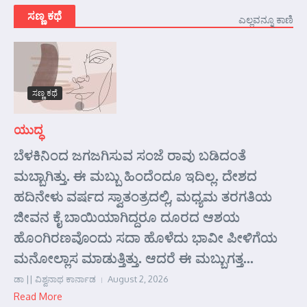
ಸಣ್ಣ ಕಥೆ
ಎಲ್ಲವನ್ನೂ ಕಾಣಿ
ಸಣ್ಣ ಕಥೆ
ಯುದ್ಧ
ಬೆಳಕಿನಿಂದ ಜಗಜಗಿಸುವ ಸಂಜೆ ರಾವು ಬಡಿದಂತೆ
ಮಬ್ಬಾಗಿತ್ತು. ಈ ಮಬ್ಬು ಹಿಂದೆಂದೂ ಇದಿಲ್ಲ. ದೇಶದ
ಹದಿನೇಳು ವರ್ಷದ ಸ್ವಾತಂತ್ರದಲ್ಲಿ, ಮಧ್ಯಮ ತರಗತಿಯ
ಜೀವನ ಕೈ ಬಾಯಿಯಾಗಿದ್ದರೂ ದೂರದ ಆಶಯ
ಹೊಂಗಿರಣವೊಂದು ಸದಾ ಹೊಳೆದು ಭಾವೀ ಪೀಳಿಗೆಯ
ಮನೋಲ್ಲಾಸ ಮಾಡುತ್ತಿತ್ತು. ಆದರೆ ಈ ಮಬ್ಬುಗತ್ತ...
ಡಾ || ವಿಶ್ವನಾಥ ಕಾರ್ನಾಡ
August 2, 2026
Read More