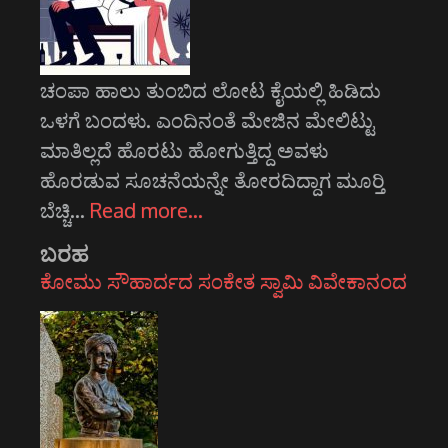
ಚಂಪಾ ಹಾಲು ತುಂಬಿದ ಲೋಟ ಕೈಯಲ್ಲಿ ಹಿಡಿದು
ಒಳಗೆ ಬಂದಳು. ಎಂದಿನಂತೆ ಮೇಜಿನ ಮೇಲಿಟ್ಟು
ಮಾತಿಲ್ಲದೆ ಹೊರಟು ಹೋಗುತ್ತಿದ್ದ ಅವಳು
ಹೊರಡುವ ಸೂಚನೆಯನ್ನೇ ತೋರದಿದ್ದಾಗ ಮೂರ್‍ತಿ
ಬೆಚ್ಚಿ…
Read more…
ಬರಹ
ಕೋಮು ಸೌಹಾರ್ದದ ಸಂಕೇತ ಸ್ವಾಮಿ ವಿವೇಕಾನಂದ