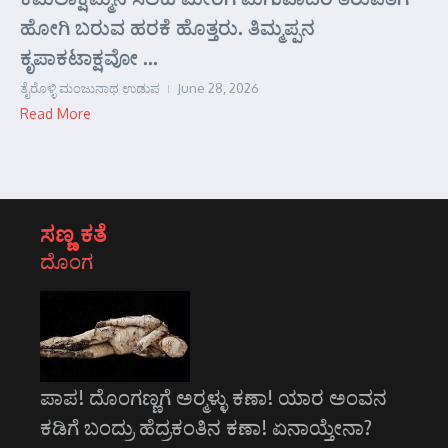
ಹೋಗಿ ಬರುವ ಹರಕೆ ಹೊತ್ತರು. ತಿಮ್ಮಪ್ಪನ
ಕೃಪಾಕಟಾಕ್ಷವೋ ...
ತೈರೊಳ್ಳಿ ಮಂಜುನಾಥ ಉಡುಪ
June 28, 2026
Read More
ಸಣ್ಣ ಕತೆ
ದೊಂಗ
ಪಾಪ! ದೊಂಗಣ್ಣಗೆ ಅರ್‍ಮಳ್ಳು ಕಣಾ! ಯಾರ ಅಂವನ
ಕಡಿಗೆ ಬಂದ್ರು ಹೆದ್ರಕಂತಿನ ಕಣಾ! ಏನಾಯ್ತೇನಾ?