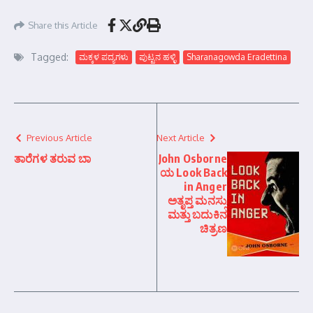
Share this Article
Tagged:
ಮಕ್ಕಳ ಪದ್ಯಗಳು
ಪುಟ್ಟನ ಹಳ್ಳಿ
Sharanagowda Eradettina
Previous Article
Next Article
ತಾರೆಗಳ ತರುವ ಬಾ
John Osborne
ಯ Look Back
in Anger
ಅತೃಪ್ತ ಮನಸ್ಸು
ಮತ್ತು ಬದುಕಿನ
ಚಿತ್ರಣ