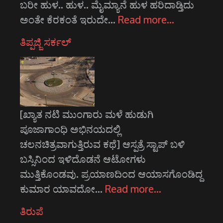
ಬರೀ ಹುಳ.. ಹುಳ.. ಮೈಮ್ಯಾನೆ ಹುಳ ಹರಿದಾಡ್ತಿದು
ಅಂತೇ ಕೆರಕಂತೆ ಇರುದೇ…
Read more…
ತಿಪ್ಪಜ್ಜಿ ಸರ್ಕಲ್
[ಖ್ಯಾತ ನಟಿ ಮುಂಗಾರು ಮಳೆ ಹುಡುಗಿ
ಪೂಜಾಗಾಂಧಿ ಅಭಿನಯದಲ್ಲಿ
ಚಲನಚಿತ್ರವಾಗುತ್ತಿರುವ ಕಥೆ] ಆಸ್ಪತ್ರೆ ಸ್ಟಾಪ್‌ ಬಳಿ
ಬಸ್ಸಿನಿಂದ ಇಳಿದೊಡನೆ ಆಟೋಗಳು
ಮುತ್ತಿಕೊಂಡವು. ಪ್ರಯಾಣದಿಂದ ಆಯಾಸಗೊಂಡಿದ್ದ
ಕುಮಾರ ಯಾವದೋ…
Read more…
ತಿರುಪೆ