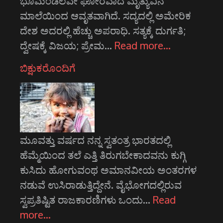
ಭೂಮಂಡಲವೇ ಘೋರವಾದ ಮೃತ್ಯುವಿನ
ಮಾಲೆಯಿಂದ ಆವೃತವಾಗಿದೆ. ಸದ್ಯದಲ್ಲಿ ಅಮೇರಿಕ
ದೇಶ ಅದರಲ್ಲಿ ಹೆಚ್ಚು ಅಪರಾಧಿ. ಸತ್ಯಕ್ಕೆ ದುರ್ಗತಿ;
ದ್ವೇಷಕ್ಕೆ ವಿಜಯ; ಪ್ರೇಮ…
Read more…
ಬಿಕ್ಷುಕರೊಂದಿಗೆ
ಮೂವತ್ತು ವರ್ಷದ ನನ್ನ ಸ್ವತಂತ್ರ ಭಾರತದಲ್ಲಿ
ಹೆಮ್ಮೆಯಿಂದ ತಲೆ ಎತ್ತಿ ತಿರುಗಬೇಕಾದವನು ಕುಗ್ಗಿ
ಕುಸಿದು ಹೋಗುವಂಥ ಅಮಾನವೀಯ ಅಂತರಗಳ
ನಡುವೆ ಉಸಿರಾಡುತ್ತಿದ್ದೇನೆ. ವೈಭೋಗದಲ್ಲಿರುವ
ಸ್ವಪ್ರತಿಷ್ಟಿತ ರಾಜಕಾರಣಿಗಳು ಒಂದು…
Read
more…