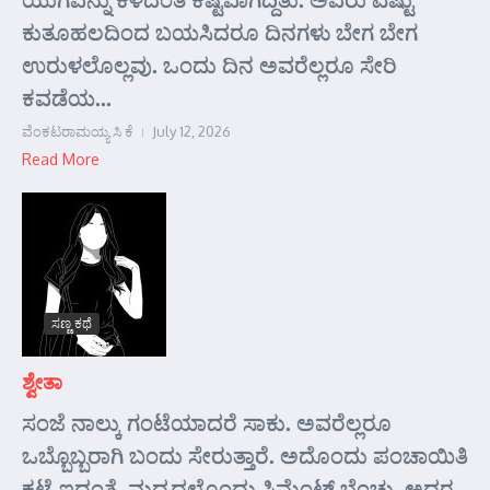
ಕುತೂಹಲದಿಂದ ಬಯಸಿದರೂ ದಿನಗಳು ಬೇಗ ಬೇಗ
ಉರುಳಲೊಲ್ಲವು. ಒಂದು ದಿನ ಅವರೆಲ್ಲರೂ ಸೇರಿ
ಕವಡೆಯ...
ವೆಂಕಟರಾಮಯ್ಯ ಸಿ ಕೆ
July 12, 2026
Read More
ಸಣ್ಣ ಕಥೆ
ಶ್ವೇತಾ
ಸಂಜೆ ನಾಲ್ಕು ಗಂಟೆಯಾದರೆ ಸಾಕು. ಅವರೆಲ್ಲರೂ
ಒಬ್ಬೊಬ್ಬರಾಗಿ ಬಂದು ಸೇರುತ್ತಾರೆ. ಅದೊಂದು ಪಂಚಾಯಿತಿ
ಕಟ್ಟೆ ಇದ್ದಂತೆ. ಮಧ್ಯದಲ್ಲೊಂದು ಸಿಮೆಂಟ್ ಬೆಂಚು, ಅದರ