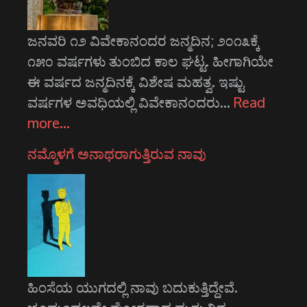
ಜನವರಿ ೧೨ ವಿವೇಕಾನಂದರ ಜನ್ಮದಿನ; ೨೦೧೩ಕ್ಕೆ
೧೫೦ ವರ್ಷಗಳು ತುಂಬಿದ ಕಾಲ ಘಟ್ಟ. ಹೀಗಾಗಿಯೇ
ಈ ವರ್ಷದ ಜನ್ಮದಿನಕ್ಕೆ ವಿಶೇಷ ಮಹತ್ವ. ಇಷ್ಟು
ವರ್ಷಗಳ ಅವಧಿಯಲ್ಲಿ ವಿವೇಕಾನಂದರು…
Read
more…
ನಮ್ಮೊಳಗೆ ಅನಾಥರಾಗುತ್ತಿರುವ ನಾವು
ಹಿಂಸೆಯ ಯುಗದಲ್ಲಿ ನಾವು ಬದುಕುತ್ತಿದ್ದೇವೆ.