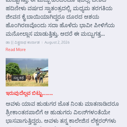
ಹದಿನೇಳು ವರ್ಷದ ಸ್ವಾತಂತ್ರದಲ್ಲಿ, ಮಧ್ಯಮ ತರಗತಿಯ
ಜೀವನ ಕೈ ಬಾಯಿಯಾಗಿದ್ದರೂ ದೂರದ ಆಶಯ
ಹೊಂಗಿರಣವೊಂದು ಸದಾ ಹೊಳೆದು ಭಾವೀ ಪೀಳಿಗೆಯ
ಮನೋಲ್ಲಾಸ ಮಾಡುತ್ತಿತ್ತು. ಆದರೆ ಈ ಮಬ್ಬುಗತ್ತ...
ಡಾ || ವಿಶ್ವನಾಥ ಕಾರ್ನಾಡ
August 2, 2026
Read More
ಸಣ್ಣ ಕಥೆ
ಇರುವುದೆಲ್ಲವ ಬಿಟ್ಟು………
ಅವಳು ಯಾವ ಹುಡುಗರ ಜೊತ ನಿಂತು ಮಾತನಾಡಿದರೂ
ಶ್ರೀಕಾಂತನಪಾಲಿಗೆ ಆ ಹುಡುಗರು ವಿಲನ್‌ಗಳಂತೆಯೇ
ಭಾಸವಾಗುತ್ತಿದ್ದರು. ಅವಳು ತನ್ನ ಕಾಲೇಜಿನ ಲೆಕ್ಚರರ್‌ಗಳು