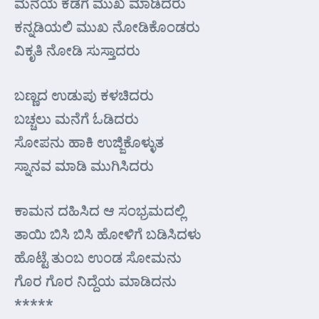
ಮನೆಯ ಕಡೆಗೆ ಮುಖ ಮಾಡಿದರು
ಕನ್ನಡಿಯಲಿ ಮುಖ ನೋಡಿಕೊಂಡರು
ವಿಕೃತಿ ನೋಡಿ ಸುಸ್ತಾದರು
ಬಣ್ಣದ ಉಡುಪು ಕಳಚಿದರು
ಬಚ್ಚಲು ಮನೆಗೆ ಓಡಿದರು
ಸೋಪನು ಹಾಕಿ ಉಜ್ಜಿಕೊಳ್ಳುತ
ಸ್ನಾನವ ಮಾಡಿ ಮುಗಿಸಿದರು
ಕಾಮನ ದಹಿಸಿದ ಆ ಸಂಭ್ರಮದಲ್ಲಿ
ತಾಯಿ ಬಿಸಿ ಬಿಸಿ ಹೋಳಿಗೆ ಬಡಿಸಿದಳು
ಹೊಟ್ಟೆ ತುಂಬ ಉಂಡ ಸೋಮನು
ಗೊರ ಗೊರ ನಿದ್ದೆಯ ಮಾಡಿದನು
*****