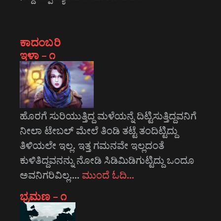
ಕಾದಂಬರಿ
ಇಳಾ – ೧
ಹೊರಗೆ ಸುರಿಯುತ್ತಿದ್ದ ಮಳೆಯನ್ನೆ ದಿಟ್ಟಿಸುತ್ತಿದ್ದವನಿಗೆ
ನೀಲಾ ಟೇಬಲ್ ಮೇಲೆ ತಿಂಡಿ ತಟ್ಟೆ ತಂದಿಟ್ಟಿದ್ದು
ತಿಳಿಯಲೇ ಇಲ್ಲ. ಇತ್ತ ಗಮನವೇ ಇಲ್ಲದಂತೆ
ಕುಳಿತಿದ್ದವನನ್ನು ನೋಡಿ ಸಿಡಿಮಿಡಿಗುಟ್ಟಿದ್ದು ಒಂದೂ
ಅವನಿಗರಿವಿಲ್ಲ.…
ಮುಂದೆ ಓದಿ…
ಭ್ರಮಣ – ೧