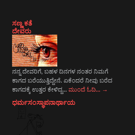
ಸಣ್ಣ ಕತೆ
ದೇವರು
ನನ್ನ ದೇವರಿಗೆ, ಬಹಳ ದಿನಗಳ ನಂತರ ನಿಮಗೆ
ಕಾಗದ ಬರೆಯುತ್ತಿದ್ದೇನೆ. ಏಕೆಂದರೆ ನೀವು ಬರೆದ
ಕಾಗದಕ್ಕೆ ಉತ್ತರ ಕೇಳಿದ್ದ…
ಮುಂದೆ ಓದಿ…
→
ಧರ್ಮಸಂಸ್ಥಾಪನಾರ್ಥಾಯ