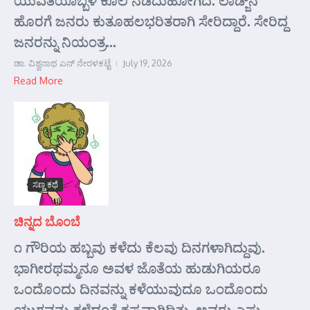
ಹೊರಗೆ ಜನರು ಕುತೂಹಲಭರಿತರಾಗಿ ಸೇರಿದ್ದಾರೆ. ಸೇರಿದ್ದ
ಜನರನ್ನು ನಿಯಂತ್ರ...
ಡಾ. ವಿಶ್ವನಾಥ ಎನ್ ನೇರಳಕಟ್ಟೆ
July 19, 2026
Read More
ಸಣ್ಣ ಕಥೆ
ಚಿನ್ನದ ಬೊಂಬೆ
೧ ಗೌರಿಯ ಹಬ್ಬವು ಕಳೆದು ಕೆಲವು ದಿನಗಳಾಗಿದ್ದುವು.
ಭಾಗೀರಥಮ್ಮನೂ ಅವಳ ಜೊತೆಯ ಹುಡುಗಿಯರೂ
ಒಂದೊಂದು ದಿನವನ್ನು ಕಳೆಯುವುದೂ ಒಂದೊಂದು
ಯುಗವನ್ನು ಕಳೆದಂತೆ ಕಷ್ಟವಾಗಿದ್ದಿತು. ಅವರು ಎಷ್ಟು