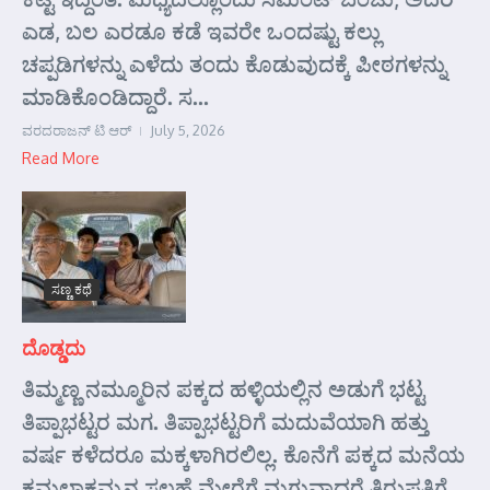
ಎಡ, ಬಲ ಎರಡೂ ಕಡೆ ಇವರೇ ಒಂದಷ್ಟು ಕಲ್ಲು
ಚಪ್ಪಡಿಗಳನ್ನು ಎಳೆದು ತಂದು ಕೊಡುವುದಕ್ಕೆ ಪೀಠಗಳನ್ನು
ಮಾಡಿಕೊಂಡಿದ್ದಾರೆ. ಸ...
ವರದರಾಜನ್ ಟಿ ಆರ್
July 5, 2026
Read More
ಸಣ್ಣ ಕಥೆ
ದೊಡ್ಡದು
ತಿಮ್ಮಣ್ಣ ನಮ್ಮೂರಿನ ಪಕ್ಕದ ಹಳ್ಳಿಯಲ್ಲಿನ ಅಡುಗೆ ಭಟ್ಟ
ತಿಪ್ಪಾಭಟ್ಟರ ಮಗ. ತಿಪ್ಪಾಭಟ್ಟರಿಗೆ ಮದುವೆಯಾಗಿ ಹತ್ತು
ವರ್ಷ ಕಳೆದರೂ ಮಕ್ಕಳಾಗಿರಲಿಲ್ಲ. ಕೊನೆಗೆ ಪಕ್ಕದ ಮನೆಯ
ಕಮಲಾಕ್ಷಮ್ಮನ ಸಲಹೆ ಮೇರೆಗೆ ಮಗುವಾದರೆ ತಿರುಪತಿಗೆ