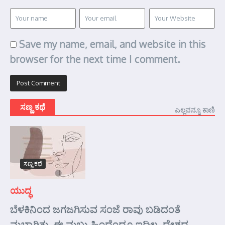
Save my name, email, and website in this
browser for the next time I comment.
ಸಣ್ಣ ಕಥೆ
ಎಲ್ಲವನ್ನೂ ಕಾಣಿ
ಸಣ್ಣ ಕಥೆ
ಯುದ್ಧ
ಬೆಳಕಿನಿಂದ ಜಗಜಗಿಸುವ ಸಂಜೆ ರಾವು ಬಡಿದಂತೆ
ಮಬ್ಬಾಗಿತ್ತು. ಈ ಮಬ್ಬು ಹಿಂದೆಂದೂ ಇದಿಲ್ಲ. ದೇಶದ