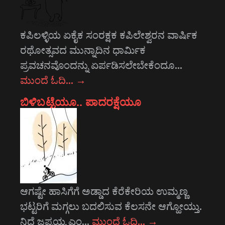
ಕಪಿಲಳ್ಳಿಯ ಏಕೈಕ ಸಂರಕ್ಷಕ ಕಪಿಲೇಶ್ವರನ ವಾರ್ಷಿಕ
ರಥೋತ್ಸವದ ಮುನ್ನಾದಿನ ಧಾರ್ಮಿಕ
ಪ್ರವಚನವೊಂದನ್ನು ಏರ್ಪಡಿಸಲೇಬೇಕೆಂದೂ…
ಮುಂದೆ ಓದಿ…
→
ಬಿಳಿಬಟ್ಟೆಯೂ.. ಪಾದರಕ್ಷೆಯೂ
ಆಗಷ್ಟೇ ಹಾಸಿಗೆಗೆ ಅಡ್ಡಾದ ಕೆರೆಕೇರಿಯ ಉಮ್ಮಣ್ಣ
ಭಟ್ಟರಿಗೆ ಮಗ್ಗಲು ಬದಲಿಸುವ ಕೆಲಸನೇ ಆಗ್ಹೋಯ್ತು.
ನಿದ್ದೆ ಜಪ್ಪಯ್ಯ ಎಂ…
ಮುಂದೆ ಓದಿ…
→