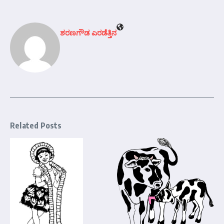
ಶರಣಗೌಡ ಎರಡೆತ್ತಿನ
Related Posts