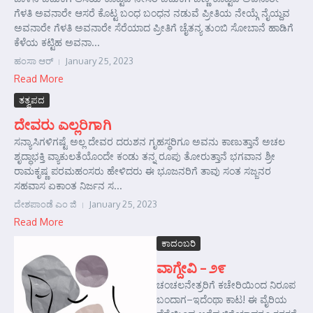
ಗೆಳತಿ ಅವನಾರೇ ಆಸರೆ ಕೊಟ್ಟ ಬಂಧ ಬಂಧನ ನಡುವೆ ಪ್ರೀತಿಯ ನೇಯ್ಗೆ ನೈಯ್ದವ
ಅವನಾರೇ ಗೆಳತಿ ಅವನಾರೇ ಸೆರೆಯಾದ ಪ್ರೀತಿಗೆ ಚೈತನ್ಯ ತುಂಬಿ ಸೋಬಾನೆ ಹಾಡಿಗೆ
ಕೆಳೆಯ ಕಟ್ಟಿಹ ಅವನಾ...
ಹಂಸಾ ಆರ್‍
January 25, 2023
Read More
ತತ್ವಪದ
ದೇವರು ಎಲ್ಲರಿಗಾಗಿ
ಸನ್ಯಾಸಿಗಳಿಗಷ್ಟೆ ಅಲ್ಲ ದೇವರ ದರುಶನ ಗೃಹಸ್ಥರಿಗೂ ಅವನು ಕಾಣುತ್ತಾನೆ ಅಚಲ
ಶೃದ್ಧಾಭಕ್ತಿ ವ್ಯಾಕುಲತೆಯೊಂದೇ ಕಂಡು ತನ್ನ ರೂಪು ತೋರುತ್ತಾನೆ ಭಗವಾನ ಶ್ರೀ
ರಾಮಕೃಷ್ಣ ಪರಮಹಂಸರು ಹೇಳಿದರು ಈ ಭೂಜನರಿಗೆ ತಾವು ಸಂತ ಸಜ್ಜನರ
ಸಹವಾಸ ಏಕಾಂತ ನಿರ್ಜನ ಸ...
ದೇಶಪಾಂಡೆ ಎಂ ಜಿ
January 25, 2023
Read More
ಕಾದಂಬರಿ
ವಾಗ್ದೇವಿ – ೨೯
ಚಂಚಲನೇತ್ರರಿಗೆ ಕಚೇರಿಯಿಂದ ನಿರೂಪ
ಬಂದಾಗ–ಇದೆಂಥಾ ಕಾಟ! ಈ ವೈರಿಯ