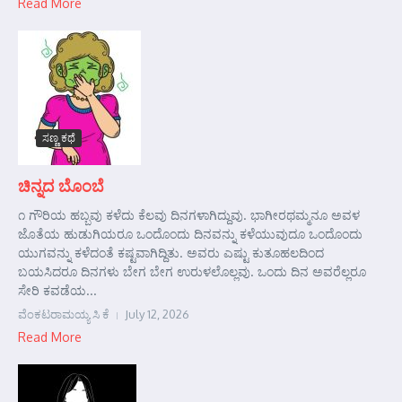
Read More
ಸಣ್ಣ ಕಥೆ
ಚಿನ್ನದ ಬೊಂಬೆ
೧ ಗೌರಿಯ ಹಬ್ಬವು ಕಳೆದು ಕೆಲವು ದಿನಗಳಾಗಿದ್ದುವು. ಭಾಗೀರಥಮ್ಮನೂ ಅವಳ
ಜೊತೆಯ ಹುಡುಗಿಯರೂ ಒಂದೊಂದು ದಿನವನ್ನು ಕಳೆಯುವುದೂ ಒಂದೊಂದು
ಯುಗವನ್ನು ಕಳೆದಂತೆ ಕಷ್ಟವಾಗಿದ್ದಿತು. ಅವರು ಎಷ್ಟು ಕುತೂಹಲದಿಂದ
ಬಯಸಿದರೂ ದಿನಗಳು ಬೇಗ ಬೇಗ ಉರುಳಲೊಲ್ಲವು. ಒಂದು ದಿನ ಅವರೆಲ್ಲರೂ
ಸೇರಿ ಕವಡೆಯ...
ವೆಂಕಟರಾಮಯ್ಯ ಸಿ ಕೆ
July 12, 2026
Read More