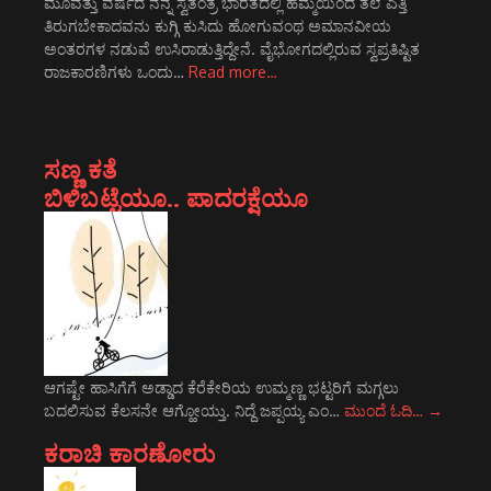
ಮೂವತ್ತು ವರ್ಷದ ನನ್ನ ಸ್ವತಂತ್ರ ಭಾರತದಲ್ಲಿ ಹೆಮ್ಮೆಯಿಂದ ತಲೆ ಎತ್ತಿ
ತಿರುಗಬೇಕಾದವನು ಕುಗ್ಗಿ ಕುಸಿದು ಹೋಗುವಂಥ ಅಮಾನವೀಯ
ಅಂತರಗಳ ನಡುವೆ ಉಸಿರಾಡುತ್ತಿದ್ದೇನೆ. ವೈಭೋಗದಲ್ಲಿರುವ ಸ್ವಪ್ರತಿಷ್ಟಿತ
ರಾಜಕಾರಣಿಗಳು ಒಂದು…
Read more…
ಸಣ್ಣ ಕತೆ
ಬಿಳಿಬಟ್ಟೆಯೂ.. ಪಾದರಕ್ಷೆಯೂ
ಆಗಷ್ಟೇ ಹಾಸಿಗೆಗೆ ಅಡ್ಡಾದ ಕೆರೆಕೇರಿಯ ಉಮ್ಮಣ್ಣ ಭಟ್ಟರಿಗೆ ಮಗ್ಗಲು
ಬದಲಿಸುವ ಕೆಲಸನೇ ಆಗ್ಹೋಯ್ತು. ನಿದ್ದೆ ಜಪ್ಪಯ್ಯ ಎಂ…
ಮುಂದೆ ಓದಿ…
→
ಕರಾಚಿ ಕಾರಣೋರು