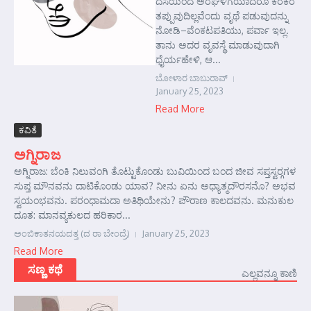
ದೆಸೆಯಿಂದ ಅರೆಘಳಿಗೆಯಾದರೂ ಕರಕರೆ
ತಪ್ಪುವುದಿಲ್ಲವೆಂದು ವೃಥೆ ಪಡುವುದನ್ನು
ನೋಡಿ–ವೆಂಕಟಪತಿಯು, ಪರ್ವಾ ಇಲ್ಲ.
ತಾನು ಅದರ ವೃವಸ್ಥೆ ಮಾಡುವುದಾಗಿ
ಧೈರ್ಯಹೇಳಿ, ಆ...
ಬೋಳಾರ ಬಾಬುರಾವ್
January 25, 2023
Read More
ಕವಿತೆ
ಅಗ್ನಿರಾಜ
ಅಗ್ನಿರಾಜ: ಬೆಂಕಿ ನಿಲುವಂಗಿ ತೊಟ್ಟುಕೊಂಡು ಬುವಿಯಿಂದ ಬಂದ ಜೀವ ಸಪ್ತಸ್ವರ್‍ಗಗಳ
ಸುಪ್ತ ಮೌನವನು ದಾಟಿಕೊಂಡು ಯಾವ? ನೀನು ಏನು ಅಧ್ಯಾತ್ಮದೌರಸನೊ? ಅಭವ
ಸ್ವಯಂಭವನು. ಪರಂಧಾಮದಾ ಅತಿಥಿಯೇನು? ಪೌರಾಣ ಕಾಲದವನು. ಮನುಕುಲ
ದೂತ: ಮಾನವ್ಯಕುಲದ ಹರಿಕಾರ...
ಅಂಬಿಕಾತನಯದತ್ತ (ದ ರಾ ಬೇಂದ್ರೆ)
January 25, 2023
Read More
ಸಣ್ಣ ಕಥೆ
ಎಲ್ಲವನ್ನೂ ಕಾಣಿ