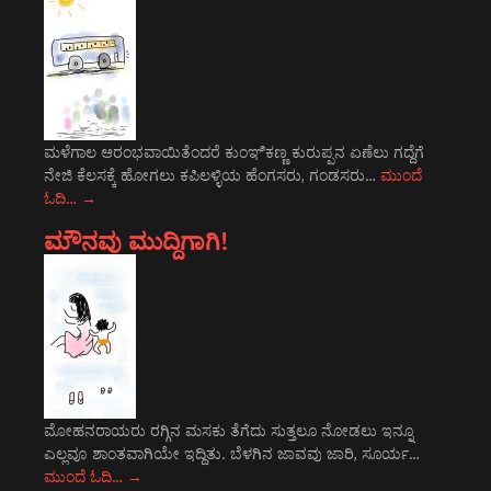
ಮಳೆಗಾಲ ಆರಂಭವಾಯಿತೆಂದರೆ ಕುಂಞಿಕಣ್ಣ ಕುರುಪ್ಪನ ಏಣೆಲು ಗದ್ದೆಗೆ
ನೇಜಿ ಕೆಲಸಕ್ಕೆ ಹೋಗಲು ಕಪಿಲಳ್ಳಿಯ ಹೆಂಗಸರು, ಗಂಡಸರು…
ಮುಂದೆ
ಓದಿ…
→
ಮೌನವು ಮುದ್ದಿಗಾಗಿ!
ಮೋಹನರಾಯರು ರಗ್ಗಿನ ಮಸಕು ತೆಗೆದು ಸುತ್ತಲೂ ನೋಡಲು ಇನ್ನೂ
ಎಲ್ಲವೂ ಶಾಂತವಾಗಿಯೇ ಇದ್ದಿತು. ಬೆಳಗಿನ ಜಾವವು ಜಾರಿ, ಸೂರ್ಯ…
ಮುಂದೆ ಓದಿ…
→