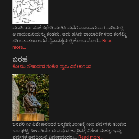
ಮೂರ್ತಿಯು ಸಂಜೆ ಕಛೇರಿ ಮುಗಿಸಿ ಮನೆಗೆ ವಾಪಾಸಾಗುವಾಗ ದಾರಿಯಲ್ಲಿ
ಆ ನಾಯಿಮರಿಯನ್ನು ಕಂಡನು. ಅದು ಹಸಿವು ಬಾಯಾರಿಕೆಗಳಿಂದ ಕಂಗೆಟ್ಟು
ಸರಿ ಒಡಾಡಲೂ ಆಗದೆ ದೈನಾವಸ್ಥೆಯಲ್ಲಿ ಜೋಲು ಮೋರೆ…
Read
more…
ಬರಹ
ಕೋಮು ಸೌಹಾರ್ದದ ಸಂಕೇತ ಸ್ವಾಮಿ ವಿವೇಕಾನಂದ
ಜನವರಿ ೧೨ ವಿವೇಕಾನಂದರ ಜನ್ಮದಿನ; ೨೦೧೩ಕ್ಕೆ ೧೫೦ ವರ್ಷಗಳು ತುಂಬಿದ
ಕಾಲ ಘಟ್ಟ. ಹೀಗಾಗಿಯೇ ಈ ವರ್ಷದ ಜನ್ಮದಿನಕ್ಕೆ ವಿಶೇಷ ಮಹತ್ವ. ಇಷ್ಟು
ವರ್ಷಗಳ ಅವಧಿಯಲ್ಲಿ ವಿವೇಕಾನಂದರು…
Read more…