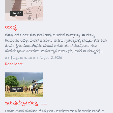
ಸಣ್ಣ ಕಥೆ
ಯುದ್ಧ
ಬೆಳಕಿನಿಂದ ಜಗಜಗಿಸುವ ಸಂಜೆ ರಾವು ಬಡಿದಂತೆ ಮಬ್ಬಾಗಿತ್ತು. ಈ ಮಬ್ಬು
ಹಿಂದೆಂದೂ ಇದಿಲ್ಲ. ದೇಶದ ಹದಿನೇಳು ವರ್ಷದ ಸ್ವಾತಂತ್ರದಲ್ಲಿ, ಮಧ್ಯಮ ತರಗತಿಯ
ಜೀವನ ಕೈ ಬಾಯಿಯಾಗಿದ್ದರೂ ದೂರದ ಆಶಯ ಹೊಂಗಿರಣವೊಂದು ಸದಾ
ಹೊಳೆದು ಭಾವೀ ಪೀಳಿಗೆಯ ಮನೋಲ್ಲಾಸ ಮಾಡುತ್ತಿತ್ತು. ಆದರೆ ಈ ಮಬ್ಬುಗತ್ತ...
ಡಾ || ವಿಶ್ವನಾಥ ಕಾರ್ನಾಡ
August 2, 2026
Read More
ಸಣ್ಣ ಕಥೆ
ಇರುವುದೆಲ್ಲವ ಬಿಟ್ಟು………
ಅವಳು ಯಾವ ಹುಡುಗರ ಜೊತ ನಿಂತು ಮಾತನಾಡಿದರೂ ಶ್ರೀಕಾಂತನಪಾಲಿಗೆ ಆ