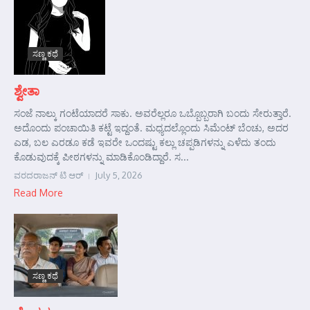
ಸಣ್ಣ ಕಥೆ
ಶ್ವೇತಾ
ಸಂಜೆ ನಾಲ್ಕು ಗಂಟೆಯಾದರೆ ಸಾಕು. ಅವರೆಲ್ಲರೂ ಒಬ್ಬೊಬ್ಬರಾಗಿ ಬಂದು ಸೇರುತ್ತಾರೆ.
ಅದೊಂದು ಪಂಚಾಯಿತಿ ಕಟ್ಟೆ ಇದ್ದಂತೆ. ಮಧ್ಯದಲ್ಲೊಂದು ಸಿಮೆಂಟ್ ಬೆಂಚು, ಅದರ
ಎಡ, ಬಲ ಎರಡೂ ಕಡೆ ಇವರೇ ಒಂದಷ್ಟು ಕಲ್ಲು ಚಪ್ಪಡಿಗಳನ್ನು ಎಳೆದು ತಂದು
ಕೊಡುವುದಕ್ಕೆ ಪೀಠಗಳನ್ನು ಮಾಡಿಕೊಂಡಿದ್ದಾರೆ. ಸ...
ವರದರಾಜನ್ ಟಿ ಆರ್
July 5, 2026
Read More
ಸಣ್ಣ ಕಥೆ