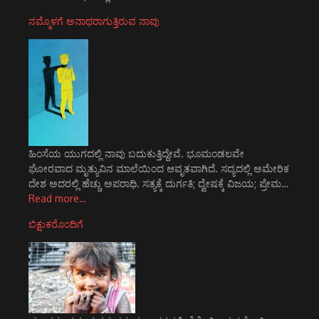
ನಮ್ಮೊಳಗೆ ಅನಾಥರಾಗುತ್ತಿರುವ ನಾವು
ಹಿಂಸೆಯ ಯುಗದಲ್ಲಿ ನಾವು ಬದುಕುತ್ತಿದ್ದೇವೆ. ಭೂಮಂಡಲವೇ
ಘೋರವಾದ ಮೃತ್ಯುವಿನ ಮಾಲೆಯಿಂದ ಆವೃತವಾಗಿದೆ. ಸದ್ಯದಲ್ಲಿ ಅಮೇರಿಕ
ದೇಶ ಅದರಲ್ಲಿ ಹೆಚ್ಚು ಅಪರಾಧಿ. ಸತ್ಯಕ್ಕೆ ದುರ್ಗತಿ; ದ್ವೇಷಕ್ಕೆ ವಿಜಯ; ಪ್ರೇಮ…
Read more…
ಬಿಕ್ಷುಕರೊಂದಿಗೆ