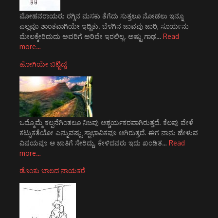
ಮೋಹನರಾಯರು ರಗ್ಗಿನ ಮಸಕು ತೆಗೆದು ಸುತ್ತಲೂ ನೋಡಲು ಇನ್ನೂ
ಎಲ್ಲವೂ ಶಾಂತವಾಗಿಯೇ ಇದ್ದಿತು. ಬೆಳಗಿನ ಜಾವವು ಜಾರಿ, ಸೂರ್ಯನು
ಮೇಲಕ್ಕೇರಿದುದು ಅವರಿಗೆ ಅರಿವೇ ಇರಲಿಲ್ಲ. ಅಷ್ಟು ಗಾಢ…
Read
more…
ಹೋಗಿಯೇ ಬಿಟ್ಟಿದ್ದ!
ಒಮ್ಮೊಮ್ಮೆ ಕಲ್ಪನೆಗಿಂತಲೂ ನಿಜವು ಆಶ್ಚರ್ಯಕರವಾಗಿರುತ್ತದೆ. ಕೆಲವು ವೇಳೆ
ಕಟ್ಟುಕತೆಯೋ ಎನ್ನುವಷ್ಟು ಸ್ವಾಭಾವಿಕವೂ ಆಗಿರುತ್ತದೆ. ಈಗ ನಾನು ಹೇಳುವ
ವಿಷಯವೂ ಆ ಜಾತಿಗೆ ಸೇರಿದ್ದು. ಕೇಳಿದವರು ಇದು ಖಂಡಿತ…
Read
more…
ಡೊಂಕು ಬಾಲದ ನಾಯಕರೆ