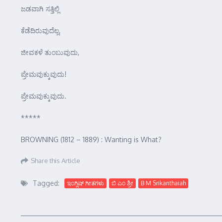
ಜಡವಾಗಿ ಸತ್ತಿಲ್ಲಿ
ಕೆಡೆದಿರುವುದೆಲ್ಲ,
ಜೀವಕಳೆ ತುಂಬುವುದು,
ಪ್ರೇಮವುಕ್ಕುವುದು!
ಪ್ರೇಮವುಕ್ಕುವುದು.
*****
BROWNING (1812 – 1889) : Wanting is What?
Share this Article
Tagged:
ಇಂಗ್ಲಿಷ್ ಗೀತಗಳು
ಬಿ ಎಂ ಶ್ರೀ
B M Srikanthaiah