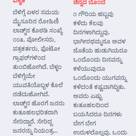
ಚಿನ್ನದ ಬೊಂಬೆ
ಬೆಳಿಗ್ಗೆ ಏಳರ ಸಮಯ
೧ ಗೌರಿಯ ಹಬ್ಬವು
ಮೈಸೂರಿನ ರೋಹಿಣಿ
ಕಳೆದು ಕೆಲವು
ಲಾಡ್ಜ್‌ನ ಕೊಠಡಿ ಸಂಖ್ಯೆ
ದಿನಗಳಾಗಿದ್ದುವು.
೧೦೩. ಪೋಲೀಸರು,
ಭಾಗೀರಥಮ್ಮನೂ ಅವಳ
ಪತ್ರಕರ್ತರು, ಫೊಟೋ
ಜೊತೆಯ ಹುಡುಗಿಯರೂ
ಗ್ರಾಫರ್‌ಗಳಿಂದ
ಒಂದೊಂದು ದಿನವನ್ನು
ತುಂಬಿಹೋಗಿದೆ. ಬೆಳ್ಳಂ
ಕಳೆಯುವುದೂ
ಬೆಳಿಗ್ಗೆಯೇ
ಒಂದೊಂದು ಯುಗವನ್ನು
ಯುವತಿಯೊಬ್ಬಳ ಕೊಲೆ
ಕಳೆದಂತೆ ಕಷ್ಟವಾಗಿದ್ದಿತು.
ನಡೆದುಹೋಗಿದೆ.
ಅವರು ಎಷ್ಟು
ಲಾಡ್ಜ್‌ನ ಹೊರಗೆ ಜನರು
ಕುತೂಹಲದಿಂದ
ಕುತೂಹಲಭರಿತರಾಗಿ
ಬಯಸಿದರೂ ದಿನಗಳು
ಸೇರಿದ್ದಾರೆ. ಸೇರಿದ್ದ
ಬೇಗ ಬೇಗ
ಜನರನ್ನು ನಿಯಂತ್ರ...
ಉರುಳಲೊಲ್ಲವು. ಒಂದು