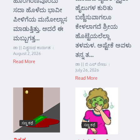
ಹೊಂಗಿರಣವೊಂದು
ಹೈಲುಗಳ ಕುರಿತು
ಸದಾ ಹೊಳೆದು ಭಾವೀ
ಬಣ್ಣಿಸುವಾಗಲೂ
ಪೀಳಿಗೆಯ ಮನೋಲ್ಲಾಸ
ಕೇಳಲಾಗದೆ ಶ್ರೀಯ
ಮಾಡುತ್ತಿತ್ತು. ಆದರೆ ಈ
ಹೊಟ್ಟೆಯಲೆಲ್ಲಾ
ಮಬ್ಬುಗತ್ತ...
ತಳಮಳ. ಅಷ್ಟೇಕೆ ಅವಳು
ಡಾ || ವಿಶ್ವನಾಥ ಕಾರ್ನಾಡ
ತನ್ನ ತ...
August 2, 2026
Read More
ಡಾ || ಬಿ ಎಲ್ ವೇಣು
July 26, 2026
Read More
ಸಣ್ಣ ಕಥೆ
ಸಣ್ಣ ಕಥೆ
ವಿಕೃತ