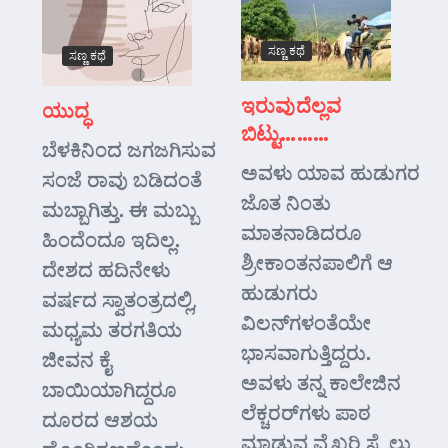
ಸಣ್ಣ ಕಥೆ
ಸಣ್ಣ ಕಥೆ
ಇರುವುದೆಲ್ಲವ
ಯುದ್ಧ
ಬಿಟ್ಟು………
ಬೆಳಕಿನಿಂದ ಜಗಜಗಿಸುವ
ಅವಳು ಯಾವ ಹುಡುಗರ
ಸಂಜೆ ರಾವು ಬಡಿದಂತೆ
ಜೊತ ನಿಂತು
ಮಬ್ಬಾಗಿತ್ತು. ಈ ಮಬ್ಬು
ಮಾತನಾಡಿದರೂ
ಹಿಂದೆಂದೂ ಇದಿಲ್ಲ.
ಶ್ರೀಕಾಂತನಪಾಲಿಗೆ ಆ
ದೇಶದ ಹದಿನೇಳು
ಹುಡುಗರು
ವರ್ಷದ ಸ್ವಾತಂತ್ರದಲ್ಲಿ,
ವಿಲನ್‌ಗಳಂತೆಯೇ
ಮಧ್ಯಮ ತರಗತಿಯ
ಭಾಸವಾಗುತ್ತಿದ್ದರು.
ಜೀವನ ಕೈ
ಅವಳು ತನ್ನ ಕಾಲೇಜಿನ
ಬಾಯಿಯಾಗಿದ್ದರೂ
ಲೆಕ್ಚರರ್‌ಗಳು ಪಾಠ
ದೂರದ ಆಶಯ
ಮಾಡುವ ವೈಖರಿ ಸ್ಟೈಲು