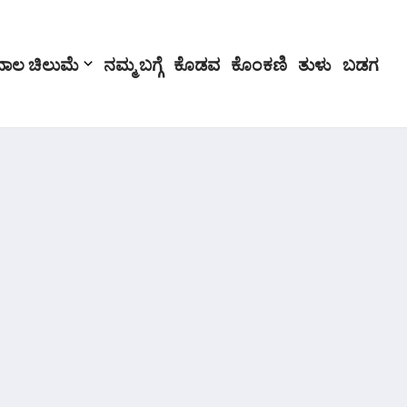
ಬಾಲ ಚಿಲುಮೆ
ನಮ್ಮ ಬಗ್ಗೆ
ಕೊಡವ
ಕೊಂಕಣಿ
ತುಳು
ಬಡಗ