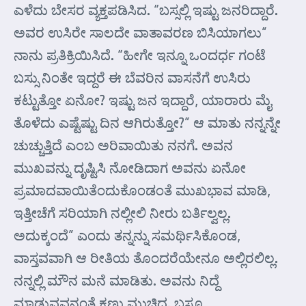
ಎಳೆದು ಬೇಸರ ವ್ಯಕ್ತಪಡಿಸಿದ. “ಬಸ್ಸಲ್ಲಿ ಇಷ್ಟು ಜನರಿದ್ದಾರೆ.
ಅವರ ಉಸಿರೇ ಸಾಲದೇ ವಾತಾವರಣ ಬಿಸಿಯಾಗಲು”
ನಾನು ಪ್ರತಿಕ್ರಿಯಿಸಿದೆ. “ಹೀಗೇ ಇನ್ನೂ ಒಂದರ್ಧ ಗಂಟೆ
ಬಸ್ಸು ನಿಂತೇ ಇದ್ದರೆ ಈ ಬೆವರಿನ ವಾಸನೆಗೆ ಉಸಿರು
ಕಟ್ಟುತ್ತೋ ಏನೋ? ಇಷ್ಟು ಜನ ಇದ್ದಾರೆ, ಯಾರಾರು ಮೈ
ತೊಳೆದು ಎಷ್ಟೆಷ್ಟು ದಿನ ಆಗಿರುತ್ತೋ?” ಆ ಮಾತು ನನ್ನನ್ನೇ
ಚುಚ್ಚುತ್ತಿದೆ ಎಂಬ ಅರಿವಾಯಿತು ನನಗೆ. ಅವನ
ಮುಖವನ್ನು ದೃಷ್ಟಿಸಿ ನೋಡಿದಾಗ ಅವನು ಏನೋ
ಪ್ರಮಾದವಾಯಿತೆಂದುಕೊಂಡಂತೆ ಮುಖಭಾವ ಮಾಡಿ,
ಇತ್ತೀಚೆಗೆ ಸರಿಯಾಗಿ ನಲ್ಲೀಲಿ ನೀರು ಬರ್ತಿಲ್ವಲ್ಲ.
ಅದುಕ್ಕಂದೆ” ಎಂದು ತನ್ನನ್ನು ಸಮರ್ಥಿಸಿಕೊಂಡ,
ವಾಸ್ತವವಾಗಿ ಆ ರೀತಿಯ ತೊಂದರೆಯೇನೂ ಅಲ್ಲಿರಲಿಲ್ಲ.
ನನ್ನಲ್ಲಿ ಮೌನ ಮನೆ ಮಾಡಿತು. ಅವನು ನಿದ್ದೆ
ಮಾಡುವವನಂತೆ ಕಣ್ಣು ಮುಚ್ಚಿದ. ಬಸ್ಸೂ