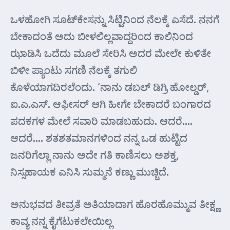
ಒಳಹೋಗಿ ಸೂಟ್‌ಕೇಸನ್ನು ಸಿಟ್ಟಿನಿಂದ ನೆಲಕ್ಕೆ ಎಸೆದೆ. ನನಗೆ
ಬೇಕಾದಂತೆ ಅದು ಬೀಳಲಿಲ್ಲವಾದ್ದರಿಂದ ಕಾಲಿನಿಂದ
ಝಾಡಿಸಿ ಒದೆದು ಮೂಲೆ ಸೇರಿಸಿ ಅದರ ಮೇಲೇ ಕುಳಿತೇ
ಬಿಳೀ ಪ್ಯಾಂಟು ಸಗಣಿ ನೆಲಕ್ಕೆ ತಗುಲಿ
ಕೊಳೆಯಾಗದಿರಲೆಂದು. ‘ನಾನು ಡಬಲ್ ಡಿಗ್ರಿ ಹೋಲ್ಡರ್,
ಐ.ಎ.ಎಸ್. ಆಫೀಸರ್ ಆಗಿ ಹೀಗೇ ಬೇಕಾದರೆ ಬಂಗಾರದ
ಪದಕಗಳ ಮೇಲೆ ಸವಾರಿ ಮಾಡಬಹುದು. ಆದರೆ….
ಆದರೆ…. ಶತಶತಮಾನಗಳಿಂದ ನನ್ನ ಒಡ ಹುಟ್ಟಿದ
ಜನರಿಗೆಲ್ಲಾ ನಾನು ಅದೇ ಗತಿ ಕಾಣಿಸಲು ಅಶಕ್ತ,
ನಿಸ್ಸಹಾಯಕ ಎನಿಸಿ ಸುಮ್ಮನೆ ಕಣ್ಣು ಮುಚ್ಚಿದೆ.
ಅನುಭವದ ತೀವ್ರತೆ ಅತಿಯಾದಾಗ ಹೊರಹೊಮ್ಮುವ ತೀಕ್ಷ್ಣ
ಕಾವ್ಯ ನನ್ನ ಕೈಗೆಟುಕಲೇಯಿಲ್ಲ