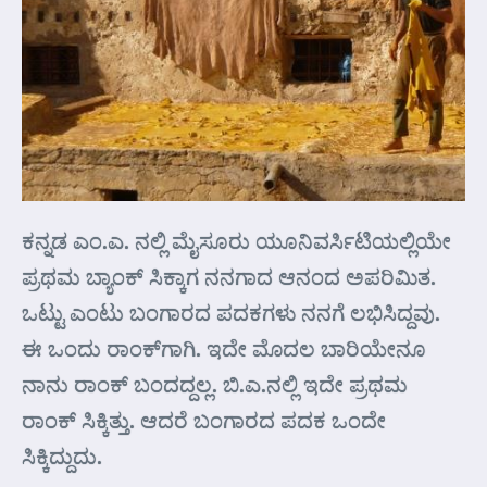
ಕನ್ನಡ ಎಂ.ಎ. ನಲ್ಲಿ ಮೈಸೂರು ಯೂನಿವರ್ಸಿಟಿಯಲ್ಲಿಯೇ
ಪ್ರಥಮ ಬ್ಯಾಂಕ್ ಸಿಕ್ಕಾಗ ನನಗಾದ ಆನಂದ ಅಪರಿಮಿತ.
ಒಟ್ಟು ಎಂಟು ಬಂಗಾರದ ಪದಕಗಳು ನನಗೆ ಲಭಿಸಿದ್ದವು.
ಈ ಒಂದು ರಾಂಕ್‌ಗಾಗಿ. ಇದೇ ಮೊದಲ ಬಾರಿಯೇನೂ
ನಾನು ರಾಂಕ್ ಬಂದದ್ದಲ್ಲ. ಬಿ.ಎ.ನಲ್ಲಿ ಇದೇ ಪ್ರಥಮ
ರಾಂಕ್ ಸಿಕ್ಕಿತ್ತು. ಆದರೆ ಬಂಗಾರದ ಪದಕ ಒಂದೇ
ಸಿಕ್ಕಿದ್ದುದು.