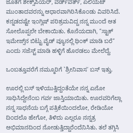
ಜೊತೆಗೆ ಶೇಕ್ಸ್‌ಪಿಯರ್, ವರ್ಡ್‌ವರ್ತ್, ಏಲಿಯೆಟ್
ಮುಂತಾದವರನ್ನು ಆಧಾರವಾಗಿರಿಸಿಕೊಂಡು ವಿವರಿಸಿದೆ.
ಕನ್ನಡದಷ್ಟೇ ಇಂಗ್ಲಿಷ್ ಪರಿಶ್ರಮವಿದ್ದ ನನ್ನ ಮುಂದೆ ಆತ
ಸೋಲೊಪ್ಪಲೇ ಬೇಕಾಯಿತು. ಕೊನೆಯದಾಗಿ, “ಸ್ಟಾಕ್
ಇಮೇಜ್ಸ್‌ನ ಬಿಟ್ಟು ವೈಡ್ ವ್ಯೂನಲ್ಲಿ ಥಿಂಕ್ ಮಾಡಿ ಬರೆ”
ಎಂದು ಸಜೆಸ್ಟ್ ಮಾಡಿ ಹಳ್ಳಿಗೆ ಹೊರಡಲು ಮೇಲೆದ್ದೆ.
ಒಂಬತ್ತೂವರೆಗೆ ನಮ್ಮೂರಿಗೆ `ಶ್ರೀನಿವಾಸ’ ಬಸ್ ಇತ್ತು.
ಊರಲ್ಲಿ ಬಸ್ ಇಳಿಯುತ್ತಿದ್ದಂತೆಯೇ ನನ್ನ ಏನೋ
ಸಾಧಿಸಿದ್ದೇನೆಂಬ ಗರ್ವ ಜಾಸ್ತಿಯಾಯಿತು. ಊರವರಿಗೆಲ್ಲಾ
ನನ್ನ ಸಾಧನೆಯ ಬಗ್ಗೆ ಪತ್ರಿಕೆಯಿಂದಲೋ, ರೇಡಿಯೋ
ದಿಂದಲೊ ಹೇಗೋ, ತಿಳಿದು ಎಲ್ಲರೂ ನನ್ನತ್ರ
ಅಭಿಮಾನದಿಂದ ನೋಡುತ್ತಿದ್ದಾರೆಂದೆನಿಸಿತು. ತಲೆ ತಗ್ಗಿಸಿ