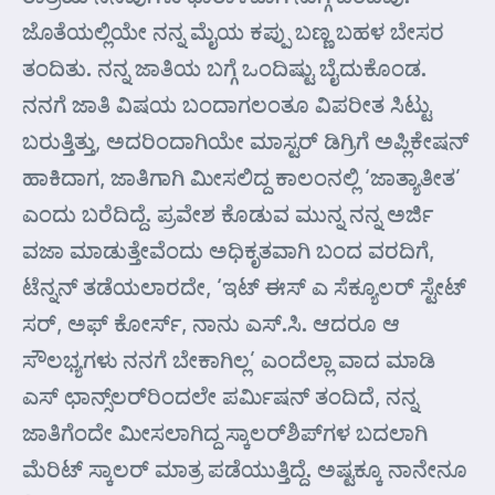
ಜೊತೆಯಲ್ಲಿಯೇ ನನ್ನ ಮೈಯ ಕಪ್ಪು ಬಣ್ಣ ಬಹಳ ಬೇಸರ
ತಂದಿತು. ನನ್ನ ಜಾತಿಯ ಬಗ್ಗೆ ಒಂದಿಷ್ಟು ಬೈದುಕೊಂಡ.
ನನಗೆ ಜಾತಿ ವಿಷಯ ಬಂದಾಗಲಂತೂ ವಿಪರೀತ ಸಿಟ್ಟು
ಬರುತ್ತಿತ್ತು, ಅದರಿಂದಾಗಿಯೇ ಮಾಸ್ಟರ್ ಡಿಗ್ರಿಗೆ ಅಪ್ಲಿಕೇಷನ್
ಹಾಕಿದಾಗ, ಜಾತಿಗಾಗಿ ಮೀಸಲಿದ್ದ ಕಾಲಂನಲ್ಲಿ ‘ಜಾತ್ಯಾತೀತ’
ಎಂದು ಬರೆದಿದ್ದೆ. ಪ್ರವೇಶ ಕೊಡುವ ಮುನ್ನ ನನ್ನ ಅರ್ಜಿ
ವಜಾ ಮಾಡುತ್ತೇವೆಂದು ಅಧಿಕೃತವಾಗಿ ಬಂದ ವರದಿಗೆ,
ಟೆನ್ನನ್ ತಡೆಯಲಾರದೇ, ‘ಇಟ್ ಈಸ್ ಎ ಸೆಕ್ಯೂಲರ್‌ ಸ್ಟೇಟ್
ಸರ್, ಅಫ್ ಕೋರ್ಸ್, ನಾನು ಎಸ್.ಸಿ. ಆದರೂ ಆ
ಸೌಲಭ್ಯಗಳು ನನಗೆ ಬೇಕಾಗಿಲ್ಲ’ ಎಂದೆಲ್ಲಾ ವಾದ ಮಾಡಿ
ಎಸ್ ಛಾನ್ಸ್‌ಲರ್‌ರಿಂದಲೇ ಪರ್ಮಿಷನ್ ತಂದಿದೆ, ನನ್ನ
ಜಾತಿಗೆಂದೇ ಮೀಸಲಾಗಿದ್ದ ಸ್ಕಾಲರ್‌ಶಿಪ್‌ಗಳ ಬದಲಾಗಿ
ಮೆರಿಟ್ ಸ್ಕಾಲರ್ ಮಾತ್ರ ಪಡೆಯುತ್ತಿದ್ದೆ. ಅಷ್ಟಕ್ಕೂ ನಾನೇನೂ