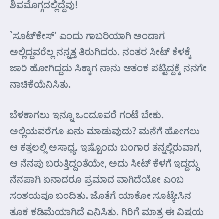
ಶಿವಮೊಗ್ಗದಲ್ಲಿದ್ದೆವು!
`ಸೂಟ್‌ಕೇಸ್’ ಎಂದು ಗಾಬರಿಯಾಗಿ ಅಂದಾಗ
ಅಲ್ಲಿದ್ದವರೆಲ್ಲ ನನ್ನತ್ತ ತಿರುಗಿದರು. ನಂತರ ಸೀಟ್ ಕೆಳಕ್ಕೆ
ಜಾರಿ ಹೋಗಿದ್ದದು ಸಿಕ್ಕಾಗ ನಾನು ಆತಂಕ ಪಟ್ಟಿದ್ದಕ್ಕೆ ನನಗೇ
ನಾಚಿಕೆಯೆನಿಸಿತು.
ಬೆಳಕಾಗಲು ಇನ್ನೂ ಒಂದೂವರೆ ಗಂಟೆ ಬೇಕು.
ಅಲ್ಲಿಯವರೆಗೂ ಏನು ಮಾಡುವುದು? ಮನೆಗೆ ಹೋಗಲು
ಆ ಕತ್ತಲಲ್ಲಿ ಅಸಾಧ್ಯ. ಇಷ್ಟೊಂದು ಬಂಗಾರ ತನ್ನಲ್ಲಿರುವಾಗ,
ಆ ನೆನಪು ಬರುತ್ತಿದ್ದಂತೆಯೇ, ಅದು ಸೀಟ್ ಕೆಳಗೆ ಇದ್ದದ್ದು
ನೆನಪಾಗಿ ಏನಾದರೂ ಪ್ರಮಾದ ವಾಗಿದೆಯೋ ಎಂಬ
ಸಂಶಯವೂ ಬಂದಿತು. ಜೊತೆಗೆ ಯಾಕೋ ಸೂಟ್ಕೇಸಿನ
ತೂಕ ಕಡಿಮೆಯಾಗಿದೆ ಎನಿಸಿತು. ಗಿರಿಗೆ ಮಾತ್ರ ಈ ವಿಷಯ