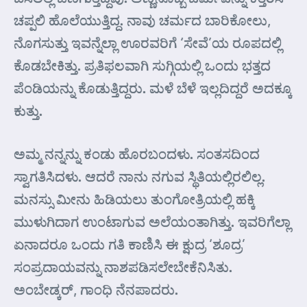
ಚಪ್ಪಲಿ ಹೊಲೆಯುತ್ತಿದ್ದ. ನಾವು ಚರ್ಮದ ಬಾರಿಕೋಲು,
ನೊಗಸುತ್ತು ಇವನ್ನೆಲ್ಲಾ ಊರವರಿಗೆ ‘ಸೇವೆ’ಯ ರೂಪದಲ್ಲಿ
ಕೊಡಬೇಕಿತ್ತು. ಪ್ರತಿಫಲವಾಗಿ ಸುಗ್ಗಿಯಲ್ಲಿ ಒಂದು ಭತ್ತದ
ಪೆಂಡಿಯನ್ನು ಕೊಡುತ್ತಿದ್ದರು. ಮಳೆ ಬೆಳೆ ಇಲ್ಲದಿದ್ದರೆ ಅದಕ್ಕೂ
ಕುತ್ತು.
ಅಮ್ಮ ನನ್ನನ್ನು ಕಂಡು ಹೊರಬಂದಳು. ಸಂತಸದಿಂದ
ಸ್ವಾಗತಿಸಿದಳು. ಆದರೆ ನಾನು ನಗುವ ಸ್ಥಿತಿಯಲ್ಲಿರಲಿಲ್ಲ.
ಮನಸ್ಸು ಮೀನು ಹಿಡಿಯಲು ತುಂಗೋತ್ರಿಯಲ್ಲಿ ಹಕ್ಕಿ
ಮುಳುಗಿದಾಗ ಉಂಟಾಗುವ ಅಲೆಯಂತಾಗಿತ್ತು. ಇವರಿಗೆಲ್ಲಾ
ಏನಾದರೂ ಒಂದು ಗತಿ ಕಾಣಿಸಿ ಈ ಕ್ಷುದ್ರ ‘ಶೂದ್ರ’
ಸಂಪ್ರದಾಯವನ್ನು ನಾಶಪಡಿಸಲೇಬೇಕೆನಿಸಿತು.
ಅಂಬೇಡ್ಕರ್, ಗಾಂಧಿ ನೆನಪಾದರು.