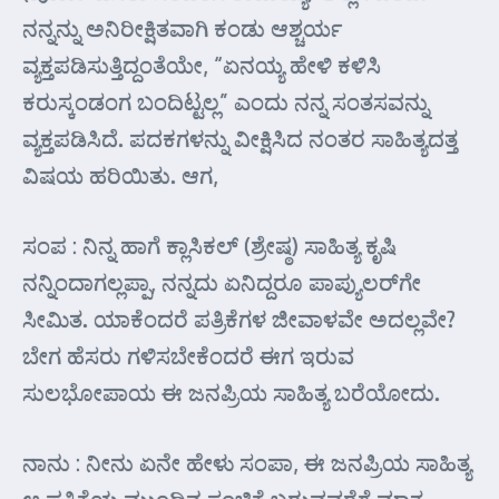
ನನ್ನನ್ನು ಅನಿರೀಕ್ಷಿತವಾಗಿ ಕಂಡು ಆಶ್ಚರ್ಯ
ವ್ಯಕ್ತಪಡಿಸುತ್ತಿದ್ದಂತೆಯೇ, “ಏನಯ್ಯ ಹೇಳಿ ಕಳಿಸಿ
ಕರುಸ್ಕಂಡಂಗ ಬಂದಿಟ್ಟಲ್ಲ” ಎಂದು ನನ್ನ ಸಂತಸವನ್ನು
ವ್ಯಕ್ತಪಡಿಸಿದೆ. ಪದಕಗಳನ್ನು ವೀಕ್ಷಿಸಿದ ನಂತರ ಸಾಹಿತ್ಯದತ್ತ
ವಿಷಯ ಹರಿಯಿತು. ಆಗ,
ಸಂಪ : ನಿನ್ನ ಹಾಗೆ ಕ್ಲಾಸಿಕಲ್ (ಶ್ರೇಷ್ಠ) ಸಾಹಿತ್ಯ ಕೃಷಿ
ನನ್ನಿಂದಾಗಲ್ಲಪ್ಪಾ, ನನ್ನದು ಏನಿದ್ದರೂ ಪಾಪ್ಯುಲರ್‌ಗೇ
ಸೀಮಿತ. ಯಾಕೆಂದರೆ ಪತ್ರಿಕೆಗಳ ಜೀವಾಳವೇ ಅದಲ್ಲವೇ?
ಬೇಗ ಹೆಸರು ಗಳಿಸಬೇಕೆಂದರೆ ಈಗ ಇರುವ
ಸುಲಭೋಪಾಯ ಈ ಜನಪ್ರಿಯ ಸಾಹಿತ್ಯ ಬರೆಯೋದು.
ನಾನು : ನೀನು ಏನೇ ಹೇಳು ಸಂಪಾ, ಈ ಜನಪ್ರಿಯ ಸಾಹಿತ್ಯ