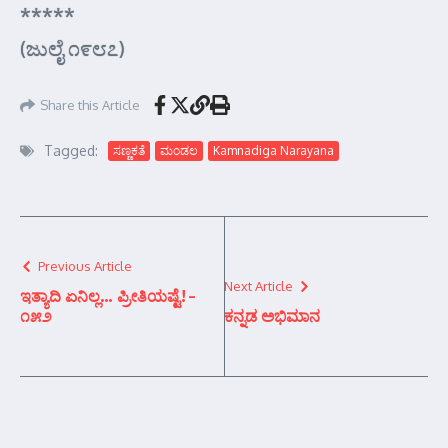
*****
(ಜುಲೈ ೧೯೮೭)
Share this Article
Tagged:
ಸಣ್ಣಕತೆ
ಮಂಡಲ
Kamnadiga Narayana
Previous Article
Next Article
ಇತ್ಯಾದಿ ಏನಿಲ್ಲ… ಪ್ರೀತಿಯಷ್ಟೆ! –
೧೫೨
ಕನ್ನಡ ಅಭಿಮಾನ