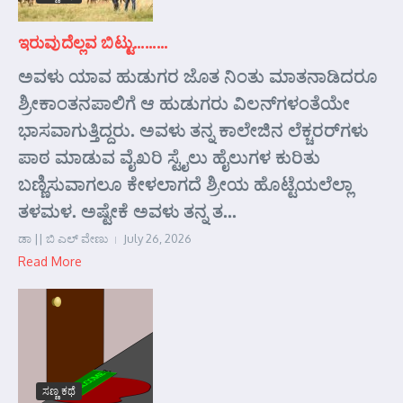
ಇರುವುದೆಲ್ಲವ ಬಿಟ್ಟು………
ಅವಳು ಯಾವ ಹುಡುಗರ ಜೊತ ನಿಂತು ಮಾತನಾಡಿದರೂ
ಶ್ರೀಕಾಂತನಪಾಲಿಗೆ ಆ ಹುಡುಗರು ವಿಲನ್‌ಗಳಂತೆಯೇ
ಭಾಸವಾಗುತ್ತಿದ್ದರು. ಅವಳು ತನ್ನ ಕಾಲೇಜಿನ ಲೆಕ್ಚರರ್‌ಗಳು
ಪಾಠ ಮಾಡುವ ವೈಖರಿ ಸ್ಟೈಲು ಹೈಲುಗಳ ಕುರಿತು
ಬಣ್ಣಿಸುವಾಗಲೂ ಕೇಳಲಾಗದೆ ಶ್ರೀಯ ಹೊಟ್ಟೆಯಲೆಲ್ಲಾ
ತಳಮಳ. ಅಷ್ಟೇಕೆ ಅವಳು ತನ್ನ ತ...
ಡಾ || ಬಿ ಎಲ್ ವೇಣು
July 26, 2026
Read More
ಸಣ್ಣ ಕಥೆ