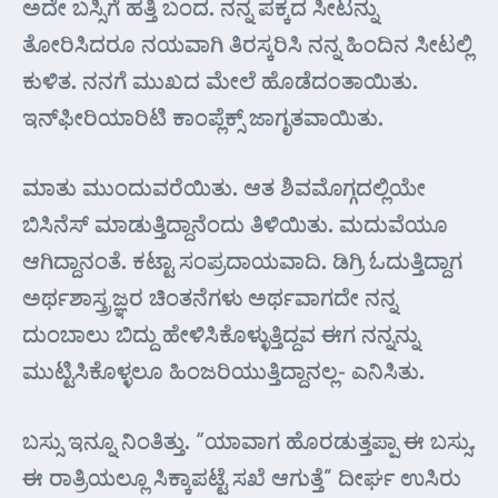
ಅದೇ ಬಸ್ಸಿಗೆ ಹತ್ತಿ ಬಂದ. ನನ್ನ ಪಕ್ಕದ ಸೀಟನ್ನು
ತೋರಿಸಿದರೂ ನಯವಾಗಿ ತಿರಸ್ಕರಿಸಿ ನನ್ನ ಹಿಂದಿನ ಸೀಟಲ್ಲಿ
ಕುಳಿತ. ನನಗೆ ಮುಖದ ಮೇಲೆ ಹೊಡೆದ೦ತಾಯಿತು.
ಇನ್‌ಫೀರಿಯಾರಿಟಿ ಕಾಂಪ್ಲೆಕ್ಸ್ ಜಾಗೃತವಾಯಿತು.
ಮಾತು ಮುಂದುವರೆಯಿತು. ಆತ ಶಿವಮೊಗ್ಗದಲ್ಲಿಯೇ
ಬಿಸಿನೆಸ್ ಮಾಡುತ್ತಿದ್ದಾನೆಂದು ತಿಳಿಯಿತು. ಮದುವೆಯೂ
ಆಗಿದ್ದಾನಂತೆ. ಕಟ್ಟಾ ಸಂಪ್ರದಾಯವಾದಿ. ಡಿಗ್ರಿ ಓದುತ್ತಿದ್ದಾಗ
ಅರ್ಥಶಾಸ್ತ್ರಜ್ಞರ ಚಿಂತನೆಗಳು ಅರ್ಥವಾಗದೇ ನನ್ನ
ದುಂಬಾಲು ಬಿದ್ದು ಹೇಳಿಸಿಕೊಳ್ಳುತ್ತಿದ್ದವ ಈಗ ನನ್ನನ್ನು
ಮುಟ್ಟಿಸಿಕೊಳ್ಳಲೂ ಹಿಂಜರಿಯುತ್ತಿದ್ದಾನಲ್ಲ- ಎನಿಸಿತು.
ಬಸ್ಸು ಇನ್ನೂ ನಿಂತಿತ್ತು. “ಯಾವಾಗ ಹೊರಡುತ್ತಪ್ಪಾ ಈ ಬಸ್ಸು.
ಈ ರಾತ್ರಿಯಲ್ಲೂ ಸಿಕ್ಕಾಪಟ್ಟೆ ಸಖೆ ಆಗುತ್ತೆ” ದೀರ್ಘ ಉಸಿರು