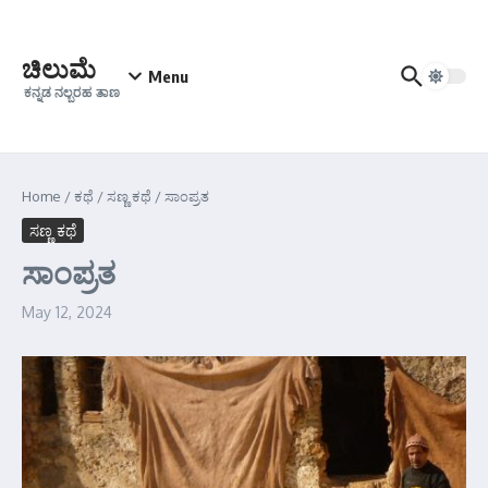
Skip to content
ಚಿಲುಮೆ
Menu
ಕನ್ನಡ ನಲ್ಬರಹ ತಾಣ
Home
/
ಕಥೆ
/
ಸಣ್ಣ ಕಥೆ
/
ಸಾಂಪ್ರತ
ಸಣ್ಣ ಕಥೆ
ಸಾಂಪ್ರತ
May 12, 2024