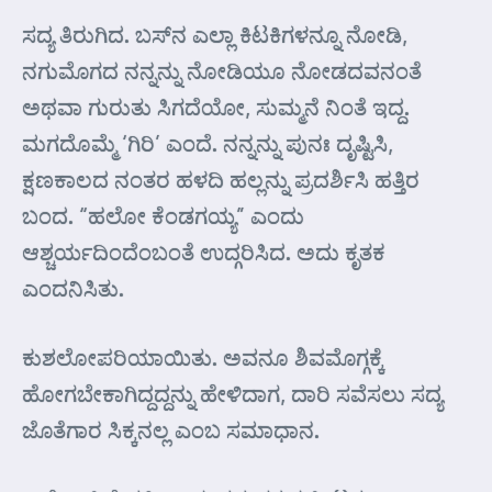
ಸದ್ಯ ತಿರುಗಿದ. ಬಸ್‌ನ ಎಲ್ಲಾ ಕಿಟಕಿಗಳನ್ನೂ ನೋಡಿ,
ನಗುಮೊಗದ ನನ್ನನ್ನು ನೋಡಿಯೂ ನೋಡದವನಂತೆ
ಅಥವಾ ಗುರುತು ಸಿಗದೆಯೋ, ಸುಮ್ಮನೆ ನಿಂತೆ ಇದ್ದ.
ಮಗದೊಮ್ಮೆ ‘ಗಿರಿ’ ಎಂದೆ. ನನ್ನನ್ನು ಪುನಃ ದೃಷ್ಟಿಸಿ,
ಕ್ಷಣಕಾಲದ ನಂತರ ಹಳದಿ ಹಲ್ಲನ್ನು ಪ್ರದರ್ಶಿಸಿ ಹತ್ತಿರ
ಬಂದ. “ಹಲೋ ಕೆಂಡಗಯ್ಯ” ಎಂದು
ಆಶ್ಚರ್ಯದಿಂದೆಂಬಂತೆ ಉದ್ಗರಿಸಿದ. ಅದು ಕೃತಕ
ಎಂದನಿಸಿತು.
ಕುಶಲೋಪರಿಯಾಯಿತು. ಅವನೂ ಶಿವಮೊಗ್ಗಕ್ಕೆ
ಹೋಗಬೇಕಾಗಿದ್ದದ್ದನ್ನು ಹೇಳಿದಾಗ, ದಾರಿ ಸವೆಸಲು ಸದ್ಯ
ಜೊತೆಗಾರ ಸಿಕ್ಕನಲ್ಲ ಎಂಬ ಸಮಾಧಾನ.