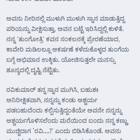
ಅವನು ನೀರಿನಲ್ಲಿ ಮುಳುಗಿ ಮುಳುಗಿ ಸ್ನಾನ ಮಾಡುತ್ತಿದ್ದ
ಪರಿಯನ್ನು ವೀಕ್ಷಿಸುತ್ತಾ, ಅವನ ಬಟ್ಟೆ ಇರಿಸಿದ್ದಲ್ಲಿ ಕುಳಿತೆ.
ನನ್ನ ‘ತುಂಗೋತ್ರಿ’ ಕವನ ಸಂಕಲನಕ್ಕೆ ಪ್ರೇರಣೆಯಾದ,
ಕಾವೇರಿ ಮಡಿಲಲ್ಲೂ ಆಕರ್ಷಣೆ ಕಳೆದುಕೊಳ್ಳದ ತುಂಗೆಯ
ಬಗ್ಗೆ ಅಭಿಮಾನ ಉಕ್ಕಿತು. ಯೋಚಿಸುತ್ತಲೇ ಮನಸ್ಸು
ಶೂನ್ಯದಲ್ಲಿ ದೃಷ್ಟಿ ನೆಟ್ಟಿತು.
ರವಿಕುಮಾರ್ ತನ್ನ ಸ್ನಾನ ಮುಗಿಸಿ, ಬಹುಶಃ
ಅನಿರೀಕ್ಷಿತವಾಗಿ, ನನ್ನನ್ನು ಕಂಡು ಆಶ್ಚರ್ಯ
ಪಡಬಹುದೆಂದು ಕಲ್ಪಿಸುತ್ತಿದ್ದಂತೆಯೇ ಅವನೇ ನನ್ನನ್ನು
ಆಶ್ಚರ್ಯಗೊಳಿಸಲೆಂದು ಮರೆಯಿಂದ ಬಂದು ನನ್ನ ಕಣ್ಣು
ಮುಚ್ಚಿದಾಗ `ರವಿ….?’ ಎಂದು ಬಿಡಿಸಿಕೊಂಡೆ. ಅವನು