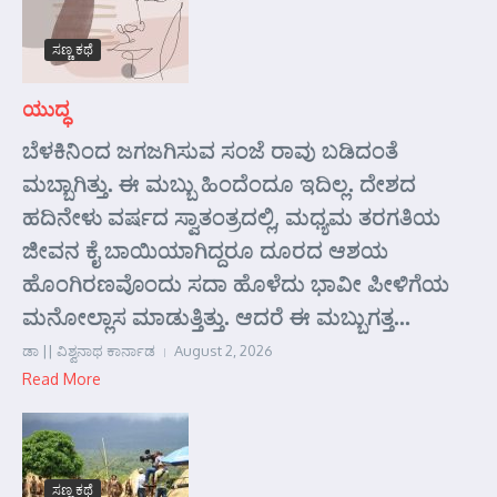
ಸಣ್ಣ ಕಥೆ
ಯುದ್ಧ
ಬೆಳಕಿನಿಂದ ಜಗಜಗಿಸುವ ಸಂಜೆ ರಾವು ಬಡಿದಂತೆ
ಮಬ್ಬಾಗಿತ್ತು. ಈ ಮಬ್ಬು ಹಿಂದೆಂದೂ ಇದಿಲ್ಲ. ದೇಶದ
ಹದಿನೇಳು ವರ್ಷದ ಸ್ವಾತಂತ್ರದಲ್ಲಿ, ಮಧ್ಯಮ ತರಗತಿಯ
ಜೀವನ ಕೈ ಬಾಯಿಯಾಗಿದ್ದರೂ ದೂರದ ಆಶಯ
ಹೊಂಗಿರಣವೊಂದು ಸದಾ ಹೊಳೆದು ಭಾವೀ ಪೀಳಿಗೆಯ
ಮನೋಲ್ಲಾಸ ಮಾಡುತ್ತಿತ್ತು. ಆದರೆ ಈ ಮಬ್ಬುಗತ್ತ...
ಡಾ || ವಿಶ್ವನಾಥ ಕಾರ್ನಾಡ
August 2, 2026
Read More
ಸಣ್ಣ ಕಥೆ