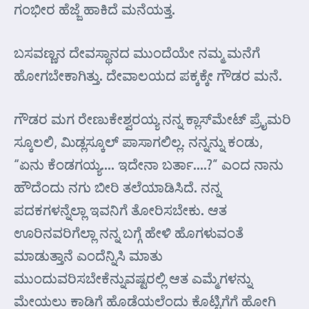
ಗಂಭೀರ ಹೆಜ್ಜೆ ಹಾಕಿದೆ ಮನೆಯತ್ತ.
ಬಸವಣ್ಣನ ದೇವಸ್ಥಾನದ ಮುಂದೆಯೇ ನಮ್ಮ ಮನೆಗೆ
ಹೋಗಬೇಕಾಗಿತ್ತು. ದೇವಾಲಯದ ಪಕ್ಕಕ್ಕೇ ಗೌಡರ ಮನೆ.
ಗೌಡರ ಮಗ ರೇಣುಕೇಶ್ವರಯ್ಯ ನನ್ನ ಕ್ಲಾಸ್‌ಮೇಟ್ ಪ್ರೈಮರಿ
ಸ್ಕೂಲಲಿ, ಮಿಡ್ಲಸ್ಕೂಲ್ ಪಾಸಾಗಲಿಲ್ಲ. ನನ್ನನ್ನು ಕಂಡು,
“ಏನು ಕೆಂಡಗಯ್ಯ…. ಇದೇನಾ ಬರ್ತಾ….?” ಎಂದ ನಾನು
ಹೌದೆಂದು ನಗು ಬೀರಿ ತಲೆಯಾಡಿಸಿದೆ. ನನ್ನ
ಪದಕಗಳನ್ನೆಲ್ಲಾ ಇವನಿಗೆ ತೋರಿಸಬೇಕು. ಆತ
ಊರಿನವರಿಗೆಲ್ಲಾ ನನ್ನ ಬಗ್ಗೆ ಹೇಳಿ ಹೊಗಳುವಂತೆ
ಮಾಡುತ್ತಾನೆ ಎಂದೆನ್ನಿಸಿ ಮಾತು
ಮುಂದುವರಿಸಬೇಕೆನ್ನುವಷ್ಟರಲ್ಲಿ ಆತ ಎಮ್ಮೆಗಳನ್ನು
ಮೇಯಲು ಕಾಡಿಗೆ ಹೊಡೆಯಲೆಂದು ಕೊಟ್ಟಿಗೆಗೆ ಹೋಗಿ