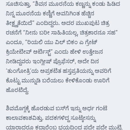
ಸೂಚಿಸುತ್ತಾ, “ಶಿವನ ಮೂರನೆಯ ಕಣ್ಣನ್ನು ಕಂಡು ಹಿಡಿದ
ನಿನ್ನ ಮೂರನೆಯ ಕಣ್ಣಿಗೆ ಅವನಿಗಿಂತ ಹೆಚ್ಚಿನ
ತೀಕ್ಷ್ಣತೆಯಿದೆ” ಎಂದಿದ್ದರು. ಅದರ ಮುಖಪುಟ ಚಿತ್ರ
ರಚನೆಗೆ “ನೀನು ಬರೀ ಸಾಹಿತಿಯಲ್ಲ, ಚಿತ್ರಕಾರನೂ ಸಹ”
ಎಂದೂ, “ರಿಯಲಿ ಯು ವಿಲ್ ಬಿಕಂ ಎ ಗ್ರೇಟ್
ಕ್ರಿಯೇಟೀವ್ ಆರ್ಟಿಸ್ಟ್” ಎಂದು ಹೇಳಿ ಉತ್ತೇಜನ
ನೀಡಿದ್ದವರು ಇಂಗ್ಲೀಷ್ ಪ್ರೊಫೆಸರ್, ಅದೇ ದಿನ
‘ತುಂಗೋತ್ರಿ’ಯ ಅಪ್ರಕಟಿತ ಹಸ್ತಪ್ರತಿಯನ್ನು ಅವರಿಗೆ
ಕೊಟ್ಟು ಮುನ್ನುಡಿ ಬರೆಯಲು ಕೇಳಿಕೊಂಡು ಊರಿಗೆ
ಹೊರಟಿದ್ದೆ.
ಶಿವಮೊಗ್ಗಕ್ಕೆ ಹೊರಡುವ ಬಸ್‌ಗೆ ಇನ್ನು ಅರ್ಧ ಗಂಟೆ
ಕಾಲಾವಕಾಶವಿತ್ತು. ಪದಕಗಳಿದ್ದ ಸೂಟ್ಕೇಸನ್ನು
ಯಾರಾದರೂ ಕದ್ದಾರೆಂಬ ಭಯದಿಂದ ಪದೇ ಪದೇ ಮುಟ್ಟಿ