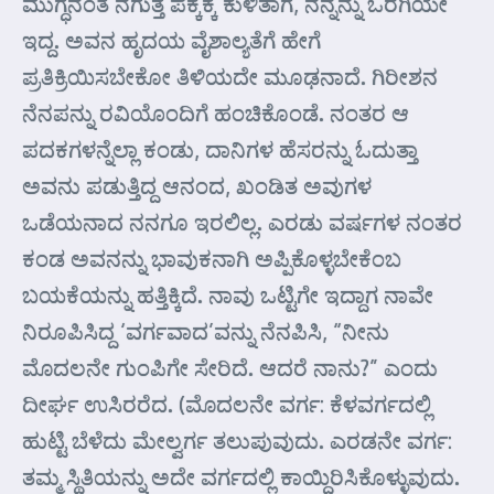
ಮುಗ್ಧನಂತೆ ನಗುತ್ತ ಪಕ್ಕಕ್ಕೆ ಕುಳಿತಾಗ, ನನ್ನನ್ನು ಒರಗಿಯೇ
ಇದ್ದ. ಅವನ ಹೃದಯ ವೈಶಾಲ್ಯತೆಗೆ ಹೇಗೆ
ಪ್ರತಿಕ್ರಿಯಿಸಬೇಕೋ ತಿಳಿಯದೇ ಮೂಢನಾದೆ. ಗಿರೀಶನ
ನೆನಪನ್ನು ರವಿಯೊಂದಿಗೆ ಹಂಚಿಕೊಂಡೆ. ನಂತರ ಆ
ಪದಕಗಳನ್ನೆಲ್ಲಾ ಕಂಡು, ದಾನಿಗಳ ಹೆಸರನ್ನು ಓದುತ್ತಾ
ಅವನು ಪಡುತ್ತಿದ್ದ ಆನಂದ, ಖಂಡಿತ ಅವುಗಳ
ಒಡೆಯನಾದ ನನಗೂ ಇರಲಿಲ್ಲ. ಎರಡು ವರ್ಷಗಳ ನಂತರ
ಕಂಡ ಅವನನ್ನು ಭಾವುಕನಾಗಿ ಅಪ್ಪಿಕೊಳ್ಳಬೇಕೆಂಬ
ಬಯಕೆಯನ್ನು ಹತ್ತಿಕ್ಕಿದೆ. ನಾವು ಒಟ್ಟಿಗೇ ಇದ್ದಾಗ ನಾವೇ
ನಿರೂಪಿಸಿದ್ದ ‘ವರ್ಗವಾದ’ವನ್ನು ನೆನಪಿಸಿ, “ನೀನು
ಮೊದಲನೇ ಗುಂಪಿಗೇ ಸೇರಿದೆ. ಆದರೆ ನಾನು?” ಎಂದು
ದೀರ್ಘ ಉಸಿರರೆದ. (ಮೊದಲನೇ ವರ್ಗ: ಕೆಳವರ್ಗದಲ್ಲಿ
ಹುಟ್ಟಿ ಬೆಳೆದು ಮೇಲ್ವರ್ಗ ತಲುಪುವುದು. ಎರಡನೇ ವರ್ಗ:
ತಮ್ಮ ಸ್ಥಿತಿಯನ್ನು ಅದೇ ವರ್ಗದಲ್ಲಿ ಕಾಯ್ದಿರಿಸಿಕೊಳ್ಳುವುದು.