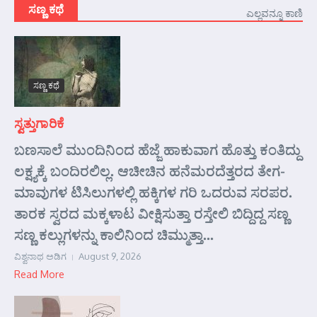
ಸಣ್ಣ ಕಥೆ
ಎಲ್ಲವನ್ನೂ ಕಾಣಿ
ಸಣ್ಣ ಕಥೆ
ಸ್ವತ್ತುಗಾರಿಕೆ
ಬಣಸಾಲೆ ಮುಂದಿನಿಂದ ಹೆಜ್ಜೆ ಹಾಕುವಾಗ ಹೊತ್ತು ಕಂತಿದ್ದು
ಲಕ್ಷ್ಯಕ್ಕೆ ಬಂದಿರಲಿಲ್ಲ. ಆಚೀಚಿನ ಹನೆಮರದೆತ್ತರದ ತೇಗ-
ಮಾವುಗಳ ಟಿಸಿಲುಗಳಲ್ಲಿ ಹಕ್ಕಿಗಳ ಗರಿ ಒದರುವ ಸರಪರ.
ತಾರಕ ಸ್ವರದ ಮಕ್ಕಳಾಟ ವೀಕ್ಷಿಸುತ್ತಾ ರಸ್ತೇಲಿ ಬಿದ್ದಿದ್ದ ಸಣ್ಣ
ಸಣ್ಣ ಕಲ್ಲುಗಳನ್ನು ಕಾಲಿನಿಂದ ಚಿಮ್ಮುತ್ತಾ...
ವಿಶ್ವನಾಥ ಅಡಿಗ
August 9, 2026
Read More