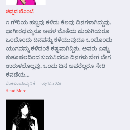
ಚಿನ್ನದ ಬೊಂಬೆ
೧ ಗೌರಿಯ ಹಬ್ಬವು ಕಳೆದು ಕೆಲವು ದಿನಗಳಾಗಿದ್ದುವು.
ಭಾಗೀರಥಮ್ಮನೂ ಅವಳ ಜೊತೆಯ ಹುಡುಗಿಯರೂ
ಒಂದೊಂದು ದಿನವನ್ನು ಕಳೆಯುವುದೂ ಒಂದೊಂದು
ಯುಗವನ್ನು ಕಳೆದಂತೆ ಕಷ್ಟವಾಗಿದ್ದಿತು. ಅವರು ಎಷ್ಟು
ಕುತೂಹಲದಿಂದ ಬಯಸಿದರೂ ದಿನಗಳು ಬೇಗ ಬೇಗ
ಉರುಳಲೊಲ್ಲವು. ಒಂದು ದಿನ ಅವರೆಲ್ಲರೂ ಸೇರಿ
ಕವಡೆಯ...
ವೆಂಕಟರಾಮಯ್ಯ ಸಿ ಕೆ
July 12, 2026
Read More