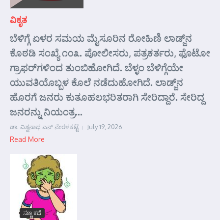
ವಿಕೃತ
ಬೆಳಿಗ್ಗೆ ಏಳರ ಸಮಯ ಮೈಸೂರಿನ ರೋಹಿಣಿ ಲಾಡ್ಜ್‌ನ
ಕೊಠಡಿ ಸಂಖ್ಯೆ ೧೦೩. ಪೋಲೀಸರು, ಪತ್ರಕರ್ತರು, ಫೊಟೋ
ಗ್ರಾಫರ್‌ಗಳಿಂದ ತುಂಬಿಹೋಗಿದೆ. ಬೆಳ್ಳಂ ಬೆಳಿಗ್ಗೆಯೇ
ಯುವತಿಯೊಬ್ಬಳ ಕೊಲೆ ನಡೆದುಹೋಗಿದೆ. ಲಾಡ್ಜ್‌ನ
ಹೊರಗೆ ಜನರು ಕುತೂಹಲಭರಿತರಾಗಿ ಸೇರಿದ್ದಾರೆ. ಸೇರಿದ್ದ
ಜನರನ್ನು ನಿಯಂತ್ರ...
ಡಾ. ವಿಶ್ವನಾಥ ಎನ್ ನೇರಳಕಟ್ಟೆ
July 19, 2026
Read More
ಸಣ್ಣ ಕಥೆ