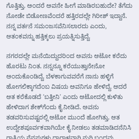
ಗೊತ್ತಿತ್ತು. ಅಂದರೆ ಅವನೇ ಹೀಗೆ ಮಾಡಿರಬಹುದೇ? ತೆಗೆದು
ನೋಡೇ ಬಿಡೋಣವೆಂದರೆ ಹತ್ತಿರದಲ್ಲೇ ಗಿರೀಶ್ ಇದ್ದಾನೆ.
ನನ್ನ ವರ್ತನೆ ಸಮಂಜಸವೆನಿಸಲಾರದು ಎಂದು,
ಆತಂಕವನ್ನು ಹತ್ತಿಕ್ಕಲು ಪ್ರಯತ್ನಿಸುತ್ತಿದ್ದೆ.
ನಗರದಲ್ಲೇ ಮನೆಯಿದ್ದುದರಿಂದ ಅವನು ಆಟೋ ಕರೆದು
ಹೊರಟು ನಿಂತ. ನನ್ನನ್ನೂ ಕರೆಯುತ್ತಾನೇನೋ
ಅಂದುಕೊಂಡಿದ್ದೆ. ಬೆಳಕಾಗುವವರೆಗೆ ನಾನು ಹಳ್ಳಿಗೆ
ಹೋಗಲಿಕ್ಕಾಗದೆಂಬ ವಿಷಯ ಅವನಿಗೂ ಹೇಳಿದ್ದೆ. ಆದರೆ
ಆತ ಕರೆಕೊಡದೆ ‘ಬತ್ತೀನಿ’ ಎಂದು ಆಟೋದಲ್ಲಿ ಕುಳಿತು
ಹೇಳಿದಾಗ ಶೇಕ್‌ಗೆಂದು ಕೈ ನೀಡಿದೆ. ಅವನು
ತಡವರಿಸುವಷ್ಟರಲ್ಲಿ ಆಟೋ ಮುಂದೆ ಹೋಗಿತ್ತು. ಆತ
ಉದ್ದೇಶಪೂರ್ವಕವಾಗಿಯೇ ಕೈ ನೀಡಲು ತಡಮಾಡಿದನೆನಿಸಿ
ರಾತ್ರಿಯ ನೆನಪುಗಳು ಧಾರಾಳವಾಗಿ ನುಗ್ಗಿ ಬಂದವು.