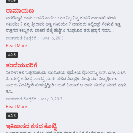
ಕವಿತೆ
ರಾಮಾಯಣ
ಬರಲಿದ್ದಾನೆ ರಾಮ ಲಂಕೆಗೆ ತಾಯೀ ಬುಡವಿಲ್ಲ ನಿನ್ನ ಶಂಕೆಗೆ ಹಾಗಾದರೆ ಹೇಳು
ಸಖಿಯೇ ? ನನ್ನ ಶ್ರೀರಾಮ ಅತ್ತ ಸುಖಿಯೇ ? ವಾನರರು ಕಟ್ಟಿದ್ದಾರೆ ಸೇತುವೆ ಇತ್ತ –
ರಾಕ್ಷಸನ ಕಣ್ಣುಗಳು ಬಾತಿವೆ ಹೆಜ್ಜೆ ಹೆಜ್ಜೆಗೂ ಗೂಢಚಾರ ತರುತ್ತಿದ್ದಾನೆ ಸಮಾ...
ಚಿಂತಾಮಣಿ ಕೊಡ್ಲೆಕೆರೆ
June 15, 2013
Read More
ಕವಿತೆ
ತಂದೆಯವರಿಗೆ
ನೀವೀಗ ಕಲಿಸುತ್ತಿರಬಹುದು ಭೂಮಿತಿಯ ಪ್ರಮೇಯವೊಂದನ್ನು ಎಸ್. ಎಸ್, ಎಲ್.
ಸಿ. ಯಲ್ಲಿ ಗಣಿತಕ್ಕೆ ನೂರಕ್ಕೆ ನೂರು ಪಡೆದ ವಿದ್ಯಾರ್ಥಿ ನೀವು ಈಗ ವಿದ್ಯಾರ್ಥಿಗಳ
ಎದುರು ನಿಂತಿದ್ದೀರಿ ಹೇಳುತ್ತಿದ್ದೀರಿ : ಲುಕ್ ಹಿಯರ್ ಆ ಅದೇ ಬೆಂಚಿನ ಮೇಲೆ ನಾನು
ಕೂ...
ಚಿಂತಾಮಣಿ ಕೊಡ್ಲೆಕೆರೆ
May 10, 2013
Read More
ಕವಿತೆ
ಇತಿಹಾಸದ ಕಸದ ತೊಟ್ಟಿ