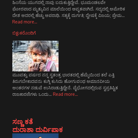
ಹಿಂಸೆಯ ಯುಗದಲ್ಲಿ ನಾವು ಬದುಕುತ್ತಿದ್ದೇವೆ. ಭೂಮಂಡಲವೇ
ಘೋರವಾದ ಮೃತ್ಯುವಿನ ಮಾಲೆಯಿಂದ ಆವೃತವಾಗಿದೆ. ಸದ್ಯದಲ್ಲಿ ಅಮೇರಿಕ
ದೇಶ ಅದರಲ್ಲಿ ಹೆಚ್ಚು ಅಪರಾಧಿ. ಸತ್ಯಕ್ಕೆ ದುರ್ಗತಿ; ದ್ವೇಷಕ್ಕೆ ವಿಜಯ; ಪ್ರೇಮ…
Read more…
ಬಿಕ್ಷುಕರೊಂದಿಗೆ
ಮೂವತ್ತು ವರ್ಷದ ನನ್ನ ಸ್ವತಂತ್ರ ಭಾರತದಲ್ಲಿ ಹೆಮ್ಮೆಯಿಂದ ತಲೆ ಎತ್ತಿ
ತಿರುಗಬೇಕಾದವನು ಕುಗ್ಗಿ ಕುಸಿದು ಹೋಗುವಂಥ ಅಮಾನವೀಯ
ಅಂತರಗಳ ನಡುವೆ ಉಸಿರಾಡುತ್ತಿದ್ದೇನೆ. ವೈಭೋಗದಲ್ಲಿರುವ ಸ್ವಪ್ರತಿಷ್ಟಿತ
ರಾಜಕಾರಣಿಗಳು ಒಂದು…
Read more…
ಸಣ್ಣ ಕತೆ
ದುರಾಶಾ ದುರ್ವಿಪಾಕ