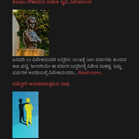
ಕೋಮು ಸೌಹಾರ್ದದ ಸಂಕೇತ ಸ್ವಾಮಿ ವಿವೇಕಾನಂದ
ಜನವರಿ ೧೨ ವಿವೇಕಾನಂದರ ಜನ್ಮದಿನ; ೨೦೧೩ಕ್ಕೆ ೧೫೦ ವರ್ಷಗಳು ತುಂಬಿದ
ಕಾಲ ಘಟ್ಟ. ಹೀಗಾಗಿಯೇ ಈ ವರ್ಷದ ಜನ್ಮದಿನಕ್ಕೆ ವಿಶೇಷ ಮಹತ್ವ. ಇಷ್ಟು
ವರ್ಷಗಳ ಅವಧಿಯಲ್ಲಿ ವಿವೇಕಾನಂದರು…
Read more…
ನಮ್ಮೊಳಗೆ ಅನಾಥರಾಗುತ್ತಿರುವ ನಾವು