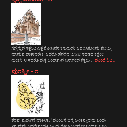
ಗವ್ವೆನ್ನುವ ಕತ್ತಲು; ಎತ್ತ ನೋಡಿದರೂ ಕುರುಡು ಆವರಿಸಿಕೊಂಡು ತಬ್ಬಿಬ್ಬು
ಮಾಡುವ ವಾತಾವರಣ. ಆದರೂ ಹೆದರದ ಭೂಮಿ; ಕದಡದ ಕತ್ತಲು;
ಮಿಂಚು ಸೀಳಿದರೂ ಮತ್ತೆ ಒಂದಾಗುವ ಜರಾಸಂಧ ಕತ್ತಲು;…
ಮುಂದೆ ಓದಿ…
ಪುಂಸ್ತ್ರೀ – ೧
ಶರವು ಮರ್ಮವ ಘಾತಿಸಿತು "ಮುಂದಿನ ಜನ್ಮ ಅಂತನ್ನುವುದು ಒಂದು
ಇರುವುದೇ ಆದಲ್ಲಿ ಗಂಡೂ ಅಲ್ಲದ, ಹೆಣ್ಣೂ ಅಲ್ಲದ ಜೀವಿಯಾಗಿ ಜನಿಸಿ