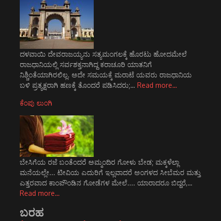
ದಳವಾಯಿ ದೇವರಾಜಯ್ಯನು ಸತ್ಯಮಂಗಲಕ್ಕೆ ಹೊರಟು ಹೋದಮೇಲೆ
ರಾಜಧಾನಿಯಲ್ಲಿ ಸರ್ವಶಕ್ತನಾಗಿದ್ದ ಕರಾಚೂರಿ ಯಾತನಿಗೆ
ನಿಶ್ಚಿಂತೆಯಾಗಿರಲಿಲ್ಲ. ಅದೇ ಸಮಯಕ್ಕೆ ಮರಾಟೆ ಯವರು ರಾಜಧಾನಿಯ
ಬಳಿ ಪ್ರತ್ಯಕ್ಷರಾಗಿ ಹಣಕ್ಕೆ ತೊಂದರೆ ಪಡಿಸಿದರು;…
Read more…
ಕೆಂಪು ಲುಂಗಿ
ಬೇಸಿಗೆಯ ರಜೆ ಬಂತೆಂದರೆ ಅಮ್ಮಂದಿರ ಗೋಳು ಬೇಡ; ಮಕ್ಕಳೆಲ್ಲಾ
ಮನೆಯಲ್ಲೇ... ಟೀವಿಯ ಎದುರಿಗೆ ಇಲ್ಲವಾದರೆ ಅಂಗಳದ ಸೀಬೆಮರ ಮತ್ತು
ಎತ್ತರವಾದ ಕಾಂಪೌಂಡಿನ ಗೋಡೆಗಳ ಮೇಲೆ.... ಯಾರಾದರೂ ಬಿದ್ದರೆ,…
Read more…
ಬರಹ