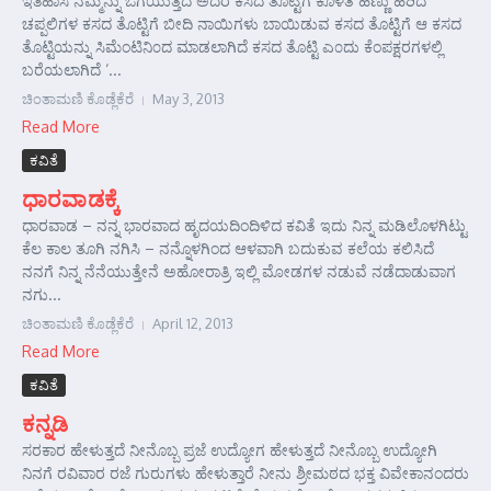
ಇತಿಹಾಸ ನಮ್ಮನ್ನು ಒಗೆಯುತ್ತದೆ ಅದರ ಕಸದ ತೊಟ್ಟಿಗೆ ಕೊಳೆತ ಹಣ್ಣು ಹರಿದ
ಚಪ್ಪಲಿಗಳ ಕಸದ ತೊಟ್ಟಿಗೆ ಬೀದಿ ನಾಯಿಗಳು ಬಾಯಿಡುವ ಕಸದ ತೊಟ್ಟಿಗೆ ಆ ಕಸದ
ತೊಟ್ಟಿಯನ್ನು ಸಿಮೆಂಟಿನಿ೦ದ ಮಾಡಲಾಗಿದೆ ಕಸದ ತೊಟ್ಟಿ ಎ೦ದು ಕೆಂಪಕ್ಷರಗಳಲ್ಲಿ
ಬರೆಯಲಾಗಿದೆ ‘...
ಚಿಂತಾಮಣಿ ಕೊಡ್ಲೆಕೆರೆ
May 3, 2013
Read More
ಕವಿತೆ
ಧಾರವಾಡಕ್ಕೆ
ಧಾರವಾಡ – ನನ್ನ ಭಾರವಾದ ಹೃದಯದಿಂದಿಳಿದ ಕವಿತೆ ಇದು ನಿನ್ನ ಮಡಿಲೊಳಗಿಟ್ಟು
ಕೆಲ ಕಾಲ ತೂಗಿ ನಗಿಸಿ – ನನ್ನೊಳಗಿಂದ ಆಳವಾಗಿ ಬದುಕುವ ಕಲೆಯ ಕಲಿಸಿದೆ
ನನಗೆ ನಿನ್ನ ನೆನೆಯುತ್ತೇನೆ ಅಹೋರಾತ್ರಿ ಇಲ್ಲಿ ಮೋಡಗಳ ನಡುವೆ ನಡೆದಾಡುವಾಗ
ನಗು...
ಚಿಂತಾಮಣಿ ಕೊಡ್ಲೆಕೆರೆ
April 12, 2013
Read More
ಕವಿತೆ
ಕನ್ನಡಿ
ಸರಕಾರ ಹೇಳುತ್ತದೆ ನೀನೊಬ್ಬ ಪ್ರಜೆ ಉದ್ಯೋಗ ಹೇಳುತ್ತದೆ ನೀನೊಬ್ಬ ಉದ್ಯೋಗಿ
ನಿನಗೆ ರವಿವಾರ ರಜೆ ಗುರುಗಳು ಹೇಳುತ್ತಾರೆ ನೀನು ಶ್ರೀಮಠದ ಭಕ್ತ ವಿವೇಕಾನಂದರು