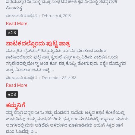
ಬರೆಯುತ್ತಾರೆ ನೀನೊಬ್ಬ ಮುಕ್ತ ಸಂಘಟನೆ ಹೇಳುತ್ತದೆ ನೀನೊಬ್ಬ ಸದಸ್ಯ ಗೆಳತಿ
ಗೊಣಗುತ್ತ...
ಚಿಂತಾಮಣಿ ಕೊಡ್ಲೆಕೆರೆ
February 4, 2013
Read More
ಕವಿತೆ
ನಾಟಕದಲ್ಲೊಂದು ಪುಟ್ಟ ಪಾತ್ರ
ನಮ್ಮೂರಿನ ಲ್ಯೆನ್‍ಮನ್ ತಿಮ್ಮಯ್ಯನದು ಯುವಕ ಮಂಡಲದ ವಾರ್ಷಿಕ
ನಾಟಕದಲ್ಲೊಂದು ಪುಟ್ಟ ಪಾತ್ರ ಕೈಯಲ್ಲಿ ಪತ್ರಗಳನ್ನು ಹಿಡಿದು ನಾಟಕದ ಒಂದು
ಸನ್ನಿವೇಶದಲ್ಲಿ ಪೋಸ್ಟ್ ಅಂತ ಕೂಗಿ ಪತ್ರ ಕೊಟ್ಟು ಹೋಗುವುದು ಇಷ್ಟೇ ಮೊಮ್ಮಗನ
ಪಾತ್ರ ನೋಡಲು ಅವನ ಅಜ್ಜಿ ...
ಚಿಂತಾಮಣಿ ಕೊಡ್ಲೆಕೆರೆ
December 25, 2012
Read More
ಕವಿತೆ
ತಮ್ಮನಿಗೆ
ನನ್ನ ಬೆನ್ನಿಗೆ ಬಿದ್ದವ ನೀನು ತಮ್ಮ ಮೊದಲಿನ ಮನೆಯ ಅಟ್ಟದ ಕತ್ತಲೆ ಕೋಣೆಯಲ್ಲಿ
ಹುಡುಕಿದೆವು ಗುಮ್ಮ ಮಾದನಗೇರಿಯ ಭವ್ಯ ರಂಗಮಂಟಪದಲ್ಲಿ ಯಕ್ಷಗಾನ ಮನೆಯ
ಅಂಗಳದಲ್ಲಿ ಪುನಃ ಆಡಿದೆವು ಅಳಿದುಳಿದ ಮಾತನಾಡಿದೆವು ಆಯಿಗೆ ಸಿಕ್ಕದ ಹಾಗೆ
ದೂರ ಓಡಿದೆವು ದಿ...