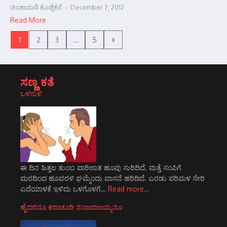
ಚಿಂತಾಮಣಿ ಕೊಡ್ಲೆಕೆರೆ
December 7, 2012
Read More
1
2
3
...
5
ಸಣ್ಣ ಕತೆ
ಒಳಸುಳಿ
ಈ ದಿನ ಹಿತ್ತಲ ತುಂಬ ಪಾರಿಜಾತ ಹೂವು ಸುರಿದಿದೆ. ಮತ್ತೆ ಸಂಪಿಗೆ
ಮರದಿಂದ ಹೂವರಳಿ ಘಮ್ಮೆಂದು ವಾಸನೆ ಹರಿದಿದೆ. ಎರಡು ಪರಿಮಳ ಸೇರಿ
ಎದೆಯಾಳಕೆ ಇಳಿದು ಒಳಗೊಳಗೆ…
Read more…
ಹೈದರನೂ ಕರಾಚೂರಿ ನಂಜರಾಜಯ್ಯನೂ