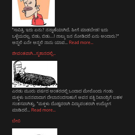
"ಸಾವಿತ್ರಿ, ಇದು ಏನು? ನನ್ನಾಣೆಯಾಗಿದೆ. ಹೀಗೆ ಮಾಡಬೇಡ! ಇದು
ಒಳ್ಳೆಯದಲ್ಲ. ಬಿಡು, ಬಿಡು...! ನಾಲ್ಕು ಜನ ನೋಡಿದರೆ ಏನು ಅಂದಾರು?"
ಅನ್ನಲಿ ಏನೇ ಅನ್ನಲಿ ನಾನು ಯಾವ…
Read more…
ಜೀವಂತವಾಗಿ…ಸ್ಮಶಾನದಲ್ಲಿ…
ಎರಡು ಮೂರು ವರ್ಷದ ಅಂತರದಲ್ಲಿ ಒಂದಾದ ಮೇಲೊಂದು ಗಂಡು
ಮಕ್ಕಳು ಜನನವಾದಾಗ ದೇಬಾನಂದಸಾಹುಗೆ ಅವನ ಪತ್ನಿ ನಿಲಾಂದ್ರಿಗೆ ಬಹಳ
ಸಂತಸವಾಗಿತ್ತು. "ಮಕ್ಕಳು ದೊಡ್ಡವರಾಗಿ ವಿದ್ಯಾವಂತರಾಗಿ ಉದ್ಯೋಗ
ಮಾಡಿದರೆ…
Read more…
ಬೇಬಿ