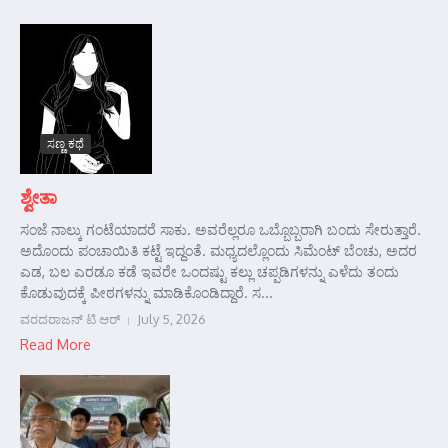
ಸಣ್ಣ ಕಥೆ
ಶ್ವೇತಾ
ಸಂಜೆ ನಾಲ್ಕು ಗಂಟೆಯಾದರೆ ಸಾಕು. ಅವರೆಲ್ಲರೂ ಒಬ್ಬೊಬ್ಬರಾಗಿ ಬಂದು ಸೇರುತ್ತಾರೆ.
ಅದೊಂದು ಪಂಚಾಯಿತಿ ಕಟ್ಟೆ ಇದ್ದಂತೆ. ಮಧ್ಯದಲ್ಲೊಂದು ಸಿಮೆಂಟ್ ಬೆಂಚು, ಅದರ
ಎಡ, ಬಲ ಎರಡೂ ಕಡೆ ಇವರೇ ಒಂದಷ್ಟು ಕಲ್ಲು ಚಪ್ಪಡಿಗಳನ್ನು ಎಳೆದು ತಂದು
ಕೊಡುವುದಕ್ಕೆ ಪೀಠಗಳನ್ನು ಮಾಡಿಕೊಂಡಿದ್ದಾರೆ. ಸ...
ವರದರಾಜನ್ ಟಿ ಆರ್
July 5, 2026
Read More