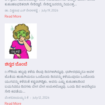
ಕುತೂಹಲಭರಿತರಾಗಿ ಸೇರಿದ್ದಾರೆ. ಸೇರಿದ್ದ ಜನರನ್ನು ನಿಯಂತ್ರ...
ಡಾ. ವಿಶ್ವನಾಥ ಎನ್ ನೇರಳಕಟ್ಟೆ
July 19, 2026
Read More
ಸಣ್ಣ ಕಥೆ
ಚಿನ್ನದ ಬೊಂಬೆ
೧ ಗೌರಿಯ ಹಬ್ಬವು ಕಳೆದು ಕೆಲವು ದಿನಗಳಾಗಿದ್ದುವು. ಭಾಗೀರಥಮ್ಮನೂ ಅವಳ
ಜೊತೆಯ ಹುಡುಗಿಯರೂ ಒಂದೊಂದು ದಿನವನ್ನು ಕಳೆಯುವುದೂ ಒಂದೊಂದು
ಯುಗವನ್ನು ಕಳೆದಂತೆ ಕಷ್ಟವಾಗಿದ್ದಿತು. ಅವರು ಎಷ್ಟು ಕುತೂಹಲದಿಂದ
ಬಯಸಿದರೂ ದಿನಗಳು ಬೇಗ ಬೇಗ ಉರುಳಲೊಲ್ಲವು. ಒಂದು ದಿನ ಅವರೆಲ್ಲರೂ
ಸೇರಿ ಕವಡೆಯ...
ವೆಂಕಟರಾಮಯ್ಯ ಸಿ ಕೆ
July 12, 2026
Read More