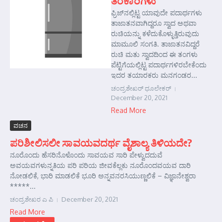
ತರಕಾರಿಗಳು
ಫ್ರಿಜ್‌ನಲ್ಲಿಟ್ಟ ಯಾವುದೇ ಪದಾರ್ಥಗಳು
ತಾಜಾತನವಾಗಿದ್ದರೂ ಸ್ವಾದ ಅಥವಾ
ರುಚಿಯನ್ನು ಕಳೆದುಕೊಳ್ಳುತ್ತಿರುವುದು
ಮಾಮೂಲಿ ಸಂಗತಿ. ತಾಜಾತನವಿದ್ದರೆ
ರುಚಿ ಮತು ಸ್ವಾದದಿಂದ ಈ ತಂಗಳು
ಪೆಟ್ಟಿಗೆಯಲ್ಲಿಟ್ಟ ಪದಾರ್ಥಗಳಿರಬೇಕೆಂದು
ಇದರ ತಯಾರಕರು ಮನಗಂಡರ...
ಚಂದ್ರಶೇಖರ್‍ ಧೂಲೇಕರ್‍
December 20, 2021
Read More
ವಚನ
ಪರಿಶೀಲಿಸಲೀ ಸಾವಯವದರ್ಥ ವೈಶಾಲ್ಯ ತಿಳಿಯದೇ?
ನೂರೊಂದು ಹೆಸರಿನೊಳೊಂದು ಸಾವಯವ ಸಾರಿ ಪೇಳ್ವುದದುವೆ
ಅವಯವಗಳುನ್ನತಿಯ ಪರಿ ಪರಿಯ ಜೀವಕೆಲ್ಲಕು ನೂರೊಂದವಯವ ದಾರಿ
ನೋಡಲಿಕೆ, ಭಾರಿ ಮಾಡಲಿಕೆ ಭೂರಿ ಅನ್ನವನರಸಿಯುಣ್ಣಲಿಕೆ – ವಿಜ್ಞಾನೇಶ್ವರಾ
*****...
ಚಂದ್ರಶೇಖರ ಎ ಪಿ
December 20, 2021
Read More