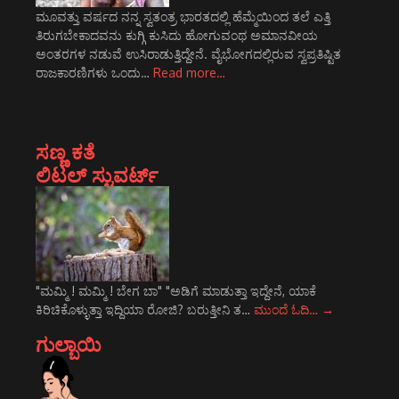
ಮೂವತ್ತು ವರ್ಷದ ನನ್ನ ಸ್ವತಂತ್ರ ಭಾರತದಲ್ಲಿ ಹೆಮ್ಮೆಯಿಂದ ತಲೆ ಎತ್ತಿ
ತಿರುಗಬೇಕಾದವನು ಕುಗ್ಗಿ ಕುಸಿದು ಹೋಗುವಂಥ ಅಮಾನವೀಯ
ಅಂತರಗಳ ನಡುವೆ ಉಸಿರಾಡುತ್ತಿದ್ದೇನೆ. ವೈಭೋಗದಲ್ಲಿರುವ ಸ್ವಪ್ರತಿಷ್ಟಿತ
ರಾಜಕಾರಣಿಗಳು ಒಂದು…
Read more…
ಸಣ್ಣ ಕತೆ
ಲಿಟಲ್ ಸ್ಟುವರ್ಟ್
"ಮಮ್ಮಿ ! ಮಮ್ಮಿ ! ಬೇಗ ಬಾ" "ಅಡಿಗೆ ಮಾಡುತ್ತಾ ಇದ್ದೇನೆ, ಯಾಕೆ
ಕಿರಿಚಿಕೊಳ್ಳುತ್ತಾ ಇದ್ದಿಯಾ ರೋಜಿ? ಬರುತ್ತೀನಿ ತ…
ಮುಂದೆ ಓದಿ…
→
ಗುಲ್ಬಾಯಿ