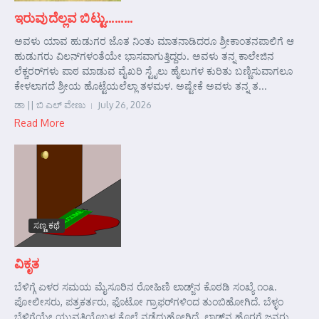
ಇರುವುದೆಲ್ಲವ ಬಿಟ್ಟು………
ಅವಳು ಯಾವ ಹುಡುಗರ ಜೊತ ನಿಂತು ಮಾತನಾಡಿದರೂ ಶ್ರೀಕಾಂತನಪಾಲಿಗೆ ಆ
ಹುಡುಗರು ವಿಲನ್‌ಗಳಂತೆಯೇ ಭಾಸವಾಗುತ್ತಿದ್ದರು. ಅವಳು ತನ್ನ ಕಾಲೇಜಿನ
ಲೆಕ್ಚರರ್‌ಗಳು ಪಾಠ ಮಾಡುವ ವೈಖರಿ ಸ್ಟೈಲು ಹೈಲುಗಳ ಕುರಿತು ಬಣ್ಣಿಸುವಾಗಲೂ
ಕೇಳಲಾಗದೆ ಶ್ರೀಯ ಹೊಟ್ಟೆಯಲೆಲ್ಲಾ ತಳಮಳ. ಅಷ್ಟೇಕೆ ಅವಳು ತನ್ನ ತ...
ಡಾ || ಬಿ ಎಲ್ ವೇಣು
July 26, 2026
Read More
ಸಣ್ಣ ಕಥೆ
ವಿಕೃತ
ಬೆಳಿಗ್ಗೆ ಏಳರ ಸಮಯ ಮೈಸೂರಿನ ರೋಹಿಣಿ ಲಾಡ್ಜ್‌ನ ಕೊಠಡಿ ಸಂಖ್ಯೆ ೧೦೩.
ಪೋಲೀಸರು, ಪತ್ರಕರ್ತರು, ಫೊಟೋ ಗ್ರಾಫರ್‌ಗಳಿಂದ ತುಂಬಿಹೋಗಿದೆ. ಬೆಳ್ಳಂ
ಬೆಳಿಗ್ಗೆಯೇ ಯುವತಿಯೊಬ್ಬಳ ಕೊಲೆ ನಡೆದುಹೋಗಿದೆ. ಲಾಡ್ಜ್‌ನ ಹೊರಗೆ ಜನರು