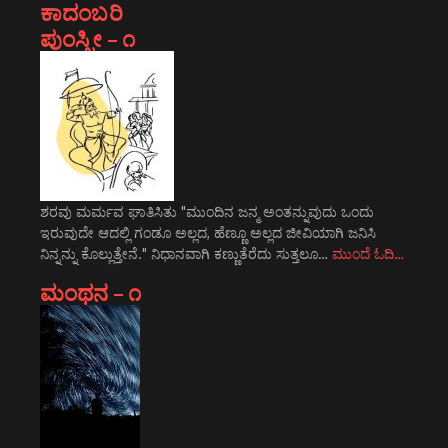
ಕಾದಂಬರಿ
ಪುಂಸ್ತ್ರೀ – ೧
ಶರವು ಮರ್ಮವ ಘಾತಿಸಿತು "ಮುಂದಿನ ಜನ್ಮ ಅಂತನ್ನುವುದು ಒಂದು
ಇರುವುದೇ ಆದಲ್ಲಿ ಗಂಡೂ ಅಲ್ಲದ, ಹೆಣ್ಣೂ ಅಲ್ಲದ ಜೀವಿಯಾಗಿ ಜನಿಸಿ
ನಿನ್ನನ್ನು ಕೊಲ್ಲುತ್ತೇನೆ." ನಿಧಾನವಾಗಿ ಕಣ್ಣುತೆರೆದು ಸುತ್ತಲೂ…
ಮುಂದೆ ಓದಿ…
ಮಂಥನ – ೧