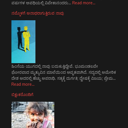
ವರ್ಷಗಳ ಅವಧಿಯಲ್ಲಿ ವಿವೇಕಾನಂದರು…
Read more…
ನಮ್ಮೊಳಗೆ ಅನಾಥರಾಗುತ್ತಿರುವ ನಾವು
ಹಿಂಸೆಯ ಯುಗದಲ್ಲಿ ನಾವು ಬದುಕುತ್ತಿದ್ದೇವೆ. ಭೂಮಂಡಲವೇ
ಘೋರವಾದ ಮೃತ್ಯುವಿನ ಮಾಲೆಯಿಂದ ಆವೃತವಾಗಿದೆ. ಸದ್ಯದಲ್ಲಿ ಅಮೇರಿಕ
ದೇಶ ಅದರಲ್ಲಿ ಹೆಚ್ಚು ಅಪರಾಧಿ. ಸತ್ಯಕ್ಕೆ ದುರ್ಗತಿ; ದ್ವೇಷಕ್ಕೆ ವಿಜಯ; ಪ್ರೇಮ…
Read more…
ಬಿಕ್ಷುಕರೊಂದಿಗೆ