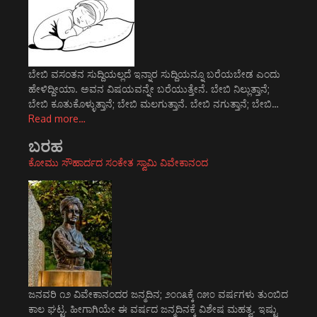
ಬೇಬಿ ವಸಂತನ ಸುದ್ದಿಯಲ್ಲದೆ ಇನ್ನಾರ ಸುದ್ದಿಯನ್ನೂ ಬರೆಯಬೇಡ ಎಂದು
ಹೇಳಿದ್ದೀಯಾ. ಅವನ ವಿಷಯವನ್ನೇ ಬರೆಯುತ್ತೇನೆ. ಬೇಬಿ ನಿಲ್ಲುತ್ತಾನೆ;
ಬೇಬಿ ಕೂತುಕೊಳ್ಳುತ್ತಾನೆ; ಬೇಬಿ ಮಲಗುತ್ತಾನೆ. ಬೇಬಿ ನಗುತ್ತಾನೆ; ಬೇಬಿ…
Read more…
ಬರಹ
ಕೋಮು ಸೌಹಾರ್ದದ ಸಂಕೇತ ಸ್ವಾಮಿ ವಿವೇಕಾನಂದ
ಜನವರಿ ೧೨ ವಿವೇಕಾನಂದರ ಜನ್ಮದಿನ; ೨೦೧೩ಕ್ಕೆ ೧೫೦ ವರ್ಷಗಳು ತುಂಬಿದ
ಕಾಲ ಘಟ್ಟ. ಹೀಗಾಗಿಯೇ ಈ ವರ್ಷದ ಜನ್ಮದಿನಕ್ಕೆ ವಿಶೇಷ ಮಹತ್ವ. ಇಷ್ಟು