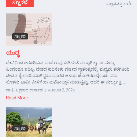
ಸಣ್ಣ ಕಥೆ
ಎಲ್ಲವನ್ನೂ ಕಾಣಿ
ಸಣ್ಣ ಕಥೆ
ಯುದ್ಧ
ಬೆಳಕಿನಿಂದ ಜಗಜಗಿಸುವ ಸಂಜೆ ರಾವು ಬಡಿದಂತೆ ಮಬ್ಬಾಗಿತ್ತು. ಈ ಮಬ್ಬು
ಹಿಂದೆಂದೂ ಇದಿಲ್ಲ. ದೇಶದ ಹದಿನೇಳು ವರ್ಷದ ಸ್ವಾತಂತ್ರದಲ್ಲಿ, ಮಧ್ಯಮ ತರಗತಿಯ
ಜೀವನ ಕೈ ಬಾಯಿಯಾಗಿದ್ದರೂ ದೂರದ ಆಶಯ ಹೊಂಗಿರಣವೊಂದು ಸದಾ
ಹೊಳೆದು ಭಾವೀ ಪೀಳಿಗೆಯ ಮನೋಲ್ಲಾಸ ಮಾಡುತ್ತಿತ್ತು. ಆದರೆ ಈ ಮಬ್ಬುಗತ್ತ...
ಡಾ || ವಿಶ್ವನಾಥ ಕಾರ್ನಾಡ
August 2, 2026
Read More
ಸಣ್ಣ ಕಥೆ