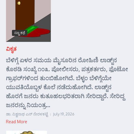
ಸಣ್ಣ ಕಥೆ
ವಿಕೃತ
ಬೆಳಿಗ್ಗೆ ಏಳರ ಸಮಯ ಮೈಸೂರಿನ ರೋಹಿಣಿ ಲಾಡ್ಜ್‌ನ
ಕೊಠಡಿ ಸಂಖ್ಯೆ ೧೦೩. ಪೋಲೀಸರು, ಪತ್ರಕರ್ತರು, ಫೊಟೋ
ಗ್ರಾಫರ್‌ಗಳಿಂದ ತುಂಬಿಹೋಗಿದೆ. ಬೆಳ್ಳಂ ಬೆಳಿಗ್ಗೆಯೇ
ಯುವತಿಯೊಬ್ಬಳ ಕೊಲೆ ನಡೆದುಹೋಗಿದೆ. ಲಾಡ್ಜ್‌ನ
ಹೊರಗೆ ಜನರು ಕುತೂಹಲಭರಿತರಾಗಿ ಸೇರಿದ್ದಾರೆ. ಸೇರಿದ್ದ
ಜನರನ್ನು ನಿಯಂತ್ರ...
ಡಾ. ವಿಶ್ವನಾಥ ಎನ್ ನೇರಳಕಟ್ಟೆ
July 19, 2026
Read More