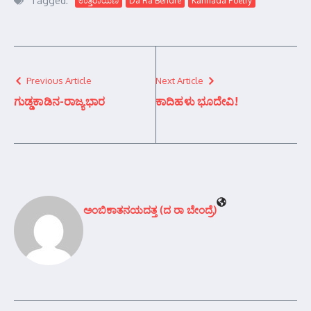
Tagged:
ಉತ್ತರಾಯಣ
Da Ra Bendre
Kannada Poetry
Previous Article
Next Article
ಗುಡ್ಡಕಾಡಿನ-ರಾಜ್ಯಭಾರ
ಕಾದಿಹಳು ಭೂದೇವಿ!
ಅಂಬಿಕಾತನಯದತ್ತ (ದ ರಾ ಬೇಂದ್ರೆ)