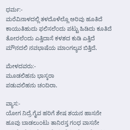
ಧರ್ಮ:-
ಮರೆವಿನಾಳದಲ್ಲಿ ತಳದೊಳೆಲ್ಲೊ ಅರಿವು ಹೂತಿದೆ
ಕಾಯುತಿಹುದು ಫಲಿಸಲೆಂದು ಪಟ್ಟು ಹಿಡಿದು ಕೂತಿದೆ
ತೋರಲೆಂದು ಎತ್ತಿದಾಸೆ ಕಳಶದ ಕುಡಿ ಎತ್ತಿದೆ
ಮೌನದಲಿ ನವಭಾಷೆಯ ಮಾಂಗಲ್ಯವ ಬಿತ್ತಿದೆ.
ಮೇಳದವರು:-
ಮೂಡಲಿಹನು ಭಾಸ್ಕರಾ
ಪಡುವಲಿಹನು ಚಂದಿರಾ.
ವ್ಯಾಸ:-
ಯೋಗ ನಿದ್ರೆ ಗೈವ ಹರಿಗೆ ಶೇಷ ಶಯನ ಹಾಸನೇ
ಹೂವು ಬಾಡಲುಂಟು ತಾನಿರಸ್ತ ಗಂಧ ವಾಸನೇ