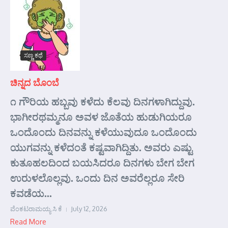
ಸಣ್ಣ ಕಥೆ
ಚಿನ್ನದ ಬೊಂಬೆ
೧ ಗೌರಿಯ ಹಬ್ಬವು ಕಳೆದು ಕೆಲವು ದಿನಗಳಾಗಿದ್ದುವು.
ಭಾಗೀರಥಮ್ಮನೂ ಅವಳ ಜೊತೆಯ ಹುಡುಗಿಯರೂ
ಒಂದೊಂದು ದಿನವನ್ನು ಕಳೆಯುವುದೂ ಒಂದೊಂದು
ಯುಗವನ್ನು ಕಳೆದಂತೆ ಕಷ್ಟವಾಗಿದ್ದಿತು. ಅವರು ಎಷ್ಟು
ಕುತೂಹಲದಿಂದ ಬಯಸಿದರೂ ದಿನಗಳು ಬೇಗ ಬೇಗ
ಉರುಳಲೊಲ್ಲವು. ಒಂದು ದಿನ ಅವರೆಲ್ಲರೂ ಸೇರಿ
ಕವಡೆಯ...
ವೆಂಕಟರಾಮಯ್ಯ ಸಿ ಕೆ
July 12, 2026
Read More