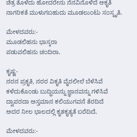
ಚಿತ್ರ ತೊಳೆದು ಹೋದರೇನು ನೆನವಿನೊಳಿದೆ ಆಕೃತಿ
ನಾಗರಿಕತೆ ಮುಳುಗಬಹುದು ಮೂಡಲುಂಟು ಸಂಸ್ಕೃತಿ.
ಮೇಳದವರು:-
ಮೂಡಲಿಹನು ಭಾಸ್ಕರಾ
ಪಡುವಲಿಹನು ಚಂದಿರಾ.
ಕೃಷ್ಣ:-
ನರನ ಪ್ರಕೃತಿ, ನರರ ವಿಕೃತಿ ವೈರಲೀಲೆ ಬೆಳೆಸಿವೆ
ಕಳೆದುಕೊಂಡು ಬುದ್ಧಿಯನ್ನು ಜ್ಞಾನವನ್ನು ಗಳಿಸಿವೆ
ದ್ವಾಪರದಾ ಅಸ್ತಮಾನ ಕಲಿಯುಗವನೆ ತೆರದಿದೆ
ಅದರ ನೀಲ ಭಾಲದಲ್ಲಿ ಕೃತಕೃತ್ಯತೆ ಬರೆದಿದೆ.
ಮೇಳದವರು:-