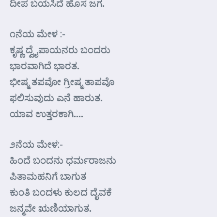
ದೀಪ ಬಯಸಿದೆ ಹೊಸ ಜಗ.
೧ನೆಯ ಮೇಳ :-
ಕೃಷ್ಣ ದ್ವೈಪಾಯನರು ಬಂದರು
ಭಾರವಾಗಿದೆ ಭಾರತ.
ಭೀಷ್ಮ ತಪವೋ ಗ್ರೀಷ್ಮ ತಾಪವೊ
ಫಲಿಸುವುದು ಎನೆ ಹಾರುತ.
ಯಾವ ಉತ್ತರಕಾಗಿ….
೨ನೆಯ ಮೇಳ:-
ಹಿಂದೆ ಬಂದನು ಧರ್ಮರಾಜನು
ಪಿತಾಮಹನಿಗೆ ಬಾಗುತ
ಕುಂತಿ ಬಂದಳು ಕುಲದ ದೈವಕೆ
ಜನ್ಮವೇ ಋಣಿಯಾಗುತ.