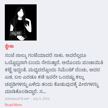
ಸಣ್ಣ ಕಥೆ
ಶ್ವೇತಾ
ಸಂಜೆ ನಾಲ್ಕು ಗಂಟೆಯಾದರೆ ಸಾಕು. ಅವರೆಲ್ಲರೂ
ಒಬ್ಬೊಬ್ಬರಾಗಿ ಬಂದು ಸೇರುತ್ತಾರೆ. ಅದೊಂದು ಪಂಚಾಯಿತಿ
ಕಟ್ಟೆ ಇದ್ದಂತೆ. ಮಧ್ಯದಲ್ಲೊಂದು ಸಿಮೆಂಟ್ ಬೆಂಚು, ಅದರ
ಎಡ, ಬಲ ಎರಡೂ ಕಡೆ ಇವರೇ ಒಂದಷ್ಟು ಕಲ್ಲು
ಚಪ್ಪಡಿಗಳನ್ನು ಎಳೆದು ತಂದು ಕೊಡುವುದಕ್ಕೆ ಪೀಠಗಳನ್ನು
ಮಾಡಿಕೊಂಡಿದ್ದಾರೆ. ಸ...
ವರದರಾಜನ್ ಟಿ ಆರ್
July 5, 2026
Read More