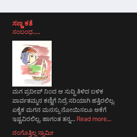
ಸಣ್ಣ ಕತೆ
ಸಂಬಂಧ…..
ಮಗ ಪ್ರದೀಪ್ ನಿಂದ ಆ ಸುದ್ದಿ ತಿಳಿದ ಬಳಿಕ
ಪಾರ್ವತಮ್ಮನ ಕಣ್ಣಿಗೆ ನಿದ್ರೆ ಸರಿಯಾಗಿ ಹತ್ತಿರಲಿಲ್ಲ.
ಏಕೈಕ ಮಗನ ಮನಸ್ಸು ನೋಯಿಸಲೂ ಆಕೆಗೆ
ಇಷ್ಟವಿರಲಿಲ್ಲ. ಹಾಗಂತ ತನ್ನ…
Read more…
ನಂಗೊತ್ತಿಲ್ಲ ಸ್ವಾಮೀ