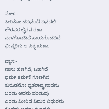
ಮೇಳ:-
ತೀರಿತೋ ಹದಿನೆಂಟೆ ದಿನದಲಿ
ಕೌರವರ ಭೈರವ ರಣಾ
ಬಾಳಗೊಡದಿದೆ ಸಾಯಗೊಡದಿದೆ
ಭೀಷ್ಮರಿಗು ಆ ಪಿತೃ ಋಣಾ.
ವ್ಯಾಸ:-
ನಾನು ಹೆಣಗಿದೆ, ಒಣಗಿದೆ
ಧರ್ಮ ಕರ್ಮಕೆ ಗೊಣಗಿದೆ
ಕುರುಡನೋ ಧೃತರಾಷ್ಟ್ರನಾದನು
ಬರಡು ಆದನು ಪಂಡುವು
ಎರಡು ಮೀರಿದ ವಿದುರ ವಿಧುರನು