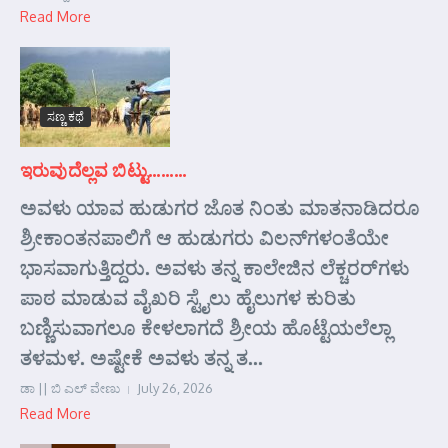
Read More
ಸಣ್ಣ ಕಥೆ
ಇರುವುದೆಲ್ಲವ ಬಿಟ್ಟು………
ಅವಳು ಯಾವ ಹುಡುಗರ ಜೊತ ನಿಂತು ಮಾತನಾಡಿದರೂ
ಶ್ರೀಕಾಂತನಪಾಲಿಗೆ ಆ ಹುಡುಗರು ವಿಲನ್‌ಗಳಂತೆಯೇ
ಭಾಸವಾಗುತ್ತಿದ್ದರು. ಅವಳು ತನ್ನ ಕಾಲೇಜಿನ ಲೆಕ್ಚರರ್‌ಗಳು
ಪಾಠ ಮಾಡುವ ವೈಖರಿ ಸ್ಟೈಲು ಹೈಲುಗಳ ಕುರಿತು
ಬಣ್ಣಿಸುವಾಗಲೂ ಕೇಳಲಾಗದೆ ಶ್ರೀಯ ಹೊಟ್ಟೆಯಲೆಲ್ಲಾ
ತಳಮಳ. ಅಷ್ಟೇಕೆ ಅವಳು ತನ್ನ ತ...
ಡಾ || ಬಿ ಎಲ್ ವೇಣು
July 26, 2026
Read More