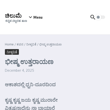
Skip to content
ಚಿಲುಮೆ
Menu
ಕನ್ನಡ ನಲ್ಬರಹ ತಾಣ
Home
/
ಕವನ
/
ನೀಳ್ಗವಿತೆ
/
ಭೀಷ್ಮ ಉತ್ತರಾಯಣ
ನೀಳ್ಗವಿತೆ
ಭೀಷ್ಮ ಉತ್ತರಾಯಣ
December 4, 2025
ಆಕಾಶದಲ್ಲಿ ಧ್ವನಿ-ದೂರದಿಂದ
ಕೃಷ್ಣ ಕೃಷ್ಣ ಜಯ ಕೃಷ್ಣ ಮುರಾರೇ
ವಿತೃಷ್ಣನಾದೆನು ನಾ ಬಾಯಾರೆ