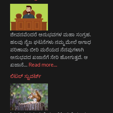
ಜೀವನವೆಂದರೆ ಅನುಭವಗಳ ಮಹಾ ಸಂಗ್ರಹ.
ಹಲವು ನೈಜ ಘಟನೆಗಳು ನಮ್ಮ ಮೇಲೆ ಅಗಾಧ
ಪರಿಣಾಮ ಬೀರಿ ಮರೆಯದ ನೆನಪುಗಳಾಗಿ
ಅನುಭವದ ಖಜಾನೆಗೆ ಸೇರಿ ಹೋಗುತ್ತವೆ. ಆ
ಖಜಾನೆ…
Read more…
ಲಿಟಲ್ ಸ್ಟುವರ್ಟ್