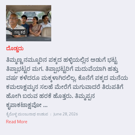
ಸಣ್ಣ ಕಥೆ
ದೊಡ್ಡದು
ತಿಮ್ಮಣ್ಣ ನಮ್ಮೂರಿನ ಪಕ್ಕದ ಹಳ್ಳಿಯಲ್ಲಿನ ಅಡುಗೆ ಭಟ್ಟ
ತಿಪ್ಪಾಭಟ್ಟರ ಮಗ. ತಿಪ್ಪಾಭಟ್ಟರಿಗೆ ಮದುವೆಯಾಗಿ ಹತ್ತು
ವರ್ಷ ಕಳೆದರೂ ಮಕ್ಕಳಾಗಿರಲಿಲ್ಲ. ಕೊನೆಗೆ ಪಕ್ಕದ ಮನೆಯ
ಕಮಲಾಕ್ಷಮ್ಮನ ಸಲಹೆ ಮೇರೆಗೆ ಮಗುವಾದರೆ ತಿರುಪತಿಗೆ
ಹೋಗಿ ಬರುವ ಹರಕೆ ಹೊತ್ತರು. ತಿಮ್ಮಪ್ಪನ
ಕೃಪಾಕಟಾಕ್ಷವೋ ...
ತೈರೊಳ್ಳಿ ಮಂಜುನಾಥ ಉಡುಪ
June 28, 2026
Read More