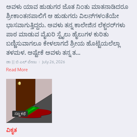
ಅವಳು ಯಾವ ಹುಡುಗರ ಜೊತ ನಿಂತು ಮಾತನಾಡಿದರೂ
ಶ್ರೀಕಾಂತನಪಾಲಿಗೆ ಆ ಹುಡುಗರು ವಿಲನ್‌ಗಳಂತೆಯೇ
ಭಾಸವಾಗುತ್ತಿದ್ದರು. ಅವಳು ತನ್ನ ಕಾಲೇಜಿನ ಲೆಕ್ಚರರ್‌ಗಳು
ಪಾಠ ಮಾಡುವ ವೈಖರಿ ಸ್ಟೈಲು ಹೈಲುಗಳ ಕುರಿತು
ಬಣ್ಣಿಸುವಾಗಲೂ ಕೇಳಲಾಗದೆ ಶ್ರೀಯ ಹೊಟ್ಟೆಯಲೆಲ್ಲಾ
ತಳಮಳ. ಅಷ್ಟೇಕೆ ಅವಳು ತನ್ನ ತ...
ಡಾ || ಬಿ ಎಲ್ ವೇಣು
July 26, 2026
Read More
ಸಣ್ಣ ಕಥೆ
ವಿಕೃತ