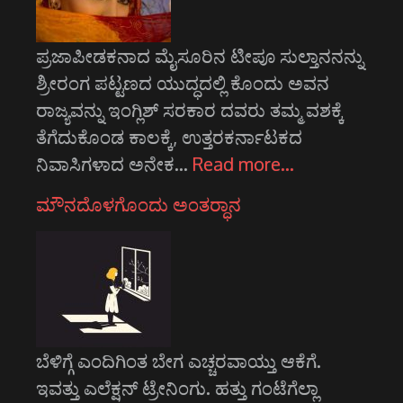
ಪ್ರಜಾಪೀಡಕನಾದ ಮೈಸೂರಿನ ಟೀಪೂ ಸುಲ್ತಾನನನ್ನು
ಶ್ರೀರಂಗ ಪಟ್ಟಣದ ಯುದ್ಧದಲ್ಲಿ ಕೊಂದು ಅವನ
ರಾಜ್ಯವನ್ನು ಇಂಗ್ಲಿಶ್ ಸರಕಾರ ದವರು ತಮ್ಮ ವಶಕ್ಕೆ
ತೆಗೆದುಕೊಂಡ ಕಾಲಕ್ಕೆ, ಉತ್ತರಕರ್ನಾಟಕದ
ನಿವಾಸಿಗಳಾದ ಅನೇಕ…
Read more…
ಮೌನದೊಳಗೊಂದು ಅಂತರ್‍ಧಾನ
ಬೆಳಿಗ್ಗೆ ಎಂದಿಗಿಂತ ಬೇಗ ಎಚ್ಚರವಾಯ್ತು ಆಕೆಗೆ.
ಇವತ್ತು ಎಲೆಕ್ಷನ್ ಟ್ರೇನಿಂಗು. ಹತ್ತು ಗಂಟೆಗೆಲ್ಲಾ