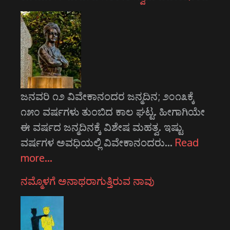
ಜನವರಿ ೧೨ ವಿವೇಕಾನಂದರ ಜನ್ಮದಿನ; ೨೦೧೩ಕ್ಕೆ
೧೫೦ ವರ್ಷಗಳು ತುಂಬಿದ ಕಾಲ ಘಟ್ಟ. ಹೀಗಾಗಿಯೇ
ಈ ವರ್ಷದ ಜನ್ಮದಿನಕ್ಕೆ ವಿಶೇಷ ಮಹತ್ವ. ಇಷ್ಟು
ವರ್ಷಗಳ ಅವಧಿಯಲ್ಲಿ ವಿವೇಕಾನಂದರು…
Read
more…
ನಮ್ಮೊಳಗೆ ಅನಾಥರಾಗುತ್ತಿರುವ ನಾವು