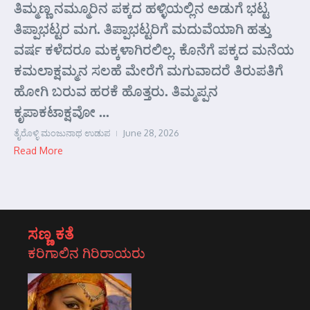
ತಿಮ್ಮಣ್ಣ ನಮ್ಮೂರಿನ ಪಕ್ಕದ ಹಳ್ಳಿಯಲ್ಲಿನ ಅಡುಗೆ ಭಟ್ಟ
ತಿಪ್ಪಾಭಟ್ಟರ ಮಗ. ತಿಪ್ಪಾಭಟ್ಟರಿಗೆ ಮದುವೆಯಾಗಿ ಹತ್ತು
ವರ್ಷ ಕಳೆದರೂ ಮಕ್ಕಳಾಗಿರಲಿಲ್ಲ. ಕೊನೆಗೆ ಪಕ್ಕದ ಮನೆಯ
ಕಮಲಾಕ್ಷಮ್ಮನ ಸಲಹೆ ಮೇರೆಗೆ ಮಗುವಾದರೆ ತಿರುಪತಿಗೆ
ಹೋಗಿ ಬರುವ ಹರಕೆ ಹೊತ್ತರು. ತಿಮ್ಮಪ್ಪನ
ಕೃಪಾಕಟಾಕ್ಷವೋ ...
ತೈರೊಳ್ಳಿ ಮಂಜುನಾಥ ಉಡುಪ
June 28, 2026
Read More
ಸಣ್ಣ ಕತೆ
ಕರಿಗಾಲಿನ ಗಿರಿರಾಯರು