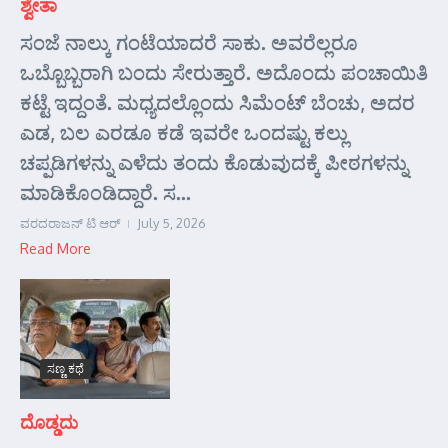
ಶ್ವೇತಾ
ಸಂಜೆ ನಾಲ್ಕು ಗಂಟೆಯಾದರೆ ಸಾಕು. ಅವರೆಲ್ಲರೂ
ಒಬ್ಬೊಬ್ಬರಾಗಿ ಬಂದು ಸೇರುತ್ತಾರೆ. ಅದೊಂದು ಪಂಚಾಯಿತಿ
ಕಟ್ಟೆ ಇದ್ದಂತೆ. ಮಧ್ಯದಲ್ಲೊಂದು ಸಿಮೆಂಟ್ ಬೆಂಚು, ಅದರ
ಎಡ, ಬಲ ಎರಡೂ ಕಡೆ ಇವರೇ ಒಂದಷ್ಟು ಕಲ್ಲು
ಚಪ್ಪಡಿಗಳನ್ನು ಎಳೆದು ತಂದು ಕೊಡುವುದಕ್ಕೆ ಪೀಠಗಳನ್ನು
ಮಾಡಿಕೊಂಡಿದ್ದಾರೆ. ಸ...
ವರದರಾಜನ್ ಟಿ ಆರ್
July 5, 2026
Read More
ಸಣ್ಣ ಕಥೆ
ದೊಡ್ಡದು