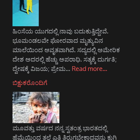
ಹಿಂಸೆಯ ಯುಗದಲ್ಲಿ ನಾವು ಬದುಕುತ್ತಿದ್ದೇವೆ.
ಭೂಮಂಡಲವೇ ಘೋರವಾದ ಮೃತ್ಯುವಿನ
ಮಾಲೆಯಿಂದ ಆವೃತವಾಗಿದೆ. ಸದ್ಯದಲ್ಲಿ ಅಮೇರಿಕ
ದೇಶ ಅದರಲ್ಲಿ ಹೆಚ್ಚು ಅಪರಾಧಿ. ಸತ್ಯಕ್ಕೆ ದುರ್ಗತಿ;
ದ್ವೇಷಕ್ಕೆ ವಿಜಯ; ಪ್ರೇಮ…
Read more…
ಬಿಕ್ಷುಕರೊಂದಿಗೆ
ಮೂವತ್ತು ವರ್ಷದ ನನ್ನ ಸ್ವತಂತ್ರ ಭಾರತದಲ್ಲಿ
ಹೆಮ್ಮೆಯಿಂದ ತಲೆ ಎತ್ತಿ ತಿರುಗಬೇಕಾದವನು ಕುಗ್ಗಿ