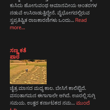
ಕುಸಿದು ಹೋಗುವಂಥ ಅಮಾನವೀಯ ಅಂತರಗಳ
ನಡುವೆ ಉಸಿರಾಡುತ್ತಿದ್ದೇನೆ. ವೈಭೋಗದಲ್ಲಿರುವ
ಸ್ವಪ್ರತಿಷ್ಟಿತ ರಾಜಕಾರಣಿಗಳು ಒಂದು…
Read
more…
ಸಣ್ಣ ಕತೆ
ಪಾಠ
ಚೈತ್ರ ಮಾಸದ ಮಧ್ಯ ಕಾಲ. ಬೇಸಿಗೆ ಕಾಲಿಟ್ಟಿದೆ.
ವಸಂತಾಗಮನ ಈಗಾಗಾಲೇ ಆಗಿದೆ. ಊರಲ್ಲಿ ಸುಗ್ಗಿ
ಸಮಯ. ಉತ್ತರ ಕರ್ನಾಟಕದ ನಮ…
ಮುಂದೆ
ಓದಿ…
→