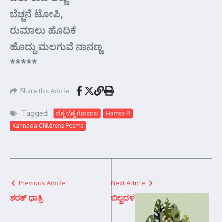
ಬೆಚ್ಚನೆ ಟೋಪಿ,
ರುಮಾಲು ಹೊದಿಕೆ
ಹೊದ್ದು ಮಲಗುವೆ ನಾನಣ್ಣ
*****
Share this Article
Tagged:
ಬೆಣ್ಣೆ ಬೆಣ್ಣೆ ಗೋಪಾಲ
Hamsa R
Kannada Childrens Poems
Previous Article
Next Article
ಶರತ್ ಧಾತ್ರಿ
ಬಿಲ್ವದಳ