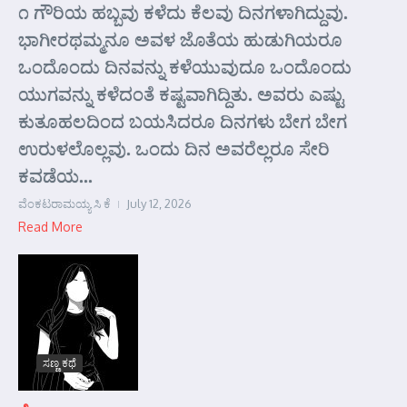
೧ ಗೌರಿಯ ಹಬ್ಬವು ಕಳೆದು ಕೆಲವು ದಿನಗಳಾಗಿದ್ದುವು.
ಭಾಗೀರಥಮ್ಮನೂ ಅವಳ ಜೊತೆಯ ಹುಡುಗಿಯರೂ
ಒಂದೊಂದು ದಿನವನ್ನು ಕಳೆಯುವುದೂ ಒಂದೊಂದು
ಯುಗವನ್ನು ಕಳೆದಂತೆ ಕಷ್ಟವಾಗಿದ್ದಿತು. ಅವರು ಎಷ್ಟು
ಕುತೂಹಲದಿಂದ ಬಯಸಿದರೂ ದಿನಗಳು ಬೇಗ ಬೇಗ
ಉರುಳಲೊಲ್ಲವು. ಒಂದು ದಿನ ಅವರೆಲ್ಲರೂ ಸೇರಿ
ಕವಡೆಯ...
ವೆಂಕಟರಾಮಯ್ಯ ಸಿ ಕೆ
July 12, 2026
Read More
ಸಣ್ಣ ಕಥೆ