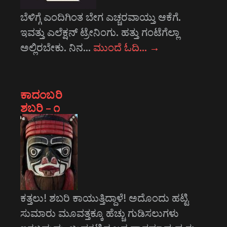
ಬೆಳಿಗ್ಗೆ ಎಂದಿಗಿಂತ ಬೇಗ ಎಚ್ಚರವಾಯ್ತು ಆಕೆಗೆ.
ಇವತ್ತು ಎಲೆಕ್ಷನ್ ಟ್ರೇನಿಂಗು. ಹತ್ತು ಗಂಟೆಗೆಲ್ಲಾ
ಅಲ್ಲಿರಬೇಕು. ನಿನ…
ಮುಂದೆ ಓದಿ…
→
ಕಾದಂಬರಿ
ಶಬರಿ – ೧
ಕತ್ತಲು! ಶಬರಿ ಕಾಯುತ್ತಿದ್ದಾಳೆ! ಅದೊಂದು ಹಟ್ಟಿ
ಸುಮಾರು ಮೂವತ್ತಕ್ಕೂ ಹೆಚ್ಚು ಗುಡಿಸಲುಗಳು