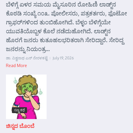
ಬೆಳಿಗ್ಗೆ ಏಳರ ಸಮಯ ಮೈಸೂರಿನ ರೋಹಿಣಿ ಲಾಡ್ಜ್‌ನ
ಕೊಠಡಿ ಸಂಖ್ಯೆ ೧೦೩. ಪೋಲೀಸರು, ಪತ್ರಕರ್ತರು, ಫೊಟೋ
ಗ್ರಾಫರ್‌ಗಳಿಂದ ತುಂಬಿಹೋಗಿದೆ. ಬೆಳ್ಳಂ ಬೆಳಿಗ್ಗೆಯೇ
ಯುವತಿಯೊಬ್ಬಳ ಕೊಲೆ ನಡೆದುಹೋಗಿದೆ. ಲಾಡ್ಜ್‌ನ
ಹೊರಗೆ ಜನರು ಕುತೂಹಲಭರಿತರಾಗಿ ಸೇರಿದ್ದಾರೆ. ಸೇರಿದ್ದ
ಜನರನ್ನು ನಿಯಂತ್ರ...
ಡಾ. ವಿಶ್ವನಾಥ ಎನ್ ನೇರಳಕಟ್ಟೆ
July 19, 2026
Read More
ಸಣ್ಣ ಕಥೆ
ಚಿನ್ನದ ಬೊಂಬೆ