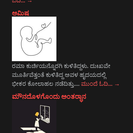
ಆಮಿಷ
ರಮಾ ಕುರ್ಚಿಯನ್ನೊರಗಿ ಕುಳಿತಿದ್ದಳು. ದುಃಖವೇ
ಮೂರ್ತಿವೆತ್ತಂತೆ ಕುಳಿತಿದ್ದ ಅವಳ ಹೃದಯದಲ್ಲಿ
ಭೀಕರ ಕೋಲಾಹಲ ನಡೆದಿತ್ತು.…
ಮುಂದೆ ಓದಿ…
→
ಮೌನದೊಳಗೊಂದು ಅಂತರ್‍ಧಾನ