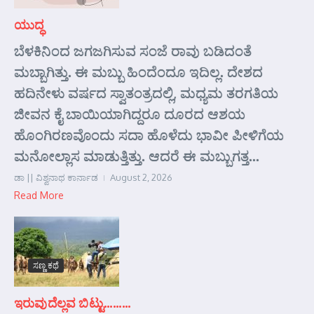
ಯುದ್ಧ
ಬೆಳಕಿನಿಂದ ಜಗಜಗಿಸುವ ಸಂಜೆ ರಾವು ಬಡಿದಂತೆ
ಮಬ್ಬಾಗಿತ್ತು. ಈ ಮಬ್ಬು ಹಿಂದೆಂದೂ ಇದಿಲ್ಲ. ದೇಶದ
ಹದಿನೇಳು ವರ್ಷದ ಸ್ವಾತಂತ್ರದಲ್ಲಿ, ಮಧ್ಯಮ ತರಗತಿಯ
ಜೀವನ ಕೈ ಬಾಯಿಯಾಗಿದ್ದರೂ ದೂರದ ಆಶಯ
ಹೊಂಗಿರಣವೊಂದು ಸದಾ ಹೊಳೆದು ಭಾವೀ ಪೀಳಿಗೆಯ
ಮನೋಲ್ಲಾಸ ಮಾಡುತ್ತಿತ್ತು. ಆದರೆ ಈ ಮಬ್ಬುಗತ್ತ...
ಡಾ || ವಿಶ್ವನಾಥ ಕಾರ್ನಾಡ
August 2, 2026
Read More
ಸಣ್ಣ ಕಥೆ
ಇರುವುದೆಲ್ಲವ ಬಿಟ್ಟು………