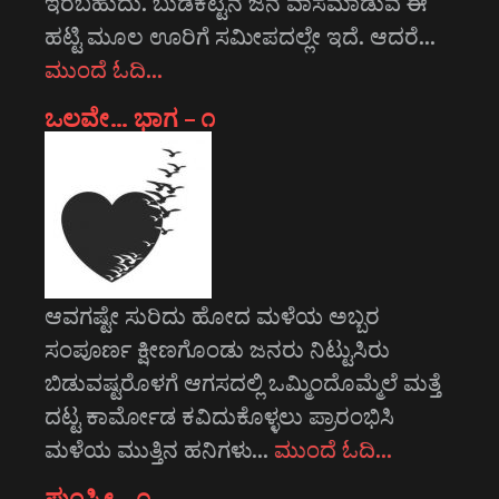
ಇರಬಹುದು. ಬುಡಕಟ್ಟಿನ ಜನ ವಾಸಮಾಡುವ ಈ
ಹಟ್ಟಿ ಮೂಲ ಊರಿಗೆ ಸಮೀಪದಲ್ಲೇ ಇದೆ. ಆದರೆ…
ಮುಂದೆ ಓದಿ…
ಒಲವೇ… ಭಾಗ – ೧
ಆವಗಷ್ಟೇ ಸುರಿದು ಹೋದ ಮಳೆಯ ಅಬ್ಬರ
ಸಂಪೂರ್ಣ ಕ್ಷೀಣಗೊಂಡು ಜನರು ನಿಟ್ಟುಸಿರು
ಬಿಡುವಷ್ಟರೊಳಗೆ ಆಗಸದಲ್ಲಿ ಒಮ್ಮಿಂದೊಮ್ಮೆಲೆ ಮತ್ತೆ
ದಟ್ಟ ಕಾರ್ಮೋಡ ಕವಿದುಕೊಳ್ಳಲು ಪ್ರಾರಂಭಿಸಿ
ಮಳೆಯ ಮುತ್ತಿನ ಹನಿಗಳು…
ಮುಂದೆ ಓದಿ…
ಪುಂಸ್ತ್ರೀ – ೧