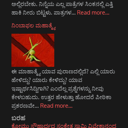
ಅಲ್ಲಿರಬೇಕು. ನಿನ್ನೆಯ ಎಲ್ಲ ಪಾತ್ರೆಗಳ ಸಿಂಕನಲ್ಲಿ ಎತ್ತಿ
ಹಾಕಿ ನೀರು ಬಿಟ್ಟಳು. ಪಾತ್ರಗಳ…
Read more…
ನಿಂಬಾಫಲ ಮಹಾತ್ಮ್ಯೆ
ಈ ಮಾಹಾತ್ಮ್ಯೆ ಯಾವ ಪುರಾಣದಲ್ಲಿದೆ? ಎಲ್ಲಿ ಯಾರು
ಹೇಳಿದ್ದು? ಯಾರು ಕೇಳಿದ್ದು? ಯಾವ
ಇಷ್ಟಾರ್ಥಸಿದ್ದಿಗಾಗಿ? ಎಂದೆಲ್ಲ ಪ್ರಶ್ನೆಗಳನ್ನು ನೀವು
ಕೇಳಬಹುದು. ಉತ್ತರ ಹೇಳುತ್ತಾ ಹೋದರೆ ಪೀಠಿಕಾ
ಪ್ರಕರಣವೇ…
Read more…
ಬರಹ
ಕೋಮು ಸೌಹಾರ್ದದ ಸಂಕೇತ ಸ್ವಾಮಿ ವಿವೇಕಾನಂದ