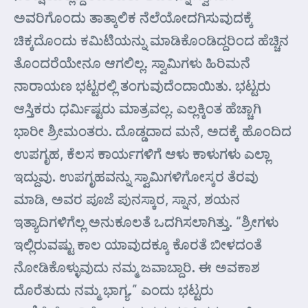
ಅವರಿಗೊಂದು ತಾತ್ಕಾಲಿಕ ನೆಲೆಯೋದಗಿಸುವುದಕ್ಕೆ
ಚಿಕ್ಕದೊಂದು ಕಮಿಟಿಯನ್ನು ಮಾಡಿಕೊಂಡಿದ್ದರಿಂದ ಹೆಚ್ಚಿನ
ತೊಂದರೆಯೇನೂ ಆಗಲಿಲ್ಲ. ಸ್ವಾಮಿಗಳು ಹಿರಿಮನೆ
ನಾರಾಯಣ ಭಟ್ಟರಲ್ಲಿ ತಂಗುವುದೆಂದಾಯಿತು. ಭಟ್ಟರು
ಆಸ್ತಿಕರು ಧರ್ಮಿಷ್ಟರು ಮಾತ್ರವಲ್ಲ. ಎಲ್ಲಕ್ಕಿಂತ ಹೆಚ್ಚಾಗಿ
ಭಾರೀ ಶ್ರೀಮಂತರು. ದೊಡ್ಡದಾದ ಮನೆ, ಅದಕ್ಕೆ ಹೊಂದಿದ
ಉಪಗೃಹ, ಕೆಲಸ ಕಾರ್ಯಗಳಿಗೆ ಆಳು ಕಾಳುಗಳು ಎಲ್ಲಾ
ಇದ್ದುವು. ಉಪಗೃಹವನ್ನು ಸ್ವಾಮಿಗಳಿಗೋಸ್ಕರ ತೆರವು
ಮಾಡಿ, ಅವರ ಪೂಜೆ ಪುನಸ್ಕಾರ, ಸ್ನಾನ, ಶಯನ
ಇತ್ಯಾದಿಗಳಿಗೆಲ್ಲ ಅನುಕೂಲತೆ ಒದಗಿಸಲಾಗಿತ್ತು. “ಶ್ರೀಗಳು
ಇಲ್ಲಿರುವಷ್ಟು ಕಾಲ ಯಾವುದಕ್ಕೂ ಕೊರತೆ ಬೀಳದಂತೆ
ನೋಡಿಕೊಳ್ಳುವುದು ನಮ್ಮ ಜವಾಬ್ದಾರಿ. ಈ ಅವಕಾಶ
ದೊರೆತುದು ನಮ್ಮ ಭಾಗ್ಯ.” ಎಂದು ಭಟ್ಟರು