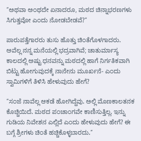
“ಅಥವಾ ಅಂಥದೇ ಏನಾದರೂ, ಮಠದ ಚಿನ್ನಾಭರಣಗಳು
ಸಿಗುತ್ತವೋ ಎಂದು ನೋಡಬೇಡವೆ?”
ಪಾರುಪತ್ತೆಗಾರರು ತುಸು ಹೊತ್ತು ಚಿಂತೆಗೊಳಗಾದರು.
ಅವೆಲ್ಲ ನನ್ನ ಮನೆಯಲ್ಲಿ ಭದ್ರವಾಗಿವೆ; ಚಾತುರ್ಮಾಸ್ಯ
ಕಾಲದಲ್ಲಿ ಅಷ್ಟು ಧನವನ್ನು ಮಠದಲ್ಲಿ ಹಾಗೆ ನಿರ್ಗತಿಕವಾಗಿ
ಬಿಟ್ಟು ಹೋಗುವುದಕ್ಕೆ ನಾನೇನು ಮೂರ್ಖನೆ- ಎಂದು
ಸ್ವಾಮಿಗಳಿಗೆ ತಿಳಿಸಿ ಹೇಳುವುದು ಹೇಗೆ?
“ಸಂಜೆ ನಾವೆಲ್ಲ ಆಕಡೆ ಹೋಗಿದ್ದೆವು. ಅಲ್ಲಿ ಮೊಣಕಾಲತನಕ
ಕೊಚ್ಚಿಯಿದೆ. ಮಠದ ಪಂಚಾಂಗವೇ ಕಾಣಿಸುತ್ತಿಲ್ಲ. ಇನ್ನು
ಗುಡಿಯ ನಿವೇಶನ ಎಲ್ಲಿದೆ ಎಂದು ಹೇಳುವುದು ಹೇಗೆ? ಈ
ಬಗ್ಗೆ ಶ್ರೀಗಳು ಚಿಂತೆ ಹಚ್ಚಿಕೊಳ್ಳಬಾರದು.”