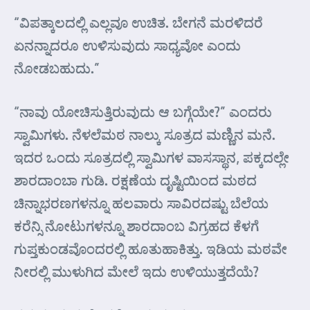
“ವಿಪತ್ಕಾಲದಲ್ಲಿ ಎಲ್ಲವೂ ಉಚಿತ. ಬೇಗನೆ ಮರಳಿದರೆ
ಏನನ್ನಾದರೂ ಉಳಿಸುವುದು ಸಾಧ್ಯವೋ ಎಂದು
ನೋಡಬಹುದು.”
“ನಾವು ಯೋಚಿಸುತ್ತಿರುವುದು ಆ ಬಗ್ಗೆಯೇ?” ಎಂದರು
ಸ್ವಾಮಿಗಳು. ನೆಳಲೆಮಠ ನಾಲ್ಕು ಸೂತ್ರದ ಮಣ್ಣಿನ ಮನೆ.
ಇದರ ಒಂದು ಸೂತ್ರದಲ್ಲಿ ಸ್ವಾಮಿಗಳ ವಾಸಸ್ಥಾನ, ಪಕ್ಕದಲ್ಲೇ
ಶಾರದಾಂಬಾ ಗುಡಿ. ರಕ್ಷಣೆಯ ದೃಷ್ಟಿಯಿಂದ ಮಠದ
ಚಿನ್ನಾಭರಣಗಳನ್ನೂ ಹಲವಾರು ಸಾವಿರದಷ್ಟು ಬೆಲೆಯ
ಕರೆನ್ಸಿ ನೋಟುಗಳನ್ನೂ ಶಾರದಾಂಬ ವಿಗ್ರಹದ ಕೆಳಗೆ
ಗುಪ್ತಕುಂಡವೊಂದರಲ್ಲಿ ಹೂತುಹಾಕಿತ್ತು. ಇಡಿಯ ಮಠವೇ
ನೀರಲ್ಲಿ ಮುಳುಗಿದ ಮೇಲೆ ಇದು ಉಳಿಯುತ್ತದೆಯೆ?