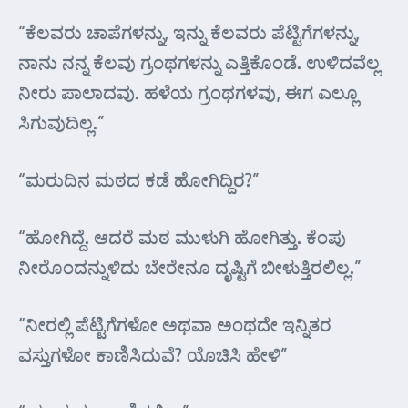
“ಕೆಲವರು ಚಾಪೆಗಳನ್ನು, ಇನ್ನು ಕೆಲವರು ಪೆಟ್ಟಿಗೆಗಳನ್ನು,
ನಾನು ನನ್ನ ಕೆಲವು ಗ್ರಂಥಗಳನ್ನು ಎತ್ತಿಕೊಂಡೆ. ಉಳಿದವೆಲ್ಲ
ನೀರು ಪಾಲಾದವು. ಹಳೆಯ ಗ್ರಂಥಗಳವು, ಈಗ ಎಲ್ಲೂ
ಸಿಗುವುದಿಲ್ಲ.”
“ಮರುದಿನ ಮಠದ ಕಡೆ ಹೋಗಿದ್ದಿರ?”
“ಹೋಗಿದ್ದೆ. ಆದರೆ ಮಠ ಮುಳುಗಿ ಹೋಗಿತ್ತು. ಕೆಂಪು
ನೀರೊಂದನ್ನುಳಿದು ಬೇರೇನೂ ದೃಷ್ಟಿಗೆ ಬೀಳುತ್ತಿರಲಿಲ್ಲ.”
“ನೀರಲ್ಲಿ ಪೆಟ್ಟಿಗೆಗಳೋ ಅಥವಾ ಅಂಥದೇ ಇನ್ನಿತರ
ವಸ್ತುಗಳೋ ಕಾಣಿಸಿದುವೆ? ಯೊಚಿಸಿ ಹೇಳಿ”