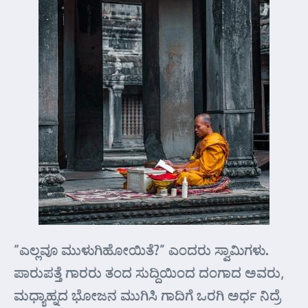
“ಎಲ್ಲವೂ ಮುಳುಗಿಹೋಯಿತೆ?” ಎಂದರು ಸ್ವಾಮಿಗಳು.
ಪಾರುಪತ್ತೆ ಗಾರರು ತಂದ ಸುದ್ದಿಯಿಂದ ದಂಗಾದ ಅವರು,
ಮಧ್ಯಾಹ್ನದ ಭೋಜನ ಮುಗಿಸಿ ಗಾದಿಗೆ ಒರಗಿ ಅರ್ಧ ನಿದ್ರೆ