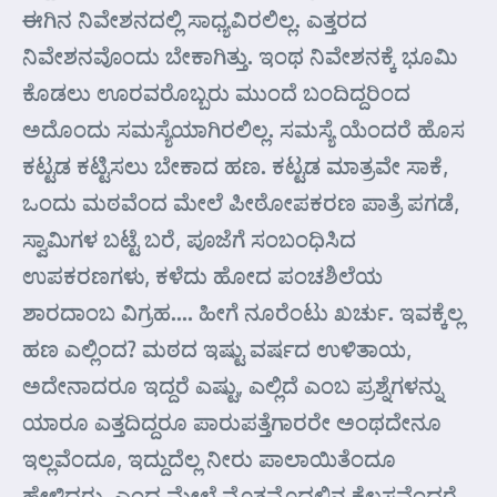
ಈಗಿನ ನಿವೇಶನದಲ್ಲಿ ಸಾಧ್ಯವಿರಲಿಲ್ಲ. ಎತ್ತರದ
ನಿವೇಶನವೊಂದು ಬೇಕಾಗಿತ್ತು. ಇಂಥ ನಿವೇಶನಕ್ಕೆ ಭೂಮಿ
ಕೊಡಲು ಊರವರೊಬ್ಬರು ಮುಂದೆ ಬಂದಿದ್ದರಿಂದ
ಅದೊಂದು ಸಮಸ್ಯೆಯಾಗಿರಲಿಲ್ಲ. ಸಮಸ್ಯೆ ಯೆಂದರೆ ಹೊಸ
ಕಟ್ಟಡ ಕಟ್ಟಿಸಲು ಬೇಕಾದ ಹಣ. ಕಟ್ಟಡ ಮಾತ್ರವೇ ಸಾಕೆ,
ಒಂದು ಮಠವೆಂದ ಮೇಲೆ ಪೀಠೋಪಕರಣ ಪಾತ್ರೆ ಪಗಡೆ,
ಸ್ವಾಮಿಗಳ ಬಟ್ಟೆ ಬರೆ, ಪೂಜೆಗೆ ಸಂಬಂಧಿಸಿದ
ಉಪಕರಣಗಳು, ಕಳೆದು ಹೋದ ಪಂಚಶಿಲೆಯ
ಶಾರದಾಂಬ ವಿಗ್ರಹ…. ಹೀಗೆ ನೂರೆಂಟು ಖರ್ಚು. ಇವಕ್ಕೆಲ್ಲ
ಹಣ ಎಲ್ಲಿಂದ? ಮಠದ ಇಷ್ಟು ವರ್ಷದ ಉಳಿತಾಯ,
ಅದೇನಾದರೂ ಇದ್ದರೆ ಎಷ್ಟು, ಎಲ್ಲಿದೆ ಎಂಬ ಪ್ರಶ್ನೆಗಳನ್ನು
ಯಾರೂ ಎತ್ತದಿದ್ದರೂ ಪಾರುಪತ್ತೆಗಾರರೇ ಅಂಥದೇನೂ
ಇಲ್ಲವೆಂದೂ, ಇದ್ದುದೆಲ್ಲ ನೀರು ಪಾಲಾಯಿತೆಂದೂ
ಹೇಳಿದರು. ಎಂದ ಮೇಲೆ ಮೊತ್ತಮೊದಲಿನ ಕೆಲಸವೆಂದರೆ