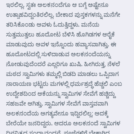
ಇರಲಿಲ್ಲ. ಸ್ವತಃ ಅಲಕನಂದೆಗೂ ಆ ಬಗ್ಗೆ ಅಷ್ಟೇನೂ
ಉತ್ಸಾಹವಿದ್ದಂತಿರಲಿಲ್ಲ. ಬೇಕಾದ ಪುಸ್ತಕಗಳನ್ನು ಮನೆಗೇ
ತರಿಸಿಕೊಂಡು ಅವಳು ಓದುತ್ತಿದ್ದಳು. ಮನೆಯ
ಸುತ್ತಮುತ್ತಲು ಹೂದೋಟ ಬೆಳಿಸಿ ಹೊಗಿಡಗಳ ಆರೈಕೆ
ಮಾಡುವುದು ಅವಳ ಇನ್ನೊಂದು ಹವ್ಯಾಸವಾಗಿತ್ತು. ಈ
ಹೂದೋಟದಲ್ಲಿ ಸುಳಿದಾಡುವ ಅಲಕನಂದೆಯನ್ನು
ನೋಡುವುದೆಂದರೆ ಎಲ್ಲರಿಗೂ ಖುಷಿ. ಹೀಗಿರುತ್ತ, ನೆಳಲೆ
ಮಠದ ಸ್ವಾಮಿಗಳು ತಮ್ಮಲ್ಲಿ ಬಿಡದಿ ಮಾಡಲು ಒಪ್ಪಿದಾಗ
ನಾರಾಯಣ ಭಟ್ಟರು ಮಗಳಲ್ಲಿ ಧರ್ಮಶ್ರದ್ಧೆ ಹೆಚ್ಚಲಿ ಎಂಬ
ಉದ್ದೇಶದಿಂದ ಆಕೆಯನ್ನು ಸ್ವಾಮಿಗಳ ಸೇವೆಗೆ ಹಚ್ಚಿದ್ದು
ಸಹಜವೇ ಆಗಿತ್ತು. ಸ್ವಾಮಿಗಳ ಸೇವೆಗೆ ವಾಸ್ತವವಾಗಿ
ಅಲಕನಂದೆಯ ಅಗತ್ಯವೇನೂ ಇದ್ದಿರಲಿಲ್ಲ; ಅದಕ್ಕೆ
ಬೇರೆಯೇ ಜನರಿದ್ದರು. ಆದರೂ ಅಲಕನಂದೆ ಸ್ವಾಮಿಗಳ
ದಿನನಿತ್ಯದ ಸಂಧ್ಯಾವಂದನೆ, ಪೂಜೆಗಳಿಗೆ ಬೇಕಾಗಿದ್ದ