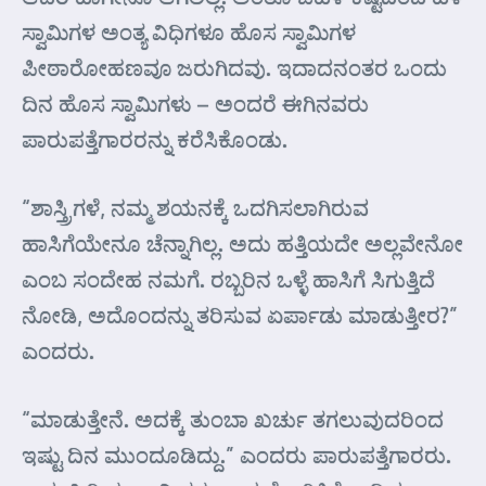
ಸ್ವಾಮಿಗಳ ಅಂತ್ಯ ವಿಧಿಗಳೂ ಹೊಸ ಸ್ವಾಮಿಗಳ
ಪೀಠಾರೋಹಣವೂ ಜರುಗಿದವು. ಇದಾದನಂತರ ಒಂದು
ದಿನ ಹೊಸ ಸ್ವಾಮಿಗಳು – ಅಂದರೆ ಈಗಿನವರು
ಪಾರುಪತ್ತೆಗಾರರನ್ನು ಕರೆಸಿಕೊಂಡು.
“ಶಾಸ್ತ್ರಿಗಳೆ, ನಮ್ಮ ಶಯನಕ್ಕೆ ಒದಗಿಸಲಾಗಿರುವ
ಹಾಸಿಗೆಯೇನೂ ಚೆನ್ನಾಗಿಲ್ಲ. ಅದು ಹತ್ತಿಯದೇ ಅಲ್ಲವೇನೋ
ಎಂಬ ಸಂದೇಹ ನಮಗೆ. ರಬ್ಬರಿನ ಒಳ್ಳೆ ಹಾಸಿಗೆ ಸಿಗುತ್ತಿದೆ
ನೋಡಿ, ಅದೊಂದನ್ನು ತರಿಸುವ ಏರ್ಪಾಡು ಮಾಡುತ್ತೀರ?”
ಎಂದರು.
“ಮಾಡುತ್ತೇನೆ. ಅದಕ್ಕೆ ತುಂಬಾ ಖರ್ಚು ತಗಲುವುದರಿಂದ
ಇಷ್ಟು ದಿನ ಮುಂದೂಡಿದ್ದು.” ಎಂದರು ಪಾರುಪತ್ತೆಗಾರರು.