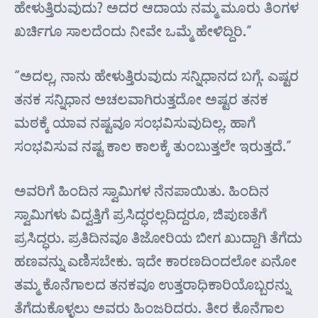
ಹೇಳುತ್ತಿರುವುದು? ಅದರ ಆದಾಯ ನಮ್ಮ ಮೂರು ತಿಂಗಳ
ಖರ್ಚಿಗೂ ಸಾಲದೆಂದು ನೀವೇ ಒಮ್ಮೆ ಹೇಳಿದ್ದಿರಿ.”
“ಅದಲ್ಲ, ನಾನು ಹೇಳುತ್ತಿರುವುದು ಸನ್ನಿಧಾನದ ಬಗ್ಗೆ. ಎಷ್ಟರ
ತನಕ ಸನ್ನಿಧಾನ ಅಚಲವಾಗಿರುತ್ತದೋ ಅಷ್ಟರ ತನಕ
ಮಠಕ್ಕೆ ಯಾವ ನಷ್ಟವೂ ಸಂಭವಿಸುವುದಿಲ್ಲ. ಹಾಗೆ
ಸಂಭವಿಸುವ ನಷ್ಟ ಕಾಲ ಕಾಲಕ್ಕೆ ತುಂಬುತ್ತಲೇ ಇರುತ್ತದೆ.”
ಅವರಿಗೆ ಹಿಂದಿನ ಸ್ವಾಮಿಗಳ ನೆನಪಾಯಿತು. ಹಿಂದಿನ
ಸ್ವಾಮಿಗಳು ವಿದ್ವತ್ತಿಗೆ ಪ್ರಸಿದ್ಧರಲ್ಲದಿದ್ದರೂ, ಜಿಪುಣತೆಗೆ
ಪ್ರಸಿದ್ಧರು. ಪ್ರತಿದಿನವೂ ತಿಜೋರಿಯ ಬೀಗ ಖುದ್ದಾಗಿ ತೆಗೆದು
ಹಣವನ್ನು ಎಣಿಸಬೇಕು. ಇದೇ ಕಾರಣದಿಂದಲೋ ಏನೋ
ತಮ್ಮ ಕೊನೆಗಾಲದ ತನಕವೂ ಉತ್ತರಾಧಿಕಾರಿಯೊಬ್ಬರನ್ನು
ತೆಗೆದುಕೊಳ್ಳಲು ಅವರು ಹಿಂಜರಿದರು. ತೀರ ಕೊನೆಗಾಲ