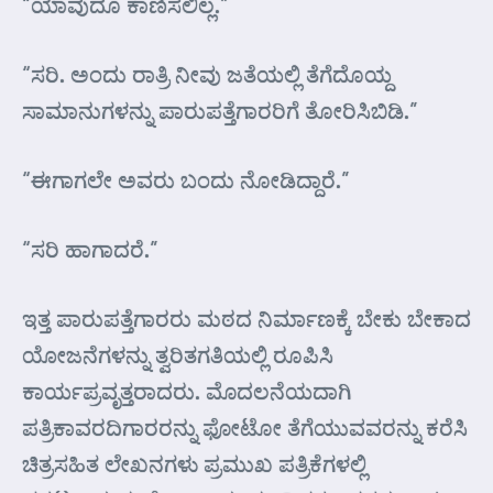
“ಯಾವುದೂ ಕಾಣಿಸಲಿಲ್ಲ.”
“ಸರಿ. ಅಂದು ರಾತ್ರಿ ನೀವು ಜತೆಯಲ್ಲಿ ತೆಗೆದೊಯ್ದ
ಸಾಮಾನುಗಳನ್ನು ಪಾರುಪತ್ತೆಗಾರರಿಗೆ ತೋರಿಸಿಬಿಡಿ.”
“ಈಗಾಗಲೇ ಅವರು ಬಂದು ನೋಡಿದ್ದಾರೆ.”
“ಸರಿ ಹಾಗಾದರೆ.”
ಇತ್ತ ಪಾರುಪತ್ತೆಗಾರರು ಮಠದ ನಿರ್ಮಾಣಕ್ಕೆ ಬೇಕು ಬೇಕಾದ
ಯೋಜನೆಗಳನ್ನು ತ್ವರಿತಗತಿಯಲ್ಲಿ ರೂಪಿಸಿ
ಕಾರ್ಯಪ್ರವೃತ್ತರಾದರು. ಮೊದಲನೆಯದಾಗಿ
ಪತ್ರಿಕಾವರದಿಗಾರರನ್ನು ಫೋಟೋ ತೆಗೆಯುವವರನ್ನು ಕರೆಸಿ
ಚಿತ್ರಸಹಿತ ಲೇಖನಗಳು ಪ್ರಮುಖ ಪತ್ರಿಕೆಗಳಲ್ಲಿ