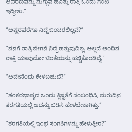
ಆವರಣವನ್ನು ನುಗ್ಗುವ ಹೊತ್ತು ರಾತ್ರಿ ಒಂದು ಗಂಟಿ
ಇದ್ದೀತು.”
“ಅಷ್ಟರವರೆಗೂ ನಿದ್ದೆ ಬಂದಿರಲಿಲ್ಲವೆ?”
“ನನಗೆ ರಾತ್ರಿ ಬೇಗನೆ ನಿದ್ದೆ ಹತ್ತುವುದಿಲ್ಲ. ಅಲ್ಲದೆ ಅಂದಿನ
ರಾತ್ರಿ ಯಾವುದೋ ಚಿಂತೆಯನ್ನು ಹಚ್ಚಿಕೊಂಡಿದ್ದೆ.”
“ಅದೇನೆಂದು ಕೇಳಬಹುದೆ?”
“ಶಂಕರಭಾಷ್ಯದ ಒಂದು ಕ್ಲಿಷ್ಟತೆಗೆ ಸಂಬಂಧಿಸಿ, ಮರುದಿನ
ತರಗತಿಯಲ್ಲಿ ಅದನ್ನು ಬಿಡಿಸಿ ಹೇಳಬೇಕಾಗಿತ್ತು.”
“ತರಗತಿಯಲ್ಲಿ ಇಂಥ ಸಂಗತಿಗಳನ್ನು ಹೇಳುತ್ತೀರ?”