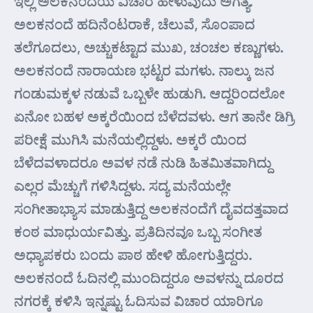
ಇಲ್ಲಿ ಅಲಕನಂದೆಯ ವಿಚಾರ ಹೇಳುವುದು ಅಗತ್ಯ.
ಅಲಕನಂದೆ ಹದಿನೆಂಟರಾಕೆ, ಚೆಲುವೆ, ಸೊಂಪಾದ
ತಲೆಗೂದಲು, ಅಚ್ಚುಕಟ್ಟಾದ ಮುಖ, ಚಂಚಲ ಕಣ್ಣುಗಳು.
ಅಲಕನಂದೆ ನಾರಾಯಣ ಭಟ್ಟರ ಮಗಳು. ನಾಲ್ಕು ಜನ
ಗಂಡುಮಕ್ಕಳ ನಡುವೆ ಒಬ್ಬಳೇ ಹುಡುಗಿ. ಆದ್ದರಿಂದಲೋ
ಏನೋ ಬಹಳ ಅಕ್ಕರೆಯಿಂದ ಬೆಳೆದವಳು. ಆಗ ತಾನೇ ಡಿಗ್ರಿ
ಪರೀಕ್ಷೆ ಮುಗಿಸಿ ಮನೆಯಲ್ಲಿದ್ದಳು. ಅಕ್ಕರೆ ಯಿಂದ
ಬೆಳೆದವಳಾದರೂ ಅವಳ ನಡೆ ನುಡಿ ಹಿತಮಿತವಾಗಿದ್ದು
ಎಲ್ಲರ ಮೆಚ್ಚುಗೆ ಗಳಿಸಿದ್ದಳು. ಸದ್ಯ ಮನೆಯಲ್ಲೇ
ಸಂಗೀತಾಭ್ಯಾಸ ಮಾಡುತ್ತಿದ್ದ ಅಲಕನಂದೆಗೆ ದೈವದತ್ತವಾದ
ಕಂಠ ಮಾಧುರ್ಯವಿತ್ತು. ಪ್ರತಿದಿನವೂ ಒಬ್ಬ ಸಂಗೀತ
ಅಧ್ಯಾಪಕರು ಬಂದು ಪಾಠ ಹೇಳಿ ಹೋಗುತ್ತಿದ್ದರು.
ಅಲಕನಂದೆ ಓದಿನಲ್ಲಿ ಮುಂದಿದ್ದರೂ ಅವಳನ್ನು ದೂರದ
ನಗರಕ್ಕೆ ಕಳಿಸಿ ಇನ್ನಷ್ಟು ಓದಿಸುವ ವಿಚಾರ ಯಾರಿಗೂ