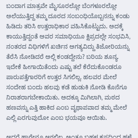
ಬಂದಾಗ ಮಾತ್ರವೇ ಮೈಸೂರಲ್ಲೋ ಬೆಂಗಳೂರಲ್ಲೋ
ಅಲೆಯುತ್ತಿದ್ದ ತಮ್ಮ ದೂರದ ಸಂಬಂಧಿಯೊಬ್ಬನನ್ನು ಕಂಡು
ಹಿಡಿದು ತರಿಸಿ ಉತ್ತರಾಧಿಕಾರ ವಹಿಸಿಕೊಟ್ಟುದು. ಅದಕ್ಕೆ
ಕಾಯುತ್ತಿದ್ದಂತೆ ಅವರ ಸಮಾಧಿಯೂ ಕ್ಷಿಪ್ರದಲ್ಲೇ ಸಂಭವಿಸಿ,
ನಂತರದ ವಿಧಿಗಳಿಗೆ ಖರ್ಚಿನ ಅಗತ್ಯವಿದ್ದು ತಿಜೋರಿಯನ್ನು
ತೆರೆಸಿ ನೋಡಿದರೆ ಅಲ್ಲಿ ಕಂಡದ್ದೇನು? ಬರಿಯ ಶೂನ್ಯ.
ಇದೇಕೆ ಹೀಗಾಯಿತೆಂದು ಎಷ್ಟು ತಲೆ ಕೆರೆದುಕೊಂಡರೂ
ಪಾರುಪತ್ತೆಗಾರರಿಗೆ ಉತ್ತರ ಸಿಗಲಿಲ್ಲ. ಹಲವರ ಮೇಲೆ
ಸಂದೇಹ ಬಂದು ಹಲವು ಕಡೆ ಹುಡುಕಿ ನೋಡಿ ಕೊನೆಗೂ
ನಿರಾಶರಾಗಬೇಕಾಯಿತು. ಅದಕ್ಕೂ ಮಿಗಿಲಾಗಿ, ಮಠದ
ಹಣವನ್ನು ಎತ್ತಿ ಹಾಕಿದ ಎಂಬ ವೃಥಾಪವಾದ ತಮ್ಮ ಮೇಲೆ
ಎಲ್ಲಿ ಎರಗುವುದೋ ಎಂಬ ಭಯವೂ ಆಯಿತು.
ಆದರೆ ಹಾಗೇನೂ ಆಗಲಿಲ್ಲ. ಅಂತೂ ಬಹಳ ಕಷ್ಟದಿಂದ ಹಳೆ