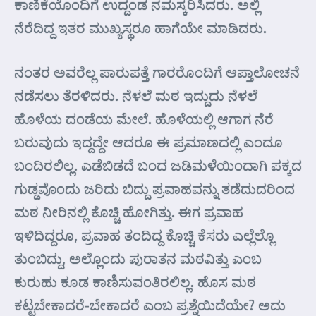
ಕಾಣಿಕೆಯೊಂದಿಗೆ ಉದ್ದಂಡ ನಮಸ್ಕರಿಸಿದರು. ಅಲ್ಲಿ
ನೆರೆದಿದ್ದ ಇತರ ಮುಖ್ಯಸ್ಥರೂ ಹಾಗೆಯೇ ಮಾಡಿದರು.
ನಂತರ ಅವರೆಲ್ಲ ಪಾರುಪತ್ತೆ ಗಾರರೊಂದಿಗೆ ಆಪ್ತಾಲೋಚನೆ
ನಡೆಸಲು ತೆರಳಿದರು. ನೆಳಲೆ ಮಠ ಇದ್ದುದು ನೆಳಲೆ
ಹೊಳೆಯ ದಂಡೆಯ ಮೇಲೆ. ಹೊಳೆಯಲ್ಲಿ ಆಗಾಗ ನೆರೆ
ಬರುವುದು ಇದ್ದದ್ದೇ ಆದರೂ ಈ ಪ್ರಮಾಣದಲ್ಲಿ ಎಂದೂ
ಬಂದಿರಲಿಲ್ಲ. ಎಡೆಬಿಡದೆ ಬಂದ ಜಡಿಮಳೆಯಿಂದಾಗಿ ಪಕ್ಕದ
ಗುಡ್ಡವೊಂದು ಜರಿದು ಬಿದ್ದು ಪ್ರವಾಹವನ್ನು ತಡೆದುದರಿಂದ
ಮಠ ನೀರಿನಲ್ಲಿ ಕೊಚ್ಚಿ ಹೋಗಿತ್ತು. ಈಗ ಪ್ರವಾಹ
ಇಳಿದಿದ್ದರೂ, ಪ್ರವಾಹ ತಂದಿದ್ದ ಕೊಚ್ಚಿ ಕೆಸರು ಎಲ್ಲೆಲ್ಲೊ
ತುಂಬಿದ್ದು, ಅಲ್ಲೊಂದು ಪುರಾತನ ಮಠವಿತ್ತು ಎಂಬ
ಕುರುಹು ಕೂಡ ಕಾಣಿಸುವಂತಿರಲಿಲ್ಲ. ಹೊಸ ಮಠ
ಕಟ್ಟಬೇಕಾದರೆ-ಬೇಕಾದರೆ ಎಂಬ ಪ್ರಶ್ನೆಯಿದೆಯೇ? ಅದು