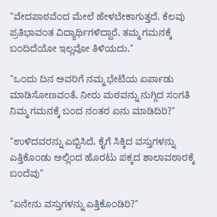
“ವೇದಪಾಠವೆಂದ ಮೇಲೆ ಹೇಳಬೇಕಾಗುತ್ತದೆ. ಕೆಲವು
ಪ್ರತಿಭಾವಂತ ವಿದ್ಯಾರ್ಥಿಗಳಿದ್ದಾರೆ. ತಮ್ಮ ಗಮನಕ್ಕೆ
ಬಂದಿದೆಯೋ ಇಲ್ಲವೋ ತಿಳಿಯದು.”
“ಒಂದು ದಿನ ಅವರಿಗೆ ನಮ್ಮ ಭೇಟಿಯ ಏರ್ಪಾಡು
ಮಾಡಿಸೋಣವಂತೆ. ನೀರು ಮಠವನ್ನು ನುಗ್ಗಿದ ಸಂಗತಿ
ನಿಮ್ಮ ಗಮನಕ್ಕೆ ಬಂದ ನಂತರ ಏನು ಮಾಡಿದಿರಿ?”
“ಉಳಿದವರನ್ನು ಎಬ್ಬಿಸಿದೆ. ಕೈಗೆ ಸಿಕ್ಕಿದ ವಸ್ತುಗಳನ್ನು
ಎತ್ತಿಕೊಂಡು ಅಲ್ಲಿಂದ ಹೊರಟು ಪಕ್ಕದ ಶಾಲಾವಠಾರಕ್ಕೆ
ಬಂದೆವು”
“ಏನೇನು ವಸ್ತುಗಳನ್ನು ಎತ್ತಿಕೊಂಡಿರಿ?”