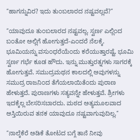
“ಹಾಗನ್ನುವಿರ? ಇದು ತುಂಬಲಾರದ ನಷ್ಟವಲ್ಲವೆ?”
“ಯಾವುದೂ ತುಂಬಲಾರದ ನಷ್ಟವಲ್ಲ. ಸ್ವರ್ಣ ಎಲ್ಲಿಂದ
ಬಂತೋ ಅಲ್ಲಿಗೆ ಹೋಗುತ್ತದೆ-ಎಂದರೆ ನೆಲಕ್ಕೆ.
ಭೂಮಿಯನ್ನು ವಸುಂಧರೆಯೆಂದು ಕರೆಯುತ್ತಾರಷ್ಟೆ. ಭೂಮಿ
ಸ್ವರ್ಣ ಗರ್ಭೆ ಕೂಡ ಹೌದು. ಇನ್ನು ಮುತ್ತುರತ್ನಗಳು ಸಾಗರಕ್ಕೆ
ಹೋಗುತ್ತವೆ. ಸಮುದ್ರಮಥನ ಕಾಲದಲ್ಲಿ ಅವುಗಳನ್ನು
ಸಮುದ್ರ ರಾಜನಿಂದ ತೆಗೆಯಲಾಯಿತೆಂದು ಪುರಾಣ
ಹೇಳುತ್ತದೆ. ಪುರಾಣಗಳು ಸತ್ಯವನ್ನೇ ಹೇಳುತ್ತವೆ. ಶ್ರೀಗಳು
ಇದಕ್ಕೆಲ್ಲ ಬೇಸರಿಸಬಾರದು. ಮಠದ ಅತ್ಯಮೂಲವಾದ
ಆಸ್ತಿಯಿರುವ ತನಕ ಯಾವುದೂ ನಷ್ಟವಾಗುವುದಿಲ್ಲ.”
“ನಾಲ್ಕೆಕೆರೆ ಅಡಿಕೆ ತೋಟದ ಬಗ್ಗೆ ತಾನೆ ನೀವು