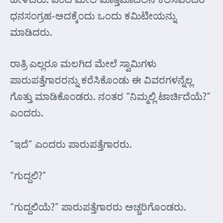
ಧನಸಂಗ್ರಹ-ಅದಕ್ಕೆಂದು ಒಂದು ಕಮಿಟೀಯನ್ನು
ಮಾಡಿದರು.
ರಾತ್ರಿ ಎಲ್ಲರೂ ಮಲಗಿದ ಮೇಲೆ ಸ್ವಾಮಿಗಳು
ಪಾರುಪತ್ತೆಗಾರರನ್ನು ಕರೆಸಿಕೊಂಡು ಈ ವಿವರಗಳನ್ನೆಲ್ಲ
ಗೊತ್ತು ಮಾಡಿಕೊಂಡರು. ನಂತರ “ನಿಮ್ಮಲ್ಲಿ ಟಾರ್ಚಿದೆಯೆ?”
ಎಂದರು.
“ಇದೆ” ಎಂದರು ಪಾರುಪತ್ತೆಗಾರರು.
“ಗುದ್ದಲಿ?”
“ಗುದ್ದಲಿಯೆ?” ಪಾರುಪತ್ತೆಗಾರರು ಅಚ್ಚರಿಗೊಂಡರು.