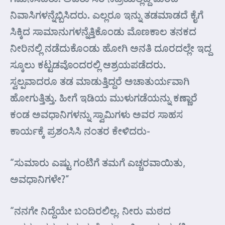
ನಿವಾಸಿಗಳನ್ನೆಬ್ಬಿಸಿದರು. ಎಲ್ಲರೂ ಇನ್ನು ತಡಮಾಡದೆ ಕೈಗೆ
ಸಿಕ್ಕಿದ ಸಾಮಾನುಗಳನ್ನೆತ್ತಿಕೊಂಡು ಮೊಣಕಾಲ ತನಕದ
ನೀರಿನಲ್ಲಿ ನಡೆದುಕೊಂಡು ಹೋಗಿ ಅನತಿ ದೂರದಲ್ಲೇ ಇದ್ದ
ಸ್ಕೂಲು ಕಟ್ಟಡವೊಂದರಲ್ಲಿ ಆಶ್ರಯಪಡೆದರು.
ಸ್ವಲ್ಪವಾದರೂ ತಡ ಮಾಡುತ್ತಿದ್ದರೆ ಅಚಾತುರ್ಯವಾಗಿ
ಹೋಗುತ್ತಿತ್ತು. ಹೀಗೆ ಇಡಿಯ ಮುಳುಗಡೆಯನ್ನು ಕಣ್ಣಾರೆ
ಕಂಡ ಅವಧಾನಿಗಳನ್ನು ಸ್ವಾಮಿಗಳು ಅವರ ಸಾಹಸ
ಕಾರ್ಯಕ್ಕೆ ಪ್ರಶಂಸಿಸಿ ನಂತರ ಕೇಳಿದರು-
“ಸುಮಾರು ಎಷ್ಟು ಗಂಟಿಗೆ ತಮಗೆ ಎಚ್ಚರವಾಯಿತು,
ಅವಧಾನಿಗಳೇ?”
“ನನಗೇ ನಿದ್ದೆಯೇ ಬಂದಿರಲಿಲ್ಲ. ನೀರು ಮಠದ