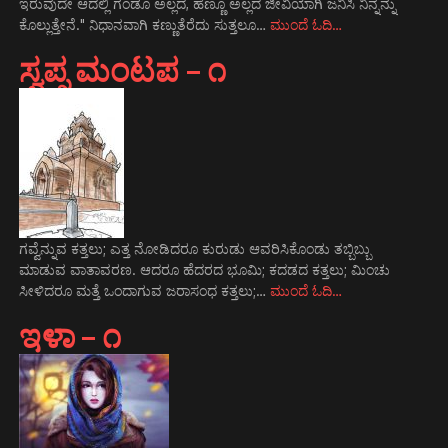
ಇರುವುದೇ ಆದಲ್ಲಿ ಗಂಡೂ ಅಲ್ಲದ, ಹೆಣ್ಣೂ ಅಲ್ಲದ ಜೀವಿಯಾಗಿ ಜನಿಸಿ ನಿನ್ನನ್ನು
ಕೊಲ್ಲುತ್ತೇನೆ." ನಿಧಾನವಾಗಿ ಕಣ್ಣುತೆರೆದು ಸುತ್ತಲೂ…
ಮುಂದೆ ಓದಿ…
ಸ್ವಪ್ನ ಮಂಟಪ – ೧
ಗವ್ವೆನ್ನುವ ಕತ್ತಲು; ಎತ್ತ ನೋಡಿದರೂ ಕುರುಡು ಆವರಿಸಿಕೊಂಡು ತಬ್ಬಿಬ್ಬು
ಮಾಡುವ ವಾತಾವರಣ. ಆದರೂ ಹೆದರದ ಭೂಮಿ; ಕದಡದ ಕತ್ತಲು; ಮಿಂಚು
ಸೀಳಿದರೂ ಮತ್ತೆ ಒಂದಾಗುವ ಜರಾಸಂಧ ಕತ್ತಲು;…
ಮುಂದೆ ಓದಿ…
ಇಳಾ – ೧