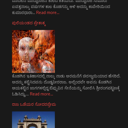
ಮೊದಲನೆ ಮುದ್ದುರಾಜನ ಕಾಲದ ಕತೆಯಿದು. ಮುದ್ದುರಾಜ ಸುಮಾರು
ಐವತ್ತನಾಲ್ಕು ವರ್ಷಗಳ ಕಾಲ ಕೊಡಗನ್ನು ಆಳಿ ಅದನ್ನು ಕಾವೇರಿಯಿಂದ
ಕುಮಾರಧಾರಾ…
Read more…
ಪುಲಿಯಂಡದ ಪ್ರೇತಾತ್ಮ
ಕೊಡಗಿನ ಇತಿಹಾಸದಲ್ಲಿ ನಾಲ್ಕು ನಾಡು ಅರಮನೆಗೆ ಚಿರಸ್ಥಾಯಿಯಾದ ಹೆಸರಿದೆ.
ಅದನ್ನು ಕಟ್ಟಿಸಿದವನು ದೊಡ್ಡವೀರರಾಜ. ಅಲ್ಲಿಂದಲೇ ಅವನು ಕೊಡಗಿನ
ಆಯಕಟ್ಟಿನ ಜಾಗಗಳಲ್ಲಿದ್ದ ಟಿಪ್ಪುವಿನ ಸೇನೆಯನ್ನು ಸೋಲಿಸಿ ಶ್ರೀರಂಗಪಟ್ಟಣಕ್ಕೆ
ಓಡಿಸಿದ್ದು.…
Read more…
ರಾಜ ಒಡೆಯರ ಸೋದರಪ್ರೇಮ