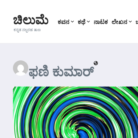
Skip to content
ಚಿಲುಮೆ
ಕವನ
ಕಥೆ
ನಾಟಕ
ಲೇಖನ
ಕನ್ನಡ ನಲ್ಬರಹ ತಾಣ
ಫಣಿ ಕುಮಾರ್‍