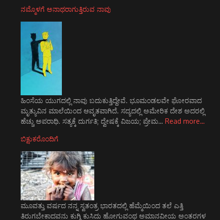
ನಮ್ಮೊಳಗೆ ಅನಾಥರಾಗುತ್ತಿರುವ ನಾವು
ಹಿಂಸೆಯ ಯುಗದಲ್ಲಿ ನಾವು ಬದುಕುತ್ತಿದ್ದೇವೆ. ಭೂಮಂಡಲವೇ ಘೋರವಾದ
ಮೃತ್ಯುವಿನ ಮಾಲೆಯಿಂದ ಆವೃತವಾಗಿದೆ. ಸದ್ಯದಲ್ಲಿ ಅಮೇರಿಕ ದೇಶ ಅದರಲ್ಲಿ
ಹೆಚ್ಚು ಅಪರಾಧಿ. ಸತ್ಯಕ್ಕೆ ದುರ್ಗತಿ; ದ್ವೇಷಕ್ಕೆ ವಿಜಯ; ಪ್ರೇಮ…
Read more…
ಬಿಕ್ಷುಕರೊಂದಿಗೆ
ಮೂವತ್ತು ವರ್ಷದ ನನ್ನ ಸ್ವತಂತ್ರ ಭಾರತದಲ್ಲಿ ಹೆಮ್ಮೆಯಿಂದ ತಲೆ ಎತ್ತಿ
ತಿರುಗಬೇಕಾದವನು ಕುಗ್ಗಿ ಕುಸಿದು ಹೋಗುವಂಥ ಅಮಾನವೀಯ ಅಂತರಗಳ