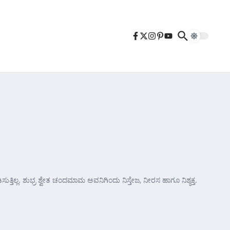
್ತಿಲ್ಲ. ಶುಭ್ರ ಶ್ವೇತ ಚಂದಮಾಮ ಅವನಿಗಿಂದು ನಿಸ್ತೇಜ, ನೀರಸ ಹಾಗೂ ನಿಶ್ಯಕ್ತ.