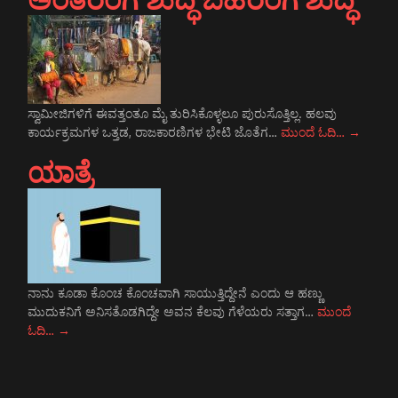
ಸ್ವಾಮೀಜಿಗಳಿಗೆ ಈವತ್ತಂತೂ ಮೈ ತುರಿಸಿಕೊಳ್ಳಲೂ ಪುರುಸೊತ್ತಿಲ್ಲ. ಹಲವು
ಕಾರ್ಯಕ್ರಮಗಳ ಒತ್ತಡ, ರಾಜಕಾರಣಿಗಳ ಭೇಟಿ ಜೊತೆಗ…
ಮುಂದೆ ಓದಿ…
→
ಯಾತ್ರೆ
ನಾನು ಕೂಡಾ ಕೊಂಚ ಕೊಂಚವಾಗಿ ಸಾಯುತ್ತಿದ್ದೇನೆ ಎಂದು ಆ ಹಣ್ಣು
ಮುದುಕನಿಗೆ ಅನಿಸತೊಡಗಿದ್ದೇ ಅವನ ಕೆಲವು ಗೆಳೆಯರು ಸತ್ತಾಗ…
ಮುಂದೆ
ಓದಿ…
→