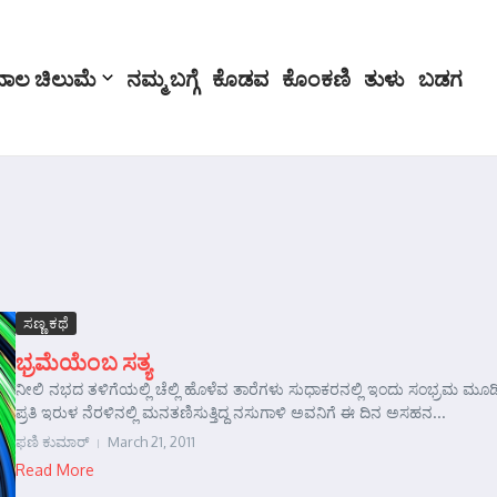
ಬಾಲ ಚಿಲುಮೆ
ನಮ್ಮ ಬಗ್ಗೆ
ಕೊಡವ
ಕೊಂಕಣಿ
ತುಳು
ಬಡಗ
ಸಣ್ಣ ಕಥೆ
ಭ್ರಮೆಯೆಂಬ ಸತ್ಯ
ನೀಲಿ ನಭದ ತಳಿಗೆಯಲ್ಲಿ ಚೆಲ್ಲಿ ಹೊಳೆವ ತಾರೆಗಳು ಸುಧಾಕರನಲ್ಲಿ ಇಂದು ಸಂಭ್ರಮ ಮೂಡಿಸುತ
ಪ್ರತಿ ಇರುಳ ನೆರಳಿನಲ್ಲಿ ಮನತಣಿಸುತ್ತಿದ್ದ ನಸುಗಾಳಿ ಅವನಿಗೆ ಈ ದಿನ ಅಸಹನ...
ಫಣಿ ಕುಮಾರ್‍
March 21, 2011
Read More