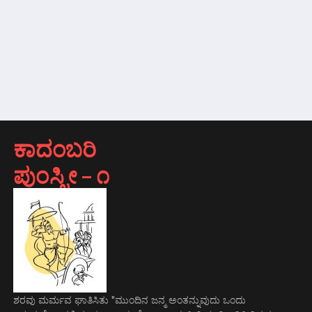
ಕಾದಂಬರಿ
ಪುಂಸ್ತ್ರೀ – ೧
ಶರವು ಮರ್ಮವ ಘಾತಿಸಿತು "ಮುಂದಿನ ಜನ್ಮ ಅಂತನ್ನುವುದು ಒಂದು