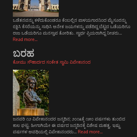
ಒಡೆತನವನ್ನು ಕಳೆದುಕೊಂಡರೂ ಕೆಂಬಲ್ಲಿನ ಪಾಳಯಗಾರನಿಂದ ಮೈಸೂರನ್ನು
ರಕ್ಷಿಸಿ ಕೆಸರೆಯನ್ನು ಸಾಧಿಸಿ ಅನೇಕ ಜಯಗಳನ್ನು ಪಡೆದಿದ್ದ ಬೆಟ್ಟದ ಒಡೆಯರಿಗೂ
ರಾಜ ಒಡೆಯರಿಗೂ ಮನಸ್ತಾಪ ತೋರಿತು. ಸ್ವಾರ್ಥ ಪ್ರಿಯರಾಗಿದ್ದ ನೀಚರು…
Read more…
ಬರಹ
ಕೋಮು ಸೌಹಾರ್ದದ ಸಂಕೇತ ಸ್ವಾಮಿ ವಿವೇಕಾನಂದ
ಜನವರಿ ೧೨ ವಿವೇಕಾನಂದರ ಜನ್ಮದಿನ; ೨೦೧೩ಕ್ಕೆ ೧೫೦ ವರ್ಷಗಳು ತುಂಬಿದ
ಕಾಲ ಘಟ್ಟ. ಹೀಗಾಗಿಯೇ ಈ ವರ್ಷದ ಜನ್ಮದಿನಕ್ಕೆ ವಿಶೇಷ ಮಹತ್ವ. ಇಷ್ಟು
ವರ್ಷಗಳ ಅವಧಿಯಲ್ಲಿ ವಿವೇಕಾನಂದರು…
Read more…