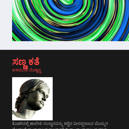
ಸಣ್ಣ ಕತೆ
ಅಳಮಂಡ ದೊಡ್ಡವ್ವ
ಕೊಡಗಿನಲ್ಲಿ ಹಾಲೇರಿ ಸಂಸ್ಥಾನವನ್ನು ಕಟ್ಟಿದ ವೀರಪ್ಪರಾಜನ ಮೊಮ್ಮಗ