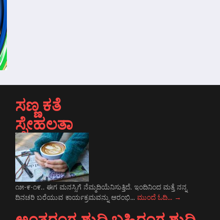
ಸಣ್ಣ ಕತೆ
ಸ್ನೇಹಲತಾ
೧೫-೯-೧೯.. ಈಗ ಮನಸ್ಸಿಗೆ ನೆಮ್ಮದಿಯೆನಿಸುತ್ತಿದೆ. ಇಂದಿನಿಂದ ಮತ್ತೆ ನನ್ನ
ದಿನಚರಿ ಬರೆಯುವ ಕಾರ್ಯಕ್ರಮವನ್ನು ಆರಂಭಿ…
ಮುಂದೆ ಓದಿ…
→
ಅಂತರಂಗ ಶುದ್ಧಿ ಬಹಿರಂಗ ಶುದ್ಧಿ