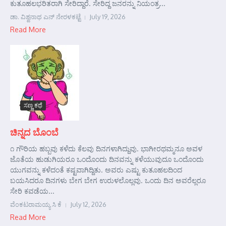
ಕುತೂಹಲಭರಿತರಾಗಿ ಸೇರಿದ್ದಾರೆ. ಸೇರಿದ್ದ ಜನರನ್ನು ನಿಯಂತ್ರ...
ಡಾ. ವಿಶ್ವನಾಥ ಎನ್ ನೇರಳಕಟ್ಟೆ
July 19, 2026
Read More
ಸಣ್ಣ ಕಥೆ
ಚಿನ್ನದ ಬೊಂಬೆ
೧ ಗೌರಿಯ ಹಬ್ಬವು ಕಳೆದು ಕೆಲವು ದಿನಗಳಾಗಿದ್ದುವು. ಭಾಗೀರಥಮ್ಮನೂ ಅವಳ
ಜೊತೆಯ ಹುಡುಗಿಯರೂ ಒಂದೊಂದು ದಿನವನ್ನು ಕಳೆಯುವುದೂ ಒಂದೊಂದು
ಯುಗವನ್ನು ಕಳೆದಂತೆ ಕಷ್ಟವಾಗಿದ್ದಿತು. ಅವರು ಎಷ್ಟು ಕುತೂಹಲದಿಂದ
ಬಯಸಿದರೂ ದಿನಗಳು ಬೇಗ ಬೇಗ ಉರುಳಲೊಲ್ಲವು. ಒಂದು ದಿನ ಅವರೆಲ್ಲರೂ
ಸೇರಿ ಕವಡೆಯ...
ವೆಂಕಟರಾಮಯ್ಯ ಸಿ ಕೆ
July 12, 2026
Read More