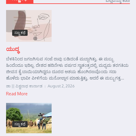
ಎಲ್ಲವನ್ನೂ ಕಾಣಿ
ಸಣ್ಣ ಕಥೆ
ಯುದ್ಧ
ಬೆಳಕಿನಿಂದ ಜಗಜಗಿಸುವ ಸಂಜೆ ರಾವು ಬಡಿದಂತೆ ಮಬ್ಬಾಗಿತ್ತು. ಈ ಮಬ್ಬು
ಹಿಂದೆಂದೂ ಇದಿಲ್ಲ. ದೇಶದ ಹದಿನೇಳು ವರ್ಷದ ಸ್ವಾತಂತ್ರದಲ್ಲಿ, ಮಧ್ಯಮ ತರಗತಿಯ
ಜೀವನ ಕೈ ಬಾಯಿಯಾಗಿದ್ದರೂ ದೂರದ ಆಶಯ ಹೊಂಗಿರಣವೊಂದು ಸದಾ
ಹೊಳೆದು ಭಾವೀ ಪೀಳಿಗೆಯ ಮನೋಲ್ಲಾಸ ಮಾಡುತ್ತಿತ್ತು. ಆದರೆ ಈ ಮಬ್ಬುಗತ್ತ...
ಡಾ || ವಿಶ್ವನಾಥ ಕಾರ್ನಾಡ
August 2, 2026
Read More
ಸಣ್ಣ ಕಥೆ