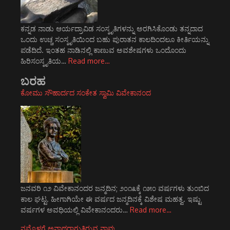
ಕನ್ನಡ ನಾಡು ಆರ್ಯದ್ರಾವಿಡ ಸಂಸ್ಕೃತಿಗಳನ್ನು ಅರಗಿಸಿಕೊಂಡು ತನ್ನದಾದ
ಒಂದು ಉಚ್ಚ ಸಂಸ್ಕೃತಿಯಿಂದ ಬಹು ಪುರಾತನ ಕಾಲದಿಂದಲೂ ಕೀರ್ತಿಯನ್ನು
ಪಡೆದಿದೆ. ಇಂತಹ ನಾಡಿನಲ್ಲಿ ಕಾಣುವ ಅವಶೇಷಗಳು ಒಂದೊಂದು
ಹಿರಿಸಂಸ್ಕೃತಿಯ…
Read more…
ಬರಹ
ಕೋಮು ಸೌಹಾರ್ದದ ಸಂಕೇತ ಸ್ವಾಮಿ ವಿವೇಕಾನಂದ
ಜನವರಿ ೧೨ ವಿವೇಕಾನಂದರ ಜನ್ಮದಿನ; ೨೦೧೩ಕ್ಕೆ ೧೫೦ ವರ್ಷಗಳು ತುಂಬಿದ
ಕಾಲ ಘಟ್ಟ. ಹೀಗಾಗಿಯೇ ಈ ವರ್ಷದ ಜನ್ಮದಿನಕ್ಕೆ ವಿಶೇಷ ಮಹತ್ವ. ಇಷ್ಟು
ವರ್ಷಗಳ ಅವಧಿಯಲ್ಲಿ ವಿವೇಕಾನಂದರು…
Read more…
ನಮ್ಮೊಳಗೆ ಅನಾಥರಾಗುತ್ತಿರುವ ನಾವು