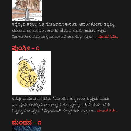
ಗವ್ವೆನ್ನುವ ಕತ್ತಲು; ಎತ್ತ ನೋಡಿದರೂ ಕುರುಡು ಆವರಿಸಿಕೊಂಡು ತಬ್ಬಿಬ್ಬು
ಮಾಡುವ ವಾತಾವರಣ. ಆದರೂ ಹೆದರದ ಭೂಮಿ; ಕದಡದ ಕತ್ತಲು;
ಮಿಂಚು ಸೀಳಿದರೂ ಮತ್ತೆ ಒಂದಾಗುವ ಜರಾಸಂಧ ಕತ್ತಲು;…
ಮುಂದೆ ಓದಿ…
ಪುಂಸ್ತ್ರೀ – ೧
ಶರವು ಮರ್ಮವ ಘಾತಿಸಿತು "ಮುಂದಿನ ಜನ್ಮ ಅಂತನ್ನುವುದು ಒಂದು
ಇರುವುದೇ ಆದಲ್ಲಿ ಗಂಡೂ ಅಲ್ಲದ, ಹೆಣ್ಣೂ ಅಲ್ಲದ ಜೀವಿಯಾಗಿ ಜನಿಸಿ
ನಿನ್ನನ್ನು ಕೊಲ್ಲುತ್ತೇನೆ." ನಿಧಾನವಾಗಿ ಕಣ್ಣುತೆರೆದು ಸುತ್ತಲೂ…
ಮುಂದೆ ಓದಿ…
ಮಂಥನ – ೧