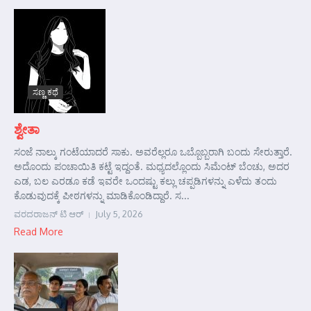
ಸಣ್ಣ ಕಥೆ
ಶ್ವೇತಾ
ಸಂಜೆ ನಾಲ್ಕು ಗಂಟೆಯಾದರೆ ಸಾಕು. ಅವರೆಲ್ಲರೂ ಒಬ್ಬೊಬ್ಬರಾಗಿ ಬಂದು ಸೇರುತ್ತಾರೆ.
ಅದೊಂದು ಪಂಚಾಯಿತಿ ಕಟ್ಟೆ ಇದ್ದಂತೆ. ಮಧ್ಯದಲ್ಲೊಂದು ಸಿಮೆಂಟ್ ಬೆಂಚು, ಅದರ
ಎಡ, ಬಲ ಎರಡೂ ಕಡೆ ಇವರೇ ಒಂದಷ್ಟು ಕಲ್ಲು ಚಪ್ಪಡಿಗಳನ್ನು ಎಳೆದು ತಂದು
ಕೊಡುವುದಕ್ಕೆ ಪೀಠಗಳನ್ನು ಮಾಡಿಕೊಂಡಿದ್ದಾರೆ. ಸ...
ವರದರಾಜನ್ ಟಿ ಆರ್
July 5, 2026
Read More