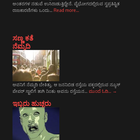
ಅಂತರಗಳ ನಡುವೆ ಉಸಿರಾಡುತ್ತಿದ್ದೇನೆ. ವೈಭೋಗದಲ್ಲಿರುವ ಸ್ವಪ್ರತಿಷ್ಟಿತ
ರಾಜಕಾರಣಿಗಳು ಒಂದು…
Read more…
ಸಣ್ಣ ಕತೆ
ನೆಮ್ಮದಿ
ಅವನಿಗೆ ನೆಮ್ಮದಿ ಬೇಕಿತ್ತು. ಆ ಜನನಿಬಿಡ ರಸ್ತೆಯ ಪಕ್ಕದಲ್ಲಿರುವ ನ್ಯೂಸ್
ಪೇಪರ್ ಸ್ಟಾಲಿಗೆ ತಾಗಿ ನಿಂತು ಅವನು ರಸ್ತೆಯನ…
ಮುಂದೆ ಓದಿ…
→
ಇಬ್ಬರು ಹುಚ್ಚರು