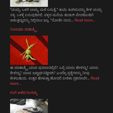
"ಚಂದ್ರು, ಒಳಗೆ ಬಾಮ್ಮ. ಮಳೆ ಬರುತ್ತೆ." ತಾಯಿ ಕೂಗಿದುದನ್ನು ಕೇಳಿ ಚಂದ್ರು
ನಕ್ಕ. ಒಳಕ್ಕೆ ಬರುವುದಿರಲಿ, ಪಕ್ಕದ ಮನೆಯ ಹುಡುಗಿ ವೇದಳೊಂದಿಗೆ
ಆಡುತ್ತಿದ್ದುದನ್ನು ನಿಲ್ಲಿಸಲೂ ಇಲ್ಲ. "ನೋಡೇ-ನಾನು…
Read more…
ನಿಂಬಾಫಲ ಮಹಾತ್ಮ್ಯೆ
ಈ ಮಾಹಾತ್ಮ್ಯೆ ಯಾವ ಪುರಾಣದಲ್ಲಿದೆ? ಎಲ್ಲಿ ಯಾರು ಹೇಳಿದ್ದು? ಯಾರು
ಕೇಳಿದ್ದು? ಯಾವ ಇಷ್ಟಾರ್ಥಸಿದ್ದಿಗಾಗಿ? ಎಂದೆಲ್ಲ ಪ್ರಶ್ನೆಗಳನ್ನು ನೀವು
ಕೇಳಬಹುದು. ಉತ್ತರ ಹೇಳುತ್ತಾ ಹೋದರೆ ಪೀಠಿಕಾ ಪ್ರಕರಣವೇ…
Read
more…
ಗಂಗೆ ಅಳೆದ ಗಂಗಮ್ಮ