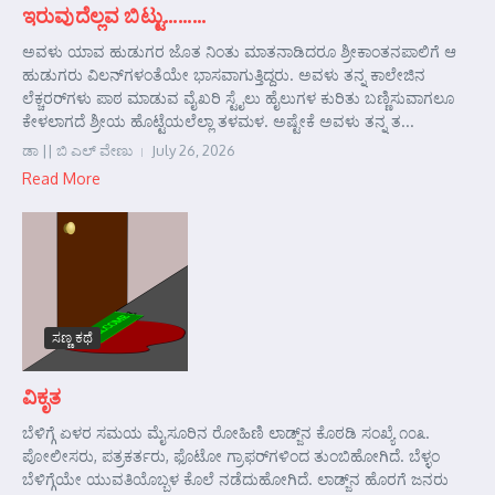
ಇರುವುದೆಲ್ಲವ ಬಿಟ್ಟು………
ಅವಳು ಯಾವ ಹುಡುಗರ ಜೊತ ನಿಂತು ಮಾತನಾಡಿದರೂ ಶ್ರೀಕಾಂತನಪಾಲಿಗೆ ಆ
ಹುಡುಗರು ವಿಲನ್‌ಗಳಂತೆಯೇ ಭಾಸವಾಗುತ್ತಿದ್ದರು. ಅವಳು ತನ್ನ ಕಾಲೇಜಿನ
ಲೆಕ್ಚರರ್‌ಗಳು ಪಾಠ ಮಾಡುವ ವೈಖರಿ ಸ್ಟೈಲು ಹೈಲುಗಳ ಕುರಿತು ಬಣ್ಣಿಸುವಾಗಲೂ
ಕೇಳಲಾಗದೆ ಶ್ರೀಯ ಹೊಟ್ಟೆಯಲೆಲ್ಲಾ ತಳಮಳ. ಅಷ್ಟೇಕೆ ಅವಳು ತನ್ನ ತ...
ಡಾ || ಬಿ ಎಲ್ ವೇಣು
July 26, 2026
Read More
ಸಣ್ಣ ಕಥೆ
ವಿಕೃತ
ಬೆಳಿಗ್ಗೆ ಏಳರ ಸಮಯ ಮೈಸೂರಿನ ರೋಹಿಣಿ ಲಾಡ್ಜ್‌ನ ಕೊಠಡಿ ಸಂಖ್ಯೆ ೧೦೩.
ಪೋಲೀಸರು, ಪತ್ರಕರ್ತರು, ಫೊಟೋ ಗ್ರಾಫರ್‌ಗಳಿಂದ ತುಂಬಿಹೋಗಿದೆ. ಬೆಳ್ಳಂ
ಬೆಳಿಗ್ಗೆಯೇ ಯುವತಿಯೊಬ್ಬಳ ಕೊಲೆ ನಡೆದುಹೋಗಿದೆ. ಲಾಡ್ಜ್‌ನ ಹೊರಗೆ ಜನರು