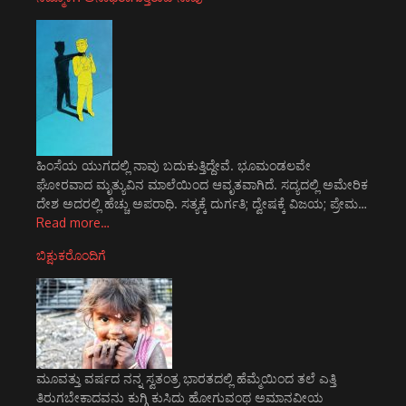
ಹಿಂಸೆಯ ಯುಗದಲ್ಲಿ ನಾವು ಬದುಕುತ್ತಿದ್ದೇವೆ. ಭೂಮಂಡಲವೇ
ಘೋರವಾದ ಮೃತ್ಯುವಿನ ಮಾಲೆಯಿಂದ ಆವೃತವಾಗಿದೆ. ಸದ್ಯದಲ್ಲಿ ಅಮೇರಿಕ
ದೇಶ ಅದರಲ್ಲಿ ಹೆಚ್ಚು ಅಪರಾಧಿ. ಸತ್ಯಕ್ಕೆ ದುರ್ಗತಿ; ದ್ವೇಷಕ್ಕೆ ವಿಜಯ; ಪ್ರೇಮ…
Read more…
ಬಿಕ್ಷುಕರೊಂದಿಗೆ
ಮೂವತ್ತು ವರ್ಷದ ನನ್ನ ಸ್ವತಂತ್ರ ಭಾರತದಲ್ಲಿ ಹೆಮ್ಮೆಯಿಂದ ತಲೆ ಎತ್ತಿ
ತಿರುಗಬೇಕಾದವನು ಕುಗ್ಗಿ ಕುಸಿದು ಹೋಗುವಂಥ ಅಮಾನವೀಯ