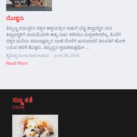
ಸಣ್ಣ ಕಥೆ
ದೊಡ್ಡದು
ತಿಮ್ಮಣ್ಣ ನಮ್ಮೂರಿನ ಪಕ್ಕದ ಹಳ್ಳಿಯಲ್ಲಿನ ಅಡುಗೆ ಭಟ್ಟ ತಿಪ್ಪಾಭಟ್ಟರ ಮಗ.
ತಿಪ್ಪಾಭಟ್ಟರಿಗೆ ಮದುವೆಯಾಗಿ ಹತ್ತು ವರ್ಷ ಕಳೆದರೂ ಮಕ್ಕಳಾಗಿರಲಿಲ್ಲ. ಕೊನೆಗೆ
ಪಕ್ಕದ ಮನೆಯ ಕಮಲಾಕ್ಷಮ್ಮನ ಸಲಹೆ ಮೇರೆಗೆ ಮಗುವಾದರೆ ತಿರುಪತಿಗೆ ಹೋಗಿ
ಬರುವ ಹರಕೆ ಹೊತ್ತರು. ತಿಮ್ಮಪ್ಪನ ಕೃಪಾಕಟಾಕ್ಷವೋ ...
ತೈರೊಳ್ಳಿ ಮಂಜುನಾಥ ಉಡುಪ
June 28, 2026
Read More
ಸಣ್ಣ ಕತೆ
ವಿಷಚಕ್ರ