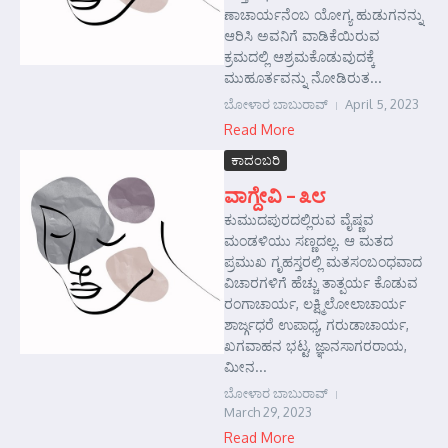
ಣಾಚಾರ್ಯನೆಂಬ ಯೋಗ್ಯ ಹುಡುಗನನ್ನು
ಆರಿಸಿ ಅವನಿಗೆ ವಾಡಿಕೆಯಿರುವ
ಕ್ರಮದಲ್ಲಿ ಆಶ್ರಮಕೊಡುವುದಕ್ಕೆ
ಮುಹೂರ್ತವನ್ನು ನೋಡಿರುತ...
ಬೋಳಾರ ಬಾಬುರಾವ್
April 5, 2023
Read More
ಕಾದಂಬರಿ
ವಾಗ್ದೇವಿ – ೩೮
ಕುಮುದಪುರದಲ್ಲಿರುವ ವೈಷ್ಣವ
ಮಂಡಳಿಯು ಸಣ್ಣದಲ್ಲ. ಆ ಮತದ
ಪ್ರಮುಖ ಗೃಹಸ್ತರಲ್ಲಿ ಮತಸಂಬಂಧವಾದ
ವಿಚಾರಗಳಿಗೆ ಹೆಚ್ಚು ತಾತ್ಪರ್ಯ ಕೊಡುವ
ರಂಗಾಚಾರ್ಯ, ಲಕ್ಷ್ಮಿಲೋಲಾಚಾರ್ಯ
ಶಾರ್ಜ್ಗಧರೆ ಉಪಾಧ್ಯ, ಗರುಡಾಚಾರ್ಯ,
ಖಗವಾಹನ ಭಟ್ಟ, ಜ್ಞಾನಸಾಗರರಾಯ,
ಮೀನ...
ಬೋಳಾರ ಬಾಬುರಾವ್
March 29, 2023
Read More