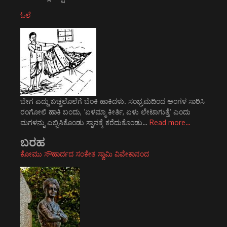
ಓಲೆ
ಬೇಗ ಎದ್ದು ಬಚ್ಚಲೊಲೆಗೆ ಬೆಂಕಿ ಹಾಕಿದಳು. ಸಂಭ್ರಮದಿಂದ ಅಂಗಳ ಸಾರಿಸಿ
ರಂಗೋಲಿ ಹಾಕಿ ಬಂದು, ‘ಏಳಮ್ಮಾ ಕೀರ್ತಿ, ಏಳು ಲೇಟಾಗುತ್ತೆ’ ಎಂದು
ಮಗಳನ್ನು ಎಬ್ಬಿಸಿಕೊಂಡು ಸ್ನಾನಕ್ಕೆ ಕರೆದುಕೊಂಡು…
Read more…
ಬರಹ
ಕೋಮು ಸೌಹಾರ್ದದ ಸಂಕೇತ ಸ್ವಾಮಿ ವಿವೇಕಾನಂದ