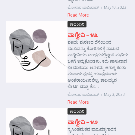
ಬೋಳಾರ ಬಾಬುರಾವ್
May 10, 2023
Read More
ಕಾದಂಬರಿ
ವಾಗ್ದೇವಿ – ೪೩
ಪತಿಯ ಮರಣದ ದೆಸೆಯಿಂದ
ಮುಖವನ್ನು ತೋರಿಸಲಿಕ್ಕೆ ನಾಚುವ
ವಾಗ್ದೇವಿಯು ಬಂಧನದಲ್ಲಿದ್ದಂತೆ ಮನೆಯ
ಒಳಗೆ ಇದ್ದುಕೊಂಡಳು. ಕರು ಣಾಳುವಾದ
ಭೀಮಾಜಿಯು ಅನಳನ್ನು ಆಗಾಗ್ಗೆ ಕಂಡು
ಮಾತಾಡುವುದಕ್ಕೆ ಯಾವುದೊಂದು
ಅಂತರಾಯವಿರಲಿಲ್ಲ. ಶಾಬಯ್ಯನ
ಭೇಟಗೆ ಮಾತ್ರ ಕೊ...
ಬೋಳಾರ ಬಾಬುರಾವ್
May 3, 2023
Read More
ಕಾದಂಬರಿ
ವಾಗ್ದೇವಿ – ೪೨
ನೃಸಿಂಹಮಠದ ಪಾರುಪತ್ಯಗಾರನ