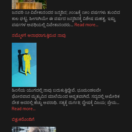
ಜನವರಿ ೧೨ ವಿವೇಕಾನಂದರ ಜನ್ಮದಿನ; ೨೦೧೩ಕ್ಕೆ ೧೫೦ ವರ್ಷಗಳು ತುಂಬಿದ
ಕಾಲ ಘಟ್ಟ. ಹೀಗಾಗಿಯೇ ಈ ವರ್ಷದ ಜನ್ಮದಿನಕ್ಕೆ ವಿಶೇಷ ಮಹತ್ವ. ಇಷ್ಟು
ವರ್ಷಗಳ ಅವಧಿಯಲ್ಲಿ ವಿವೇಕಾನಂದರು…
Read more…
ನಮ್ಮೊಳಗೆ ಅನಾಥರಾಗುತ್ತಿರುವ ನಾವು
ಹಿಂಸೆಯ ಯುಗದಲ್ಲಿ ನಾವು ಬದುಕುತ್ತಿದ್ದೇವೆ. ಭೂಮಂಡಲವೇ
ಘೋರವಾದ ಮೃತ್ಯುವಿನ ಮಾಲೆಯಿಂದ ಆವೃತವಾಗಿದೆ. ಸದ್ಯದಲ್ಲಿ ಅಮೇರಿಕ
ದೇಶ ಅದರಲ್ಲಿ ಹೆಚ್ಚು ಅಪರಾಧಿ. ಸತ್ಯಕ್ಕೆ ದುರ್ಗತಿ; ದ್ವೇಷಕ್ಕೆ ವಿಜಯ; ಪ್ರೇಮ…
Read more…
ಬಿಕ್ಷುಕರೊಂದಿಗೆ