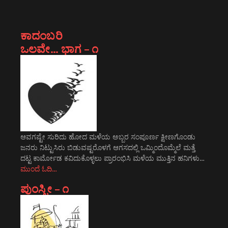
ಕಾದಂಬರಿ
ಒಲವೇ… ಭಾಗ – ೧
ಆವಗಷ್ಟೇ ಸುರಿದು ಹೋದ ಮಳೆಯ ಅಬ್ಬರ ಸಂಪೂರ್ಣ ಕ್ಷೀಣಗೊಂಡು
ಜನರು ನಿಟ್ಟುಸಿರು ಬಿಡುವಷ್ಟರೊಳಗೆ ಆಗಸದಲ್ಲಿ ಒಮ್ಮಿಂದೊಮ್ಮೆಲೆ ಮತ್ತೆ
ದಟ್ಟ ಕಾರ್ಮೋಡ ಕವಿದುಕೊಳ್ಳಲು ಪ್ರಾರಂಭಿಸಿ ಮಳೆಯ ಮುತ್ತಿನ ಹನಿಗಳು…
ಮುಂದೆ ಓದಿ…
ಪುಂಸ್ತ್ರೀ – ೧