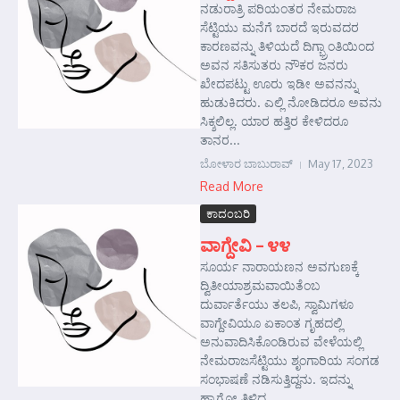
ನಡುರಾತ್ರಿ ಪರಿಯಂತರ ನೇಮರಾಜ
ಸೆಟ್ಟಿಯು ಮನೆಗೆ ಬಾರದೆ ಇರುವದರ
ಕಾರಣವನ್ನು ತಿಳಿಯದೆ ದಿಗ್ಭ್ರಾಂತಿಯಿಂದ
ಅವನ ಸತಿಸುತರು ನೌಕರ ಜನರು
ಖೇದಪಟ್ಟು ಊರು ಇಡೀ ಅವನನ್ನು
ಹುಡುಕಿದರು. ಎಲ್ಲಿ ನೋಡಿದರೂ ಅವನು
ಸಿಕ್ಶಲಿಲ್ಲ. ಯಾರ ಹತ್ತಿರ ಕೇಳಿದರೂ
ತಾನರ...
ಬೋಳಾರ ಬಾಬುರಾವ್
May 17, 2023
Read More
ಕಾದಂಬರಿ
ವಾಗ್ದೇವಿ – ೪೪
ಸೂರ್ಯ ನಾರಾಯಣನ ಅವಗುಣಕ್ಕೆ
ದ್ವಿತೀಯಾಶ್ರಮವಾಯಿತೆಂಬ
ದುರ್ವಾರ್ತೆಯು ತಲಪಿ, ಸ್ವಾಮಿಗಳೂ
ವಾಗ್ದೇವಿಯೂ ಏಕಾಂತ ಗೃಹದಲ್ಲಿ
ಅನುವಾದಿಸಿಕೊಂಡಿರುವ ವೇಳೆಯಲ್ಲಿ
ನೇಮರಾಜಸೆಟ್ಟಿಯು ಶೃಂಗಾರಿಯ ಸಂಗಡ
ಸಂಭಾಷಣೆ ನಡಿಸುತ್ತಿದ್ದನು. ಇದನ್ನು
ಹ್ಯಾಗೋ ತಿಳಿದ...