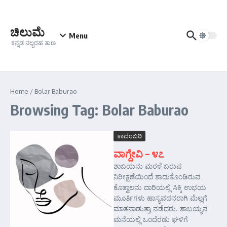
Skip to content
ಚಿಲುಮೆ
Menu
ಕನ್ನಡ ನಲ್ಬರಹ ತಾಣ
Home
/
Bolar Baburao
Browsing Tag: Bolar Baburao
ಕಾದಂಬರಿ
ವಾಗ್ದೇವಿ – ೪೭
ಶಾಬಯನು ಮರಳೆ ಬರುವ
ನಿರೀಕ್ಷಣೆಯಿಂದೆ ಶಾದುಕೊಂಡಿರುವ
ಕೊತ್ವಾಲನು ದಾರಿಯಲ್ಲಿ ಸಿಕ್ಕಿ ಉಭಯ
ಮೂರ್ತಿಗಳು ಹಾಸ್ಯವದನರಾಗಿ ಮೆಲ್ಲಗೆ
ಮಾತನಾಡುತ್ತಾ ನಡೆದರು. ಶಾಬಯ್ಯನ
ಮನೆಯಲ್ಲಿ ಒಂದೆರಡು ಘಳಿಗೆ