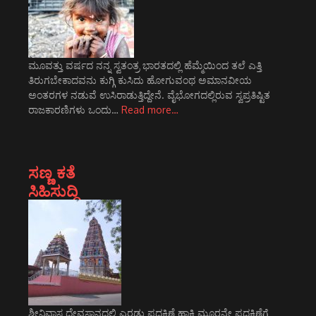
ಮೂವತ್ತು ವರ್ಷದ ನನ್ನ ಸ್ವತಂತ್ರ ಭಾರತದಲ್ಲಿ ಹೆಮ್ಮೆಯಿಂದ ತಲೆ ಎತ್ತಿ
ತಿರುಗಬೇಕಾದವನು ಕುಗ್ಗಿ ಕುಸಿದು ಹೋಗುವಂಥ ಅಮಾನವೀಯ
ಅಂತರಗಳ ನಡುವೆ ಉಸಿರಾಡುತ್ತಿದ್ದೇನೆ. ವೈಭೋಗದಲ್ಲಿರುವ ಸ್ವಪ್ರತಿಷ್ಟಿತ
ರಾಜಕಾರಣಿಗಳು ಒಂದು…
Read more…
ಸಣ್ಣ ಕತೆ
ಸಿಹಿಸುದ್ದಿ
ಶ್ರೀನಿವಾಸ ದೇವಸ್ಥಾನದಲ್ಲಿ ಎರಡು ಪ್ರದಕ್ಷಿಣೆ ಹಾಕಿ ಮೂರನೇ ಪ್ರದಕ್ಷಿಣೆಗೆ