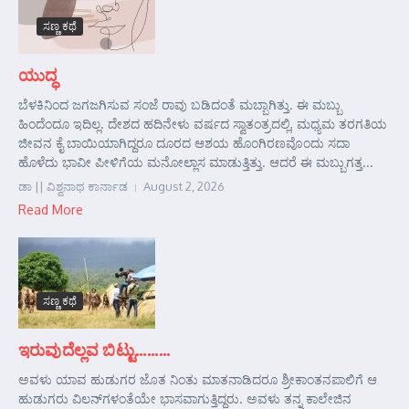
ಸಣ್ಣ ಕಥೆ
ಯುದ್ಧ
ಬೆಳಕಿನಿಂದ ಜಗಜಗಿಸುವ ಸಂಜೆ ರಾವು ಬಡಿದಂತೆ ಮಬ್ಬಾಗಿತ್ತು. ಈ ಮಬ್ಬು
ಹಿಂದೆಂದೂ ಇದಿಲ್ಲ. ದೇಶದ ಹದಿನೇಳು ವರ್ಷದ ಸ್ವಾತಂತ್ರದಲ್ಲಿ, ಮಧ್ಯಮ ತರಗತಿಯ
ಜೀವನ ಕೈ ಬಾಯಿಯಾಗಿದ್ದರೂ ದೂರದ ಆಶಯ ಹೊಂಗಿರಣವೊಂದು ಸದಾ
ಹೊಳೆದು ಭಾವೀ ಪೀಳಿಗೆಯ ಮನೋಲ್ಲಾಸ ಮಾಡುತ್ತಿತ್ತು. ಆದರೆ ಈ ಮಬ್ಬುಗತ್ತ...
ಡಾ || ವಿಶ್ವನಾಥ ಕಾರ್ನಾಡ
August 2, 2026
Read More
ಸಣ್ಣ ಕಥೆ
ಇರುವುದೆಲ್ಲವ ಬಿಟ್ಟು………
ಅವಳು ಯಾವ ಹುಡುಗರ ಜೊತ ನಿಂತು ಮಾತನಾಡಿದರೂ ಶ್ರೀಕಾಂತನಪಾಲಿಗೆ ಆ
ಹುಡುಗರು ವಿಲನ್‌ಗಳಂತೆಯೇ ಭಾಸವಾಗುತ್ತಿದ್ದರು. ಅವಳು ತನ್ನ ಕಾಲೇಜಿನ