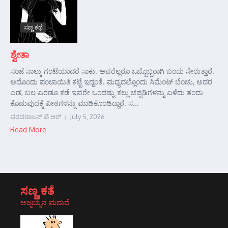
ಸಣ್ಣ ಕಥೆ
ಶ್ವೇತಾ
ಸಂಜೆ ನಾಲ್ಕು ಗಂಟೆಯಾದರೆ ಸಾಕು. ಅವರೆಲ್ಲರೂ ಒಬ್ಬೊಬ್ಬರಾಗಿ ಬಂದು ಸೇರುತ್ತಾರೆ.
ಅದೊಂದು ಪಂಚಾಯಿತಿ ಕಟ್ಟೆ ಇದ್ದಂತೆ. ಮಧ್ಯದಲ್ಲೊಂದು ಸಿಮೆಂಟ್ ಬೆಂಚು, ಅದರ
ಎಡ, ಬಲ ಎರಡೂ ಕಡೆ ಇವರೇ ಒಂದಷ್ಟು ಕಲ್ಲು ಚಪ್ಪಡಿಗಳನ್ನು ಎಳೆದು ತಂದು
ಕೊಡುವುದಕ್ಕೆ ಪೀಠಗಳನ್ನು ಮಾಡಿಕೊಂಡಿದ್ದಾರೆ. ಸ...
ವರದರಾಜನ್ ಟಿ ಆರ್
July 5, 2026
Read More
ಸಣ್ಣ ಕತೆ
ಅಜ್ಜಯ್ಯನ ಮದುವೆ