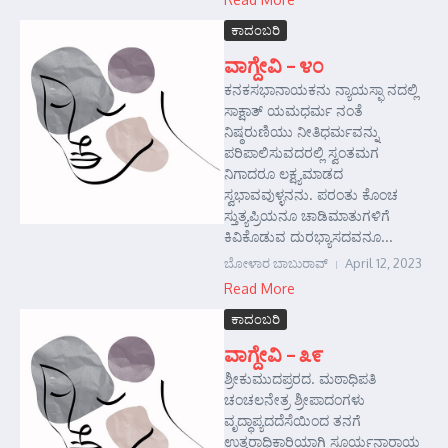
ಕಾದಂಬರಿ
ವಾಗ್ದೇವಿ – ೪೦
ಕನಕಸಭಾನಾಯಕನು ನ್ಯಾಯಸ್ಫಾ ನದಲ್ಲಿ
ಸಾಕ್ಷಾತ್‌ ಯಮಧರ್ಮ ನಂತೆ
ನಿಷ್ಠರುಣಿಯು ನೀತಿಧರ್ಮವನ್ನು
ಪರಿಪಾಲಿಸುವದರಲ್ಲಿ ಸ್ವಂತಮಗ
ನಿಗಾದರೂ ಲಕ್ಷ್ಯಮಾಡದ
ಸ್ವಭಾವವುಳ್ಳನನು. ಪರಂತು ಕೊಂಚ
ಸ್ತುತ್ಯಪ್ರಿಯನೂ ಚಾಡಿಮಾತುಗಳಿಗೆ
ಕಿವಿಕೊಡುವ ದುರಭ್ಯಾಸದವನೂ...
ಬೋಳಾರ ಬಾಬುರಾವ್
April 12, 2023
Read More
ಕಾದಂಬರಿ
ವಾಗ್ದೇವಿ – ೩೯
ಶ್ರೀಕುಮುದಪ್ರರದ. ಮಠಾಧಿಪತಿ
ಚಂಚಲನೇತ್ರ ಶ್ರೀಪಾದಂಗಳು
ವೃದ್ಧಾಪ್ಯದದೆಸೆಯಿಂದ ತನಗೆ
ಉತ್ತರಾಧಿಕಾರಿಯಾಗಿ ಸೂರ್ಯನಾರಾಯ