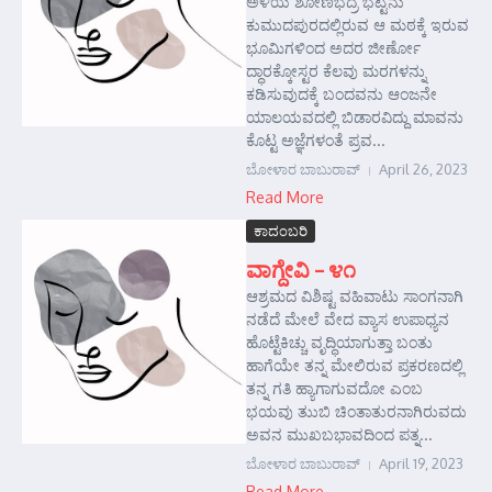
ಅಳಿಯ ಶೋಣಭದ್ರ ಭಟ್ಟನು
ಕುಮುದಪುರದಲ್ಲಿರುವ ಆ ಮಠಕ್ಕೆ ಇರುವ
ಭೂಮಿಗಳಿಂದ ಅದರ ಜೀರ್ಣೋ
ದ್ಧಾರಕ್ಕೋಸ್ಟರ ಕೆಲವು ಮರಗಳನ್ನು
ಕಡಿಸುವುದಕ್ಕೆ ಬಂದವನು ಆಂಜನೇ
ಯಾಲಯವದಲ್ಲಿ ಬಿಡಾರವಿದ್ದು ಮಾವನು
ಕೊಟ್ಟ ಅಜ್ಞೆಗಳಂತೆ ಪ್ರವ...
ಬೋಳಾರ ಬಾಬುರಾವ್
April 26, 2023
Read More
ಕಾದಂಬರಿ
ವಾಗ್ದೇವಿ – ೪೧
ಆಶ್ರಮದ ವಿಶಿಷ್ಟ ವಹಿವಾಟು ಸಾಂಗನಾಗಿ
ನಡೆದೆ ಮೇಲೆ ವೇದ ವ್ಯಾಸ ಉಪಾಧ್ಯನ
ಹೊಟ್ಟೆಕಿಚ್ಚು ವೃದ್ಧಿಯಾಗುತ್ತಾ ಬಂತು
ಹಾಗೆಯೇ ತನ್ನ ಮೇಲಿರುವ ಪ್ರಕರಣದಲ್ಲಿ
ತನ್ನ ಗತಿ ಹ್ಯಾಗಾಗುವದೋ ಎಂಬ
ಭಯವು ತುುಬಿ ಚಿಂತಾತುರನಾಗಿರುವದು
ಅವನ ಮುಖಬಭಾವದಿಂದ ಪತ್ನ...
ಬೋಳಾರ ಬಾಬುರಾವ್
April 19, 2023
Read More