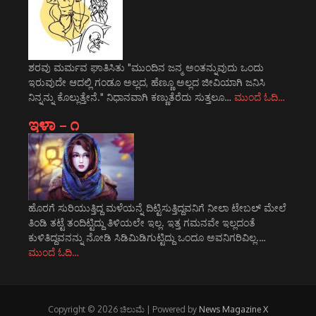
ಶರವು ಮರ್ಮವ ಘಾತಿಸಿತು "ಮುಂದಿನ ಜನ್ಮ ಅಂತನ್ನುವುದು ಒಂದು
ಇರುವುದೇ ಆದಲ್ಲಿ ಗಂಡೂ ಅಲ್ಲದ, ಹೆಣ್ಣೂ ಅಲ್ಲದ ಜೀವಿಯಾಗಿ ಜನಿಸಿ
ನಿನ್ನನ್ನು ಕೊಲ್ಲುತ್ತೇನೆ." ನಿಧಾನವಾಗಿ ಕಣ್ಣುತೆರೆದು ಸುತ್ತಲೂ…
ಮುಂದೆ ಓದಿ…
ಇಳಾ – ೧
ಹೊರಗೆ ಸುರಿಯುತ್ತಿದ್ದ ಮಳೆಯನ್ನೆ ದಿಟ್ಟಿಸುತ್ತಿದ್ದವನಿಗೆ ನೀಲಾ ಟೇಬಲ್ ಮೇಲೆ
ತಿಂಡಿ ತಟ್ಟೆ ತಂದಿಟ್ಟಿದ್ದು ತಿಳಿಯಲೇ ಇಲ್ಲ. ಇತ್ತ ಗಮನವೇ ಇಲ್ಲದಂತೆ
ಕುಳಿತಿದ್ದವನನ್ನು ನೋಡಿ ಸಿಡಿಮಿಡಿಗುಟ್ಟಿದ್ದು ಒಂದೂ ಅವನಿಗರಿವಿಲ್ಲ.…
ಮುಂದೆ ಓದಿ…
Copyright © 2026 ಚಿಲುಮೆ | Powered by
News Magazine X