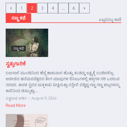
1
2
3
4
...
6
ಸಣ್ಣ ಕಥೆ
ಎಲ್ಲವನ್ನೂ ಕಾಣಿ
ಸಣ್ಣ ಕಥೆ
ಸ್ವತ್ತುಗಾರಿಕೆ
ಬಣಸಾಲೆ ಮುಂದಿನಿಂದ ಹೆಜ್ಜೆ ಹಾಕುವಾಗ ಹೊತ್ತು ಕಂತಿದ್ದು ಲಕ್ಷ್ಯಕ್ಕೆ ಬಂದಿರಲಿಲ್ಲ.
ಆಚೀಚಿನ ಹನೆಮರದೆತ್ತರದ ತೇಗ-ಮಾವುಗಳ ಟಿಸಿಲುಗಳಲ್ಲಿ ಹಕ್ಕಿಗಳ ಗರಿ ಒದರುವ
ಸರಪರ. ತಾರಕ ಸ್ವರದ ಮಕ್ಕಳಾಟ ವೀಕ್ಷಿಸುತ್ತಾ ರಸ್ತೇಲಿ ಬಿದ್ದಿದ್ದ ಸಣ್ಣ ಸಣ್ಣ ಕಲ್ಲುಗಳನ್ನು
ಕಾಲಿನಿಂದ ಚಿಮ್ಮುತ್ತಾ...
ವಿಶ್ವನಾಥ ಅಡಿಗ
August 9, 2026
Read More