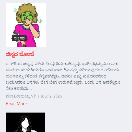
ಸಣ್ಣ ಕಥೆ
ಚಿನ್ನದ ಬೊಂಬೆ
೧ ಗೌರಿಯ ಹಬ್ಬವು ಕಳೆದು ಕೆಲವು ದಿನಗಳಾಗಿದ್ದುವು. ಭಾಗೀರಥಮ್ಮನೂ ಅವಳ
ಜೊತೆಯ ಹುಡುಗಿಯರೂ ಒಂದೊಂದು ದಿನವನ್ನು ಕಳೆಯುವುದೂ ಒಂದೊಂದು
ಯುಗವನ್ನು ಕಳೆದಂತೆ ಕಷ್ಟವಾಗಿದ್ದಿತು. ಅವರು ಎಷ್ಟು ಕುತೂಹಲದಿಂದ
ಬಯಸಿದರೂ ದಿನಗಳು ಬೇಗ ಬೇಗ ಉರುಳಲೊಲ್ಲವು. ಒಂದು ದಿನ ಅವರೆಲ್ಲರೂ
ಸೇರಿ ಕವಡೆಯ...
ವೆಂಕಟರಾಮಯ್ಯ ಸಿ ಕೆ
July 12, 2026
Read More