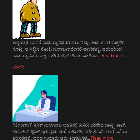
ಅಜ್ಜಯ್ಯಾ! ಎಂದರೆ ರಾಮಯ್ಯನವರಿಗೆ ಬಲು ಸಿಟ್ಟು. ಅದು ಊರ ಮಕ್ಕಳಿಗೆ
ಗೊತ್ತು. ಆ ಸಿಟ್ಟಿನ ನೋಟ ನೋಡುವುದೆಂದರೆ ಅವರಿಗಿಷ್ಟ. ಆದುದರಿಂದ
ರಾಮಯ್ಯನವರು ಎತ್ತ ಸುಳಿಯಲಿ, ಬೀದಿಯ ಎಡದಿಂದ…
Read more…
ಮಾಯೆ
"ಚಿರಂಜೀವಿ" ಕ್ಲಿನಿಕ್ ಮಲೆನಾಡು ಭಾಗದಲ್ಲಿ ಹೆಸರು ಮಾಡಿದ ಡಾಕ್ಟ್ರು ಶಾಪ್.
ಚಿರಂಜೀವಿ ಕ್ಲಿನಿಕ್ ಇರುವುದು ಮಳೆ ಕಾಡಿಗಳಿಂದಲೇ ತುಂಬಿದ ಆಗುಂಬೆಯ
ಪರಿಸರದಲ್ಲಿ. ವರ್‍ಷದ ಸುಮಾರು ಆರು ತಿಂಗಳುಗಳ…
Read more…