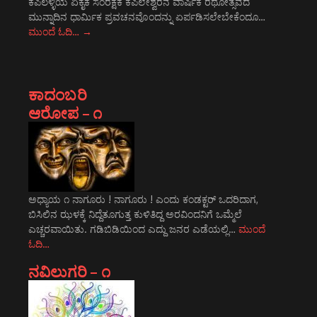
ಕಪಿಲಳ್ಳಿಯ ಏಕೈಕ ಸಂರಕ್ಷಕ ಕಪಿಲೇಶ್ವರನ ವಾರ್ಷಿಕ ರಥೋತ್ಸವದ
ಮುನ್ನಾದಿನ ಧಾರ್ಮಿಕ ಪ್ರವಚನವೊಂದನ್ನು ಏರ್ಪಡಿಸಲೇಬೇಕೆಂದೂ…
ಮುಂದೆ ಓದಿ…
→
ಕಾದಂಬರಿ
ಆರೋಪ – ೧
ಅಧ್ಯಾಯ ೧ ನಾಗೂರು ! ನಾಗೂರು ! ಎಂದು ಕಂಡಕ್ಟರ್ ಒದರಿದಾಗ,
ಬಿಸಿಲಿನ ಝಳಕ್ಕೆ ನಿದ್ದೆತೂಗುತ್ತ ಕುಳಿತಿದ್ದ ಅರವಿಂದನಿಗೆ ಒಮ್ಮೆಲೆ
ಎಚ್ಚರವಾಯಿತು. ಗಡಿಬಿಡಿಯಿಂದ ಎದ್ದು ಜನರ ಎಡೆಯಲ್ಲಿ…
ಮುಂದೆ
ಓದಿ…
ನವಿಲುಗರಿ – ೧