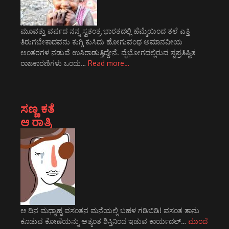
ಮೂವತ್ತು ವರ್ಷದ ನನ್ನ ಸ್ವತಂತ್ರ ಭಾರತದಲ್ಲಿ ಹೆಮ್ಮೆಯಿಂದ ತಲೆ ಎತ್ತಿ
ತಿರುಗಬೇಕಾದವನು ಕುಗ್ಗಿ ಕುಸಿದು ಹೋಗುವಂಥ ಅಮಾನವೀಯ
ಅಂತರಗಳ ನಡುವೆ ಉಸಿರಾಡುತ್ತಿದ್ದೇನೆ. ವೈಭೋಗದಲ್ಲಿರುವ ಸ್ವಪ್ರತಿಷ್ಟಿತ
ರಾಜಕಾರಣಿಗಳು ಒಂದು…
Read more…
ಸಣ್ಣ ಕತೆ
ಆ ರಾತ್ರಿ
ಆ ದಿನ ಮಧ್ಯಾಹ್ನ ವಸಂತನ ಮನೆಯಲ್ಲಿ ಬಹಳ ಗಡಿಬಿಡಿ! ವಸಂತ ತಾನು
ಕೂಡುವ ಕೋಣೆಯನ್ನು ಅತ್ಯಂತ ಶಿಸ್ತಿನಿಂದ ಇಡುವ ಕಾರ್ಯದಲ್…
ಮುಂದೆ