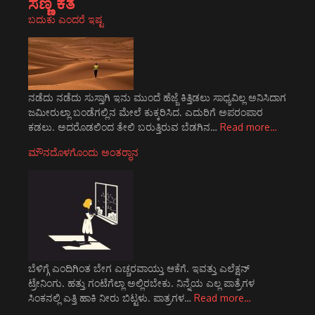
ಸಣ್ಣ ಕತೆ
ಬದುಕು ಎಂದರೆ ಇಷ್ಟ
ನಡೆದು ನಡೆದು ಸುಸ್ತಾಗಿ ಇನು ಮುಂದೆ ಹೆಜ್ಜೆ ಕಿತ್ತಿಡಲು ಸಾಧ್ಯವಿಲ್ಲ ಅನಿಸಿದಾಗ
ಜಮೀರುಲ್ಲಾ ಬಂಡೆಗಲ್ಲಿನ ಮೇಲೆ ಕುಕ್ಕರಿಸಿದ. ಎದುರಿಗೆ ಅಪರಂಪಾರ
ಕಡಲು. ಅದರೊಡಲಿಂದ ತೇಲಿ ಬರುತ್ತಿರುವ ಬೆಡಗಿನ…
Read more…
ಮೌನದೊಳಗೊಂದು ಅಂತರ್‍ಧಾನ
ಬೆಳಿಗ್ಗೆ ಎಂದಿಗಿಂತ ಬೇಗ ಎಚ್ಚರವಾಯ್ತು ಆಕೆಗೆ. ಇವತ್ತು ಎಲೆಕ್ಷನ್
ಟ್ರೇನಿಂಗು. ಹತ್ತು ಗಂಟೆಗೆಲ್ಲಾ ಅಲ್ಲಿರಬೇಕು. ನಿನ್ನೆಯ ಎಲ್ಲ ಪಾತ್ರೆಗಳ
ಸಿಂಕನಲ್ಲಿ ಎತ್ತಿ ಹಾಕಿ ನೀರು ಬಿಟ್ಟಳು. ಪಾತ್ರಗಳ…
Read more…