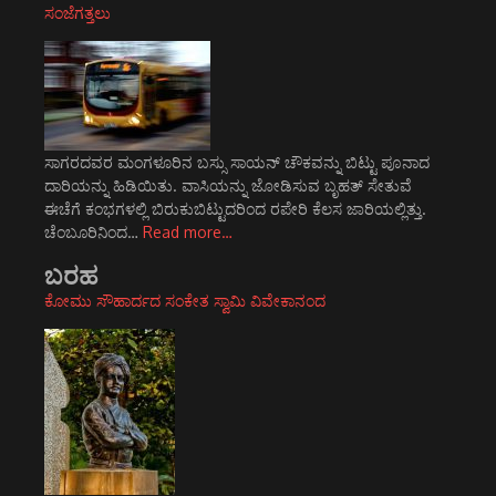
ಸಂಜೆಗತ್ತಲು
ಸಾಗರದವರ ಮಂಗಳೂರಿನ ಬಸ್ಸು ಸಾಯನ್ ಚೌಕವನ್ನು ಬಿಟ್ಟು ಪೂನಾದ
ದಾರಿಯನ್ನು ಹಿಡಿಯಿತು. ವಾಸಿಯನ್ನು ಜೋಡಿಸುವ ಬೃಹತ್ ಸೇತುವೆ
ಈಚೆಗೆ ಕಂಭಗಳಲ್ಲಿ ಬಿರುಕುಬಿಟ್ಟುದರಿಂದ ರಪೇರಿ ಕೆಲಸ ಜಾರಿಯಲ್ಲಿತ್ತು.
ಚೆಂಬೂರಿನಿಂದ…
Read more…
ಬರಹ
ಕೋಮು ಸೌಹಾರ್ದದ ಸಂಕೇತ ಸ್ವಾಮಿ ವಿವೇಕಾನಂದ