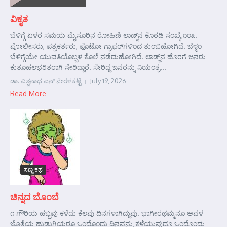
ವಿಕೃತ
ಬೆಳಿಗ್ಗೆ ಏಳರ ಸಮಯ ಮೈಸೂರಿನ ರೋಹಿಣಿ ಲಾಡ್ಜ್‌ನ ಕೊಠಡಿ ಸಂಖ್ಯೆ ೧೦೩.
ಪೋಲೀಸರು, ಪತ್ರಕರ್ತರು, ಫೊಟೋ ಗ್ರಾಫರ್‌ಗಳಿಂದ ತುಂಬಿಹೋಗಿದೆ. ಬೆಳ್ಳಂ
ಬೆಳಿಗ್ಗೆಯೇ ಯುವತಿಯೊಬ್ಬಳ ಕೊಲೆ ನಡೆದುಹೋಗಿದೆ. ಲಾಡ್ಜ್‌ನ ಹೊರಗೆ ಜನರು
ಕುತೂಹಲಭರಿತರಾಗಿ ಸೇರಿದ್ದಾರೆ. ಸೇರಿದ್ದ ಜನರನ್ನು ನಿಯಂತ್ರ...
ಡಾ. ವಿಶ್ವನಾಥ ಎನ್ ನೇರಳಕಟ್ಟೆ
July 19, 2026
Read More
ಸಣ್ಣ ಕಥೆ
ಚಿನ್ನದ ಬೊಂಬೆ
೧ ಗೌರಿಯ ಹಬ್ಬವು ಕಳೆದು ಕೆಲವು ದಿನಗಳಾಗಿದ್ದುವು. ಭಾಗೀರಥಮ್ಮನೂ ಅವಳ
ಜೊತೆಯ ಹುಡುಗಿಯರೂ ಒಂದೊಂದು ದಿನವನ್ನು ಕಳೆಯುವುದೂ ಒಂದೊಂದು