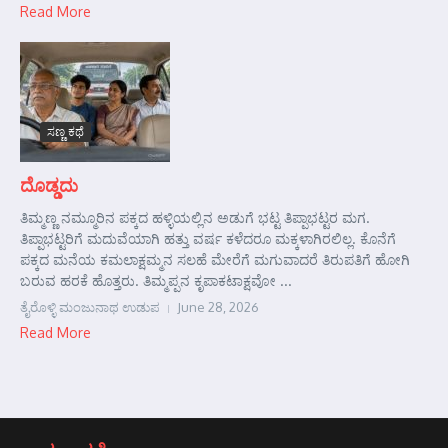
Read More
ಸಣ್ಣ ಕಥೆ
ದೊಡ್ಡದು
ತಿಮ್ಮಣ್ಣ ನಮ್ಮೂರಿನ ಪಕ್ಕದ ಹಳ್ಳಿಯಲ್ಲಿನ ಅಡುಗೆ ಭಟ್ಟ ತಿಪ್ಪಾಭಟ್ಟರ ಮಗ.
ತಿಪ್ಪಾಭಟ್ಟರಿಗೆ ಮದುವೆಯಾಗಿ ಹತ್ತು ವರ್ಷ ಕಳೆದರೂ ಮಕ್ಕಳಾಗಿರಲಿಲ್ಲ. ಕೊನೆಗೆ
ಪಕ್ಕದ ಮನೆಯ ಕಮಲಾಕ್ಷಮ್ಮನ ಸಲಹೆ ಮೇರೆಗೆ ಮಗುವಾದರೆ ತಿರುಪತಿಗೆ ಹೋಗಿ
ಬರುವ ಹರಕೆ ಹೊತ್ತರು. ತಿಮ್ಮಪ್ಪನ ಕೃಪಾಕಟಾಕ್ಷವೋ ...
ತೈರೊಳ್ಳಿ ಮಂಜುನಾಥ ಉಡುಪ
June 28, 2026
Read More