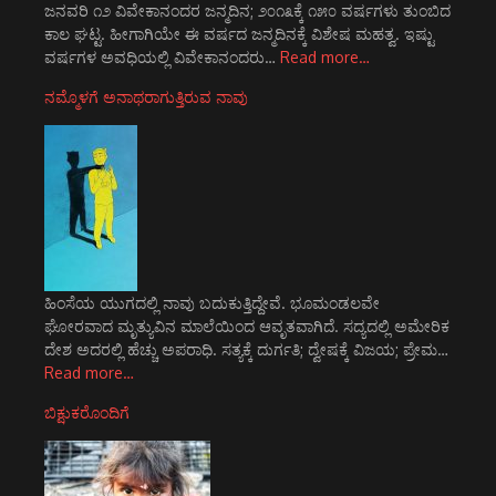
ಜನವರಿ ೧೨ ವಿವೇಕಾನಂದರ ಜನ್ಮದಿನ; ೨೦೧೩ಕ್ಕೆ ೧೫೦ ವರ್ಷಗಳು ತುಂಬಿದ
ಕಾಲ ಘಟ್ಟ. ಹೀಗಾಗಿಯೇ ಈ ವರ್ಷದ ಜನ್ಮದಿನಕ್ಕೆ ವಿಶೇಷ ಮಹತ್ವ. ಇಷ್ಟು
ವರ್ಷಗಳ ಅವಧಿಯಲ್ಲಿ ವಿವೇಕಾನಂದರು…
Read more…
ನಮ್ಮೊಳಗೆ ಅನಾಥರಾಗುತ್ತಿರುವ ನಾವು
ಹಿಂಸೆಯ ಯುಗದಲ್ಲಿ ನಾವು ಬದುಕುತ್ತಿದ್ದೇವೆ. ಭೂಮಂಡಲವೇ
ಘೋರವಾದ ಮೃತ್ಯುವಿನ ಮಾಲೆಯಿಂದ ಆವೃತವಾಗಿದೆ. ಸದ್ಯದಲ್ಲಿ ಅಮೇರಿಕ
ದೇಶ ಅದರಲ್ಲಿ ಹೆಚ್ಚು ಅಪರಾಧಿ. ಸತ್ಯಕ್ಕೆ ದುರ್ಗತಿ; ದ್ವೇಷಕ್ಕೆ ವಿಜಯ; ಪ್ರೇಮ…
Read more…
ಬಿಕ್ಷುಕರೊಂದಿಗೆ