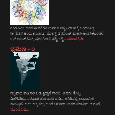
ರಂಗ ಹೀಗ ಅಂತ ಈವರೆಗೂ ಯಾರೂ ಸಷ್ಟ ನಿರ್ಧಾರಕ್ಕೆ ಬಂದಂತಿಲ್ಲ.
ಡೀಸೆಂಟ್ ಅಂದುಕೂಂಡಾಗ ಮೋಸ್ಟ್‌ ಡಿಫರೆಂಟ್‌, ಮೇದು ಅಂದುಕೊಂಡರೆ
ರಫ್ ಅಂಡ್ ಟಫ್, ಮುಂಗೋಪಿ ಪಟ್ಟ ಕಟ್ಟಿ…
ಮುಂದೆ ಓದಿ…
ಭ್ರಮಣ – ೧
ದಟ್ಟವಾದ ಕಾಡಿನಲ್ಲಿ ಓಡುತ್ತಿದ್ದಾನೆ ಸಾಯಿ. ಅವನು ತೊಟ್ಟ
ಮಿಲಿಟರಿಯವರಂತಹ ಪೋಷಾಕು ಕಾಡಿನ ಹಸಿರಿನಲ್ಲಿ ಒಂದಾದಂತೆ
ಕಾಣುತ್ತಿದೆ. ಬಹು ಚಿಕ್ಕ ಕಲ್ಲು ಬಂಡೆಗಳ ದಾರಿ. ಅದರ ಪರಿಚಯ ಅವನಿಗೆ…
ಮುಂದೆ ಓದಿ…