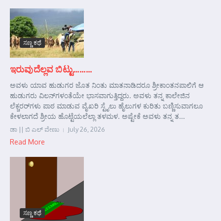
ಸಣ್ಣ ಕಥೆ
ಇರುವುದೆಲ್ಲವ ಬಿಟ್ಟು………
ಅವಳು ಯಾವ ಹುಡುಗರ ಜೊತ ನಿಂತು ಮಾತನಾಡಿದರೂ ಶ್ರೀಕಾಂತನಪಾಲಿಗೆ ಆ
ಹುಡುಗರು ವಿಲನ್‌ಗಳಂತೆಯೇ ಭಾಸವಾಗುತ್ತಿದ್ದರು. ಅವಳು ತನ್ನ ಕಾಲೇಜಿನ
ಲೆಕ್ಚರರ್‌ಗಳು ಪಾಠ ಮಾಡುವ ವೈಖರಿ ಸ್ಟೈಲು ಹೈಲುಗಳ ಕುರಿತು ಬಣ್ಣಿಸುವಾಗಲೂ
ಕೇಳಲಾಗದೆ ಶ್ರೀಯ ಹೊಟ್ಟೆಯಲೆಲ್ಲಾ ತಳಮಳ. ಅಷ್ಟೇಕೆ ಅವಳು ತನ್ನ ತ...
ಡಾ || ಬಿ ಎಲ್ ವೇಣು
July 26, 2026
Read More
ಸಣ್ಣ ಕಥೆ