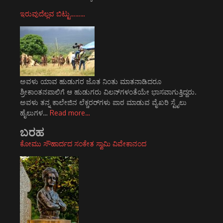
ಇರುವುದೆಲ್ಲವ ಬಿಟ್ಟು………
ಅವಳು ಯಾವ ಹುಡುಗರ ಜೊತ ನಿಂತು ಮಾತನಾಡಿದರೂ
ಶ್ರೀಕಾಂತನಪಾಲಿಗೆ ಆ ಹುಡುಗರು ವಿಲನ್‌ಗಳಂತೆಯೇ ಭಾಸವಾಗುತ್ತಿದ್ದರು.
ಅವಳು ತನ್ನ ಕಾಲೇಜಿನ ಲೆಕ್ಚರರ್‌ಗಳು ಪಾಠ ಮಾಡುವ ವೈಖರಿ ಸ್ಟೈಲು
ಹೈಲುಗಳ…
Read more…
ಬರಹ
ಕೋಮು ಸೌಹಾರ್ದದ ಸಂಕೇತ ಸ್ವಾಮಿ ವಿವೇಕಾನಂದ