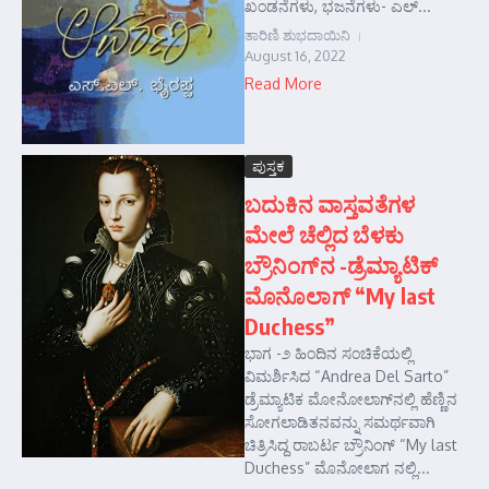
ಖಂಡನೆಗಳು, ಭಜನೆಗಳು- ಎಲ್...
ತಾರಿಣಿ ಶುಭದಾಯಿನಿ
August 16, 2022
Read More
ಪುಸ್ತಕ
ಬದುಕಿನ ವಾಸ್ತವತೆಗಳ
ಮೇಲೆ ಚೆಲ್ಲಿದ ಬೆಳಕು
ಬ್ರೌನಿಂಗ್‌ನ -ಡ್ರೆಮ್ಯಾಟಿಕ್
ಮೊನೊಲಾಗ್ “My last
Duchess”
ಭಾಗ -೨ ಹಿಂದಿನ ಸಂಚಿಕೆಯಲ್ಲಿ
ವಿಮರ್ಶಿಸಿದ “Andrea Del Sarto”
ಡ್ರೆಮ್ಯಾಟಿಕ ಮೋನೋಲಾಗ್‌ನಲ್ಲಿ ಹೆಣ್ಣಿನ
ಸೋಗಲಾಡಿತನವನ್ನು ಸಮರ್ಥವಾಗಿ
ಚಿತ್ರಿಸಿದ್ದ ರಾಬರ್ಟ ಬ್ರೌನಿಂಗ್ “My last
Duchess” ಮೊನೋಲಾಗ ನಲ್ಲಿ...