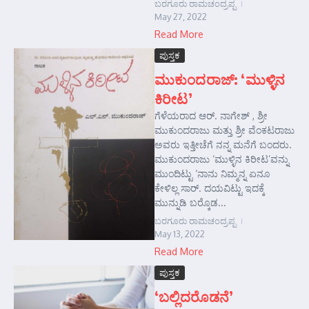
ಬರಗೂರು ರಾಮಚಂದ್ರಪ್ಪ
May 27, 2022
Read More
ಪುಸ್ತಕ
ಮುಕುಂದರಾಜ್: ‘ಮುಳ್ಳಿನ
ಕಿರೀಟ’
ಗೆಳೆಯರಾದ ಆರ್. ನಾಗೇಶ್ , ಶ್ರೀ
ಮುಕುಂದರಾಜು ಮತ್ತು ಶ್ರೀ ವೆಂಕಟರಾಜು
ಅವರು ಇತ್ತೀಚೆಗೆ ನನ್ನ ಮನೆಗೆ ಬಂದರು.
ಮುಕುಂದರಾಜು ‘ಮುಳ್ಳಿನ ಕಿರೀಟ’ವನ್ನು
ಮುಂದಿಟ್ಟು ‘ನಾನು ನಿಮ್ಮನ್ನ ಏನೂ
ಕೇಳಿಲ್ಲ ಸಾರ್. ದಯವಿಟ್ಟು ಇದಕ್ಕೆ
ಮುನ್ನುಡಿ ಬರ್‍ಕೊಡ...
ಬರಗೂರು ರಾಮಚಂದ್ರಪ್ಪ
May 13, 2022
Read More
ಪುಸ್ತಕ
‘ಬಲ್ಲಿದರೊಡನೆ’