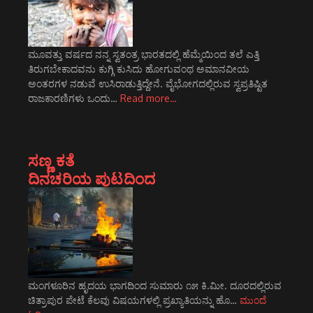
ಮೂವತ್ತು ವರ್ಷದ ನನ್ನ ಸ್ವತಂತ್ರ ಭಾರತದಲ್ಲಿ ಹೆಮ್ಮೆಯಿಂದ ತಲೆ ಎತ್ತಿ
ತಿರುಗಬೇಕಾದವನು ಕುಗ್ಗಿ ಕುಸಿದು ಹೋಗುವಂಥ ಅಮಾನವೀಯ
ಅಂತರಗಳ ನಡುವೆ ಉಸಿರಾಡುತ್ತಿದ್ದೇನೆ. ವೈಭೋಗದಲ್ಲಿರುವ ಸ್ವಪ್ರತಿಷ್ಟಿತ
ರಾಜಕಾರಣಿಗಳು ಒಂದು…
Read more…
ಸಣ್ಣ ಕತೆ
ದಿನಚರಿಯ ಪುಟದಿಂದ
ಮಂಗಳೂರಿನ ಹೃದಯ ಭಾಗದಿಂದ ಸುಮಾರು ೧೫ ಕಿ.ಮೀ. ದೂರದಲ್ಲಿರುವ
ಚಿತ್ರಾಪುರ ಪೇಟೆ ಕೆಲವು ವಿಷಯಗಳಲ್ಲಿ ಪ್ರಖ್ಯಾತಿಯನ್ನು ಹೊ…
ಮುಂದೆ