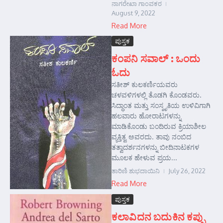
ನಾಗರೇಖಾ ಗಾಂವಕರ
August 9, 2022
Read More
ಪುಸ್ತಕ
ಕಂಪನಿ ಸವಾಲ್ : ಒಂದು
ಓದು
ಸತೀಶ್ ಕುಲಕರ್ಣಿಯವರು
ಚಳವಳಿಗಳಲ್ಲಿ ತೊಡಗಿ ಕೊಂಡವರು.
ಸಿದ್ಧಾಂತ ಮತ್ತು ಸಂಸ್ಕೃತಿಯ ಉಳಿವಿಗಾಗಿ
ಹಲವಾರು ಹೋರಾಟಗಳನ್ನು
ಮಾಡಿಕೊಂಡು ಬಂದಿರುವ ಕ್ರಿಯಾಶೀಲ
ವ್ಯಕ್ತಿತ್ವ ಅವರದು. ತಾವು ನಂಬಿದ
ತತ್ವಾದರ್ಶನಗಳನ್ನು ಬೀದಿನಾಟಕಗಳ
ಮೂಲಕ ಹೇಳುವ ಪ್ರಯ...
ತಾರಿಣಿ ಶುಭದಾಯಿನಿ
July 26, 2022
Read More
ಪುಸ್ತಕ
ಕಲಾವಿದನ ಬದುಕಿನ ಕಪ್ಪು