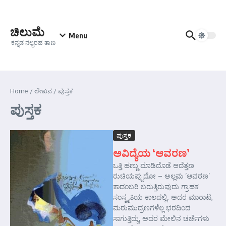
Skip to content
ಚಿಲುಮೆ
Menu
ಕನ್ನಡ ನಲ್ಬರಹ ತಾಣ
Home
/
ಲೇಖನ
/
ಪುಸ್ತಕ
ಪುಸ್ತಕ
ಪುಸ್ತಕ
ಅವಿದ್ಯೆಯ ‘ಆವರಣ’
ಒತ್ತಿ ಹಣ್ಣು ಮಾಡಿದೊಡೆ ಆದೆತ್ತಣ
ರುಚಿಯಪ್ಪುದೋ – ಅಲ್ಲಮ ‘ಆವರಣ’
ಕಾದಂಬರಿ ಬರುತ್ತಿರುವುದು ಗ್ರಾಹಕ
ಸಂಸ್ಕೃತಿಯ ಕಾಲದಲ್ಲಿ. ಅದರ ಮಾರಾಟ,
ಮರುಮುದ್ರಣಗಳೆಲ್ಲ ಭರದಿಂದ
ಸಾಗುತ್ತಿದ್ದು, ಅದರ ಮೇಲಿನ ಚರ್ಚೆಗಳು