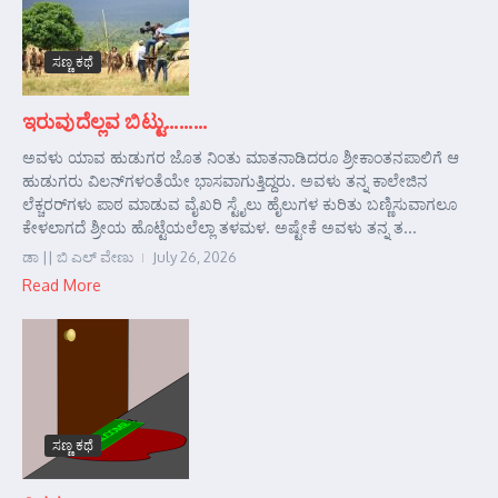
ಸಣ್ಣ ಕಥೆ
ಇರುವುದೆಲ್ಲವ ಬಿಟ್ಟು………
ಅವಳು ಯಾವ ಹುಡುಗರ ಜೊತ ನಿಂತು ಮಾತನಾಡಿದರೂ ಶ್ರೀಕಾಂತನಪಾಲಿಗೆ ಆ
ಹುಡುಗರು ವಿಲನ್‌ಗಳಂತೆಯೇ ಭಾಸವಾಗುತ್ತಿದ್ದರು. ಅವಳು ತನ್ನ ಕಾಲೇಜಿನ
ಲೆಕ್ಚರರ್‌ಗಳು ಪಾಠ ಮಾಡುವ ವೈಖರಿ ಸ್ಟೈಲು ಹೈಲುಗಳ ಕುರಿತು ಬಣ್ಣಿಸುವಾಗಲೂ
ಕೇಳಲಾಗದೆ ಶ್ರೀಯ ಹೊಟ್ಟೆಯಲೆಲ್ಲಾ ತಳಮಳ. ಅಷ್ಟೇಕೆ ಅವಳು ತನ್ನ ತ...
ಡಾ || ಬಿ ಎಲ್ ವೇಣು
July 26, 2026
Read More
ಸಣ್ಣ ಕಥೆ