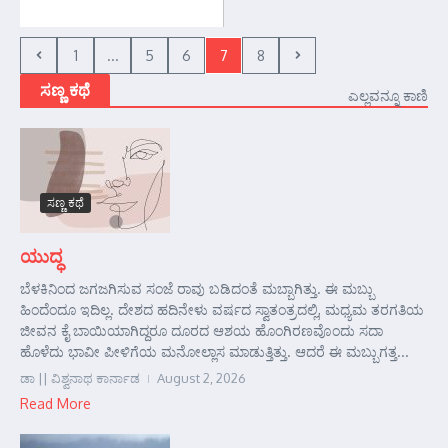
1
...
5
6
7
8
ಸಣ್ಣ ಕಥೆ
ಎಲ್ಲವನ್ನೂ ಕಾಣಿ
ಸಣ್ಣ ಕಥೆ
ಯುದ್ಧ
ಬೆಳಕಿನಿಂದ ಜಗಜಗಿಸುವ ಸಂಜೆ ರಾವು ಬಡಿದಂತೆ ಮಬ್ಬಾಗಿತ್ತು. ಈ ಮಬ್ಬು
ಹಿಂದೆಂದೂ ಇದಿಲ್ಲ. ದೇಶದ ಹದಿನೇಳು ವರ್ಷದ ಸ್ವಾತಂತ್ರದಲ್ಲಿ, ಮಧ್ಯಮ ತರಗತಿಯ
ಜೀವನ ಕೈ ಬಾಯಿಯಾಗಿದ್ದರೂ ದೂರದ ಆಶಯ ಹೊಂಗಿರಣವೊಂದು ಸದಾ
ಹೊಳೆದು ಭಾವೀ ಪೀಳಿಗೆಯ ಮನೋಲ್ಲಾಸ ಮಾಡುತ್ತಿತ್ತು. ಆದರೆ ಈ ಮಬ್ಬುಗತ್ತ...
ಡಾ || ವಿಶ್ವನಾಥ ಕಾರ್ನಾಡ
August 2, 2026
Read More