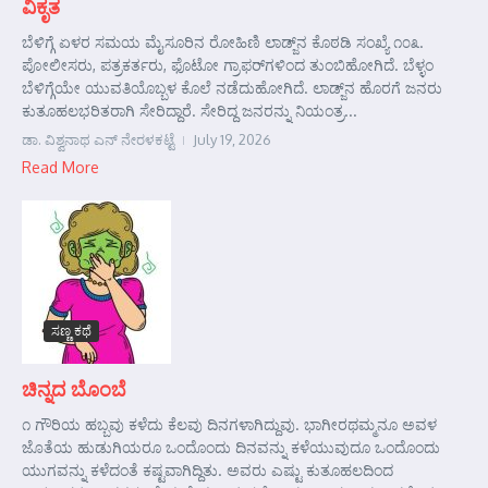
ವಿಕೃತ
ಬೆಳಿಗ್ಗೆ ಏಳರ ಸಮಯ ಮೈಸೂರಿನ ರೋಹಿಣಿ ಲಾಡ್ಜ್‌ನ ಕೊಠಡಿ ಸಂಖ್ಯೆ ೧೦೩.
ಪೋಲೀಸರು, ಪತ್ರಕರ್ತರು, ಫೊಟೋ ಗ್ರಾಫರ್‌ಗಳಿಂದ ತುಂಬಿಹೋಗಿದೆ. ಬೆಳ್ಳಂ
ಬೆಳಿಗ್ಗೆಯೇ ಯುವತಿಯೊಬ್ಬಳ ಕೊಲೆ ನಡೆದುಹೋಗಿದೆ. ಲಾಡ್ಜ್‌ನ ಹೊರಗೆ ಜನರು
ಕುತೂಹಲಭರಿತರಾಗಿ ಸೇರಿದ್ದಾರೆ. ಸೇರಿದ್ದ ಜನರನ್ನು ನಿಯಂತ್ರ...
ಡಾ. ವಿಶ್ವನಾಥ ಎನ್ ನೇರಳಕಟ್ಟೆ
July 19, 2026
Read More
ಸಣ್ಣ ಕಥೆ
ಚಿನ್ನದ ಬೊಂಬೆ
೧ ಗೌರಿಯ ಹಬ್ಬವು ಕಳೆದು ಕೆಲವು ದಿನಗಳಾಗಿದ್ದುವು. ಭಾಗೀರಥಮ್ಮನೂ ಅವಳ
ಜೊತೆಯ ಹುಡುಗಿಯರೂ ಒಂದೊಂದು ದಿನವನ್ನು ಕಳೆಯುವುದೂ ಒಂದೊಂದು
ಯುಗವನ್ನು ಕಳೆದಂತೆ ಕಷ್ಟವಾಗಿದ್ದಿತು. ಅವರು ಎಷ್ಟು ಕುತೂಹಲದಿಂದ