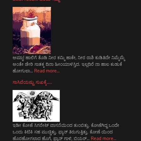
ಅಮ್ಮಾ! ಹಾಲಿಗೆ ತೊಡಿ ನೀರ ಕಮ್ಮಿ ಹಾಕೇ, ನೀರ ರಾಶಿ ಕುಡಿತಿದೇ ನಿಮ್ಮೆಮ್ಮೆ
ಅಂತೇ ಡೇರಿ ಸಾತಕ್ಕ ದಿನಾ ಹೀಂಯಾಳಿಸ್ತಿದ. ಇಲ್ಲದಿರೆ ನಾ ಹಾಲ ಕುಡುಕೆ
ಹೋಗುಲಾ…
Read more…
ಸಾಸಿವೆಯಷ್ಟು ಸುಖಕ್ಕೆ…..
ಇಡೀ ಕೋಣೆ ಸಿಗರೇಟ್ ವಾಸನೆಯಿಂದ ತುಂಬಿತ್ತು. ಕೋಣೆಗಿದ್ದ ಒಂದೇ
ಒಂದು ಕಿಟಿಕಿ ಸಹ ಮುಚ್ಚಿತ್ತು. ಫ಼್ಯಾನ್ ತಿರುಗುತ್ತಿತ್ತು. ಕೋಣೆ ಯಿಂದ
ಹೊರಹೋಗಲಾದ ಹೊಗೆ, ಫ಼್ಯಾನ್ ಗಾಳಿ, ಬಿಯರ್…
Read more…