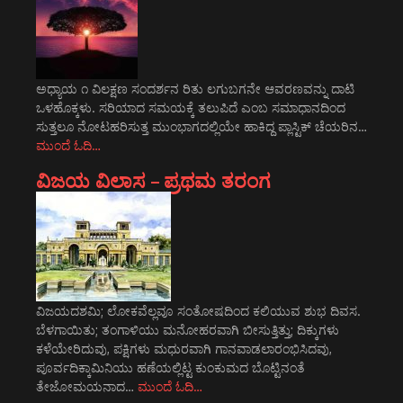
ಅಧ್ಯಾಯ ೧ ವಿಲಕ್ಷಣ ಸಂದರ್ಶನ ರಿತು ಲಗುಬಗನೇ ಆವರಣವನ್ನು ದಾಟಿ
ಒಳಹೊಕ್ಕಳು. ಸರಿಯಾದ ಸಮಯಕ್ಕೆ ತಲುಪಿದೆ ಎಂಬ ಸಮಾಧಾನದಿಂದ
ಸುತ್ತಲೂ ನೋಟಹರಿಸುತ್ತ ಮುಂಭಾಗದಲ್ಲಿಯೇ ಹಾಕಿದ್ದ ಪ್ಲಾಸ್ಟಿಕ್ ಚೆಯರಿನ…
ಮುಂದೆ ಓದಿ…
ವಿಜಯ ವಿಲಾಸ – ಪ್ರಥಮ ತರಂಗ
ವಿಜಯದಶಮಿ; ಲೋಕವೆಲ್ಲವೂ ಸಂತೋಷದಿಂದ ಕಲಿಯುವ ಶುಭ ದಿವಸ.
ಬೆಳಗಾಯಿತು; ತಂಗಾಳಿಯು ಮನೋಹರವಾಗಿ ಬೀಸುತ್ತಿತ್ತು; ದಿಕ್ಕುಗಳು
ಕಳೆಯೇರಿದುವು, ಪಕ್ಷಿಗಳು ಮಧುರವಾಗಿ ಗಾನವಾಡಲಾರಂಭಿಸಿದವು,
ಪೂರ್ವದಿಕ್ಕಾಮಿನಿಯು ಹಣೆಯಲ್ಲಿಟ್ಟ ಕುಂಕುಮದ ಬೊಟ್ಟಿನಂತೆ
ತೇಜೋಮಯನಾದ…
ಮುಂದೆ ಓದಿ…