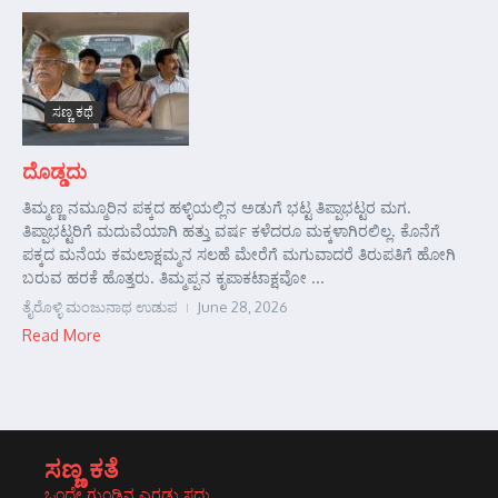
ಸಣ್ಣ ಕಥೆ
ದೊಡ್ಡದು
ತಿಮ್ಮಣ್ಣ ನಮ್ಮೂರಿನ ಪಕ್ಕದ ಹಳ್ಳಿಯಲ್ಲಿನ ಅಡುಗೆ ಭಟ್ಟ ತಿಪ್ಪಾಭಟ್ಟರ ಮಗ.
ತಿಪ್ಪಾಭಟ್ಟರಿಗೆ ಮದುವೆಯಾಗಿ ಹತ್ತು ವರ್ಷ ಕಳೆದರೂ ಮಕ್ಕಳಾಗಿರಲಿಲ್ಲ. ಕೊನೆಗೆ
ಪಕ್ಕದ ಮನೆಯ ಕಮಲಾಕ್ಷಮ್ಮನ ಸಲಹೆ ಮೇರೆಗೆ ಮಗುವಾದರೆ ತಿರುಪತಿಗೆ ಹೋಗಿ
ಬರುವ ಹರಕೆ ಹೊತ್ತರು. ತಿಮ್ಮಪ್ಪನ ಕೃಪಾಕಟಾಕ್ಷವೋ ...
ತೈರೊಳ್ಳಿ ಮಂಜುನಾಥ ಉಡುಪ
June 28, 2026
Read More
ಸಣ್ಣ ಕತೆ
ಒಂದೇ ಗುಂಡಿನ ಎರಡು ಸದ್ದು