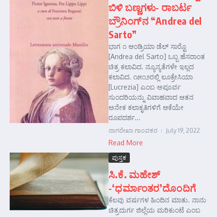
ಬಿಳಿ ಬಣ್ಣಗಳು- ರಾಬರ್ಟ
ಬ್ರೌನಿಂಗ್‌ನ “Andrea del
Sarto”
ಭಾಗ ೧ ಆಂಡ್ರಿಯಾ ಡೆಲ್ ಸಾರ್‍ಟೊ
[Andrea del Sarto] ಒಬ್ಬ ಹೆಸರಾಂತ
ಚಿತ್ರ ಕಲಾವಿದ. ನ್ಯೂನ್ಯತೆಗಳೇ ಇಲ್ಲದ
ಕಲಾವಿದ. ೧೫೧೨ರಲ್ಲಿ ಲೂಕ್ರೇಸಿಯಾ
[Lucrezia] ಎಂಬ ಅಪೂರ್ವ
ಸುಂದರಿಯನ್ನು ವಿವಾಹವಾದ ಆತನ
ಅನೇಕ ಕಲಾಕೃತಿಗಳಿಗೆ ಆಕೆಯೇ
ರೂಪದರ್ಶ...
ನಾಗರೇಖಾ ಗಾಂವಕರ
July 19, 2022
Read More
ಪುಸ್ತಕ
ಸಿ.ಕೆ. ಮಹೇಶ್
-‘ಧರ್ಮಾಂತರ’ದೊಂದಿಗೆ
ಕೆಲವು ವರ್ಷಗಳ ಹಿಂದಿನ ಮಾತು. ನಾನು
ಚಿತ್ರದುರ್ಗ ಜಿಲ್ಲೆಯ ಮರಿಕುಂಟೆ ಎಂಬ