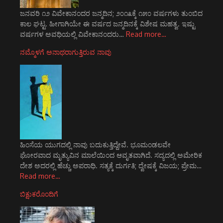
ಜನವರಿ ೧೨ ವಿವೇಕಾನಂದರ ಜನ್ಮದಿನ; ೨೦೧೩ಕ್ಕೆ ೧೫೦ ವರ್ಷಗಳು ತುಂಬಿದ
ಕಾಲ ಘಟ್ಟ. ಹೀಗಾಗಿಯೇ ಈ ವರ್ಷದ ಜನ್ಮದಿನಕ್ಕೆ ವಿಶೇಷ ಮಹತ್ವ. ಇಷ್ಟು
ವರ್ಷಗಳ ಅವಧಿಯಲ್ಲಿ ವಿವೇಕಾನಂದರು…
Read more…
ನಮ್ಮೊಳಗೆ ಅನಾಥರಾಗುತ್ತಿರುವ ನಾವು
ಹಿಂಸೆಯ ಯುಗದಲ್ಲಿ ನಾವು ಬದುಕುತ್ತಿದ್ದೇವೆ. ಭೂಮಂಡಲವೇ
ಘೋರವಾದ ಮೃತ್ಯುವಿನ ಮಾಲೆಯಿಂದ ಆವೃತವಾಗಿದೆ. ಸದ್ಯದಲ್ಲಿ ಅಮೇರಿಕ
ದೇಶ ಅದರಲ್ಲಿ ಹೆಚ್ಚು ಅಪರಾಧಿ. ಸತ್ಯಕ್ಕೆ ದುರ್ಗತಿ; ದ್ವೇಷಕ್ಕೆ ವಿಜಯ; ಪ್ರೇಮ…
Read more…
ಬಿಕ್ಷುಕರೊಂದಿಗೆ