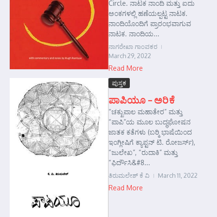
Circle. ನಾಟಕ ನಾಂದಿ ಮತ್ತು ಐದು
ಅಂಕಗಳಲ್ಲಿ ಹಣೆಯಲ್ಪಟ್ಟ ನಾಟಕ.
ನಾಂದಿಯೊಂದಿಗೆ ಪ್ರಾರಂಭವಾಗುವ
ನಾಟಕ. ನಾಂದಿಯ...
ನಾಗರೇಖಾ ಗಾಂವಕರ
March 29, 2022
Read More
ಪುಸ್ತಕ
ಪಾಪಿಯೂ – ಅರಿಕೆ
“ಚಕ್ಖುಪಾಲ ಮಹಾತೇರ” ಮತ್ತು
“ಪಾಪಿ”ಯ ಮೂಲ ಬುದ್ಧಘೋಷನ
ಜಾತಕ ಕತೆಗಳು (ಬರ್‍ಮಿ ಭಾಷೆಯಿಂದ
ಇಂಗ್ಲೀಷಿಗೆ ಕ್ಯಾಪ್ಟನ್ ಟಿ. ರೋಜರ್ಸ್),
“ಜುಲೇಖ”, “ರುದಾಕಿ” ಮತ್ತು
“ಫಿರ್ದೌಸಿ&#8...
ತಿರುಮಲೇಶ್ ಕೆ ವಿ
March 11, 2022
Read More