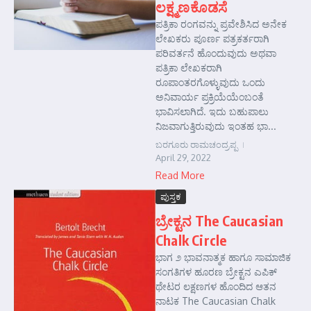
ಲಕ್ಷ್ಮಣಕೊಡಸೆ
ಪತ್ರಿಕಾ ರಂಗವನ್ನು ಪ್ರವೇಶಿಸಿದ ಅನೇಕ
ಲೇಖಕರು ಪೂರ್ಣ ಪತ್ರಕರ್ತರಾಗಿ
ಪರಿವರ್ತನೆ ಹೊಂದುವುದು ಅಥವಾ
ಪತ್ರಿಕಾ ಲೇಖಕರಾಗಿ
ರೂಪಾಂತರಗೊಳ್ಳುವುದು ಒಂದು
ಅನಿವಾರ್ಯ ಪ್ರಕ್ರಿಯೆಯೆಂಬಂತೆ
ಭಾವಿಸಲಾಗಿದೆ. ಇದು ಬಹುಪಾಲು
ನಿಜವಾಗುತ್ತಿರುವುದು ಇಂತಹ ಭಾ...
ಬರಗೂರು ರಾಮಚಂದ್ರಪ್ಪ
April 29, 2022
Read More
ಪುಸ್ತಕ
ಬ್ರೇಕ್ಟನ The Caucasian
Chalk Circle
ಭಾಗ ೨ ಭಾವನಾತ್ಮಕ ಹಾಗೂ ಸಾಮಾಜಿಕ
ಸಂಗತಿಗಳ ಹೂರಣ ಬ್ರೇಕ್ಟನ ಎಪಿಕ್
ಥೇಟರ ಲಕ್ಷಣಗಳ ಹೊಂದಿದ ಆತನ
ನಾಟಕ The Caucasian Chalk