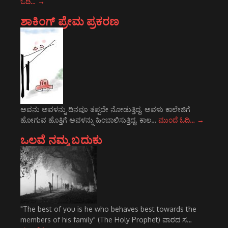
ಓದಿ…
→
ಶಾಕಿಂಗ್ ಪ್ರೇಮ ಪ್ರಕರಣ
ಅವನು ಅವಳನ್ನು ದಿನವೂ ತಪ್ಪದೇ ನೋಡುತ್ತಿದ್ದ. ಅವಳು ಕಾಲೇಜಿಗೆ
ಹೋಗುವ ಹೊತ್ತಿಗೆ ಅವಳನ್ನು ಹಿಂಬಾಲಿಸುತ್ತಿದ್ದ. ಕಾಲ…
ಮುಂದೆ ಓದಿ…
→
ಒಲವೆ ನಮ್ಮ ಬದುಕು
"The best of you is he who behaves best towards the
members of his family" (The Holy Prophet) ವಾರದ ಸ…