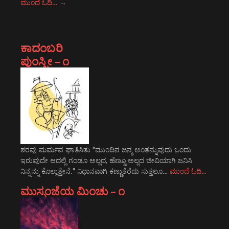
ಮುಂದೆ ಓದಿ…
→
ಕಾದಂಬರಿ
ಪುಂಸ್ತ್ರೀ – ೧
ಶರವು ಮರ್ಮವ ಘಾತಿಸಿತು "ಮುಂದಿನ ಜನ್ಮ ಅಂತನ್ನುವುದು ಒಂದು
ಇರುವುದೇ ಆದಲ್ಲಿ ಗಂಡೂ ಅಲ್ಲದ, ಹೆಣ್ಣೂ ಅಲ್ಲದ ಜೀವಿಯಾಗಿ ಜನಿಸಿ
ನಿನ್ನನ್ನು ಕೊಲ್ಲುತ್ತೇನೆ." ನಿಧಾನವಾಗಿ ಕಣ್ಣುತೆರೆದು ಸುತ್ತಲೂ…
ಮುಂದೆ ಓದಿ…
ಮುಸ್ಸಂಜೆಯ ಮಿಂಚು – ೧