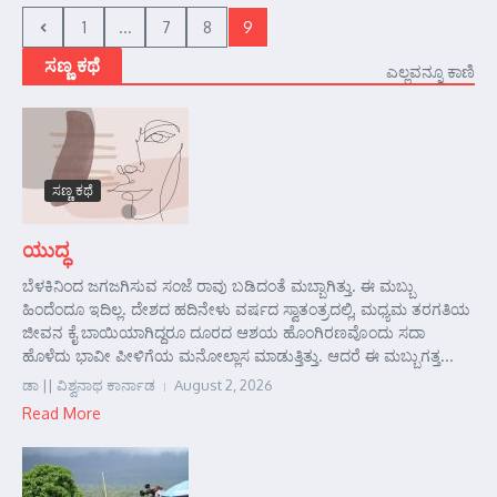
1
...
7
8
9
ಸಣ್ಣ ಕಥೆ
ಎಲ್ಲವನ್ನೂ ಕಾಣಿ
ಸಣ್ಣ ಕಥೆ
ಯುದ್ಧ
ಬೆಳಕಿನಿಂದ ಜಗಜಗಿಸುವ ಸಂಜೆ ರಾವು ಬಡಿದಂತೆ ಮಬ್ಬಾಗಿತ್ತು. ಈ ಮಬ್ಬು
ಹಿಂದೆಂದೂ ಇದಿಲ್ಲ. ದೇಶದ ಹದಿನೇಳು ವರ್ಷದ ಸ್ವಾತಂತ್ರದಲ್ಲಿ, ಮಧ್ಯಮ ತರಗತಿಯ
ಜೀವನ ಕೈ ಬಾಯಿಯಾಗಿದ್ದರೂ ದೂರದ ಆಶಯ ಹೊಂಗಿರಣವೊಂದು ಸದಾ
ಹೊಳೆದು ಭಾವೀ ಪೀಳಿಗೆಯ ಮನೋಲ್ಲಾಸ ಮಾಡುತ್ತಿತ್ತು. ಆದರೆ ಈ ಮಬ್ಬುಗತ್ತ...
ಡಾ || ವಿಶ್ವನಾಥ ಕಾರ್ನಾಡ
August 2, 2026
Read More