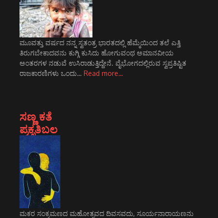
ಮೂವತ್ತು ವರ್ಷದ ನನ್ನ ಸ್ವತಂತ್ರ ಭಾರತದಲ್ಲಿ ಹೆಮ್ಮೆಯಿಂದ ತಲೆ ಎತ್ತಿ
ತಿರುಗಬೇಕಾದವನು ಕುಗ್ಗಿ ಕುಸಿದು ಹೋಗುವಂಥ ಅಮಾನವೀಯ
ಅಂತರಗಳ ನಡುವೆ ಉಸಿರಾಡುತ್ತಿದ್ದೇನೆ. ವೈಭೋಗದಲ್ಲಿರುವ ಸ್ವಪ್ರತಿಷ್ಟಿತ
ರಾಜಕಾರಣಿಗಳು ಒಂದು…
Read more…
ಸಣ್ಣ ಕತೆ
ಪ್ರಕೃತಿಬಲ
ಮಕರ ಸಂಕ್ರಮಣದ ಮಹೋತ್ಸವದ ದಿವಸವದು, ಸೂರ್ಯನಾರಾಯಣನು