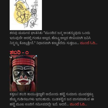
ಶರವು ಮರ್ಮವ ಘಾತಿಸಿತು "ಮುಂದಿನ ಜನ್ಮ ಅಂತನ್ನುವುದು ಒಂದು
ಇರುವುದೇ ಆದಲ್ಲಿ ಗಂಡೂ ಅಲ್ಲದ, ಹೆಣ್ಣೂ ಅಲ್ಲದ ಜೀವಿಯಾಗಿ ಜನಿಸಿ
ನಿನ್ನನ್ನು ಕೊಲ್ಲುತ್ತೇನೆ." ನಿಧಾನವಾಗಿ ಕಣ್ಣುತೆರೆದು ಸುತ್ತಲೂ…
ಮುಂದೆ ಓದಿ…
ಶಬರಿ – ೧
ಕತ್ತಲು! ಶಬರಿ ಕಾಯುತ್ತಿದ್ದಾಳೆ! ಅದೊಂದು ಹಟ್ಟಿ ಸುಮಾರು ಮೂವತ್ತಕ್ಕೂ
ಹೆಚ್ಚು ಗುಡಿಸಲುಗಳು ಇರಬಹುದು. ಬುಡಕಟ್ಟಿನ ಜನ ವಾಸಮಾಡುವ ಈ
ಹಟ್ಟಿ ಮೂಲ ಊರಿಗೆ ಸಮೀಪದಲ್ಲೇ ಇದೆ. ಆದರೆ…
ಮುಂದೆ ಓದಿ…