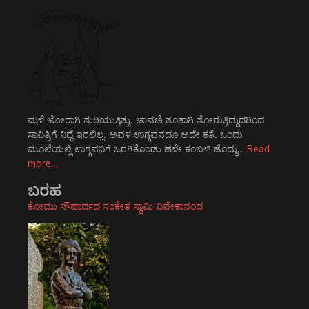
ಮಳೆ ಜೋರಾಗಿ ಸುರಿಯುತ್ತಿತ್ತು. ಚಾವಣಿ ತೂತಾಗಿ ಸೋರುತ್ತಿದ್ದುದರಿಂದ
ಸಾವಿತ್ರಿಗೆ ನಿದ್ದೆ ಇರಲಿಲ್ಲ. ಅವಳ ಉಗ್ಗವನದೂ ಅದೇ ಕತೆ. ಒಂದು
ಮೂಲೆಯಲ್ಲಿ ಉಗ್ಗವನಿಗೆ ಒರಗಿಕೊಂಡು ಹಳೇ ಕಂಬಳಿ ಹೊದ್ದು…
Read
more…
ಬರಹ
ಕೋಮು ಸೌಹಾರ್ದದ ಸಂಕೇತ ಸ್ವಾಮಿ ವಿವೇಕಾನಂದ