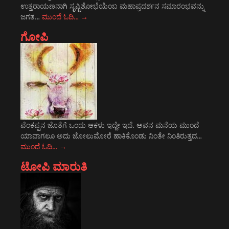
ಉತ್ತರಾಯಣನಾಗಿ ಸೃಷ್ಟಿಶೋಭೆಯೆಂಬ ಮಹಾಪ್ರದರ್ಶನ ಸಮಾರಂಭವನ್ನು
ಜಗತ…
ಮುಂದೆ ಓದಿ…
→
ಗೋಪಿ
ವೆಂಕಪ್ಪನ ಜೊತೆಗೆ ಒಂದು ಆಕಳು ಇದ್ದೇ ಇದೆ. ಅವನ ಮನೆಯ ಮುಂದೆ
ಯಾವಾಗಲೂ ಅದು ಜೋಲುಮೋರೆ ಹಾಕಿಕೊಂಡು ನಿಂತೇ ನಿಂತಿರುತ್ತದ…
ಮುಂದೆ ಓದಿ…
→
ಟೋಪಿ ಮಾರುತಿ