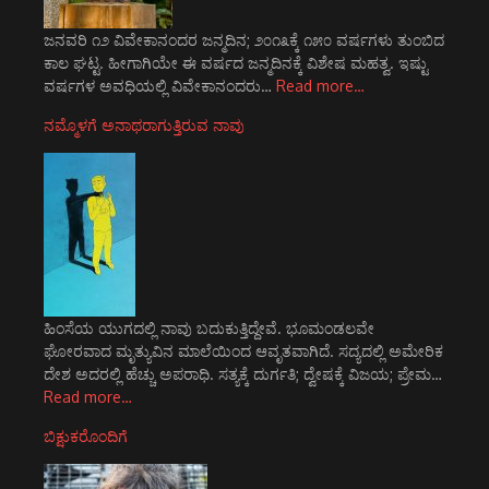
ಜನವರಿ ೧೨ ವಿವೇಕಾನಂದರ ಜನ್ಮದಿನ; ೨೦೧೩ಕ್ಕೆ ೧೫೦ ವರ್ಷಗಳು ತುಂಬಿದ
ಕಾಲ ಘಟ್ಟ. ಹೀಗಾಗಿಯೇ ಈ ವರ್ಷದ ಜನ್ಮದಿನಕ್ಕೆ ವಿಶೇಷ ಮಹತ್ವ. ಇಷ್ಟು
ವರ್ಷಗಳ ಅವಧಿಯಲ್ಲಿ ವಿವೇಕಾನಂದರು…
Read more…
ನಮ್ಮೊಳಗೆ ಅನಾಥರಾಗುತ್ತಿರುವ ನಾವು
ಹಿಂಸೆಯ ಯುಗದಲ್ಲಿ ನಾವು ಬದುಕುತ್ತಿದ್ದೇವೆ. ಭೂಮಂಡಲವೇ
ಘೋರವಾದ ಮೃತ್ಯುವಿನ ಮಾಲೆಯಿಂದ ಆವೃತವಾಗಿದೆ. ಸದ್ಯದಲ್ಲಿ ಅಮೇರಿಕ
ದೇಶ ಅದರಲ್ಲಿ ಹೆಚ್ಚು ಅಪರಾಧಿ. ಸತ್ಯಕ್ಕೆ ದುರ್ಗತಿ; ದ್ವೇಷಕ್ಕೆ ವಿಜಯ; ಪ್ರೇಮ…
Read more…
ಬಿಕ್ಷುಕರೊಂದಿಗೆ