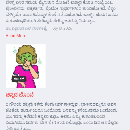
ಬೆಳಿಗ್ಗೆ ಏಳರ ಸಮಯ ಮೈಸೂರಿನ ರೋಹಿಣಿ ಲಾಡ್ಜ್‌ನ ಕೊಠಡಿ ಸಂಖ್ಯೆ ೧೦೩.
ಪೋಲೀಸರು, ಪತ್ರಕರ್ತರು, ಫೊಟೋ ಗ್ರಾಫರ್‌ಗಳಿಂದ ತುಂಬಿಹೋಗಿದೆ. ಬೆಳ್ಳಂ
ಬೆಳಿಗ್ಗೆಯೇ ಯುವತಿಯೊಬ್ಬಳ ಕೊಲೆ ನಡೆದುಹೋಗಿದೆ. ಲಾಡ್ಜ್‌ನ ಹೊರಗೆ ಜನರು
ಕುತೂಹಲಭರಿತರಾಗಿ ಸೇರಿದ್ದಾರೆ. ಸೇರಿದ್ದ ಜನರನ್ನು ನಿಯಂತ್ರ...
ಡಾ. ವಿಶ್ವನಾಥ ಎನ್ ನೇರಳಕಟ್ಟೆ
July 19, 2026
Read More
ಸಣ್ಣ ಕಥೆ
ಚಿನ್ನದ ಬೊಂಬೆ
೧ ಗೌರಿಯ ಹಬ್ಬವು ಕಳೆದು ಕೆಲವು ದಿನಗಳಾಗಿದ್ದುವು. ಭಾಗೀರಥಮ್ಮನೂ ಅವಳ
ಜೊತೆಯ ಹುಡುಗಿಯರೂ ಒಂದೊಂದು ದಿನವನ್ನು ಕಳೆಯುವುದೂ ಒಂದೊಂದು
ಯುಗವನ್ನು ಕಳೆದಂತೆ ಕಷ್ಟವಾಗಿದ್ದಿತು. ಅವರು ಎಷ್ಟು ಕುತೂಹಲದಿಂದ
ಬಯಸಿದರೂ ದಿನಗಳು ಬೇಗ ಬೇಗ ಉರುಳಲೊಲ್ಲವು. ಒಂದು ದಿನ ಅವರೆಲ್ಲರೂ
ಸೇರಿ ಕವಡೆಯ...