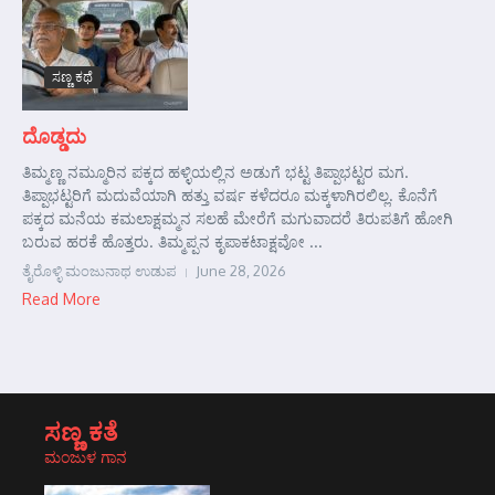
ಸಣ್ಣ ಕಥೆ
ದೊಡ್ಡದು
ತಿಮ್ಮಣ್ಣ ನಮ್ಮೂರಿನ ಪಕ್ಕದ ಹಳ್ಳಿಯಲ್ಲಿನ ಅಡುಗೆ ಭಟ್ಟ ತಿಪ್ಪಾಭಟ್ಟರ ಮಗ.
ತಿಪ್ಪಾಭಟ್ಟರಿಗೆ ಮದುವೆಯಾಗಿ ಹತ್ತು ವರ್ಷ ಕಳೆದರೂ ಮಕ್ಕಳಾಗಿರಲಿಲ್ಲ. ಕೊನೆಗೆ
ಪಕ್ಕದ ಮನೆಯ ಕಮಲಾಕ್ಷಮ್ಮನ ಸಲಹೆ ಮೇರೆಗೆ ಮಗುವಾದರೆ ತಿರುಪತಿಗೆ ಹೋಗಿ
ಬರುವ ಹರಕೆ ಹೊತ್ತರು. ತಿಮ್ಮಪ್ಪನ ಕೃಪಾಕಟಾಕ್ಷವೋ ...
ತೈರೊಳ್ಳಿ ಮಂಜುನಾಥ ಉಡುಪ
June 28, 2026
Read More
ಸಣ್ಣ ಕತೆ
ಮಂಜುಳ ಗಾನ