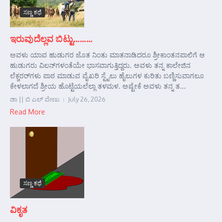
ಸಣ್ಣ ಕಥೆ
ಇರುವುದೆಲ್ಲವ ಬಿಟ್ಟು………
ಅವಳು ಯಾವ ಹುಡುಗರ ಜೊತ ನಿಂತು ಮಾತನಾಡಿದರೂ ಶ್ರೀಕಾಂತನಪಾಲಿಗೆ ಆ
ಹುಡುಗರು ವಿಲನ್‌ಗಳಂತೆಯೇ ಭಾಸವಾಗುತ್ತಿದ್ದರು. ಅವಳು ತನ್ನ ಕಾಲೇಜಿನ
ಲೆಕ್ಚರರ್‌ಗಳು ಪಾಠ ಮಾಡುವ ವೈಖರಿ ಸ್ಟೈಲು ಹೈಲುಗಳ ಕುರಿತು ಬಣ್ಣಿಸುವಾಗಲೂ
ಕೇಳಲಾಗದೆ ಶ್ರೀಯ ಹೊಟ್ಟೆಯಲೆಲ್ಲಾ ತಳಮಳ. ಅಷ್ಟೇಕೆ ಅವಳು ತನ್ನ ತ...
ಡಾ || ಬಿ ಎಲ್ ವೇಣು
July 26, 2026
Read More
ಸಣ್ಣ ಕಥೆ
ವಿಕೃತ