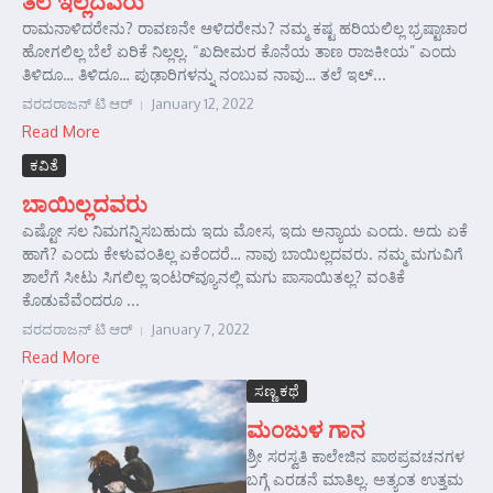
ತಲೆ ಇಲ್ಲದವರು
ರಾಮನಾಳಿದರೇನು? ರಾವಣನೇ ಆಳಿದರೇನು? ನಮ್ಮ ಕಷ್ಟ ಹರಿಯಲಿಲ್ಲ ಭ್ರಷ್ಟಾಚಾರ
ಹೋಗಲಿಲ್ಲ ಬೆಲೆ ಏರಿಕೆ ನಿಲ್ಲಲ್ಲ. “ಖದೀಮರ ಕೊನೆಯ ತಾಣ ರಾಜಕೀಯ” ಎಂದು
ತಿಳಿದೂ… ತಿಳಿದೂ… ಪುಢಾರಿಗಳನ್ನು ನಂಬುವ ನಾವು… ತಲೆ ಇಲ್...
ವರದರಾಜನ್ ಟಿ ಆರ್
January 12, 2022
Read More
ಕವಿತೆ
ಬಾಯಿಲ್ಲದವರು
ಎಷ್ಟೋ ಸಲ ನಿಮಗನ್ನಿಸಬಹುದು ಇದು ಮೋಸ, ಇದು ಅನ್ಯಾಯ ಎಂದು. ಅದು ಏಕೆ
ಹಾಗೆ? ಎಂದು ಕೇಳುವಂತಿಲ್ಲ ಏಕೆಂದರೆ… ನಾವು ಬಾಯಿಲ್ಲದವರು. ನಮ್ಮ ಮಗುವಿಗೆ
ಶಾಲೆಗೆ ಸೀಟು ಸಿಗಲಿಲ್ಲ ಇಂಟರ್‌ವ್ಯೂನಲ್ಲಿ ಮಗು ಪಾಸಾಯಿತಲ್ಲ? ವಂತಿಕೆ
ಕೊಡುವೆವೆಂದರೂ ...
ವರದರಾಜನ್ ಟಿ ಆರ್
January 7, 2022
Read More
ಸಣ್ಣ ಕಥೆ
ಮಂಜುಳ ಗಾನ
ಶ್ರೀ ಸರಸ್ವತಿ ಕಾಲೇಜಿನ ಪಾಠಪ್ರವಚನಗಳ
ಬಗ್ಗೆ ಎರಡನೆ ಮಾತಿಲ್ಲ. ಅತ್ಯಂತ ಉತ್ತಮ