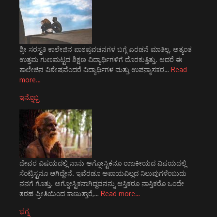
ಶ್ರೀ ಸರಸ್ವತಿ ಕಾಲೇಜಿನ ಪಾಠಪ್ರವಚನಗಳ ಬಗ್ಗೆ ಎರಡನೆ ಮಾತಿಲ್ಲ. ಅತ್ಯಂತ
ಉತ್ತಮ ಗುಣಮಟ್ಟದ ಶಿಕ್ಷಣ ವಿದ್ಯಾರ್ಥಿಗಳಿಗೆ ದೊರಕುತ್ತಿತ್ತು. ಆದರೆ ಈ
ಕಾಲೇಜಿನ ವಿಶೇಷವೆಂದರೆ ವಿದ್ಯಾರ್ಥಿಗಳ ಮತ್ತು ಉಪನ್ಯಾಸಕರ…
Read
more…
ಇನ್ನೊಬ್ಬ
ದೇವರ ವಿಷಯದಲ್ಲಿ ನಾನು ಅಗ್ನೋಸ್ಟಿಕನೂ ರಾಜಕೀಯದ ವಿಷಯದಲ್ಲಿ
ಸೆಂಟ್ರಿಸ್ಟನೂ ಆಗಿದ್ದೇನೆ. ಇವೆರಡೂ ಅಪಾಯವಿಲ್ಲದ ನಿಲುವುಗಳೆಂಬುದು
ನನಗೆ ಗೊತ್ತು. ಅಗ್ನೋಸ್ಟಿಕನಾಗಿದ್ದವನನ್ನು ಆಸ್ತಿಕರೂ ನಾಸ್ತಿಕರೊ ಒಂದೇ
ತರಹ ಪ್ರೀತಿಯಿಂದ ಕಾಣುತ್ತಾರೆ,…
Read more…
ಭಗ್ನ