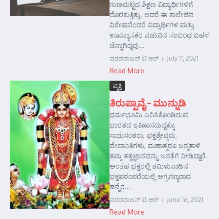
ಗುಣಮಟ್ಟದ ಶಿಕ್ಷಣ ವಿದ್ಯಾರ್ಥಿಗಳಿಗೆ
ದೊರಕುತ್ತಿತ್ತು. ಆದರೆ ಈ ಕಾಲೇಜಿನ
ವಿಶೇಷವೆಂದರೆ ವಿದ್ಯಾರ್ಥಿಗಳ ಮತ್ತು
ಉಪನ್ಯಾಸಕರ ನಡುವಿನ ಸಂಬಂಧ ಬಹಳ
ಚೆನ್ನಾಗಿದ್ದವು...
ವರದರಾಜನ್ ಟಿ ಆರ್
July 11, 2021
Read More
ವ್ಯಕ್ತಿ
ತಿರುಪ್ಪಾವೈ – ಮುನ್ನುಡಿ
ಧರ್ಮಭೂಮಿ ಎನಿಸಿಕೊಂಡಿರುವ
ಭಾರತದ ಇತಿಹಾಸದುದ್ದಕ್ಕೂ
ಸಾಧುಸಂತರು, ಭಕ್ತಶ್ರೇಷ್ಠರು,
ವೇದಾಂತಿಗಳು, ಮಹಾತ್ಮರೂ ಜನ್ಮತಾಳಿ
ತಮ್ಮ ತತ್ವಜ್ಞಾನವನ್ನು ಜನತೆಗೆ ನೀಡಿದ್ದಾರೆ.
ಅಂತಹ ಭಕ್ತರಲ್ಲಿ ತಮಿಳುನಾಡಿನ
ಭಕ್ತಪರಂಪರೆಯಲ್ಲಿ ಅಗ್ರಗಣ್ಯರಾದ
ಹನ್ನೆರ...
ವರದರಾಜನ್ ಟಿ ಆರ್
June 16, 2021
Read More