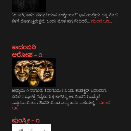
"ಏ ಕಾಗಿ, ಕಾಳೀ ಮಗನ! ಯಾಕ ಕೂಗ್ತೀಯಾ?" ಭಾವಿಯಲ್ಲಿಯ ಹಗ್ಗ ಮೇಲೆ
ಕೆಳಗೆ ಹೋಗುತ್ತಿರುತ್ತದೆ. ಒಂದು ಮೊಳ ಹಗ್ಗ ಸೇದಿದರೆ…
ಮುಂದೆ ಓದಿ…
→
ಕಾದಂಬರಿ
ಆರೋಪ – ೧
ಅಧ್ಯಾಯ ೧ ನಾಗೂರು ! ನಾಗೂರು ! ಎಂದು ಕಂಡಕ್ಟರ್ ಒದರಿದಾಗ,
ಬಿಸಿಲಿನ ಝಳಕ್ಕೆ ನಿದ್ದೆತೂಗುತ್ತ ಕುಳಿತಿದ್ದ ಅರವಿಂದನಿಗೆ ಒಮ್ಮೆಲೆ
ಎಚ್ಚರವಾಯಿತು. ಗಡಿಬಿಡಿಯಿಂದ ಎದ್ದು ಜನರ ಎಡೆಯಲ್ಲಿ…
ಮುಂದೆ
ಓದಿ…
ಪುಂಸ್ತ್ರೀ – ೧