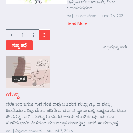
ಅನ್ನುವಾಗಲೇ ಅಹಂಕಾರಿ, ಕೇಡು
ಬಯಸದವನಂದ...
ಡಾ || ಬಿ ಎಲ್ ವೇಣು
June 26, 2021
Read More
1
2
3
ಸಣ್ಣ ಕಥೆ
ಎಲ್ಲವನ್ನೂ ಕಾಣಿ
ಸಣ್ಣ ಕಥೆ
ಯುದ್ಧ
ಬೆಳಕಿನಿಂದ ಜಗಜಗಿಸುವ ಸಂಜೆ ರಾವು ಬಡಿದಂತೆ ಮಬ್ಬಾಗಿತ್ತು. ಈ ಮಬ್ಬು
ಹಿಂದೆಂದೂ ಇದಿಲ್ಲ. ದೇಶದ ಹದಿನೇಳು ವರ್ಷದ ಸ್ವಾತಂತ್ರದಲ್ಲಿ, ಮಧ್ಯಮ ತರಗತಿಯ
ಜೀವನ ಕೈ ಬಾಯಿಯಾಗಿದ್ದರೂ ದೂರದ ಆಶಯ ಹೊಂಗಿರಣವೊಂದು ಸದಾ
ಹೊಳೆದು ಭಾವೀ ಪೀಳಿಗೆಯ ಮನೋಲ್ಲಾಸ ಮಾಡುತ್ತಿತ್ತು. ಆದರೆ ಈ ಮಬ್ಬುಗತ್ತ...
ಡಾ || ವಿಶ್ವನಾಥ ಕಾರ್ನಾಡ
August 2, 2026