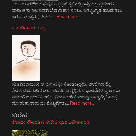
- ೧ - ಲಖನೌದಿಂದ ಪುಷ್ಪಕ ಎಕ್ಸಪ್ರೆಸ್ ರೈಲಿನಲ್ಲಿ ರಾತ್ರಿಯೆಲ್ಲ ಪ್ರಯಾಣಿಸಿ
ನಾವು ಆಗ್ರಾ ತಲುಪಿದಾಗ ಬೆಳಗಿನ ಹೂ ಬಿಸಿಲು. ಜಗದ್ವಿಖ್ಯಾತ ತಾಜಮಹಲು
ಇರುವ ಭೂಸ್ಪರ್ಶ, ಹಿತಕರ…
Read more…
ಮಗುವಿಗೊಂದು ಅಪ್ಪ….
ಸದಾಶಿವರಾಯರು ಆ ಮಗುವನ್ನೇ ನೋಡುತ್ತಿದ್ದರು. ಅಂಬೆಗಾಲಿಟ್ಟು
ತೆವಳುವ ಮಗುವಿನ ಚಲನವಲನಗಳು ಸೃಷ್ಟಿಸುವ ಭಾವನೆಗಳನ್ನು ಅವರು
ಈವರೆಗೆ ಅನುಭವಿಸಿರಲಿಲ್ಲ. ನಿಧಾನವಾಗಿ ತೆವಳುತ್ತಾ ಒಮ್ಮೊಮ್ಮೆ ಹಿಂದಕ್ಕೆ
ನೋಡುತ್ತಾ ತಾಯಿಯ ಮೆಚ್ಚುಗೆಗಾಗಿ…
Read more…
ಬರಹ
ಕೋಮು ಸೌಹಾರ್ದದ ಸಂಕೇತ ಸ್ವಾಮಿ ವಿವೇಕಾನಂದ