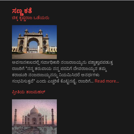
ಸಣ್ಣ ಕತೆ
ಚಿಕ್ಕ ಕೃಷ್ಣರಾಜ ಒಡೆಯರು
ಅವಸಾನಕಾಲದಲ್ಲಿ ಸರ್ವಾಧಿಕಾರಿ ನಂಜರಾಜಯ್ಯನು ಪಶ್ಚಾತ್ತಾಪಪಡುತ್ತ
ರಾಜರಿಗೆ "ನನ್ನ ತರುವಾಯ ನನ್ನ ಪದವಿಗೆ ದೇವರಾಜಯ್ಯನ ತಮ್ಮ
ಕರಾಚೂರಿ ನಂಜರಾಜಯ್ಯನನ್ನು ನಿಯಮಿಸಿದರೆ ಅನರ್ಥಗಳು
ಸಂಭವಿಸುತ್ತವೆ" ಎಂದು ಎಚ್ಚರಿಕೆ ಕೊಟ್ಟನಷ್ಟೆ. ರಾಜರಿಗೆ…
Read more…
ಪ್ರೀತಿಯ ತಾಜಮಹಲ್