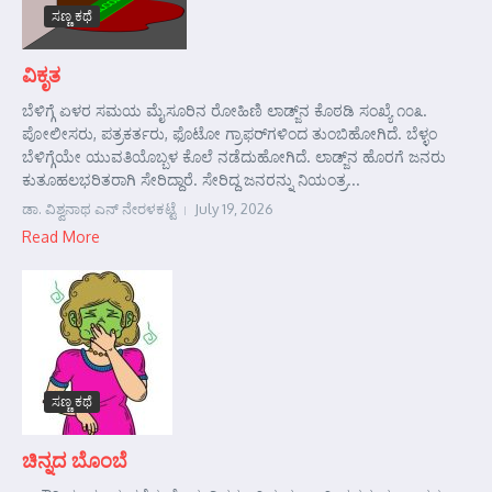
ಸಣ್ಣ ಕಥೆ
ವಿಕೃತ
ಬೆಳಿಗ್ಗೆ ಏಳರ ಸಮಯ ಮೈಸೂರಿನ ರೋಹಿಣಿ ಲಾಡ್ಜ್‌ನ ಕೊಠಡಿ ಸಂಖ್ಯೆ ೧೦೩.
ಪೋಲೀಸರು, ಪತ್ರಕರ್ತರು, ಫೊಟೋ ಗ್ರಾಫರ್‌ಗಳಿಂದ ತುಂಬಿಹೋಗಿದೆ. ಬೆಳ್ಳಂ
ಬೆಳಿಗ್ಗೆಯೇ ಯುವತಿಯೊಬ್ಬಳ ಕೊಲೆ ನಡೆದುಹೋಗಿದೆ. ಲಾಡ್ಜ್‌ನ ಹೊರಗೆ ಜನರು
ಕುತೂಹಲಭರಿತರಾಗಿ ಸೇರಿದ್ದಾರೆ. ಸೇರಿದ್ದ ಜನರನ್ನು ನಿಯಂತ್ರ...
ಡಾ. ವಿಶ್ವನಾಥ ಎನ್ ನೇರಳಕಟ್ಟೆ
July 19, 2026
Read More
ಸಣ್ಣ ಕಥೆ
ಚಿನ್ನದ ಬೊಂಬೆ