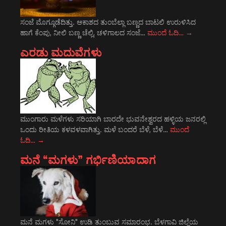
ಸಂಜೆ ಮೊಗ್ಗೂಡೆದಿತ್ತು. ಆಕಾಶದ ತುಂಬೆಲ್ಲಾ ಬಣ್ಣದ ಬಾಟಲಿ ಉರುಳಿಸಿದ
ಹಾಗೆ ಕೆಂಪು, ನೀಲಿ ಬಣ್ಣ ಚೆಲ್ಲಿ, ಚಳಿಗಾಲದ ಸಂಜೆ…
ಮುಂದೆ ಓದಿ…
→
ಎರಡು ಮದುವೆಗಳು
ಮುಂಗಾರು ಮಳೆಗಳು ಸರಿಯಾಗಿ ಬಾರದೇ ಭುವನೇಶ್ವರದ ಹಳ್ಳಿಯ ಜನರಲ್ಲಿ
ಒಂದು ರೀತಿಯ ಕಳವಳವಾಗಿತ್ತು. ಮಳೆ ಬಂದರೆ ಬೆಳೆ, ಬೆಳೆ…
ಮುಂದೆ
ಓದಿ…
→
ಮನೆ “ಮಗಳು” ಗರ್ಭಿಣಿಯಾದಾಗ
ಮನೆ ಮಗಳು "ಸೋನಿ" ಉಡಿ ತುಂಬುವ ಸಮಾರಂಭ. ಬೆಳಗಾವಿ ಜಿಲ್ಲೆಯ