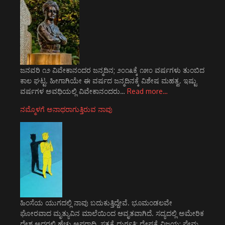
ಜನವರಿ ೧೨ ವಿವೇಕಾನಂದರ ಜನ್ಮದಿನ; ೨೦೧೩ಕ್ಕೆ ೧೫೦ ವರ್ಷಗಳು ತುಂಬಿದ
ಕಾಲ ಘಟ್ಟ. ಹೀಗಾಗಿಯೇ ಈ ವರ್ಷದ ಜನ್ಮದಿನಕ್ಕೆ ವಿಶೇಷ ಮಹತ್ವ. ಇಷ್ಟು
ವರ್ಷಗಳ ಅವಧಿಯಲ್ಲಿ ವಿವೇಕಾನಂದರು…
Read more…
ನಮ್ಮೊಳಗೆ ಅನಾಥರಾಗುತ್ತಿರುವ ನಾವು
ಹಿಂಸೆಯ ಯುಗದಲ್ಲಿ ನಾವು ಬದುಕುತ್ತಿದ್ದೇವೆ. ಭೂಮಂಡಲವೇ
ಘೋರವಾದ ಮೃತ್ಯುವಿನ ಮಾಲೆಯಿಂದ ಆವೃತವಾಗಿದೆ. ಸದ್ಯದಲ್ಲಿ ಅಮೇರಿಕ
ದೇಶ ಅದರಲ್ಲಿ ಹೆಚ್ಚು ಅಪರಾಧಿ. ಸತ್ಯಕ್ಕೆ ದುರ್ಗತಿ; ದ್ವೇಷಕ್ಕೆ ವಿಜಯ; ಪ್ರೇಮ…