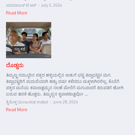
ವರದರಾಜನ್ ಟಿ ಆರ್
July 5, 2026
Read More
ಸಣ್ಣ ಕಥೆ
ದೊಡ್ಡದು
ತಿಮ್ಮಣ್ಣ ನಮ್ಮೂರಿನ ಪಕ್ಕದ ಹಳ್ಳಿಯಲ್ಲಿನ ಅಡುಗೆ ಭಟ್ಟ ತಿಪ್ಪಾಭಟ್ಟರ ಮಗ.
ತಿಪ್ಪಾಭಟ್ಟರಿಗೆ ಮದುವೆಯಾಗಿ ಹತ್ತು ವರ್ಷ ಕಳೆದರೂ ಮಕ್ಕಳಾಗಿರಲಿಲ್ಲ. ಕೊನೆಗೆ
ಪಕ್ಕದ ಮನೆಯ ಕಮಲಾಕ್ಷಮ್ಮನ ಸಲಹೆ ಮೇರೆಗೆ ಮಗುವಾದರೆ ತಿರುಪತಿಗೆ ಹೋಗಿ
ಬರುವ ಹರಕೆ ಹೊತ್ತರು. ತಿಮ್ಮಪ್ಪನ ಕೃಪಾಕಟಾಕ್ಷವೋ ...
ತೈರೊಳ್ಳಿ ಮಂಜುನಾಥ ಉಡುಪ
June 28, 2026
Read More