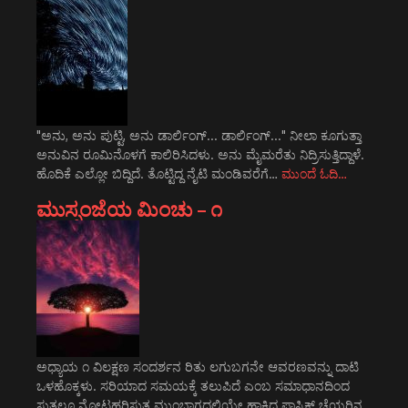
"ಅನು, ಅನು ಪುಟ್ಟಿ, ಅನು ಡಾರ್ಲಿಂಗ್... ಡಾರ್ಲಿಂಗ್..." ನೀಲಾ ಕೂಗುತ್ತಾ
ಅನುವಿನ ರೂಮಿನೊಳಗೆ ಕಾಲಿರಿಸಿದಳು. ಅನು ಮೈಮರೆತು ನಿದ್ರಿಸುತ್ತಿದ್ದಾಳೆ.
ಹೊದಿಕೆ ಎಲ್ಲೋ ಬಿದ್ದಿದೆ. ತೊಟ್ಟಿದ್ದ ನೈಟಿ ಮಂಡಿವರೆಗೆ…
ಮುಂದೆ ಓದಿ…
ಮುಸ್ಸಂಜೆಯ ಮಿಂಚು – ೧
ಅಧ್ಯಾಯ ೧ ವಿಲಕ್ಷಣ ಸಂದರ್ಶನ ರಿತು ಲಗುಬಗನೇ ಆವರಣವನ್ನು ದಾಟಿ
ಒಳಹೊಕ್ಕಳು. ಸರಿಯಾದ ಸಮಯಕ್ಕೆ ತಲುಪಿದೆ ಎಂಬ ಸಮಾಧಾನದಿಂದ
ಸುತ್ತಲೂ ನೋಟಹರಿಸುತ್ತ ಮುಂಭಾಗದಲ್ಲಿಯೇ ಹಾಕಿದ್ದ ಪ್ಲಾಸ್ಟಿಕ್ ಚೆಯರಿನ…