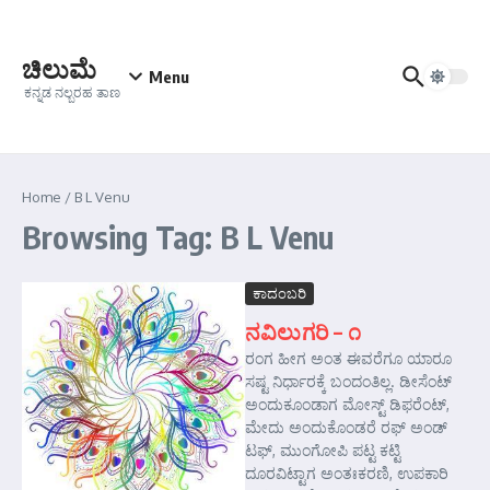
Skip to content
ಚಿಲುಮೆ
Menu
ಕನ್ನಡ ನಲ್ಬರಹ ತಾಣ
Home
/
B L Venu
Browsing Tag: B L Venu
ಕಾದಂಬರಿ
ನವಿಲುಗರಿ – ೧
ರಂಗ ಹೀಗ ಅಂತ ಈವರೆಗೂ ಯಾರೂ
ಸಷ್ಟ ನಿರ್ಧಾರಕ್ಕೆ ಬಂದಂತಿಲ್ಲ. ಡೀಸೆಂಟ್
ಅಂದುಕೂಂಡಾಗ ಮೋಸ್ಟ್‌ ಡಿಫರೆಂಟ್‌,
ಮೇದು ಅಂದುಕೊಂಡರೆ ರಫ್ ಅಂಡ್
ಟಫ್, ಮುಂಗೋಪಿ ಪಟ್ಟ ಕಟ್ಟಿ
ದೂರವಿಟ್ಟಾಗ ಅಂತಃಕರಣಿ, ಉಪಕಾರಿ