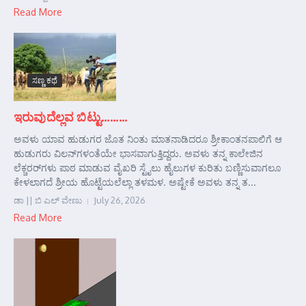
Read More
ಸಣ್ಣ ಕಥೆ
ಇರುವುದೆಲ್ಲವ ಬಿಟ್ಟು………
ಅವಳು ಯಾವ ಹುಡುಗರ ಜೊತ ನಿಂತು ಮಾತನಾಡಿದರೂ ಶ್ರೀಕಾಂತನಪಾಲಿಗೆ ಆ
ಹುಡುಗರು ವಿಲನ್‌ಗಳಂತೆಯೇ ಭಾಸವಾಗುತ್ತಿದ್ದರು. ಅವಳು ತನ್ನ ಕಾಲೇಜಿನ
ಲೆಕ್ಚರರ್‌ಗಳು ಪಾಠ ಮಾಡುವ ವೈಖರಿ ಸ್ಟೈಲು ಹೈಲುಗಳ ಕುರಿತು ಬಣ್ಣಿಸುವಾಗಲೂ
ಕೇಳಲಾಗದೆ ಶ್ರೀಯ ಹೊಟ್ಟೆಯಲೆಲ್ಲಾ ತಳಮಳ. ಅಷ್ಟೇಕೆ ಅವಳು ತನ್ನ ತ...
ಡಾ || ಬಿ ಎಲ್ ವೇಣು
July 26, 2026
Read More