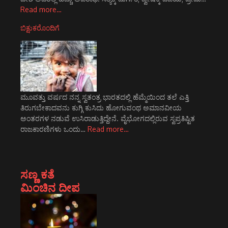
Read more…
ಬಿಕ್ಷುಕರೊಂದಿಗೆ
ಮೂವತ್ತು ವರ್ಷದ ನನ್ನ ಸ್ವತಂತ್ರ ಭಾರತದಲ್ಲಿ ಹೆಮ್ಮೆಯಿಂದ ತಲೆ ಎತ್ತಿ
ತಿರುಗಬೇಕಾದವನು ಕುಗ್ಗಿ ಕುಸಿದು ಹೋಗುವಂಥ ಅಮಾನವೀಯ
ಅಂತರಗಳ ನಡುವೆ ಉಸಿರಾಡುತ್ತಿದ್ದೇನೆ. ವೈಭೋಗದಲ್ಲಿರುವ ಸ್ವಪ್ರತಿಷ್ಟಿತ
ರಾಜಕಾರಣಿಗಳು ಒಂದು…
Read more…
ಸಣ್ಣ ಕತೆ
ಮಿಂಚಿನ ದೀಪ