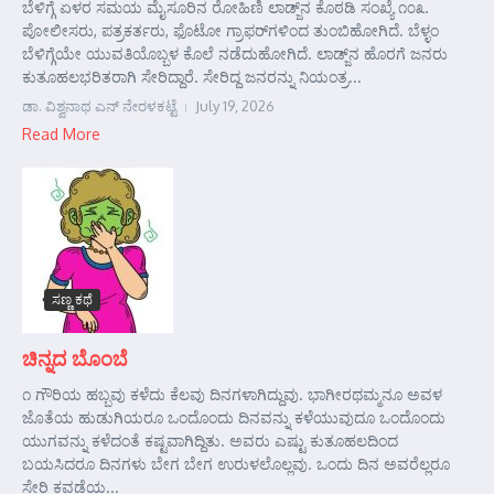
ಬೆಳಿಗ್ಗೆ ಏಳರ ಸಮಯ ಮೈಸೂರಿನ ರೋಹಿಣಿ ಲಾಡ್ಜ್‌ನ ಕೊಠಡಿ ಸಂಖ್ಯೆ ೧೦೩.
ಪೋಲೀಸರು, ಪತ್ರಕರ್ತರು, ಫೊಟೋ ಗ್ರಾಫರ್‌ಗಳಿಂದ ತುಂಬಿಹೋಗಿದೆ. ಬೆಳ್ಳಂ
ಬೆಳಿಗ್ಗೆಯೇ ಯುವತಿಯೊಬ್ಬಳ ಕೊಲೆ ನಡೆದುಹೋಗಿದೆ. ಲಾಡ್ಜ್‌ನ ಹೊರಗೆ ಜನರು
ಕುತೂಹಲಭರಿತರಾಗಿ ಸೇರಿದ್ದಾರೆ. ಸೇರಿದ್ದ ಜನರನ್ನು ನಿಯಂತ್ರ...
ಡಾ. ವಿಶ್ವನಾಥ ಎನ್ ನೇರಳಕಟ್ಟೆ
July 19, 2026
Read More
ಸಣ್ಣ ಕಥೆ
ಚಿನ್ನದ ಬೊಂಬೆ
೧ ಗೌರಿಯ ಹಬ್ಬವು ಕಳೆದು ಕೆಲವು ದಿನಗಳಾಗಿದ್ದುವು. ಭಾಗೀರಥಮ್ಮನೂ ಅವಳ
ಜೊತೆಯ ಹುಡುಗಿಯರೂ ಒಂದೊಂದು ದಿನವನ್ನು ಕಳೆಯುವುದೂ ಒಂದೊಂದು
ಯುಗವನ್ನು ಕಳೆದಂತೆ ಕಷ್ಟವಾಗಿದ್ದಿತು. ಅವರು ಎಷ್ಟು ಕುತೂಹಲದಿಂದ
ಬಯಸಿದರೂ ದಿನಗಳು ಬೇಗ ಬೇಗ ಉರುಳಲೊಲ್ಲವು. ಒಂದು ದಿನ ಅವರೆಲ್ಲರೂ
ಸೇರಿ ಕವಡೆಯ...