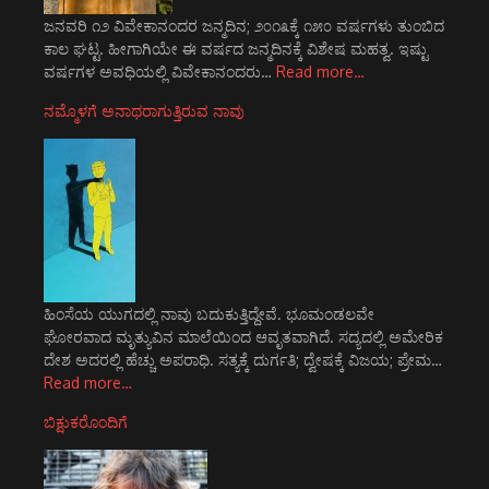
ಜನವರಿ ೧೨ ವಿವೇಕಾನಂದರ ಜನ್ಮದಿನ; ೨೦೧೩ಕ್ಕೆ ೧೫೦ ವರ್ಷಗಳು ತುಂಬಿದ
ಕಾಲ ಘಟ್ಟ. ಹೀಗಾಗಿಯೇ ಈ ವರ್ಷದ ಜನ್ಮದಿನಕ್ಕೆ ವಿಶೇಷ ಮಹತ್ವ. ಇಷ್ಟು
ವರ್ಷಗಳ ಅವಧಿಯಲ್ಲಿ ವಿವೇಕಾನಂದರು…
Read more…
ನಮ್ಮೊಳಗೆ ಅನಾಥರಾಗುತ್ತಿರುವ ನಾವು
ಹಿಂಸೆಯ ಯುಗದಲ್ಲಿ ನಾವು ಬದುಕುತ್ತಿದ್ದೇವೆ. ಭೂಮಂಡಲವೇ
ಘೋರವಾದ ಮೃತ್ಯುವಿನ ಮಾಲೆಯಿಂದ ಆವೃತವಾಗಿದೆ. ಸದ್ಯದಲ್ಲಿ ಅಮೇರಿಕ
ದೇಶ ಅದರಲ್ಲಿ ಹೆಚ್ಚು ಅಪರಾಧಿ. ಸತ್ಯಕ್ಕೆ ದುರ್ಗತಿ; ದ್ವೇಷಕ್ಕೆ ವಿಜಯ; ಪ್ರೇಮ…
Read more…
ಬಿಕ್ಷುಕರೊಂದಿಗೆ