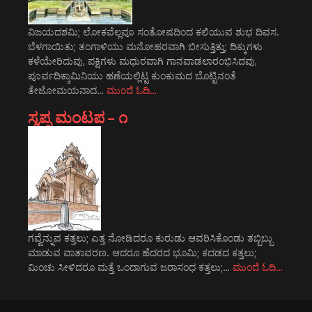
ವಿಜಯದಶಮಿ; ಲೋಕವೆಲ್ಲವೂ ಸಂತೋಷದಿಂದ ಕಲಿಯುವ ಶುಭ ದಿವಸ.
ಬೆಳಗಾಯಿತು; ತಂಗಾಳಿಯು ಮನೋಹರವಾಗಿ ಬೀಸುತ್ತಿತ್ತು; ದಿಕ್ಕುಗಳು
ಕಳೆಯೇರಿದುವು, ಪಕ್ಷಿಗಳು ಮಧುರವಾಗಿ ಗಾನವಾಡಲಾರಂಭಿಸಿದವು,
ಪೂರ್ವದಿಕ್ಕಾಮಿನಿಯು ಹಣೆಯಲ್ಲಿಟ್ಟ ಕುಂಕುಮದ ಬೊಟ್ಟಿನಂತೆ
ತೇಜೋಮಯನಾದ…
ಮುಂದೆ ಓದಿ…
ಸ್ವಪ್ನ ಮಂಟಪ – ೧
ಗವ್ವೆನ್ನುವ ಕತ್ತಲು; ಎತ್ತ ನೋಡಿದರೂ ಕುರುಡು ಆವರಿಸಿಕೊಂಡು ತಬ್ಬಿಬ್ಬು
ಮಾಡುವ ವಾತಾವರಣ. ಆದರೂ ಹೆದರದ ಭೂಮಿ; ಕದಡದ ಕತ್ತಲು;
ಮಿಂಚು ಸೀಳಿದರೂ ಮತ್ತೆ ಒಂದಾಗುವ ಜರಾಸಂಧ ಕತ್ತಲು;…
ಮುಂದೆ ಓದಿ…