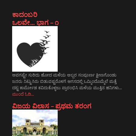
ಕಾದಂಬರಿ
ಒಲವೇ… ಭಾಗ – ೧
ಆವಗಷ್ಟೇ ಸುರಿದು ಹೋದ ಮಳೆಯ ಅಬ್ಬರ ಸಂಪೂರ್ಣ ಕ್ಷೀಣಗೊಂಡು
ಜನರು ನಿಟ್ಟುಸಿರು ಬಿಡುವಷ್ಟರೊಳಗೆ ಆಗಸದಲ್ಲಿ ಒಮ್ಮಿಂದೊಮ್ಮೆಲೆ ಮತ್ತೆ
ದಟ್ಟ ಕಾರ್ಮೋಡ ಕವಿದುಕೊಳ್ಳಲು ಪ್ರಾರಂಭಿಸಿ ಮಳೆಯ ಮುತ್ತಿನ ಹನಿಗಳು…
ಮುಂದೆ ಓದಿ…
ವಿಜಯ ವಿಲಾಸ – ಪ್ರಥಮ ತರಂಗ