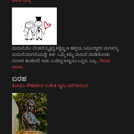
ಮದುವೆಯೇ ಬೇಡವೆನ್ನುತ್ತಿದ್ದ ಕಿಟ್ಟಿಣ್ಣ ಆ ಹಳ್ಳಿಯ ಜಮೀನ್ದಾರರ ಮಗಳನ್ನು
ಮದುವೆಯಾಗಲೊಪಿದ್ದೇ ತಡ- ಒಮ್ಮೆ ಕಿಟ್ಟು ಮದುವೆ ಮಾಡಿಕೊಂಡು
ಸಂಸಾರ ಹೂಡಿದರೆ ಸಾಕು ಎಂದಿದ್ದ ಅಣ್ಣನೂ ಒಪ್ಪಿದ. ಎಲ್ಲ…
Read
more…
ಬರಹ
ಕೋಮು ಸೌಹಾರ್ದದ ಸಂಕೇತ ಸ್ವಾಮಿ ವಿವೇಕಾನಂದ