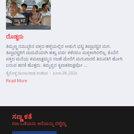
ಸಣ್ಣ ಕಥೆ
ದೊಡ್ಡದು
ತಿಮ್ಮಣ್ಣ ನಮ್ಮೂರಿನ ಪಕ್ಕದ ಹಳ್ಳಿಯಲ್ಲಿನ ಅಡುಗೆ ಭಟ್ಟ ತಿಪ್ಪಾಭಟ್ಟರ ಮಗ.
ತಿಪ್ಪಾಭಟ್ಟರಿಗೆ ಮದುವೆಯಾಗಿ ಹತ್ತು ವರ್ಷ ಕಳೆದರೂ ಮಕ್ಕಳಾಗಿರಲಿಲ್ಲ. ಕೊನೆಗೆ
ಪಕ್ಕದ ಮನೆಯ ಕಮಲಾಕ್ಷಮ್ಮನ ಸಲಹೆ ಮೇರೆಗೆ ಮಗುವಾದರೆ ತಿರುಪತಿಗೆ ಹೋಗಿ
ಬರುವ ಹರಕೆ ಹೊತ್ತರು. ತಿಮ್ಮಪ್ಪನ ಕೃಪಾಕಟಾಕ್ಷವೋ ...
ತೈರೊಳ್ಳಿ ಮಂಜುನಾಥ ಉಡುಪ
June 28, 2026
Read More
ಸಣ್ಣ ಕತೆ
ರಾಜ ಒಡೆಯರು ಆನೆಯನ್ನು ಬಿಟ್ಟಿದ್ದು