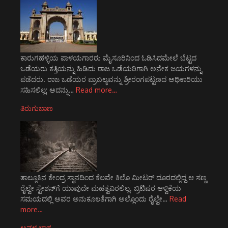
ಕಾರುಗಹಳ್ಳಿಯ ಪಾಳಯಗಾರರು ಮೈಸೂರಿನಿಂದ ಓಡಿಸಿದಮೇಲೆ ಬೆಟ್ಟದ
ಒಡೆಯರು ಕತ್ತಿಯನ್ನು ಹಿಡಿದು ರಾಜ ಒಡೆಯರಿಗಾಗಿ ಅನೇಕ ಜಯಗಳನ್ನು
ಪಡೆದರು. ರಾಜ ಒಡೆಯರ ಪ್ರಾಬಲ್ಯವನ್ನು ಶ್ರೀರಂಗಪಟ್ಟಣದ ಅಧಿಕಾರಿಯು
ಸಹಿಸಲಿಲ್ಲ; ಅದನ್ನು…
Read more…
ತಿರುಗುಬಾಣ
ತಾಲ್ಲೂಕಿನ ಕೇಂದ್ರ ಸ್ಥಾನದಿಂದ ಕೆಲವೇ ಕಿಲೊ ಮೀಟರ್ ದೂರದಲ್ಲಿದ್ದ ಆ ಸಣ್ಣ
ರೈಲ್ವೇ ಸ್ಟೇಶನ್‌ಗೆ ಯಾವುದೇ ಮಹತ್ವವಿರಲಿಲ್ಲ. ಬ್ರಿಟಿಷರ ಆಳ್ವಿಕೆಯ
ಸಮಯದಲ್ಲಿ ಅವರ ಅನುಕೂಲತೆಗಾಗಿ ಅಲ್ಲೊಂದು ರೈಲ್ವೇ…
Read
more…
ಅವಳ ಭಾಗ್ಯ