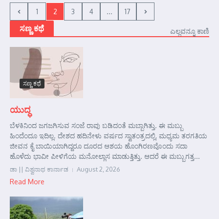
1
2
3
4
...
17
ಸಣ್ಣ ಕಥೆ
ಎಲ್ಲವನ್ನೂ ಕಾಣಿ
ಸಣ್ಣ ಕಥೆ
ಯುದ್ಧ
ಬೆಳಕಿನಿಂದ ಜಗಜಗಿಸುವ ಸಂಜೆ ರಾವು ಬಡಿದಂತೆ ಮಬ್ಬಾಗಿತ್ತು. ಈ ಮಬ್ಬು
ಹಿಂದೆಂದೂ ಇದಿಲ್ಲ. ದೇಶದ ಹದಿನೇಳು ವರ್ಷದ ಸ್ವಾತಂತ್ರದಲ್ಲಿ, ಮಧ್ಯಮ ತರಗತಿಯ
ಜೀವನ ಕೈ ಬಾಯಿಯಾಗಿದ್ದರೂ ದೂರದ ಆಶಯ ಹೊಂಗಿರಣವೊಂದು ಸದಾ
ಹೊಳೆದು ಭಾವೀ ಪೀಳಿಗೆಯ ಮನೋಲ್ಲಾಸ ಮಾಡುತ್ತಿತ್ತು. ಆದರೆ ಈ ಮಬ್ಬುಗತ್ತ...
ಡಾ || ವಿಶ್ವನಾಥ ಕಾರ್ನಾಡ
August 2, 2026
Read More