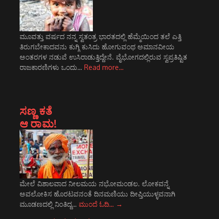
ಮೂವತ್ತು ವರ್ಷದ ನನ್ನ ಸ್ವತಂತ್ರ ಭಾರತದಲ್ಲಿ ಹೆಮ್ಮೆಯಿಂದ ತಲೆ ಎತ್ತಿ
ತಿರುಗಬೇಕಾದವನು ಕುಗ್ಗಿ ಕುಸಿದು ಹೋಗುವಂಥ ಅಮಾನವೀಯ
ಅಂತರಗಳ ನಡುವೆ ಉಸಿರಾಡುತ್ತಿದ್ದೇನೆ. ವೈಭೋಗದಲ್ಲಿರುವ ಸ್ವಪ್ರತಿಷ್ಟಿತ
ರಾಜಕಾರಣಿಗಳು ಒಂದು…
Read more…
ಸಣ್ಣ ಕತೆ
ಆ ರಾಮ!
ಮೇಲೆ ವಿಶಾಲವಾದ ನೀಲಮಯ ನಭೋಮಂಡಲ. ಲೋಕವನ್ನೆ
ಅವಲೋಕಿಸ ಹೊರಟವನಂತೆ ದಿನಮಣಿಯು ದೀಪ್ತಿಯುಳ್ಳವನಾಗಿ
ಮೂಡಣದಲ್ಲಿ ನಿಂತಿದ್ದ…
ಮುಂದೆ ಓದಿ…
→