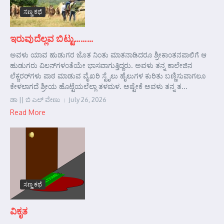
ಸಣ್ಣ ಕಥೆ
ಇರುವುದೆಲ್ಲವ ಬಿಟ್ಟು………
ಅವಳು ಯಾವ ಹುಡುಗರ ಜೊತ ನಿಂತು ಮಾತನಾಡಿದರೂ ಶ್ರೀಕಾಂತನಪಾಲಿಗೆ ಆ
ಹುಡುಗರು ವಿಲನ್‌ಗಳಂತೆಯೇ ಭಾಸವಾಗುತ್ತಿದ್ದರು. ಅವಳು ತನ್ನ ಕಾಲೇಜಿನ
ಲೆಕ್ಚರರ್‌ಗಳು ಪಾಠ ಮಾಡುವ ವೈಖರಿ ಸ್ಟೈಲು ಹೈಲುಗಳ ಕುರಿತು ಬಣ್ಣಿಸುವಾಗಲೂ
ಕೇಳಲಾಗದೆ ಶ್ರೀಯ ಹೊಟ್ಟೆಯಲೆಲ್ಲಾ ತಳಮಳ. ಅಷ್ಟೇಕೆ ಅವಳು ತನ್ನ ತ...
ಡಾ || ಬಿ ಎಲ್ ವೇಣು
July 26, 2026
Read More
ಸಣ್ಣ ಕಥೆ
ವಿಕೃತ