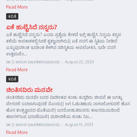
Read More
ಕವಿತೆ
ಏಕೆ ಹುಟ್ಟಿಸಿದೆ ನನ್ನನು?
ಏಕೆ ಹುಟ್ಟಿಸಿದೆ ನನ್ನನು? ಎಂದು ಪ್ರಶ್ನೆಯ ಕೇಳದೆ ಇಲ್ಲಿ ಹುಟ್ಟಿಸಿ ನಿನ್ನಯ ಕರ್‍ಮವ
ಕಳೆಯೆ ಅವಕಾಶಕಲ್ಪಿಸಿದಕೆ ಕೃತಜ್ಞನಾಗಿರು|| ಏಕೆ ನನಗೆ ಈ ಸ್ಥಿತಿಯ ನೀಡಿದೆ
ಎನ್ನುವುದಕಿಂತ ಇದಕಿಂತ ಕೆಳಗಿನ ಪರಿಸ್ಥಿತಿಯ ಅವಲೋಕಿಸಿ, ಇದೇ ನನಗೆ
ಉತ್ತಮವೆಂ...
ಡಾ || ಆನಂದ (ಜಾನಕಿತನಯಾನಂದ)
August 22, 2023
Read More
ಕವಿತೆ
ಚಿಂತಿಸದಿರು ಮನವೇ
ಚಿಂತಿಸದಿರು ಮನವೇ ಜನರ ವಿಪರೀತವ ಕಂಡು ಕುಗ್ಗದಿರು ಜೀವವೆ ಈ ಜಗತ್ತು
ವೇಗದಲಿ ಬದಲಾಗುವುದಕೆ ನೊಂದು|| ಜಗ ಓಡುತಿಹುದು ನಾಗಾಲೋಟದಲಿ ಹೊಸ
ಹೊಸ ತಂತ್ರಜ್ಞಾನದ ಜೊತೆಯಲಿ| ಜನರೋಡುತಿರುವರು ಕಾಲಸಮಯದಿಂದೆ
ಹಣಗಳಿಸುವ ಭರಾಟೆಯಲಿ| ಮರೀಚಿಕೆಯ ಕಂಡು ನಿಜ...
ಡಾ || ಆನಂದ (ಜಾನಕಿತನಯಾನಂದ)
August 15, 2023
Read More