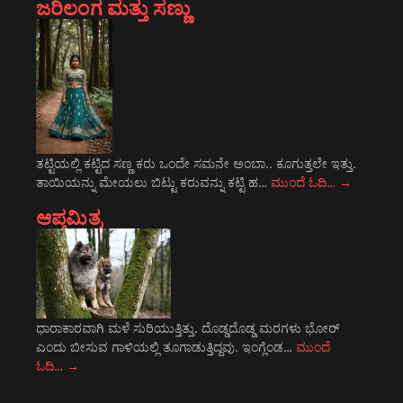
ಜರಿಲಂಗ ಮತ್ತು ಸಣ್ಣು
ತಟ್ಟಿಯಲ್ಲಿ ಕಟ್ಟಿದ ಸಣ್ಣ ಕರು ಒಂದೇ ಸಮನೇ ಅಂಬಾ.. ಕೂಗುತ್ತಲೇ ಇತ್ತು.
ತಾಯಿಯನ್ನು ಮೇಯಲು ಬಿಟ್ಟು ಕರುವನ್ನು ಕಟ್ಟಿ ಹ…
ಮುಂದೆ ಓದಿ…
→
ಆಪ್ತಮಿತ್ರ
ಧಾರಾಕಾರವಾಗಿ ಮಳೆ ಸುರಿಯುತ್ತಿತ್ತು. ದೊಡ್ಡದೊಡ್ಡ ಮರಗಳು ಭೋರ್
ಎಂದು ಬೀಸುವ ಗಾಳಿಯಲ್ಲಿ ತೂಗಾಡುತ್ತಿದ್ದವು. ಇಂಗ್ಲೆಂಡ…
ಮುಂದೆ
ಓದಿ…
→