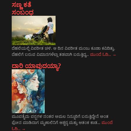
ಸಣ್ಣ ಕತೆ
ಸಂಬಂಧ
ದೆಹಲಿಯಲ್ಲಿ ವಿಪರೀತ ಚಳಿ. ಆ ದಿನ ವಿಪರೀತ ಮಂಜು ಕೂಡಾ ಕವಿದಿತ್ತು.
ದೆಹಲಿಗೆ ಬರುವ ವಿಮಾನಗಳೆಲ್ಲಾ ತಡವಾಗಿ ಬರುತ್ತಿದ್ದ…
ಮುಂದೆ ಓದಿ…
→
ದಾರಿ ಯಾವುದಯ್ಯಾ?
ಮೂವತೈದು ವರ್‍ಷಗಳ ನಂತರ ಅಮಲ ನಿನ್ನೂರಿಗೆ ಬರುತ್ತಿದ್ದೇನೆ ಅಂತ
ಫೋನ ಮಾಡಿದಾಗ ಮೃಣಾಲಿನಿಗೆ ಆಶ್ಚರ್‍ಯ ಮತ್ತು ಆತಂಕ ಕಾಡ…
ಮುಂದೆ
ಓದಿ…
→