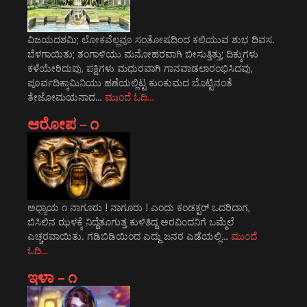
ವಿಜಯದಶಮಿ; ಲೋಕವೆಲ್ಲವೂ ಸಂತೋಷದಿಂದ ಕಲಿಯುವ ಶುಭ ದಿವಸ.
ಬೆಳಗಾಯಿತು; ತಂಗಾಳಿಯು ಮನೋಹರವಾಗಿ ಬೀಸುತ್ತಿತ್ತು; ದಿಕ್ಕುಗಳು
ಕಳೆಯೇರಿದುವು, ಪಕ್ಷಿಗಳು ಮಧುರವಾಗಿ ಗಾನವಾಡಲಾರಂಭಿಸಿದವು,
ಪೂರ್ವದಿಕ್ಕಾಮಿನಿಯು ಹಣೆಯಲ್ಲಿಟ್ಟ ಕುಂಕುಮದ ಬೊಟ್ಟಿನಂತೆ
ತೇಜೋಮಯನಾದ…
ಮುಂದೆ ಓದಿ…
ಆರೋಪ – ೧
ಅಧ್ಯಾಯ ೧ ನಾಗೂರು ! ನಾಗೂರು ! ಎಂದು ಕಂಡಕ್ಟರ್ ಒದರಿದಾಗ,
ಬಿಸಿಲಿನ ಝಳಕ್ಕೆ ನಿದ್ದೆತೂಗುತ್ತ ಕುಳಿತಿದ್ದ ಅರವಿಂದನಿಗೆ ಒಮ್ಮೆಲೆ
ಎಚ್ಚರವಾಯಿತು. ಗಡಿಬಿಡಿಯಿಂದ ಎದ್ದು ಜನರ ಎಡೆಯಲ್ಲಿ…
ಮುಂದೆ
ಓದಿ…
ಇಳಾ – ೧