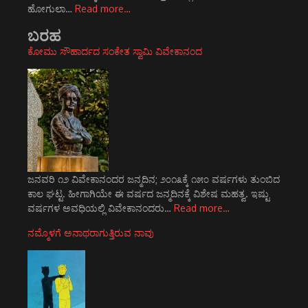
ಹೋಗುಲಾ…
Read more…
ಬರಹ
ಕೋಮು ಸೌಹಾರ್ದದ ಸಂಕೇತ ಸ್ವಾಮಿ ವಿವೇಕಾನಂದ
ಜನವರಿ ೧೨ ವಿವೇಕಾನಂದರ ಜನ್ಮದಿನ; ೨೦೧೩ಕ್ಕೆ ೧೫೦ ವರ್ಷಗಳು ತುಂಬಿದ
ಕಾಲ ಘಟ್ಟ. ಹೀಗಾಗಿಯೇ ಈ ವರ್ಷದ ಜನ್ಮದಿನಕ್ಕೆ ವಿಶೇಷ ಮಹತ್ವ. ಇಷ್ಟು
ವರ್ಷಗಳ ಅವಧಿಯಲ್ಲಿ ವಿವೇಕಾನಂದರು…
Read more…
ನಮ್ಮೊಳಗೆ ಅನಾಥರಾಗುತ್ತಿರುವ ನಾವು