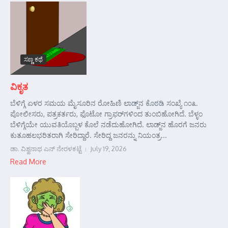
ಸಣ್ಣ ಕಥೆ
ವಿಕೃತ
ಬೆಳಿಗ್ಗೆ ಏಳರ ಸಮಯ ಮೈಸೂರಿನ ರೋಹಿಣಿ ಲಾಡ್ಜ್‌ನ ಕೊಠಡಿ ಸಂಖ್ಯೆ ೧೦೩.
ಪೋಲೀಸರು, ಪತ್ರಕರ್ತರು, ಫೊಟೋ ಗ್ರಾಫರ್‌ಗಳಿಂದ ತುಂಬಿಹೋಗಿದೆ. ಬೆಳ್ಳಂ
ಬೆಳಿಗ್ಗೆಯೇ ಯುವತಿಯೊಬ್ಬಳ ಕೊಲೆ ನಡೆದುಹೋಗಿದೆ. ಲಾಡ್ಜ್‌ನ ಹೊರಗೆ ಜನರು
ಕುತೂಹಲಭರಿತರಾಗಿ ಸೇರಿದ್ದಾರೆ. ಸೇರಿದ್ದ ಜನರನ್ನು ನಿಯಂತ್ರ...
ಡಾ. ವಿಶ್ವನಾಥ ಎನ್ ನೇರಳಕಟ್ಟೆ
July 19, 2026
Read More