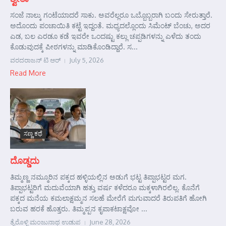
ಸಂಜೆ ನಾಲ್ಕು ಗಂಟೆಯಾದರೆ ಸಾಕು. ಅವರೆಲ್ಲರೂ ಒಬ್ಬೊಬ್ಬರಾಗಿ ಬಂದು ಸೇರುತ್ತಾರೆ.
ಅದೊಂದು ಪಂಚಾಯಿತಿ ಕಟ್ಟೆ ಇದ್ದಂತೆ. ಮಧ್ಯದಲ್ಲೊಂದು ಸಿಮೆಂಟ್ ಬೆಂಚು, ಅದರ
ಎಡ, ಬಲ ಎರಡೂ ಕಡೆ ಇವರೇ ಒಂದಷ್ಟು ಕಲ್ಲು ಚಪ್ಪಡಿಗಳನ್ನು ಎಳೆದು ತಂದು
ಕೊಡುವುದಕ್ಕೆ ಪೀಠಗಳನ್ನು ಮಾಡಿಕೊಂಡಿದ್ದಾರೆ. ಸ...
ವರದರಾಜನ್ ಟಿ ಆರ್
July 5, 2026
Read More
ಸಣ್ಣ ಕಥೆ
ದೊಡ್ಡದು
ತಿಮ್ಮಣ್ಣ ನಮ್ಮೂರಿನ ಪಕ್ಕದ ಹಳ್ಳಿಯಲ್ಲಿನ ಅಡುಗೆ ಭಟ್ಟ ತಿಪ್ಪಾಭಟ್ಟರ ಮಗ.
ತಿಪ್ಪಾಭಟ್ಟರಿಗೆ ಮದುವೆಯಾಗಿ ಹತ್ತು ವರ್ಷ ಕಳೆದರೂ ಮಕ್ಕಳಾಗಿರಲಿಲ್ಲ. ಕೊನೆಗೆ
ಪಕ್ಕದ ಮನೆಯ ಕಮಲಾಕ್ಷಮ್ಮನ ಸಲಹೆ ಮೇರೆಗೆ ಮಗುವಾದರೆ ತಿರುಪತಿಗೆ ಹೋಗಿ
ಬರುವ ಹರಕೆ ಹೊತ್ತರು. ತಿಮ್ಮಪ್ಪನ ಕೃಪಾಕಟಾಕ್ಷವೋ ...
ತೈರೊಳ್ಳಿ ಮಂಜುನಾಥ ಉಡುಪ
June 28, 2026