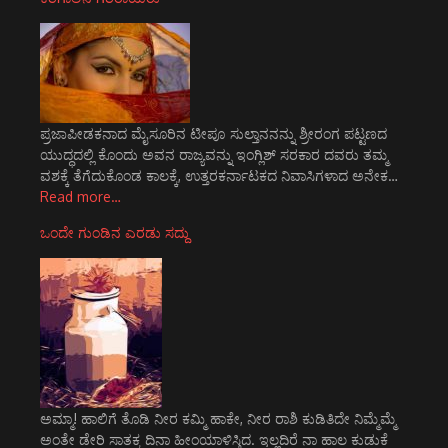
ಪ್ರಜಾಪೀಡಕನಾದ ಮೈಸೂರಿನ ಟೀಪೂ ಸುಲ್ತಾನನನ್ನು ಶ್ರೀರಂಗ ಪಟ್ಟಣದ
ಯುದ್ಧದಲ್ಲಿ ಕೊಂದು ಅವನ ರಾಜ್ಯವನ್ನು ಇಂಗ್ಲಿಶ್ ಸರಕಾರ ದವರು ತಮ್ಮ
ವಶಕ್ಕೆ ತೆಗೆದುಕೊಂಡ ಕಾಲಕ್ಕೆ, ಉತ್ತರಕರ್ನಾಟಕದ ನಿವಾಸಿಗಳಾದ ಅನೇಕ…
Read more…
ಒಂದೇ ಗುಂಡಿನ ಎರಡು ಸದ್ದು
ಅಮ್ಮಾ! ಹಾಲಿಗೆ ತೊಡಿ ನೀರ ಕಮ್ಮಿ ಹಾಕೇ, ನೀರ ರಾಶಿ ಕುಡಿತಿದೇ ನಿಮ್ಮೆಮ್ಮೆ
ಅಂತೇ ಡೇರಿ ಸಾತಕ್ಕ ದಿನಾ ಹೀಂಯಾಳಿಸ್ತಿದ. ಇಲ್ಲದಿರೆ ನಾ ಹಾಲ ಕುಡುಕೆ