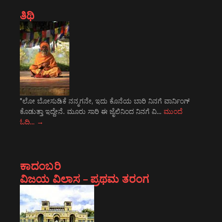
ತಿಥಿ
"ಲೋ ಬೋಸುಡಿಕೆ ನನ್ಮಗನೇ, ಇದು ಕೊನೆಯ ಬಾರಿ ನಿನಗೆ ವಾರ್ನಿಂಗ್
ಕೊಡುತ್ತಾ ಇದ್ದೇನೆ. ಮೂರು ಸಾರಿ ಈ ಜೈಲಿನಿಂದ ನಿನಗೆ ವಿ…
ಮುಂದೆ
ಓದಿ…
→
ಕಾದಂಬರಿ
ವಿಜಯ ವಿಲಾಸ – ಪ್ರಥಮ ತರಂಗ