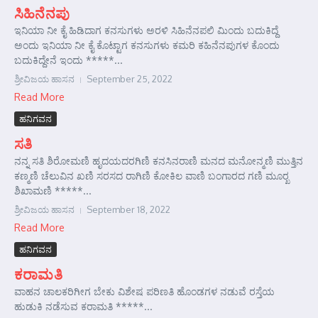
ಸಿಹಿನೆನಪು
ಇನಿಯಾ ನೀ ಕೈ ಹಿಡಿದಾಗ ಕನಸುಗಳು ಅರಳಿ ಸಿಹಿನೆನಪಲಿ ಮಿಂದು ಬದುಕಿದ್ದೆ
ಅಂದು ಇನಿಯಾ ನೀ ಕೈ ಕೊಟ್ಟಾಗ ಕನಸುಗಳು ಕಮರಿ ಕಹಿನೆನಪುಗಳ ಕೊಂದು
ಬದುಕಿದ್ದೇನೆ ಇಂದು *****...
ಶ್ರೀವಿಜಯ ಹಾಸನ
September 25, 2022
Read More
ಹನಿಗವನ
ಸತಿ
ನನ್ನ ಸತಿ ಶಿರೋಮಣಿ ಹೃದಯದರಗಿಣಿ ಕನಸಿನರಾಣಿ ಮನದ ಮನೋನ್ಮಣಿ ಮುತ್ತಿನ
ಕಣ್ಮಣಿ ಚೆಲುವಿನ ಖಣಿ ಸರಸದ ರಾಗಿಣಿ ಕೋಕಿಲ ವಾಣಿ ಬಂಗಾರದ ಗಣಿ ಮೂರ್‍ಖ
ಶಿಖಾಮಣಿ *****...
ಶ್ರೀವಿಜಯ ಹಾಸನ
September 18, 2022
Read More
ಹನಿಗವನ
ಕರಾಮತಿ
ವಾಹನ ಚಾಲಕರಿಗೀಗ ಬೇಕು ವಿಶೇಷ ಪರಿಣತಿ ಹೊಂಡಗಳ ನಡುವೆ ರಸ್ತೆಯ
ಹುಡುಕಿ ನಡೆಸುವ ಕರಾಮತಿ *****...