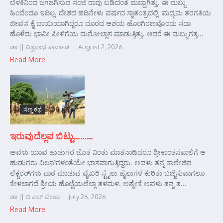
ಬೆಳಕಿನಿಂದ ಜಗಜಗಿಸುವ ಸಂಜೆ ರಾವು ಬಡಿದಂತೆ ಮಬ್ಬಾಗಿತ್ತು. ಈ ಮಬ್ಬು
ಹಿಂದೆಂದೂ ಇದಿಲ್ಲ. ದೇಶದ ಹದಿನೇಳು ವರ್ಷದ ಸ್ವಾತಂತ್ರದಲ್ಲಿ, ಮಧ್ಯಮ ತರಗತಿಯ
ಜೀವನ ಕೈ ಬಾಯಿಯಾಗಿದ್ದರೂ ದೂರದ ಆಶಯ ಹೊಂಗಿರಣವೊಂದು ಸದಾ
ಹೊಳೆದು ಭಾವೀ ಪೀಳಿಗೆಯ ಮನೋಲ್ಲಾಸ ಮಾಡುತ್ತಿತ್ತು. ಆದರೆ ಈ ಮಬ್ಬುಗತ್ತ...
ಡಾ || ವಿಶ್ವನಾಥ ಕಾರ್ನಾಡ
August 2, 2026
Read More
ಸಣ್ಣ ಕಥೆ
ಇರುವುದೆಲ್ಲವ ಬಿಟ್ಟು………
ಅವಳು ಯಾವ ಹುಡುಗರ ಜೊತ ನಿಂತು ಮಾತನಾಡಿದರೂ ಶ್ರೀಕಾಂತನಪಾಲಿಗೆ ಆ
ಹುಡುಗರು ವಿಲನ್‌ಗಳಂತೆಯೇ ಭಾಸವಾಗುತ್ತಿದ್ದರು. ಅವಳು ತನ್ನ ಕಾಲೇಜಿನ
ಲೆಕ್ಚರರ್‌ಗಳು ಪಾಠ ಮಾಡುವ ವೈಖರಿ ಸ್ಟೈಲು ಹೈಲುಗಳ ಕುರಿತು ಬಣ್ಣಿಸುವಾಗಲೂ
ಕೇಳಲಾಗದೆ ಶ್ರೀಯ ಹೊಟ್ಟೆಯಲೆಲ್ಲಾ ತಳಮಳ. ಅಷ್ಟೇಕೆ ಅವಳು ತನ್ನ ತ...
ಡಾ || ಬಿ ಎಲ್ ವೇಣು
July 26, 2026
Read More