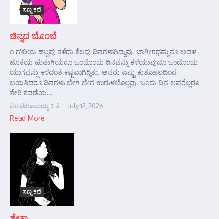
ಸಣ್ಣ ಕಥೆ
ಚಿನ್ನದ ಬೊಂಬೆ
೧ ಗೌರಿಯ ಹಬ್ಬವು ಕಳೆದು ಕೆಲವು ದಿನಗಳಾಗಿದ್ದುವು. ಭಾಗೀರಥಮ್ಮನೂ ಅವಳ
ಜೊತೆಯ ಹುಡುಗಿಯರೂ ಒಂದೊಂದು ದಿನವನ್ನು ಕಳೆಯುವುದೂ ಒಂದೊಂದು
ಯುಗವನ್ನು ಕಳೆದಂತೆ ಕಷ್ಟವಾಗಿದ್ದಿತು. ಅವರು ಎಷ್ಟು ಕುತೂಹಲದಿಂದ
ಬಯಸಿದರೂ ದಿನಗಳು ಬೇಗ ಬೇಗ ಉರುಳಲೊಲ್ಲವು. ಒಂದು ದಿನ ಅವರೆಲ್ಲರೂ
ಸೇರಿ ಕವಡೆಯ...
ವೆಂಕಟರಾಮಯ್ಯ ಸಿ ಕೆ
July 12, 2026
Read More
ಸಣ್ಣ ಕಥೆ
ಶ್ವೇತಾ