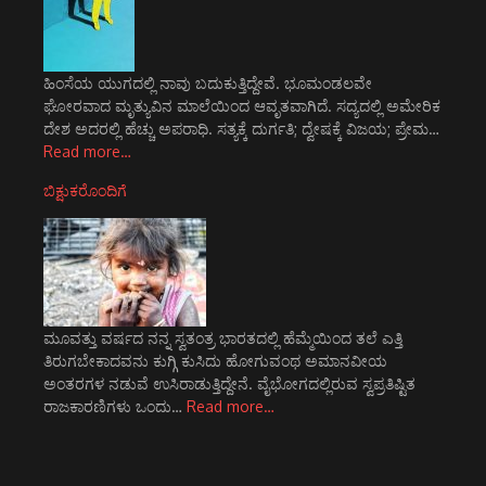
ಹಿಂಸೆಯ ಯುಗದಲ್ಲಿ ನಾವು ಬದುಕುತ್ತಿದ್ದೇವೆ. ಭೂಮಂಡಲವೇ
ಘೋರವಾದ ಮೃತ್ಯುವಿನ ಮಾಲೆಯಿಂದ ಆವೃತವಾಗಿದೆ. ಸದ್ಯದಲ್ಲಿ ಅಮೇರಿಕ
ದೇಶ ಅದರಲ್ಲಿ ಹೆಚ್ಚು ಅಪರಾಧಿ. ಸತ್ಯಕ್ಕೆ ದುರ್ಗತಿ; ದ್ವೇಷಕ್ಕೆ ವಿಜಯ; ಪ್ರೇಮ…
Read more…
ಬಿಕ್ಷುಕರೊಂದಿಗೆ
ಮೂವತ್ತು ವರ್ಷದ ನನ್ನ ಸ್ವತಂತ್ರ ಭಾರತದಲ್ಲಿ ಹೆಮ್ಮೆಯಿಂದ ತಲೆ ಎತ್ತಿ
ತಿರುಗಬೇಕಾದವನು ಕುಗ್ಗಿ ಕುಸಿದು ಹೋಗುವಂಥ ಅಮಾನವೀಯ
ಅಂತರಗಳ ನಡುವೆ ಉಸಿರಾಡುತ್ತಿದ್ದೇನೆ. ವೈಭೋಗದಲ್ಲಿರುವ ಸ್ವಪ್ರತಿಷ್ಟಿತ
ರಾಜಕಾರಣಿಗಳು ಒಂದು…
Read more…