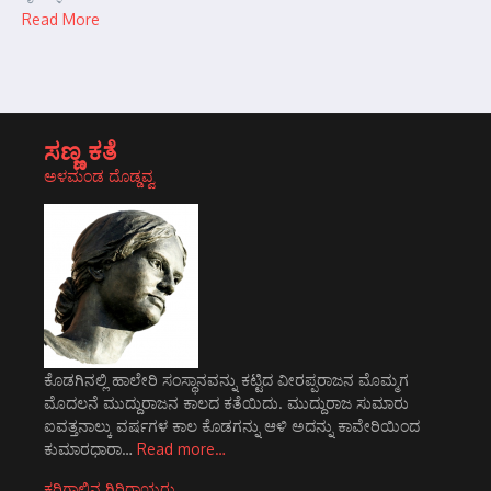
Read More
ಸಣ್ಣ ಕತೆ
ಅಳಮಂಡ ದೊಡ್ಡವ್ವ
ಕೊಡಗಿನಲ್ಲಿ ಹಾಲೇರಿ ಸಂಸ್ಥಾನವನ್ನು ಕಟ್ಟಿದ ವೀರಪ್ಪರಾಜನ ಮೊಮ್ಮಗ
ಮೊದಲನೆ ಮುದ್ದುರಾಜನ ಕಾಲದ ಕತೆಯಿದು. ಮುದ್ದುರಾಜ ಸುಮಾರು
ಐವತ್ತನಾಲ್ಕು ವರ್ಷಗಳ ಕಾಲ ಕೊಡಗನ್ನು ಆಳಿ ಅದನ್ನು ಕಾವೇರಿಯಿಂದ
ಕುಮಾರಧಾರಾ…
Read more…
ಕರಿಗಾಲಿನ ಗಿರಿರಾಯರು