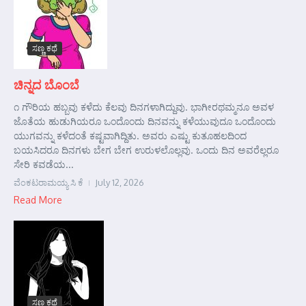
ಸಣ್ಣ ಕಥೆ
ಚಿನ್ನದ ಬೊಂಬೆ
೧ ಗೌರಿಯ ಹಬ್ಬವು ಕಳೆದು ಕೆಲವು ದಿನಗಳಾಗಿದ್ದುವು. ಭಾಗೀರಥಮ್ಮನೂ ಅವಳ
ಜೊತೆಯ ಹುಡುಗಿಯರೂ ಒಂದೊಂದು ದಿನವನ್ನು ಕಳೆಯುವುದೂ ಒಂದೊಂದು
ಯುಗವನ್ನು ಕಳೆದಂತೆ ಕಷ್ಟವಾಗಿದ್ದಿತು. ಅವರು ಎಷ್ಟು ಕುತೂಹಲದಿಂದ
ಬಯಸಿದರೂ ದಿನಗಳು ಬೇಗ ಬೇಗ ಉರುಳಲೊಲ್ಲವು. ಒಂದು ದಿನ ಅವರೆಲ್ಲರೂ
ಸೇರಿ ಕವಡೆಯ...
ವೆಂಕಟರಾಮಯ್ಯ ಸಿ ಕೆ
July 12, 2026
Read More
ಸಣ್ಣ ಕಥೆ