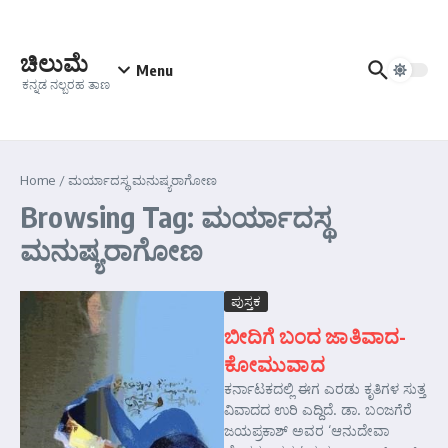
Skip to content
ಚಿಲುಮೆ
Menu
ಕನ್ನಡ ನಲ್ಬರಹ ತಾಣ
Home
/
ಮರ್ಯಾದಸ್ಥ ಮನುಷ್ಯರಾಗೋಣ
Browsing Tag: ಮರ್ಯಾದಸ್ಥ
ಮನುಷ್ಯರಾಗೋಣ
ಪುಸ್ತಕ
ಬೀದಿಗೆ ಬಂದ ಜಾತಿವಾದ-
ಕೋಮುವಾದ
ಕರ್ನಾಟಕದಲ್ಲಿ ಈಗ ಎರಡು ಕೃತಿಗಳ ಸುತ್ತ
ವಿವಾದದ ಉರಿ ಎದ್ದಿದೆ. ಡಾ. ಬಂಜಗೆರೆ
ಜಯಪ್ರಕಾಶ್ ಅವರ ‘ಆನುದೇವಾ