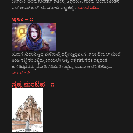
ಡೀಸೆಂಟ್ ಅಂದುಕೂಂಡಾಗ ಮೋಸ್ಟ್‌ ಡಿಫರೆಂಟ್‌, ಮೇದು ಅಂದುಕೊಂಡರೆ
ರಫ್ ಅಂಡ್ ಟಫ್, ಮುಂಗೋಪಿ ಪಟ್ಟ ಕಟ್ಟಿ…
ಮುಂದೆ ಓದಿ…
ಇಳಾ – ೧
ಹೊರಗೆ ಸುರಿಯುತ್ತಿದ್ದ ಮಳೆಯನ್ನೆ ದಿಟ್ಟಿಸುತ್ತಿದ್ದವನಿಗೆ ನೀಲಾ ಟೇಬಲ್ ಮೇಲೆ
ತಿಂಡಿ ತಟ್ಟೆ ತಂದಿಟ್ಟಿದ್ದು ತಿಳಿಯಲೇ ಇಲ್ಲ. ಇತ್ತ ಗಮನವೇ ಇಲ್ಲದಂತೆ
ಕುಳಿತಿದ್ದವನನ್ನು ನೋಡಿ ಸಿಡಿಮಿಡಿಗುಟ್ಟಿದ್ದು ಒಂದೂ ಅವನಿಗರಿವಿಲ್ಲ.…
ಮುಂದೆ ಓದಿ…
ಸ್ವಪ್ನ ಮಂಟಪ – ೧