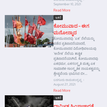
September 10, 2021
Read More
ಇತರೆ
ಕೋಮುವಾದ – ಈಗ
ಮನೋನ್ಮಾದ
ಕೋಮುವಾದವು ‘ಏಕ’ ನೆಲೆಯನ್ನು
ಪಡೆದ ಪ್ರತಿಪಾದನೆಯಾದರೆ,
ಕೋಮುವಾದದ ವಿರೋಧಿವಲಯವು
‘ಅನೇಕ’ ನೆಲೆಯ ತಾತ್ವಿಕ
ಪ್ರತಿಪಾದನೆಯಾಗಿದೆ. ಕೋಮುವಾದವು
ಏಕಧರ್ಮ, ಏಕಸಂಸ್ಕೃತಿ ಮತ್ತು ಏಕ
ಸಾಮಾಜಿಕ-ಸಾಂಸ್ಕೃತಿಕ ನಾಯಕತ್ವವನ್ನು
ಶ್ರೇಷ್ಠವೆಂದು ಭಾವಿಸಿದ ಬೀ...
ಬರಗೂರು ರಾಮಚಂದ್ರಪ್ಪ
August 27, 2021
Read More
ಇತರೆ
ಧಾರ್ಮಿಕ ಹಿಂಸಾಚಾರಕ್ಕೆ