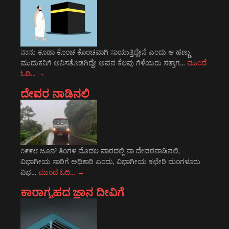
ನಾನು ಕೂಡಾ ಕೊಂಚ ಕೊಂಚವಾಗಿ ಸಾಯುತ್ತಿದ್ದೇನೆ ಎಂದು ಆ ಹಣ್ಣು
ಮುದುಕನಿಗೆ ಅನಿಸತೊಡಗಿದ್ದೇ ಅವನ ಕೆಲವು ಗೆಳೆಯರು ಸತ್ತಾಗ…
ಮುಂದೆ
ಓದಿ…
→
ದೇವರ ನಾಡಿನಲಿ
೧೯೯೮ ಜೂನ್ ತಿಂಗಳ ಮೊದಲ ವಾರದಲ್ಲಿ ನಾ ದೇವರನಾಡಿನಲಿ,
ವಿಭಾಗೀಯ ಸಾರಿಗೆ ಅಧಿಕಾರಿ ಎಂದು, ವಿಭಾಗೀಯ ಕಛೇರಿ ಮಂಗಳೂರು
ವಿಭ…
ಮುಂದೆ ಓದಿ…
→
ಕಾರಾಗೃಹದ ಜ್ಞಾನ ದೀವಿಗೆ