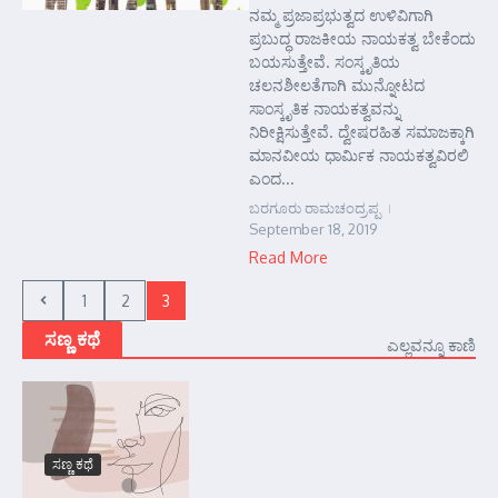
ನಮ್ಮ ಪ್ರಜಾಪ್ರಭುತ್ವದ ಉಳಿವಿಗಾಗಿ
ಪ್ರಬುದ್ಧ ರಾಜಕೀಯ ನಾಯಕತ್ವ ಬೇಕೆಂದು
ಬಯಸುತ್ತೇವೆ. ಸಂಸ್ಕೃತಿಯ
ಚಲನಶೀಲತೆಗಾಗಿ ಮುನ್ನೋಟದ
ಸಾಂಸ್ಕೃತಿಕ ನಾಯಕತ್ವವನ್ನು
ನಿರೀಕ್ಷಿಸುತ್ತೇವೆ. ದ್ವೇಷರಹಿತ ಸಮಾಜಕ್ಕಾಗಿ
ಮಾನವೀಯ ಧಾರ್ಮಿಕ ನಾಯಕತ್ವವಿರಲಿ
ಎಂದ...
ಬರಗೂರು ರಾಮಚಂದ್ರಪ್ಪ
September 18, 2019
Read More
1
2
3
ಸಣ್ಣ ಕಥೆ
ಎಲ್ಲವನ್ನೂ ಕಾಣಿ
ಸಣ್ಣ ಕಥೆ