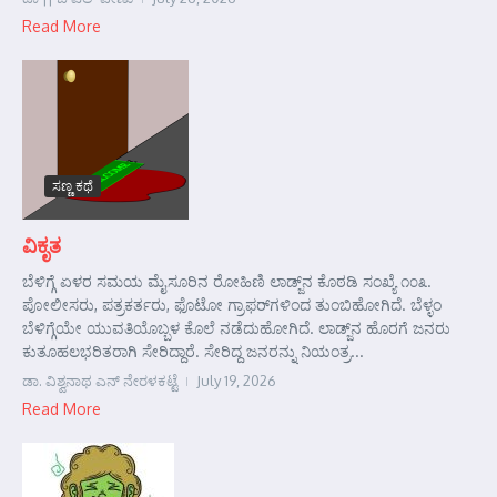
Read More
ಸಣ್ಣ ಕಥೆ
ವಿಕೃತ
ಬೆಳಿಗ್ಗೆ ಏಳರ ಸಮಯ ಮೈಸೂರಿನ ರೋಹಿಣಿ ಲಾಡ್ಜ್‌ನ ಕೊಠಡಿ ಸಂಖ್ಯೆ ೧೦೩.
ಪೋಲೀಸರು, ಪತ್ರಕರ್ತರು, ಫೊಟೋ ಗ್ರಾಫರ್‌ಗಳಿಂದ ತುಂಬಿಹೋಗಿದೆ. ಬೆಳ್ಳಂ
ಬೆಳಿಗ್ಗೆಯೇ ಯುವತಿಯೊಬ್ಬಳ ಕೊಲೆ ನಡೆದುಹೋಗಿದೆ. ಲಾಡ್ಜ್‌ನ ಹೊರಗೆ ಜನರು
ಕುತೂಹಲಭರಿತರಾಗಿ ಸೇರಿದ್ದಾರೆ. ಸೇರಿದ್ದ ಜನರನ್ನು ನಿಯಂತ್ರ...
ಡಾ. ವಿಶ್ವನಾಥ ಎನ್ ನೇರಳಕಟ್ಟೆ
July 19, 2026
Read More