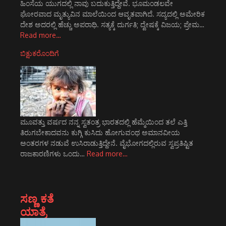
ಹಿಂಸೆಯ ಯುಗದಲ್ಲಿ ನಾವು ಬದುಕುತ್ತಿದ್ದೇವೆ. ಭೂಮಂಡಲವೇ
ಘೋರವಾದ ಮೃತ್ಯುವಿನ ಮಾಲೆಯಿಂದ ಆವೃತವಾಗಿದೆ. ಸದ್ಯದಲ್ಲಿ ಅಮೇರಿಕ
ದೇಶ ಅದರಲ್ಲಿ ಹೆಚ್ಚು ಅಪರಾಧಿ. ಸತ್ಯಕ್ಕೆ ದುರ್ಗತಿ; ದ್ವೇಷಕ್ಕೆ ವಿಜಯ; ಪ್ರೇಮ…
Read more…
ಬಿಕ್ಷುಕರೊಂದಿಗೆ
ಮೂವತ್ತು ವರ್ಷದ ನನ್ನ ಸ್ವತಂತ್ರ ಭಾರತದಲ್ಲಿ ಹೆಮ್ಮೆಯಿಂದ ತಲೆ ಎತ್ತಿ
ತಿರುಗಬೇಕಾದವನು ಕುಗ್ಗಿ ಕುಸಿದು ಹೋಗುವಂಥ ಅಮಾನವೀಯ
ಅಂತರಗಳ ನಡುವೆ ಉಸಿರಾಡುತ್ತಿದ್ದೇನೆ. ವೈಭೋಗದಲ್ಲಿರುವ ಸ್ವಪ್ರತಿಷ್ಟಿತ
ರಾಜಕಾರಣಿಗಳು ಒಂದು…
Read more…
ಸಣ್ಣ ಕತೆ
ಯಾತ್ರೆ