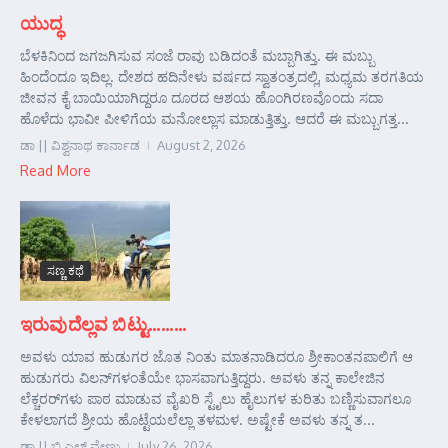
ಯುದ್ಧ
ಬೆಳಕಿನಿಂದ ಜಗಜಗಿಸುವ ಸಂಜೆ ರಾವು ಬಡಿದಂತೆ ಮಬ್ಬಾಗಿತ್ತು. ಈ ಮಬ್ಬು
ಹಿಂದೆಂದೂ ಇದಿಲ್ಲ. ದೇಶದ ಹದಿನೇಳು ವರ್ಷದ ಸ್ವಾತಂತ್ರದಲ್ಲಿ, ಮಧ್ಯಮ ತರಗತಿಯ
ಜೀವನ ಕೈ ಬಾಯಿಯಾಗಿದ್ದರೂ ದೂರದ ಆಶಯ ಹೊಂಗಿರಣವೊಂದು ಸದಾ
ಹೊಳೆದು ಭಾವೀ ಪೀಳಿಗೆಯ ಮನೋಲ್ಲಾಸ ಮಾಡುತ್ತಿತ್ತು. ಆದರೆ ಈ ಮಬ್ಬುಗತ್ತ...
ಡಾ || ವಿಶ್ವನಾಥ ಕಾರ್ನಾಡ
August 2, 2026
Read More
ಸಣ್ಣ ಕಥೆ
ಇರುವುದೆಲ್ಲವ ಬಿಟ್ಟು………
ಅವಳು ಯಾವ ಹುಡುಗರ ಜೊತ ನಿಂತು ಮಾತನಾಡಿದರೂ ಶ್ರೀಕಾಂತನಪಾಲಿಗೆ ಆ
ಹುಡುಗರು ವಿಲನ್‌ಗಳಂತೆಯೇ ಭಾಸವಾಗುತ್ತಿದ್ದರು. ಅವಳು ತನ್ನ ಕಾಲೇಜಿನ
ಲೆಕ್ಚರರ್‌ಗಳು ಪಾಠ ಮಾಡುವ ವೈಖರಿ ಸ್ಟೈಲು ಹೈಲುಗಳ ಕುರಿತು ಬಣ್ಣಿಸುವಾಗಲೂ
ಕೇಳಲಾಗದೆ ಶ್ರೀಯ ಹೊಟ್ಟೆಯಲೆಲ್ಲಾ ತಳಮಳ. ಅಷ್ಟೇಕೆ ಅವಳು ತನ್ನ ತ...
ಡಾ || ಬಿ ಎಲ್ ವೇಣು
July 26, 2026