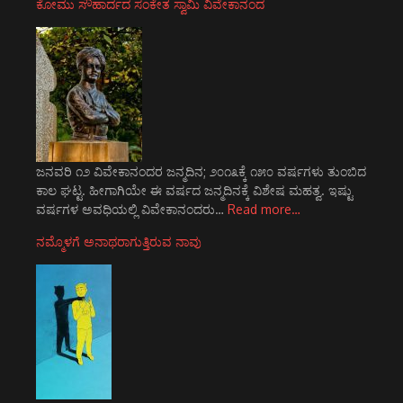
ಕೋಮು ಸೌಹಾರ್ದದ ಸಂಕೇತ ಸ್ವಾಮಿ ವಿವೇಕಾನಂದ
ಜನವರಿ ೧೨ ವಿವೇಕಾನಂದರ ಜನ್ಮದಿನ; ೨೦೧೩ಕ್ಕೆ ೧೫೦ ವರ್ಷಗಳು ತುಂಬಿದ
ಕಾಲ ಘಟ್ಟ. ಹೀಗಾಗಿಯೇ ಈ ವರ್ಷದ ಜನ್ಮದಿನಕ್ಕೆ ವಿಶೇಷ ಮಹತ್ವ. ಇಷ್ಟು
ವರ್ಷಗಳ ಅವಧಿಯಲ್ಲಿ ವಿವೇಕಾನಂದರು…
Read more…
ನಮ್ಮೊಳಗೆ ಅನಾಥರಾಗುತ್ತಿರುವ ನಾವು