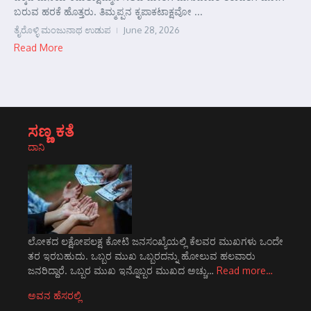
ಬರುವ ಹರಕೆ ಹೊತ್ತರು. ತಿಮ್ಮಪ್ಪನ ಕೃಪಾಕಟಾಕ್ಷವೋ ...
ತೈರೊಳ್ಳಿ ಮಂಜುನಾಥ ಉಡುಪ
June 28, 2026
Read More
ಸಣ್ಣ ಕತೆ
ದಾನಿ
ಲೋಕದ ಲಕ್ಷೋಪಲಕ್ಷ ಕೋಟಿ ಜನಸಂಖ್ಯೆಯಲ್ಲಿ ಕೆಲವರ ಮುಖಗಳು ಒಂದೇ
ತರ ಇರಬಹುದು. ಒಬ್ಬರ ಮುಖ ಒಬ್ಬರದನ್ನು ಹೋಲುವ ಹಲವಾರು
ಜನರಿದ್ದಾರೆ. ಒಬ್ಬರ ಮುಖ ಇನ್ನೊಬ್ಬರ ಮುಖದ ಅಚ್ಚು…
Read more…
ಅವನ ಹೆಸರಲ್ಲಿ