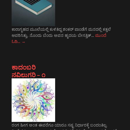
ಕಾರಾಗೃಹದ ಮೂಲೆಯಲ್ಲಿ ಕುಳಿತಿದ್ದ ಶಂಕರ್ ಪಾಂಡೆಗೆ ಮನದಲ್ಲಿ ಕತ್ತಲೆ
ಆವರಿಸಿತ್ತು. ನೊಂದು ಬೆಂದು ಅವನ ಹೃದಯ ಬೇಸತ್ತಿತ್…
ಮುಂದೆ
ಓದಿ…
→
ಕಾದಂಬರಿ
ನವಿಲುಗರಿ – ೧
ರಂಗ ಹೀಗ ಅಂತ ಈವರೆಗೂ ಯಾರೂ ಸಷ್ಟ ನಿರ್ಧಾರಕ್ಕೆ ಬಂದಂತಿಲ್ಲ.