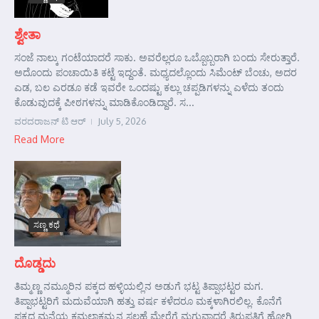
ಶ್ವೇತಾ
ಸಂಜೆ ನಾಲ್ಕು ಗಂಟೆಯಾದರೆ ಸಾಕು. ಅವರೆಲ್ಲರೂ ಒಬ್ಬೊಬ್ಬರಾಗಿ ಬಂದು ಸೇರುತ್ತಾರೆ.
ಅದೊಂದು ಪಂಚಾಯಿತಿ ಕಟ್ಟೆ ಇದ್ದಂತೆ. ಮಧ್ಯದಲ್ಲೊಂದು ಸಿಮೆಂಟ್ ಬೆಂಚು, ಅದರ
ಎಡ, ಬಲ ಎರಡೂ ಕಡೆ ಇವರೇ ಒಂದಷ್ಟು ಕಲ್ಲು ಚಪ್ಪಡಿಗಳನ್ನು ಎಳೆದು ತಂದು
ಕೊಡುವುದಕ್ಕೆ ಪೀಠಗಳನ್ನು ಮಾಡಿಕೊಂಡಿದ್ದಾರೆ. ಸ...
ವರದರಾಜನ್ ಟಿ ಆರ್
July 5, 2026
Read More
ಸಣ್ಣ ಕಥೆ
ದೊಡ್ಡದು
ತಿಮ್ಮಣ್ಣ ನಮ್ಮೂರಿನ ಪಕ್ಕದ ಹಳ್ಳಿಯಲ್ಲಿನ ಅಡುಗೆ ಭಟ್ಟ ತಿಪ್ಪಾಭಟ್ಟರ ಮಗ.
ತಿಪ್ಪಾಭಟ್ಟರಿಗೆ ಮದುವೆಯಾಗಿ ಹತ್ತು ವರ್ಷ ಕಳೆದರೂ ಮಕ್ಕಳಾಗಿರಲಿಲ್ಲ. ಕೊನೆಗೆ
ಪಕ್ಕದ ಮನೆಯ ಕಮಲಾಕ್ಷಮ್ಮನ ಸಲಹೆ ಮೇರೆಗೆ ಮಗುವಾದರೆ ತಿರುಪತಿಗೆ ಹೋಗಿ