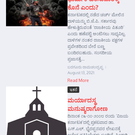
ಕೊನೆ ಎಂದು?
ಕರ್ನಾಟಕದಲ್ಲಿ ನಡೆದ ಚರ್ಚ್ ಮೇಲಿನ
ದಾಳಿಯನ್ನು ಬಿ.ಜೆ.ಪಿ. ಸರ್ಕಾರವು
ಹೇಳುತ್ತಿರುವಂತೆ ‘ರಾಜಕೀಯ ಪಿತೂರಿ’
ಎಂದು ಹಣೆಪಟ್ಟಿ ಅಂಟಿಸಲು ಸಾಧ್ಯವಿಲ್ಲ.
ದಾಳಿಗಳ ನಂತರ ರಾಜಕೀಯ ಪಕ್ಷಗಳ
ಪ್ರವೇಶದಿಂದ ಬೇರೆ ಬಣ್ಣ
ಬಂದಿರಬಹುದು. ಸಂಸದೀಯ
ಪ್ರಜಾಸತ್ತೆ...
ಬರಗೂರು ರಾಮಚಂದ್ರಪ್ಪ
August 13, 2021
Read More
ಇತರೆ
ಮರ್ಯಾದಸ್ಥ
ಮನುಷ್ಯರಾಗೋಣ
ದಿನಾಂಕ ೧೬-೧೦-೨೦೦೮ ರಂದು ‘ವಿಜಯ
ಕರ್ನಾಟಕ’ದಲ್ಲಿ ಪ್ರಕಟವಾದ ಡಾ.
ಎಸ್.ಎಲ್. ಭೈರಪ್ಪನವರ ಲೇಖನಕ್ಕೆ
ಅನೇಕ ಪ್ರತಿಕ್ರಿಯೆಗಳು ಬಂದಿವೆ. ಹೀಗಾಗಿ