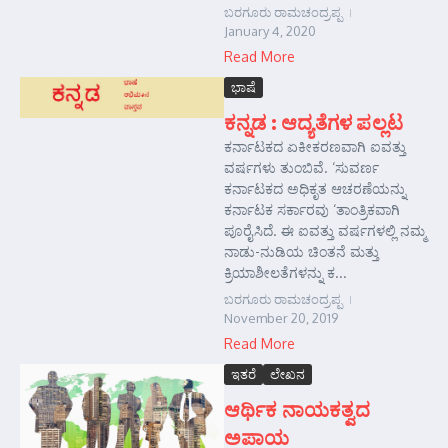
ಬರಗೂರು ರಾಮಚಂದ್ರಪ್ಪ
January 4, 2020
Read More
ಭಾಷೆ
ಕನ್ನಡ : ಆದ್ಯತೆಗಳ ಪಲ್ಲಟ
ಕರ್ನಾಟಕದ ಏಕೀಕರಣವಾಗಿ ಐವತ್ತು
ವರ್ಷಗಳು ತುಂಬಿವೆ. ‘ಸುವರ್ಣ
ಕರ್ನಾಟಕದ ಅಧಿಕೃತ ಆಚರಣೆಯನ್ನು
ಕರ್ನಾಟಕ ಸರ್ಕಾರವು ‘ತಾಂತ್ರಿಕವಾಗಿ
ಪೂರೈಸಿದೆ. ಈ ಐವತ್ತು ವರ್ಷಗಳಲ್ಲಿ ನಮ್ಮ
ನಾಡು-ನುಡಿಯ ಚಿಂತನೆ ಮತ್ತು
ಕ್ರಿಯಾಶೀಲತೆಗಳನ್ನು ಕ...
ಬರಗೂರು ರಾಮಚಂದ್ರಪ್ಪ
November 20, 2019
Read More
ಇತರೆ
ಲೇಖನ
ಆರ್ಥಿಕ ನಾಯಕತ್ವದ
ಅಪಾಯ