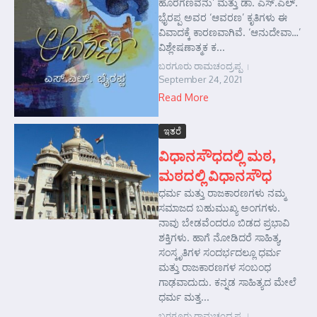
ಹೊರಗಣವನು’ ಮತ್ತು ಡಾ. ಎಸ್.ಎಲ್.
ಭೈರಪ್ಪ ಅವರ ‘ಆವರಣ’ ಕೃತಿಗಳು ಈ
ವಿವಾದಕ್ಕೆ ಕಾರಣವಾಗಿವೆ. ‘ಆನುದೇವಾ…’
ವಿಶ್ಲೇಷಣಾತ್ಮಕ ಕ...
ಬರಗೂರು ರಾಮಚಂದ್ರಪ್ಪ
September 24, 2021
Read More
ಇತರೆ
ವಿಧಾನಸೌಧದಲ್ಲಿ ಮಠ,
ಮಠದಲ್ಲಿ ವಿಧಾನಸೌಧ
ಧರ್ಮ ಮತ್ತು ರಾಜಕಾರಣಗಳು ನಮ್ಮ
ಸಮಾಜದ ಬಹುಮುಖ್ಯ ಅಂಗಗಳು.
ನಾವು ಬೇಡವೆಂದರೂ ಬಿಡದ ಪ್ರಭಾವಿ
ಶಕ್ತಿಗಳು. ಹಾಗೆ ನೋಡಿದರೆ ಸಾಹಿತ್ಯ,
ಸಂಸ್ಕೃತಿಗಳ ಸಂದರ್ಭದಲ್ಲೂ ಧರ್ಮ
ಮತ್ತು ರಾಜಕಾರಣಗಳ ಸಂಬಂಧ
ಗಾಢವಾದುದು. ಕನ್ನಡ ಸಾಹಿತ್ಯದ ಮೇಲೆ
ಧರ್ಮ ಮತ್ತ...
ಬರಗೂರು ರಾಮಚಂದ್ರಪ್ಪ