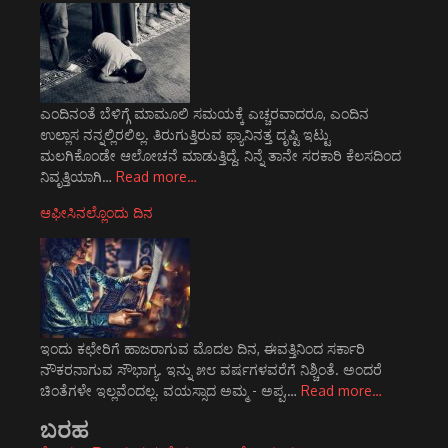
ಎಂದಿನಂತೆ ಬೆಳಿಗ್ಗೆ ಮಾಮೂಲಿ ಸಮಯಕ್ಕೆ ಎಚ್ಚರವಾದರೂ, ಎಂದಿನ
ಉಲ್ಲಾಸ ನನ್ನಲ್ಲಿರಲಿಲ್ಲ. ತಿರುಗುತ್ತಿರುವ ಫ್ಯಾನಿನತ್ತ ದೃಷ್ಟಿ ಇಟ್ಟು
ಮಲಗಿಕೊಂಡೇ ಆಲೋಚನೆ ಮಾಡುತ್ತಿದ್ದೆ. ನಿನ್ನೆ ತಾನೇ ಸರಕಾರಿ ಕೆಲಸದಿಂದ
ನಿವೃತ್ತಿಯಾಗಿ…
Read more…
ಆಫೀಸಿನಲ್ಲೊಂದು ದಿನ
ಇಂದು ಕಛೇರಿಗೆ ಹಾಜರಾಗುವ ಮೊದಲ ದಿನ, ಈವತ್ತಿನಿಂದ ಸರ್ಕಾರಿ
ನೌಕರನಾಗುವ ಸೌಭಾಗ್ಯ. ಇನ್ನು ೫೮ ವರ್ಷಗಳವರೆಗೆ ನಿಶ್ಚಿಂತೆ. ಅಂದರೆ
ಚಿಂತೆಗಳೇ ಇಲ್ಲವೆಂದಲ್ಲ. ವಯಸ್ಸಾದ ಅಮ್ಮ - ಅಪ್ಪ,…
Read more…
ಬರಹ