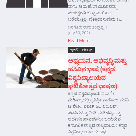
ನಾನು ತೀರಾ ಹೊಸ ವಿಚಾರವನ್ನು
ಹೇಳುತ್ತೇನೆಂಬ ಭ್ರಮೆಯಿಂದ
ಬರೆಯುತ್ತಿಲ್ಲ. ಪ್ರತಿಕ್ರಿಯಿಸುವುದು ಒ...
ಬರಗೂರು ರಾಮಚಂದ್ರಪ್ಪ
July 30, 2021
Read More
ಇತರೆ
ಲೇಖನ
ಅಧ್ಯಯನ, ಅಭಿವೃದ್ಧಿ ಮತ್ತು
ಹಸಿವಿನ ಭಾಷೆ (ಕನ್ನಡ
ವಿಶ್ವವಿದ್ಯಾಲಯದ
ಘಟಿಕೋತ್ಸವ ಭಾಷಣ)
ಕನ್ನಡ ವಿಶ್ವವಿದ್ಯಾಲಯದ ೧೭ನೇ
ನುಡಿಹಬ್ಬದಲ್ಲಿ ಪ್ರತಿಷ್ಠಿತ ನಾಡೋಜ ಪದವಿ,
ಡಿ.ಲಿಟ್., ಪಿಎಚ್.ಡಿ., ಎಂ.ಫಿಲ್.
ಪದವಿಗಳನ್ನು ನೀಡಿ ನುಡಿಹಬ್ಬವನ್ನು
ಅರ್ಥಪೂರ್ಣವಾಗಿಸಲು ಬಂದಿರುವ
ಕರ್ನಾಟಕ ರಾಜ್ಯದ ರಾಜ್ಯಪಾಲರೂ ಕನ್ನಡ
ವಿಶ್ವವಿದ್ಯಾಲಯದ ಕುಲಾಧ...