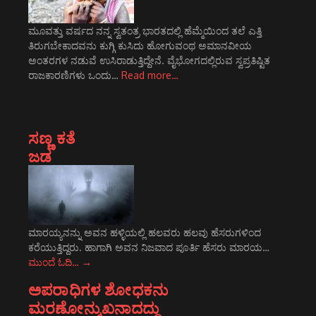
ಮೂವತ್ತು ವರ್ಷದ ನನ್ನ ಸ್ವತಂತ್ರ ಭಾರತದಲ್ಲಿ ಹೆಮ್ಮೆಯಿಂದ ತಲೆ ಎತ್ತಿ
ತಿರುಗಬೇಕಾದವನು ಕುಗ್ಗಿ ಕುಸಿದು ಹೋಗುವಂಥ ಅಮಾನವೀಯ
ಅಂತರಗಳ ನಡುವೆ ಉಸಿರಾಡುತ್ತಿದ್ದೇನೆ. ವೈಭೋಗದಲ್ಲಿರುವ ಸ್ವಪ್ರತಿಷ್ಟಿತ
ರಾಜಕಾರಣಿಗಳು ಒಂದು…
Read more…
ಸಣ್ಣ ಕತೆ
ಜಡ
ಮಾರಯ್ಯನನ್ನು ಅವನ ಹಳ್ಳಿಯಲ್ಲಿ ಹಲವರು ಹಲವು ಹೆಸರುಗಳಿಂದ
ಕರೆಯುತ್ತಿದ್ದರು. ಹಾಗಾಗಿ ಅವನ ನಿಜವಾದ ಪೂರ್ತಿ ಹೆಸರು ಮಾರಯ…
ಮುಂದೆ ಓದಿ…
→
ಅಪರಾಧಿಗಳ ಶೋಧಕನು
ಮರಣೋನ್ಮುಖನಾದದ್ದು