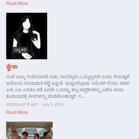
Read More
ಸಣ್ಣ ಕಥೆ
ಶ್ವೇತಾ
ಸಂಜೆ ನಾಲ್ಕು ಗಂಟೆಯಾದರೆ ಸಾಕು. ಅವರೆಲ್ಲರೂ ಒಬ್ಬೊಬ್ಬರಾಗಿ ಬಂದು ಸೇರುತ್ತಾರೆ.
ಅದೊಂದು ಪಂಚಾಯಿತಿ ಕಟ್ಟೆ ಇದ್ದಂತೆ. ಮಧ್ಯದಲ್ಲೊಂದು ಸಿಮೆಂಟ್ ಬೆಂಚು, ಅದರ
ಎಡ, ಬಲ ಎರಡೂ ಕಡೆ ಇವರೇ ಒಂದಷ್ಟು ಕಲ್ಲು ಚಪ್ಪಡಿಗಳನ್ನು ಎಳೆದು ತಂದು
ಕೊಡುವುದಕ್ಕೆ ಪೀಠಗಳನ್ನು ಮಾಡಿಕೊಂಡಿದ್ದಾರೆ. ಸ...
ವರದರಾಜನ್ ಟಿ ಆರ್
July 5, 2026
Read More