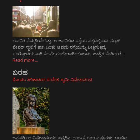
ಅವನಿಗೆ ನೆಮ್ಮದಿ ಬೇಕಿತ್ತು. ಆ ಜನನಿಬಿಡ ರಸ್ತೆಯ ಪಕ್ಕದಲ್ಲಿರುವ ನ್ಯೂಸ್
ಪೇಪರ್ ಸ್ಟಾಲಿಗೆ ತಾಗಿ ನಿಂತು ಅವನು ರಸ್ತೆಯನ್ನು ವೀಕ್ಷಿಸುತ್ತಿದ್ದ.
ಸೂರ್‍ಯೋದಯವಾಗಿ ಕೆಲವೇ ಗಂಟೆಗಳಾಗಿರಬಹುದು. ಜಾತ್ರೆಗೆ ಸೇರಿದಂತೆ…
Read more…
ಬರಹ
ಕೋಮು ಸೌಹಾರ್ದದ ಸಂಕೇತ ಸ್ವಾಮಿ ವಿವೇಕಾನಂದ
ಜನವರಿ ೧೨ ವಿವೇಕಾನಂದರ ಜನ್ಮದಿನ; ೨೦೧೩ಕ್ಕೆ ೧೫೦ ವರ್ಷಗಳು ತುಂಬಿದ