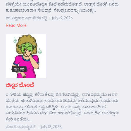
ಬೆಳಿಗ್ಗೆಯೇ ಯುವತಿಯೊಬ್ಬಳ ಕೊಲೆ ನಡೆದುಹೋಗಿದೆ. ಲಾಡ್ಜ್‌ನ ಹೊರಗೆ ಜನರು
ಕುತೂಹಲಭರಿತರಾಗಿ ಸೇರಿದ್ದಾರೆ. ಸೇರಿದ್ದ ಜನರನ್ನು ನಿಯಂತ್ರ...
ಡಾ. ವಿಶ್ವನಾಥ ಎನ್ ನೇರಳಕಟ್ಟೆ
July 19, 2026
Read More
ಸಣ್ಣ ಕಥೆ
ಚಿನ್ನದ ಬೊಂಬೆ
೧ ಗೌರಿಯ ಹಬ್ಬವು ಕಳೆದು ಕೆಲವು ದಿನಗಳಾಗಿದ್ದುವು. ಭಾಗೀರಥಮ್ಮನೂ ಅವಳ
ಜೊತೆಯ ಹುಡುಗಿಯರೂ ಒಂದೊಂದು ದಿನವನ್ನು ಕಳೆಯುವುದೂ ಒಂದೊಂದು
ಯುಗವನ್ನು ಕಳೆದಂತೆ ಕಷ್ಟವಾಗಿದ್ದಿತು. ಅವರು ಎಷ್ಟು ಕುತೂಹಲದಿಂದ
ಬಯಸಿದರೂ ದಿನಗಳು ಬೇಗ ಬೇಗ ಉರುಳಲೊಲ್ಲವು. ಒಂದು ದಿನ ಅವರೆಲ್ಲರೂ
ಸೇರಿ ಕವಡೆಯ...
ವೆಂಕಟರಾಮಯ್ಯ ಸಿ ಕೆ
July 12, 2026