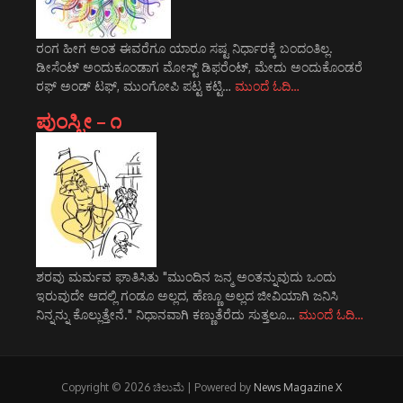
ರಂಗ ಹೀಗ ಅಂತ ಈವರೆಗೂ ಯಾರೂ ಸಷ್ಟ ನಿರ್ಧಾರಕ್ಕೆ ಬಂದಂತಿಲ್ಲ.
ಡೀಸೆಂಟ್ ಅಂದುಕೂಂಡಾಗ ಮೋಸ್ಟ್‌ ಡಿಫರೆಂಟ್‌, ಮೇದು ಅಂದುಕೊಂಡರೆ
ರಫ್ ಅಂಡ್ ಟಫ್, ಮುಂಗೋಪಿ ಪಟ್ಟ ಕಟ್ಟಿ…
ಮುಂದೆ ಓದಿ…
ಪುಂಸ್ತ್ರೀ – ೧
ಶರವು ಮರ್ಮವ ಘಾತಿಸಿತು "ಮುಂದಿನ ಜನ್ಮ ಅಂತನ್ನುವುದು ಒಂದು
ಇರುವುದೇ ಆದಲ್ಲಿ ಗಂಡೂ ಅಲ್ಲದ, ಹೆಣ್ಣೂ ಅಲ್ಲದ ಜೀವಿಯಾಗಿ ಜನಿಸಿ
ನಿನ್ನನ್ನು ಕೊಲ್ಲುತ್ತೇನೆ." ನಿಧಾನವಾಗಿ ಕಣ್ಣುತೆರೆದು ಸುತ್ತಲೂ…
ಮುಂದೆ ಓದಿ…
Copyright © 2026 ಚಿಲುಮೆ | Powered by
News Magazine X