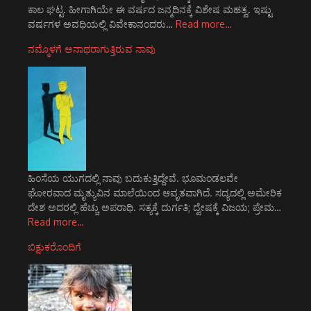
ಕಾಲ ಘಟ್ಟ. ಹೀಗಾಗಿಯೇ ಈ ವರ್ಷದ ಜನ್ಮದಿನಕ್ಕೆ ವಿಶೇಷ ಮಹತ್ವ. ಇಷ್ಟು
ವರ್ಷಗಳ ಅವಧಿಯಲ್ಲಿ ವಿವೇಕಾನಂದರು…
Read more…
ನಮ್ಮೊಳಗೆ ಅನಾಥರಾಗುತ್ತಿರುವ ನಾವು
ಹಿಂಸೆಯ ಯುಗದಲ್ಲಿ ನಾವು ಬದುಕುತ್ತಿದ್ದೇವೆ. ಭೂಮಂಡಲವೇ
ಘೋರವಾದ ಮೃತ್ಯುವಿನ ಮಾಲೆಯಿಂದ ಆವೃತವಾಗಿದೆ. ಸದ್ಯದಲ್ಲಿ ಅಮೇರಿಕ
ದೇಶ ಅದರಲ್ಲಿ ಹೆಚ್ಚು ಅಪರಾಧಿ. ಸತ್ಯಕ್ಕೆ ದುರ್ಗತಿ; ದ್ವೇಷಕ್ಕೆ ವಿಜಯ; ಪ್ರೇಮ…
Read more…
ಬಿಕ್ಷುಕರೊಂದಿಗೆ