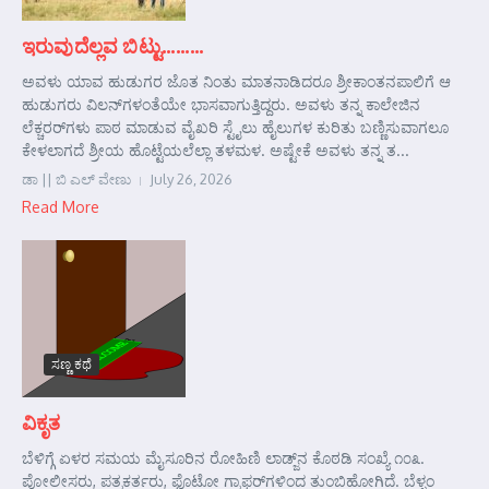
ಇರುವುದೆಲ್ಲವ ಬಿಟ್ಟು………
ಅವಳು ಯಾವ ಹುಡುಗರ ಜೊತ ನಿಂತು ಮಾತನಾಡಿದರೂ ಶ್ರೀಕಾಂತನಪಾಲಿಗೆ ಆ
ಹುಡುಗರು ವಿಲನ್‌ಗಳಂತೆಯೇ ಭಾಸವಾಗುತ್ತಿದ್ದರು. ಅವಳು ತನ್ನ ಕಾಲೇಜಿನ
ಲೆಕ್ಚರರ್‌ಗಳು ಪಾಠ ಮಾಡುವ ವೈಖರಿ ಸ್ಟೈಲು ಹೈಲುಗಳ ಕುರಿತು ಬಣ್ಣಿಸುವಾಗಲೂ
ಕೇಳಲಾಗದೆ ಶ್ರೀಯ ಹೊಟ್ಟೆಯಲೆಲ್ಲಾ ತಳಮಳ. ಅಷ್ಟೇಕೆ ಅವಳು ತನ್ನ ತ...
ಡಾ || ಬಿ ಎಲ್ ವೇಣು
July 26, 2026
Read More
ಸಣ್ಣ ಕಥೆ
ವಿಕೃತ
ಬೆಳಿಗ್ಗೆ ಏಳರ ಸಮಯ ಮೈಸೂರಿನ ರೋಹಿಣಿ ಲಾಡ್ಜ್‌ನ ಕೊಠಡಿ ಸಂಖ್ಯೆ ೧೦೩.
ಪೋಲೀಸರು, ಪತ್ರಕರ್ತರು, ಫೊಟೋ ಗ್ರಾಫರ್‌ಗಳಿಂದ ತುಂಬಿಹೋಗಿದೆ. ಬೆಳ್ಳಂ