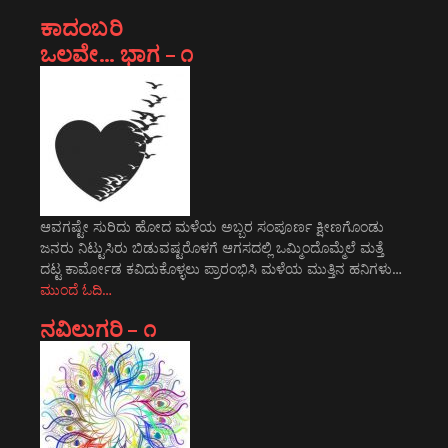
ಕಾದಂಬರಿ
ಒಲವೇ… ಭಾಗ – ೧
ಆವಗಷ್ಟೇ ಸುರಿದು ಹೋದ ಮಳೆಯ ಅಬ್ಬರ ಸಂಪೂರ್ಣ ಕ್ಷೀಣಗೊಂಡು
ಜನರು ನಿಟ್ಟುಸಿರು ಬಿಡುವಷ್ಟರೊಳಗೆ ಆಗಸದಲ್ಲಿ ಒಮ್ಮಿಂದೊಮ್ಮೆಲೆ ಮತ್ತೆ
ದಟ್ಟ ಕಾರ್ಮೋಡ ಕವಿದುಕೊಳ್ಳಲು ಪ್ರಾರಂಭಿಸಿ ಮಳೆಯ ಮುತ್ತಿನ ಹನಿಗಳು…
ಮುಂದೆ ಓದಿ…
ನವಿಲುಗರಿ – ೧