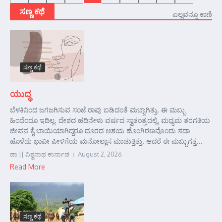
ಸಣ್ಣ ಕಥೆ
ಎಲ್ಲವನ್ನೂ ಕಾಣಿ
ಸಣ್ಣ ಕಥೆ
ಯುದ್ಧ
ಬೆಳಕಿನಿಂದ ಜಗಜಗಿಸುವ ಸಂಜೆ ರಾವು ಬಡಿದಂತೆ ಮಬ್ಬಾಗಿತ್ತು. ಈ ಮಬ್ಬು
ಹಿಂದೆಂದೂ ಇದಿಲ್ಲ. ದೇಶದ ಹದಿನೇಳು ವರ್ಷದ ಸ್ವಾತಂತ್ರದಲ್ಲಿ, ಮಧ್ಯಮ ತರಗತಿಯ
ಜೀವನ ಕೈ ಬಾಯಿಯಾಗಿದ್ದರೂ ದೂರದ ಆಶಯ ಹೊಂಗಿರಣವೊಂದು ಸದಾ
ಹೊಳೆದು ಭಾವೀ ಪೀಳಿಗೆಯ ಮನೋಲ್ಲಾಸ ಮಾಡುತ್ತಿತ್ತು. ಆದರೆ ಈ ಮಬ್ಬುಗತ್ತ...
ಡಾ || ವಿಶ್ವನಾಥ ಕಾರ್ನಾಡ
August 2, 2026
Read More
ಸಣ್ಣ ಕಥೆ