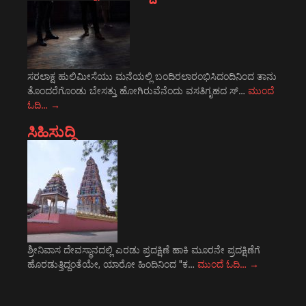
ಸರಲಾಕ್ಷ ಹುಲಿಮೀಸೆಯು ಮನೆಯಲ್ಲಿ ಬಂದಿರಲಾರಂಭಿಸಿದಂದಿನಿಂದ ತಾನು
ತೊಂದರೆಗೊಂಡು ಬೇಸತ್ತು ಹೋಗಿರುವೆನೆಂದು ವಸತಿಗೃಹದ ಸ್…
ಮುಂದೆ
ಓದಿ…
→
ಸಿಹಿಸುದ್ದಿ
ಶ್ರೀನಿವಾಸ ದೇವಸ್ಥಾನದಲ್ಲಿ ಎರಡು ಪ್ರದಕ್ಷಿಣೆ ಹಾಕಿ ಮೂರನೇ ಪ್ರದಕ್ಷಿಣೆಗೆ
ಹೊರಡುತ್ತಿದ್ದಂತೆಯೇ, ಯಾರೋ ಹಿಂದಿನಿಂದ "ಕ…
ಮುಂದೆ ಓದಿ…
→